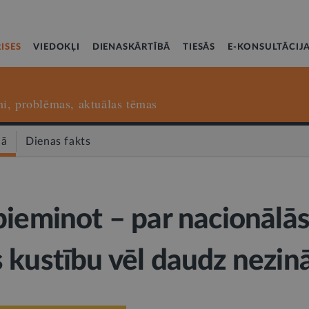
ISES
VIEDOKĻI
DIENASKĀRTĪBĀ
TIESĀS
E-KONSULTĀCIJ
i, problēmas, aktuālas tēmas
nā
Dienas fakts
pieminot – par nacionālā
 kustību vēl daudz nezi