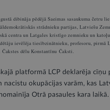
gustā dibināja pēdējā Saeimas sasaukuma četru lie
ciāldemokrātiskās strādnieku partijas, Latviešu Ze
skā centra un Latgales kristīgo zemnieku un katoļu
ēdētāju ievēlēja tiesībzinātnieku, profesoru, pirmā 
a Čakstes dēlu Konstantīnu Čaksti.
skajā platformā LCP deklarēja cīņu 
nacistu okupācijas varām, kas Lat
nomainīja Otrā pasaules kara laikā.