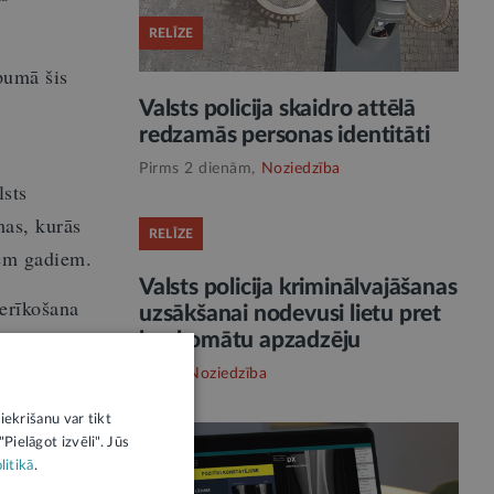
RELĪZE
pumā šis
Valsts policija skaidro attēlā
redzamās personas identitāti
Pirms 2 dienām,
Noziedzība
lsts
mas, kurās
RELĪZE
iem gadiem.
Valsts policija kriminālvajāšanas
erīkošana
uzsākšanai nodevusi lietu pret
 pārzināt
bankomātu apzadzēju
Vakar,
Noziedzība
iekrišanu var tikt
Pielāgot izvēli". Jūs
litikā
.
ica