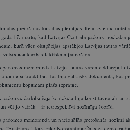
onālās pretošanās kustības piemiņas dienu Saeima noteica
. gada 17. martu, kad Latvijas Centrālā padome noslēdza 
am, kurā vācu okupācijas apstākļos Latvijas tautas vārdā
s valsts neatkarības faktiskā atjaunošana.
s padomes memorands Latvijas tautas vārdā deklarēja Latv
u un nepārtrauktību. Tas bija valstisks dokuments, kas p
dokumentu kopumam plašā izpratnē.
s padomes darbība šajā kontekstā bija konstitucionāli un st
 un vēl jo vairāk – ir retrospektīvi nozīmīga šobrīd.
ās padomes memoranda un nacionālās pretošanās nozīmi ak
ba “Austrums”, kura rīko Konstantīna Čakstes demokrātij