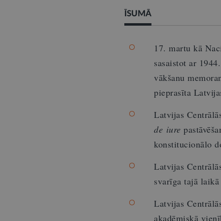
ĪSUMĀ
17. martu kā Naci
sasaistot ar 1944
vākšanu memorand
pieprasīta Latvija
Latvijas Centrālā
de iure
pastāvēšan
konstitucionālo 
Latvijas Centrālā
svarīga tajā laikā
Latvijas Centrāl
akadēmiskā vienī