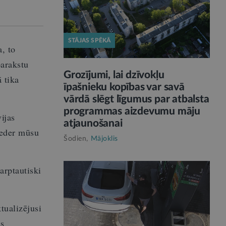
STĀJAS SPĒKĀ
, to
parakstu
Grozījumi, lai dzīvokļu
 tika
īpašnieku kopības var savā
vārdā slēgt līgumus par atbalsta
programmas aizdevumu māju
ijas
atjaunošanai
ieder mūsu
Šodien,
Mājoklis
arptautiski
tualizējusi
as