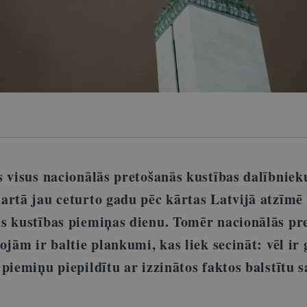
s visus nacionālās pretošanās kustības dalībniek
artā jau ceturto gadu pēc kārtas Latvijā atzīmē
s kustības piemiņas dienu. Tomēr nacionālās pr
ojām ir baltie plankumi, kas liek secināt: vēl ir
 piemiņu piepildītu ar izzinātos faktos balstītu