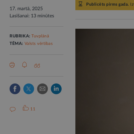
Publicēts pirms gada.
Iz
17. martā, 2025
Lasīšanai: 13 minūtes
RUBRIKA:
Tuvplānā
TĒMA:
Valsts vērtības
11