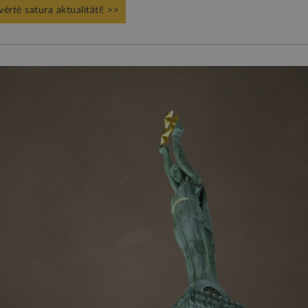
vērtē satura aktualitāti! >>