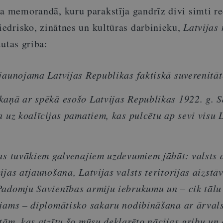
ra memorandā, kuru parakstīja gandrīz divi simti 
biedrisko, zinātnes un kultūras darbinieku,
Latvijas 
autas griba:
jaunojama Latvijas Republikas faktiskā suverenitāt
kaņā ar spēkā esošo Latvijas Republikas 1922. g. S
a uz koalīcijas pamatiem, kas pulcētu ap sevi visu 
bas tuvākiem galvenajiem uzdevumiem jābūt: valsts 
ijas atjaunošana, Latvijas valsts teritorijas aizstā
Padomju Savienības armiju iebrukumu un – cik tālu
ējams – diplomātisko sakaru nodibināšana ar ārval
tām, kas atzītu šo mūsu deklarēto nācijas gribu un 