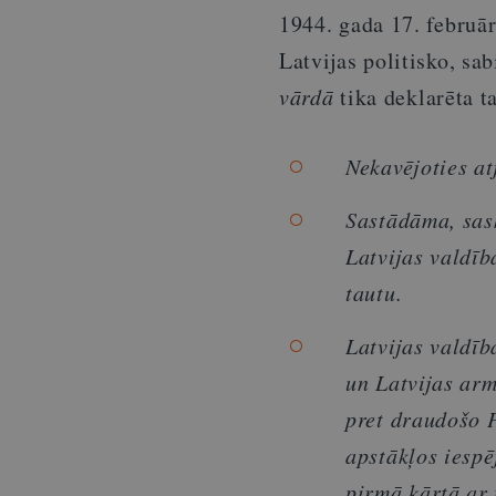
1944. gada 17. februā
Latvijas politisko, sa
vārdā
tika deklarēta t
Nekavējoties at
Sastādāma, sas
Latvijas valdīb
tautu.
Latvijas valdī
un Latvijas arm
pret draudošo 
apstākļos iesp
pirmā kārtā ar 