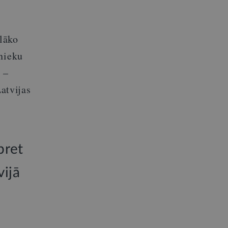
lāko
mnieku
 –
Latvijas
pret
vijā