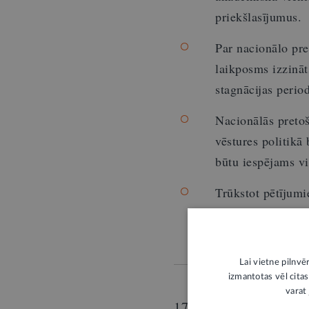
priekšlasījumus.
Par nacionālo pre
laikposms izzināt
stagnācijas perio
Nacionālās pretoš
vēstures politikā
būtu iespējams vi
Trūkstot pētījum
rada atceres ilūz
mūsu vēstures no
Lai vietne pilnvē
izmantotas vēl citas
varat 
17. martu kā Nacionāl