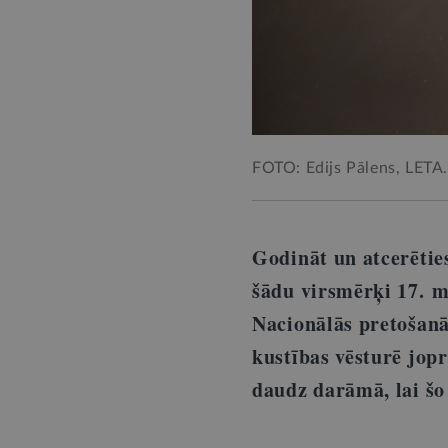
FOTO: Edijs Pālens, LETA.
Godināt un atcerētie
šādu virsmērķi 17. m
Nacionālās pretošanā
kustības vēsturē jopr
daudz darāmā, lai šo