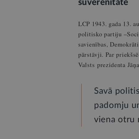
suverenitāte
LCP 1943. gada 13. au
politisko partiju –So
savienības, Demokrāti
pārstāvji. Par priekšs
Valsts prezidenta Jāņ
Savā politi
padomju un 
viena otru 