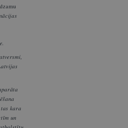
redzamu
nācijas
e.
atversmi,
Latvijas
aparāta
vēšana
 tas kara
stīm un
atbalstītu