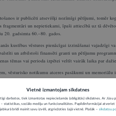
tošanos ir publicēti atsevišķi nozīmīgi pētījumi, tomēr ko
s fragmentāri un nepietiekami, īpaši attiecībā uz tā dēvēto
du 20. gadsimta 60.–80. gados.
anās kustības vēstures pienācīgai izzināšanai vajadzīgi va
 balstīti un atbilstoši finansēti granti un pētījumu program
enas tēmas vai perioda izpētei veltīt vairāk laika par daž
iem, vēsturisko notikumu atceres pasākumi un memoriālu i
iju un šķietami atbrīvo no pienākuma un vajadzības patiesi
zīmīgākos brīžus.
Vietnē izmantojam sīkdatnes
rtīgi darbotos, tiek izmantotas nepieciešamās (obligātās) sīkdatnes. Ar Jūsu p
 – statistikas, sociālo mediju un funkcionalitātes. Papildinformācijai atveriet "
jebkurā brīdī mainīt savu izvēli, atgriežoties šajā vietnē. Plašāk –
sīkdatņu po
ās pretošanās kustības piemiņas dienu Saeima note