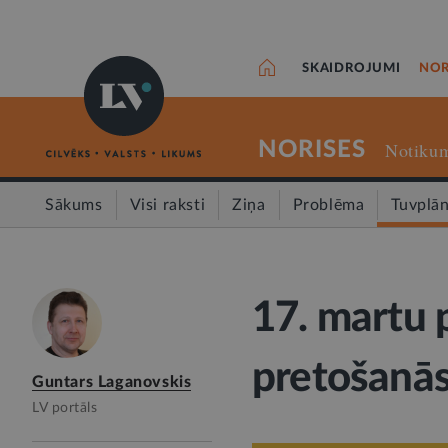
SKAIDROJUMI
NOR
NORISES
Notikum
Sākums
Visi raksti
Ziņa
Problēma
Tuvplā
17. martu 
pretošanās
Guntars Laganovskis
LV portāls