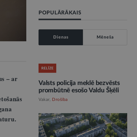
POPULĀRĀKAIS
Dienas
Mēneša
RELĪZE
us – ar
Valsts policija meklē bezvēsts
prombūtnē esošo Valdu Šķēli
etošanās
Vakar,
Drošība
 gana
 saturu.