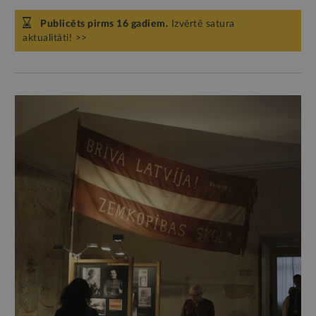
Publicēts pirms 16 gadiem.
Izvērtē satura
aktualitāti! >>