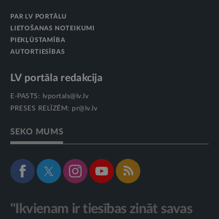
PAR LV PORTĀLU
LIETOŠANAS NOTEIKUMI
PIEKĻŪSTAMĪBA
AUTORTIESĪBAS
LV portāla redakcija
E-PASTS:
lvportals@lv.lv
PRESES RELĪZĒM:
pr@lv.lv
SEKO MUMS
"Ikvienam ir tiesības zināt savas