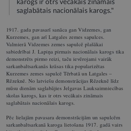
karogs ir otrs vecākais zināmais
saglabātais nacionālais karogs."
1917. gada pavasarī sanāca gan Vidzemes, gan
Kurzemes, gan arī Latgales zemes sapulces.
Valmierā Vidzemes zemes sapulcē plašākai
sabiedrībai J. Lapiņa pirmais nacionālais karogs tika
demonstrēts pirmo reizi, taču ievērojami vairāk
sarkanbaltsarkanās krāsas tika popularizētas
Kurzemes zemes sapulcē Tērbatā un Latgales –
Rēzeknē. No latviešu demonstrācijas Rēzeknē līdz
mūsu dienām saglabājies Jelgavas Lauksaimniecības
skolas karogs, kas ir otrs vecākais zināmais
saglabātais nacionālais karogs.
Pēc lielajām pavasara demonstrācijām un sapulcēm
sarkanbaltsarkanā karoga lietošana 1917. gadā vairs