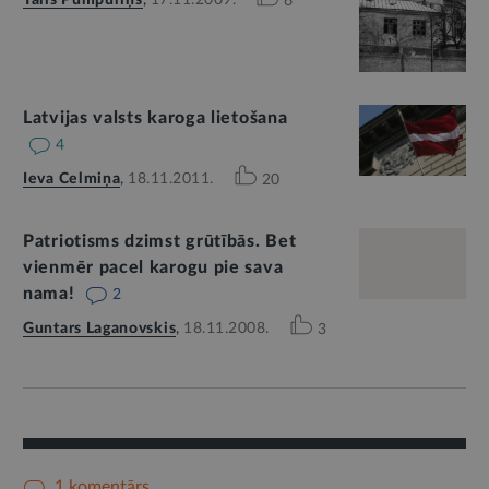
Tālis Pumpuriņš
,
17.11.2009.
6
Latvijas valsts karoga lietošana
4
Ieva Celmiņa
,
18.11.2011.
20
Patriotisms dzimst grūtībās. Bet
vienmēr pacel karogu pie sava
nama!
2
Guntars Laganovskis
,
18.11.2008.
3
1 komentārs