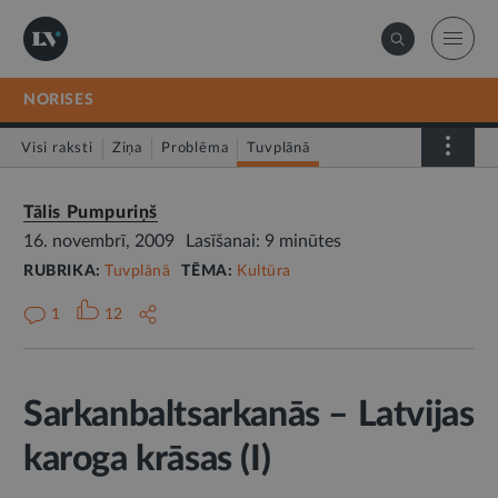
NORISES
Visi raksti
Ziņa
Problēma
Tuvplānā
Dienas fakts
Tālis Pumpuriņš
16. novembrī, 2009
Lasīšanai: 9 minūtes
RUBRIKA:
Tuvplānā
TĒMA:
Kultūra
1
12
Sarkanbaltsarkanās – Latvijas
karoga krāsas (I)