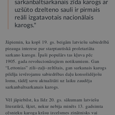
sarkanbaltsarkanais zīda karogs ar
uzšūto dzelteno sauli ir pirmais
reāli izgatavotais nacionālais
karogs."
Jāpiemin, ka kopš 19. gs. beigām latviešu sabiedrībā
pieauga interese par starptautiskā proletariāta
sarkano karogu. Īpaši populārs tas kļuva pēc
1905. gada revolucionārajiem notikumiem. Gan
“Lettonias” zili–zaļi–zeltītais, gan sarkanais karogs
pildīja ievērojamu sabiedrības daļu konsolidējošu
lomu, tādēļ savu aktualitāti uz laiku zaudēja
sarkanbaltsarkanais karogs.
Vēl jāpiebilst, ka līdz 20. gs. sākumam latviešu
literatūrā, šķiet, nekur nebija minēts 13. gadsimta
cēsnieku karoga krāsu izcelsmes zinātnisks vai