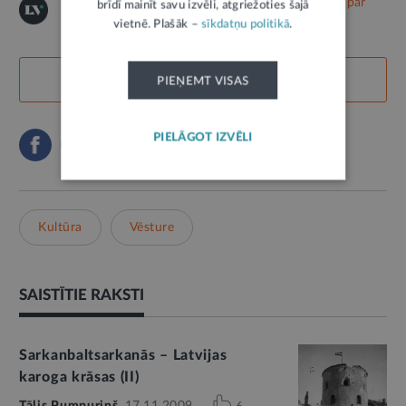
© "LV portāla" saturu aizsargā autortiesības.
Izlasi par
brīdī mainīt savu izvēli, atgriežoties šajā
iespējām to izmantot!
vietnē. Plašāk –
sīkdatņu politikā
.
LABS SATURS
12
PIEŅEMT VISAS
PIELĀGOT IZVĒLI
Kultūra
Vēsture
SAISTĪTIE RAKSTI
Sarkanbaltsarkanās – Latvijas
karoga krāsas (II)