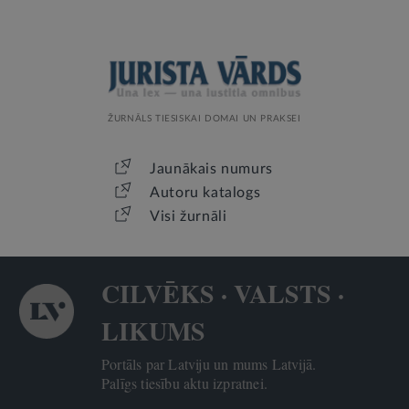
ŽURNĀLS TIESISKAI DOMAI UN PRAKSEI
Jaunākais numurs
Autoru katalogs
Visi žurnāli
CILVĒKS · VALSTS ·
LIKUMS
Portāls par Latviju un mums Latvijā.
Palīgs tiesību aktu izpratnei.