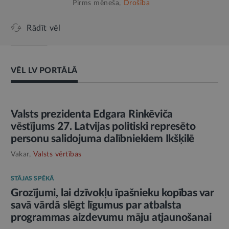
Pirms mēneša,
Drošība
Rādīt vēl
VĒL LV PORTĀLĀ
AMATPERSONAS RUNA
Valsts prezidenta Edgara Rinkēviča
vēstījums 27. Latvijas politiski represēto
personu salidojuma dalībniekiem Ikšķilē
Vakar,
Valsts vērtības
STĀJAS SPĒKĀ
Grozījumi, lai dzīvokļu īpašnieku kopības var
savā vārdā slēgt līgumus par atbalsta
programmas aizdevumu māju atjaunošanai