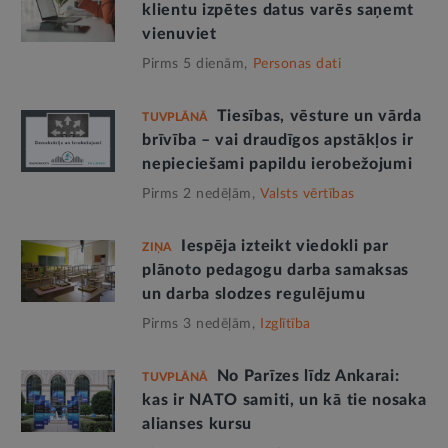
klientu izpētes datus varēs saņemt
vienuviet
Pirms 5 dienām,
Personas dati
Tiesības, vēsture un vārda
TUVPLĀNĀ
brīvība – vai draudīgos apstākļos ir
nepieciešami papildu ierobežojumi
Pirms 2 nedēļām,
Valsts vērtības
Iespēja izteikt viedokli par
ZIŅA
plānoto pedagogu darba samaksas
un darba slodzes regulējumu
Pirms 3 nedēļām,
Izglītība
No Parīzes līdz Ankarai:
TUVPLĀNĀ
kas ir NATO samiti, un kā tie nosaka
alianses kursu