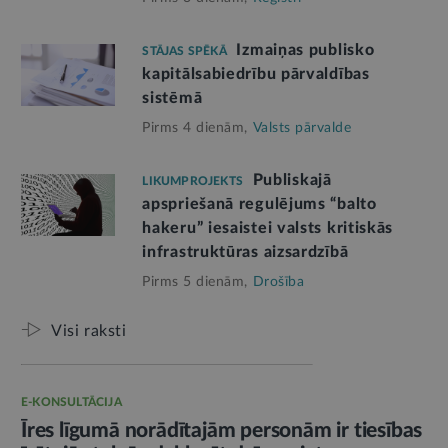
Izmaiņas publisko
STĀJAS SPĒKĀ
kapitālsabiedrību pārvaldības
sistēmā
Pirms 4 dienām,
Valsts pārvalde
Publiskajā
LIKUMPROJEKTS
apspriešanā regulējums “balto
hakeru” iesaistei valsts kritiskās
infrastruktūras aizsardzībā
Pirms 5 dienām,
Drošība
Visi raksti
E-KONSULTĀCIJA
Īres līgumā norādītajām personām ir tiesības