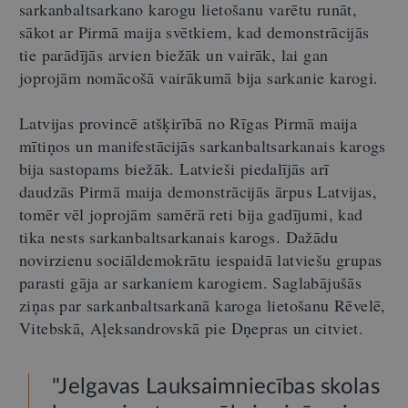
sarkanbaltsarkano karogu lietošanu varētu runāt,
sākot ar Pirmā maija svētkiem, kad demonstrācijās
tie parādījās arvien biežāk un vairāk, lai gan
joprojām nomācošā vairākumā bija sarkanie karogi.
Latvijas provincē atšķirībā no Rīgas Pirmā maija
mītiņos un manifestācijās sarkanbaltsarkanais karogs
bija sastopams biežāk. Latvieši piedalījās arī
daudzās Pirmā maija demonstrācijās ārpus Latvijas,
tomēr vēl joprojām samērā reti bija gadījumi, kad
tika nests sarkanbaltsarkanais karogs. Dažādu
novirzienu sociāldemokrātu iespaidā latviešu grupas
parasti gāja ar sarkaniem karogiem. Saglabājušās
ziņas par sarkanbaltsarkanā karoga lietošanu Rēvelē,
Vitebskā, Aļeksandrovskā pie Dņepras un citviet.
"Jelgavas Lauksaimniecības skolas