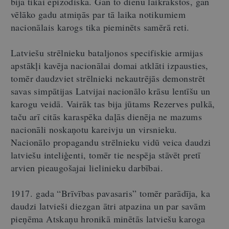
bija tikai epizodiska. Gan to dienu laikrakstos, gan
vēlāko gadu atmiņās par tā laika notikumiem
nacionālais karogs tika pieminēts samērā reti.
Latviešu strēlnieku bataljonos specifiskie armijas
apstākļi kavēja nacionālai domai atklāti izpausties,
tomēr daudzviet strēlnieki nekautrējās demonstrēt
savas simpātijas Latvijai nacionālo krāsu lentīšu un
karogu veidā. Vairāk tas bija jūtams Rezerves pulkā,
taču arī citās karaspēka daļās dienēja ne mazums
nacionāli noskaņotu kareivju un virsnieku.
Nacionālo propagandu strēlnieku vidū veica daudzi
latviešu inteliģenti, tomēr tie nespēja stāvēt pretī
arvien pieaugošajai lielinieku darbībai.
1917. gada “Brīvības pavasaris” tomēr parādīja, ka
daudzi latvieši diezgan ātri atpazina un par savām
pieņēma Atskaņu hronikā minētās latviešu karoga