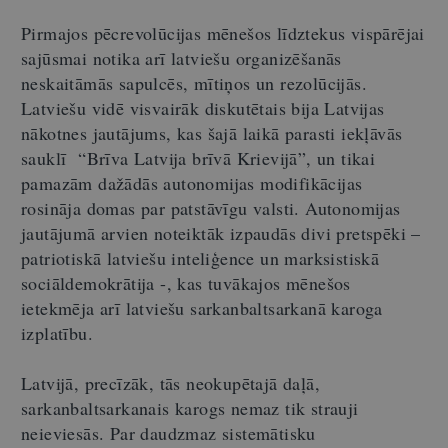
Pirmajos pēcrevolūcijas mēnešos līdztekus vispārējai
sajūsmai notika arī latviešu organizēšanās
neskaitāmās sapulcēs, mītiņos un rezolūcijās.
Latviešu vidē visvairāk diskutētais bija Latvijas
nākotnes jautājums, kas šajā laikā parasti iekļāvās
sauklī “Brīva Latvija brīvā Krievijā”, un tikai
pamazām dažādās autonomijas modifikācijas
rosināja domas par patstāvīgu valsti. Autonomijas
jautājumā arvien noteiktāk izpaudās divi pretspēki –
patriotiskā latviešu inteliģence un marksistiskā
sociāldemokrātija -, kas tuvākajos mēnešos
ietekmēja arī latviešu sarkanbaltsarkanā karoga
izplatību.
Latvijā, precīzāk, tās neokupētajā daļā,
sarkanbaltsarkanais karogs nemaz tik strauji
neieviesās. Par daudzmaz sistemātisku