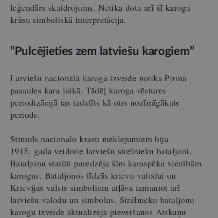
leģendārs skaidrojums. Netika dota arī šī karoga
krāsu simboliskā interpretācija.
“Pulcējieties zem latviešu karogiem”
Latviešu nacionālā karoga izveide notika Pirmā
pasaules kara laikā. Tādēļ karoga vēstures
periodizācijā tas izdalīts kā otrs nozīmīgākais
periods.
Stimuls nacionālo krāsu meklējumiem bija
1915. gadā veidotie latviešu strēlnieku bataljoni.
Bataljonu statūti paredzēja šīm karaspēka vienībām
karogus. Bataljonos līdzās krievu valodai un
Krievijas valsts simboliem atļāva izmantot arī
latviešu valodu un simbolus. Strēlnieku bataljonu
karogu izveide aktualizēja pievēršanos Atskaņu