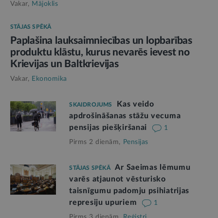
Vakar,
Mājoklis
STĀJAS SPĒKĀ
Paplašina lauksaimniecības un lopbarības
produktu klāstu, kurus nevarēs ievest no
Krievijas un Baltkrievijas
Vakar,
Ekonomika
Kas veido
SKAIDROJUMS
apdrošināšanas stāžu vecuma
pensijas piešķiršanai
1
Pirms 2 dienām,
Pensijas
Ar Saeimas lēmumu
STĀJAS SPĒKĀ
varēs atjaunot vēsturisko
taisnīgumu padomju psihiatrijas
represiju upuriem
1
Pirms 3 dienām,
Reģistri