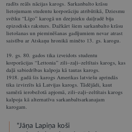
radīts reāls nācijas karogs. Sarkanbalto krāsu
lietojumam studentu korporāciju atribūtikā, Dziesmu
svētku “Līgo” karogā un dzejnieku daiļradē bija
epizodisks raksturs. Dažkārt šiem sarkanbalto krāsu
lietošanas un pieminēšanas gadījumiem nevar atrast
saistību ar Atskaņu hronikā minēto 13. gs. karogu.
19. gs. 80. gados tika izveidots studentu
korporācijas “Lettonia” zili–zaļi–zeltītais karogs, kas
daļā sabiedrības kalpoja kā tautas karogs.
1918. gadā šis karogs Amerikas latviešu aprindās
tika izvirzīts kā Latvijas karogs. Tādējādi, kaut
samērā ierobežotā apjomā, zili–zaļi–zeltītais karogs
kalpoja kā alternatīva sarkanbaltsarkanajam
karogam.
"Jāņa Lapiņa koši