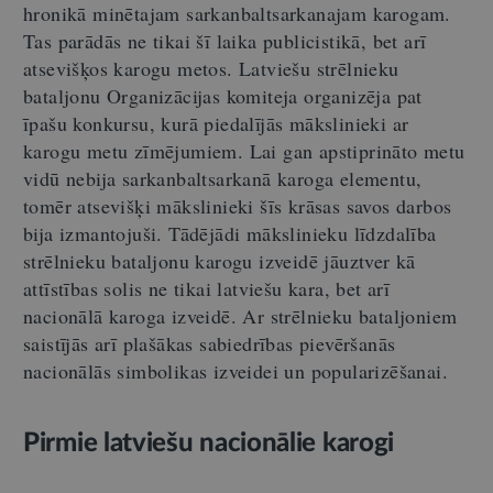
hronikā minētajam sarkanbaltsarkanajam karogam.
Tas parādās ne tikai šī laika publicistikā, bet arī
atsevišķos karogu metos. Latviešu strēlnieku
bataljonu Organizācijas komiteja organizēja pat
īpašu konkursu, kurā piedalījās mākslinieki ar
karogu metu zīmējumiem. Lai gan apstiprināto metu
vidū nebija sarkanbaltsarkanā karoga elementu,
tomēr atsevišķi mākslinieki šīs krāsas savos darbos
bija izmantojuši. Tādējādi mākslinieku līdzdalība
strēlnieku bataljonu karogu izveidē jāuztver kā
attīstības solis ne tikai latviešu kara, bet arī
nacionālā karoga izveidē. Ar strēlnieku bataljoniem
saistījās arī plašākas sabiedrības pievēršanās
nacionālās simbolikas izveidei un popularizēšanai.
Pirmie latviešu nacionālie karogi