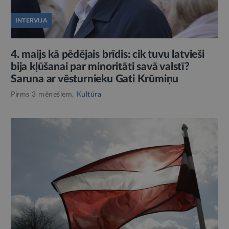
INTERVIJA
4. maijs kā pēdējais brīdis: cik tuvu latvieši
bija kļūšanai par minoritāti savā valstī?
Saruna ar vēsturnieku Gati Krūmiņu
Pirms 3 mēnešiem,
Kultūra