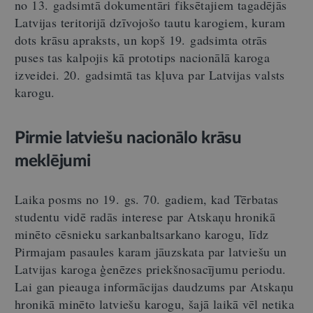
no 13. gadsimtā dokumentāri fiksētajiem tagadējās
Latvijas teritorijā dzīvojošo tautu karogiem, kuram
dots krāsu apraksts, un kopš 19. gadsimta otrās
puses tas kalpojis kā prototips nacionālā karoga
izveidei. 20. gadsimtā tas kļuva par Latvijas valsts
karogu.
Pirmie latviešu nacionālo krāsu
meklējumi
Laika posms no 19. gs. 70. gadiem, kad Tērbatas
studentu vidē radās interese par Atskaņu hronikā
minēto cēsnieku sarkanbaltsarkano karogu, līdz
Pirmajam pasaules karam jāuzskata par latviešu un
Latvijas karoga ģenēzes priekšnosacījumu periodu.
Lai gan pieauga informācijas daudzums par Atskaņu
hronikā minēto latviešu karogu, šajā laikā vēl netika