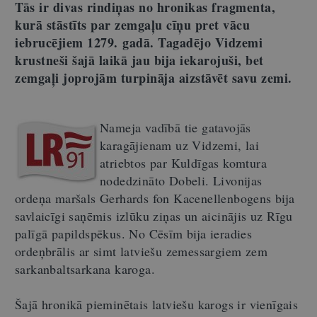
Tās ir divas rindiņas no hronikas fragmenta,
kurā stāstīts par zemgaļu cīņu pret vācu
iebrucējiem 1279. gadā. Tagadējo Vidzemi
krustneši šajā laikā jau bija iekarojuši, bet
zemgaļi joprojām turpināja aizstāvēt savu zemi.
Nameja vadībā tie gatavojās
karagājienam uz Vidzemi, lai
atriebtos par Kuldīgas komtura
nodedzināto Dobeli. Livonijas
ordeņa maršals Gerhards fon Kacenellenbogens bija
savlaicīgi saņēmis izlūku ziņas un aicinājis uz Rīgu
palīgā papildspēkus. No Cēsīm bija ieradies
ordeņbrālis ar simt latviešu zemessargiem zem
sarkanbaltsarkana karoga.
Šajā hronikā pieminētais latviešu karogs ir vienīgais