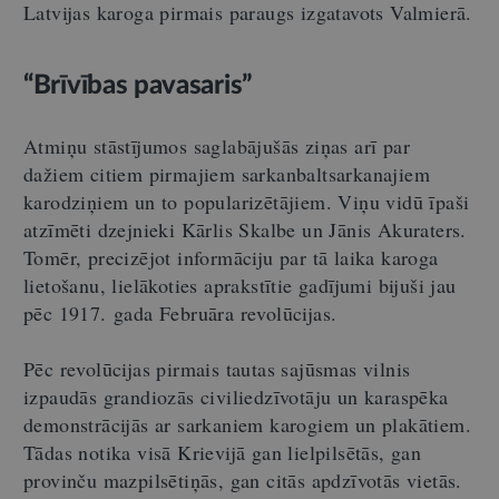
Latvijas karoga pirmais paraugs izgatavots Valmierā.
“Brīvības pavasaris”
Atmiņu stāstījumos saglabājušās ziņas arī par
dažiem citiem pirmajiem sarkanbaltsarkanajiem
karodziņiem un to popularizētājiem. Viņu vidū īpaši
atzīmēti dzejnieki Kārlis Skalbe un Jānis Akuraters.
Tomēr, precizējot informāciju par tā laika karoga
lietošanu, lielākoties aprakstītie gadījumi bijuši jau
pēc 1917. gada Februāra revolūcijas.
Pēc revolūcijas pirmais tautas sajūsmas vilnis
izpaudās grandiozās civiliedzīvotāju un karaspēka
demonstrācijās ar sarkaniem karogiem un plakātiem.
Tādas notika visā Krievijā gan lielpilsētās, gan
provinču mazpilsētiņās, gan citās apdzīvotās vietās.