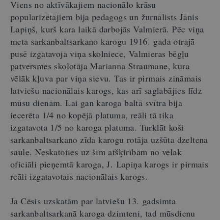
Viens no aktīvākajiem nacionālo krāsu
popularizētājiem bija pedagogs un žurnālists Jānis
Lapiņš, kurš kara laikā darbojās Valmierā. Pēc viņa
meta sarkanbaltsarkano karogu 1916. gada otrajā
pusē izgatavoja viņa skolniece, Valmieras bēgļu
patversmes skolotāja Marianna Straumane, kura
vēlāk kļuva par viņa sievu. Tas ir pirmais zināmais
latviešu nacionālais karogs, kas arī saglabājies līdz
mūsu dienām. Lai gan karoga baltā svītra bija
iecerēta 1/4 no kopējā platuma, reāli tā tika
izgatavota 1/5 no karoga platuma. Turklāt koši
sarkanbaltsarkano zīda karogu rotāja uzšūta dzeltena
saule. Neskatoties uz šīm atšķirībām no vēlāk
oficiāli pieņemtā karoga, J. Lapiņa karogs ir pirmais
reāli izgatavotais nacionālais karogs.
Ja Cēsis uzskatām par latviešu 13. gadsimta
sarkanbaltsarkanā karoga dzimteni, tad mūsdienu