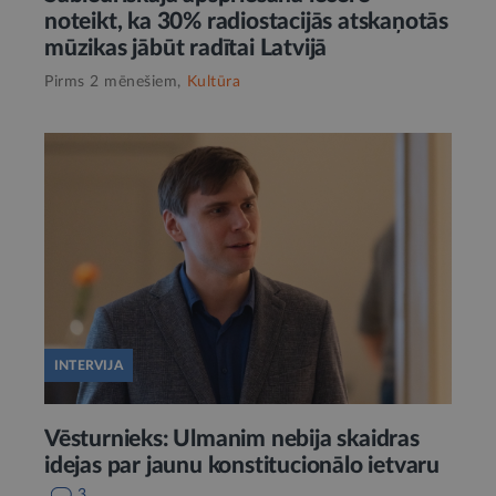
noteikt, ka 30% radiostacijās atskaņotās
mūzikas jābūt radītai Latvijā
Pirms 2 mēnešiem,
Kultūra
INTERVIJA
Vēsturnieks: Ulmanim nebija skaidras
idejas par jaunu konstitucionālo ietvaru
3