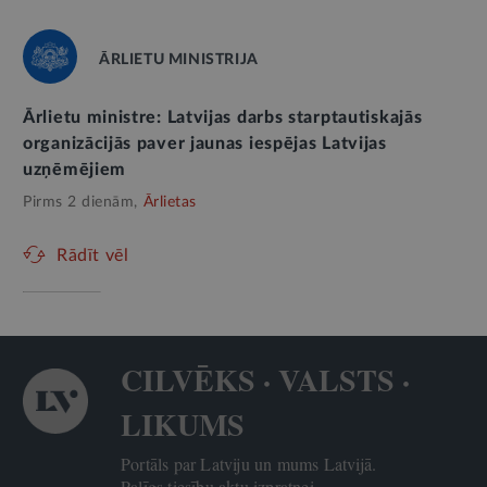
ĀRLIETU MINISTRIJA
Ārlietu ministre: Latvijas darbs starptautiskajās
organizācijās paver jaunas iespējas Latvijas
uzņēmējiem
Pirms 2 dienām,
Ārlietas
Rādīt vēl
CILVĒKS · VALSTS ·
LIKUMS
Portāls par Latviju un mums Latvijā.
Palīgs tiesību aktu izpratnei.