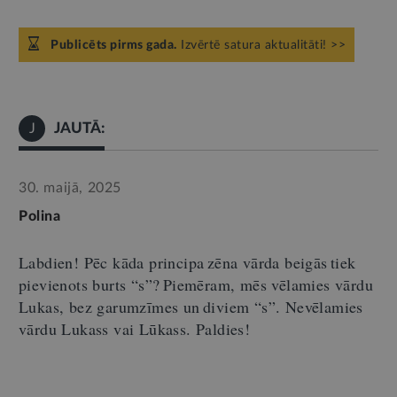
Publicēts pirms gada.
Izvērtē satura aktualitāti! >>
JAUTĀ:
J
30. maijā, 2025
Polina
Labdien!
Pēc kāda principa zēna vārda beigās tiek
pievienots burts
“
s
”
? Piemēram, mēs vēlamies vārdu
Lukas
, bez garumzīmes un diviem
“
s
”
. Nevēlamies
vārdu
Lukass
vai Lūkass. Paldies!