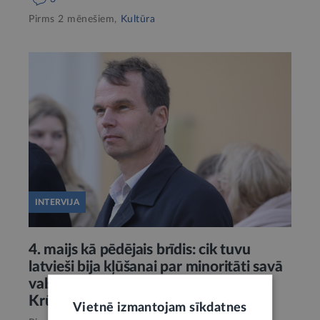
Pirms 2 mēnešiem,
Kultūra
INTERVIJA
4. maijs kā pēdējais brīdis: cik tuvu
latvieši bija kļūšanai par minoritāti savā
valstī? Saruna ar vēsturnieku Gati
Krūmiņu
Vietnē izmantojam sīkdatnes