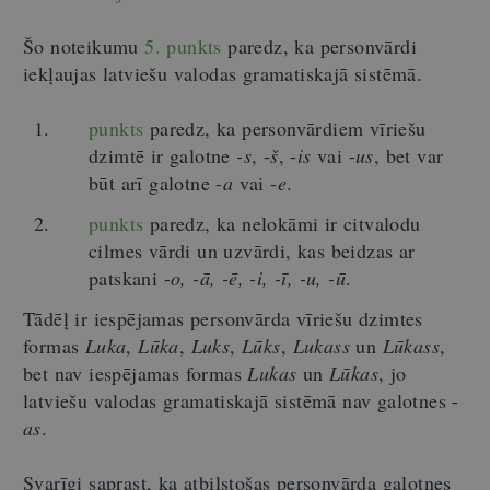
Šo noteikumu
5. punkts
paredz, ka personvārdi
iekļaujas latviešu valodas gramatiskajā sistēmā.
punkts
paredz, ka personvārdiem vīriešu
dzimtē ir galotne
-s
, -
š
, -
is
vai -
us
, bet var
būt arī galotne -
a
vai -
e
.
punkts
paredz, ka nelokāmi ir citvalodu
cilmes vārdi un uzvārdi, kas beidzas ar
patskani -
o, -ā, -ē, -i, -ī, -u, -ū
.
Tādēļ ir iespējamas personvārda vīriešu dzimtes
formas
Luka
,
Lūka
,
Luks
,
Lūks
,
Lukass
un
Lūkass
,
bet nav iespējamas formas
Lukas
un
Lūkas
, jo
latviešu valodas gramatiskajā sistēmā nav galotnes -
as
.
Svarīgi saprast, ka atbilstošas personvārda galotnes