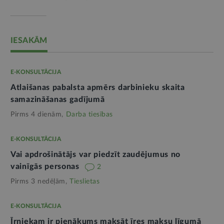
IESAKĀM
E-KONSULTĀCIJA
Atlaišanas pabalsta apmērs darbinieku skaita
samazināšanas gadījumā
Pirms 4 dienām,
Darba tiesības
E-KONSULTĀCIJA
Vai apdrošinātājs var piedzīt zaudējumus no
vainīgās personas
2
Pirms 3 nedēļām,
Tieslietas
E-KONSULTĀCIJA
Īrniekam ir pienākums maksāt īres maksu līgumā