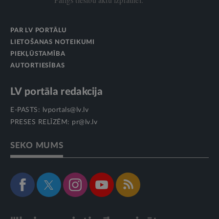
PAR LV PORTĀLU
LIETOŠANAS NOTEIKUMI
PIEKĻŪSTAMĪBA
AUTORTIESĪBAS
LV portāla redakcija
E-PASTS:
lvportals@lv.lv
PRESES RELĪZĒM:
pr@lv.lv
SEKO MUMS