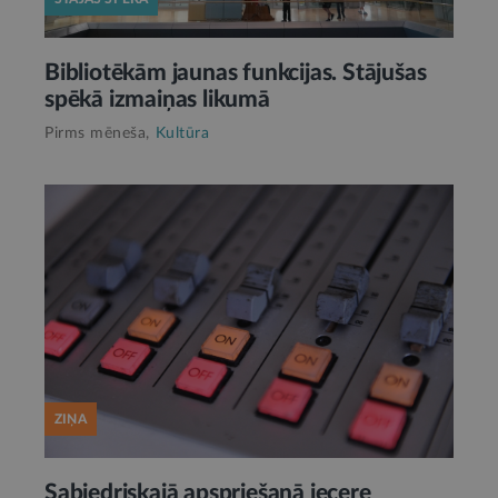
Bibliotēkām jaunas funkcijas. Stājušas
spēkā izmaiņas likumā
Pirms mēneša,
Kultūra
ZIŅA
Sabiedriskajā apspriešanā iecere