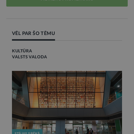
VĒL PAR ŠO TĒMU
KULTŪRA
VALSTS VALODA
STĀJAS SPĒKĀ