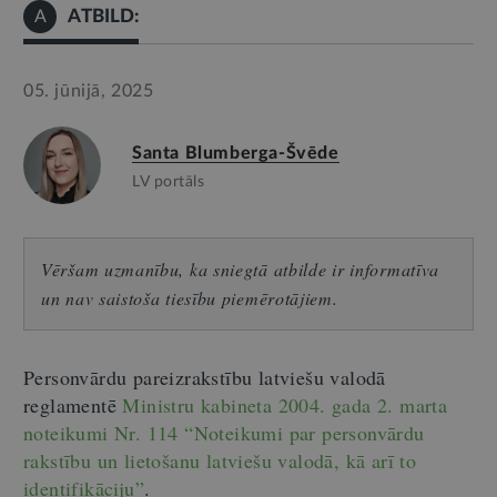
ATBILD:
A
05. jūnijā, 2025
Santa Blumberga-Švēde
LV portāls
Vēršam uzmanību, ka sniegtā atbilde ir informatīva
un nav saistoša tiesību piemērotājiem.
Personvārdu pareizrakstību latviešu valodā
reglamentē
Ministru kabineta 2004. gada 2. marta
noteikumi Nr. 114
“
Noteikumi par personvārdu
rakstību un lietošanu latviešu valodā, kā arī to
identifikāciju
”
.