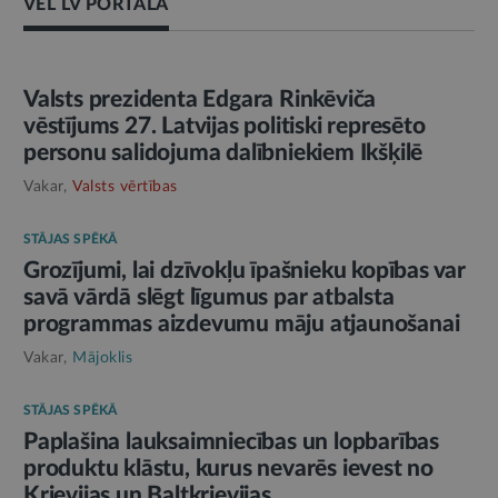
VĒL LV PORTĀLĀ
AMATPERSONAS RUNA
Valsts prezidenta Edgara Rinkēviča
vēstījums 27. Latvijas politiski represēto
personu salidojuma dalībniekiem Ikšķilē
Vakar,
Valsts vērtības
STĀJAS SPĒKĀ
Grozījumi, lai dzīvokļu īpašnieku kopības var
savā vārdā slēgt līgumus par atbalsta
programmas aizdevumu māju atjaunošanai
Vakar,
Mājoklis
STĀJAS SPĒKĀ
Paplašina lauksaimniecības un lopbarības
produktu klāstu, kurus nevarēs ievest no
Krievijas un Baltkrievijas