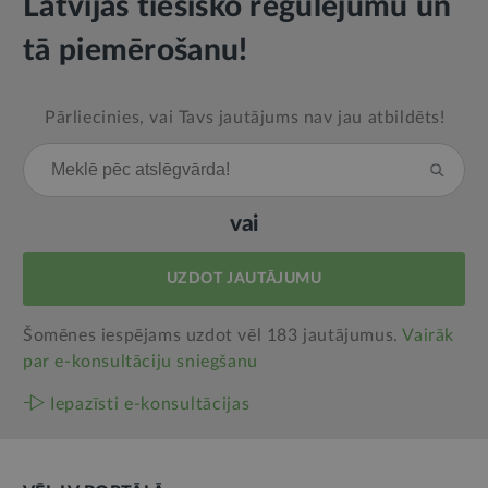
Latvijas tiesisko regulējumu un
tā piemērošanu!
Pārliecinies, vai Tavs jautājums nav jau atbildēts!
vai
UZDOT JAUTĀJUMU
Šomēnes iespējams uzdot vēl 183 jautājumus.
Vairāk
par e‑konsultāciju sniegšanu
Iepazīsti e-konsultācijas