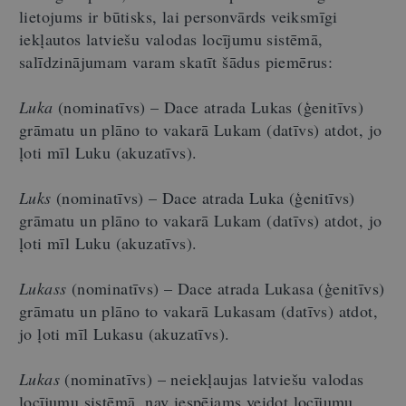
lietojums ir būtisks, lai personvārds veiksmīgi
iekļautos latviešu valodas locījumu sistēmā,
salīdzinājumam varam skatīt šādus piemērus:
Luka
(nominatīvs) – Dace atrada Lukas (ģenitīvs)
grāmatu un plāno to vakarā Lukam (datīvs) atdot, jo
ļoti mīl Luku (akuzatīvs).
Luks
(nominatīvs) – Dace atrada Luka (ģenitīvs)
grāmatu un plāno to vakarā Lukam (datīvs) atdot, jo
ļoti mīl Luku (akuzatīvs).
Lukass
(nominatīvs) – Dace atrada Lukasa (ģenitīvs)
grāmatu un plāno to vakarā Lukasam (datīvs) atdot,
jo ļoti mīl Lukasu (akuzatīvs).
Lukas
(nominatīvs) – neiekļaujas latviešu valodas
locījumu sistēmā, nav iespējams veidot locījumu