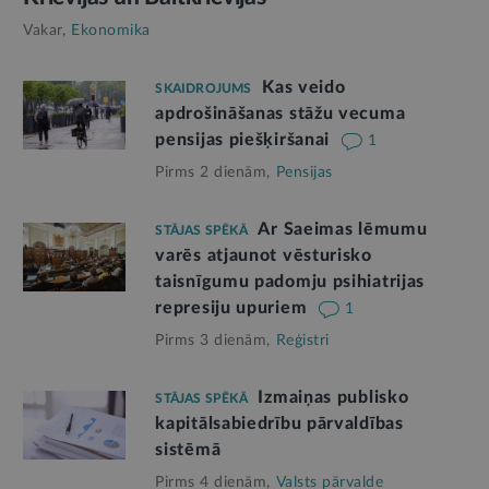
Vakar,
Ekonomika
Kas veido
SKAIDROJUMS
apdrošināšanas stāžu vecuma
pensijas piešķiršanai
1
Pirms 2 dienām,
Pensijas
Ar Saeimas lēmumu
STĀJAS SPĒKĀ
varēs atjaunot vēsturisko
taisnīgumu padomju psihiatrijas
represiju upuriem
1
Pirms 3 dienām,
Reģistri
Izmaiņas publisko
STĀJAS SPĒKĀ
kapitālsabiedrību pārvaldības
sistēmā
Pirms 4 dienām,
Valsts pārvalde