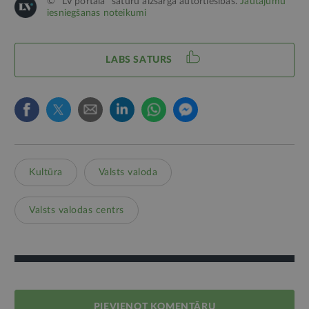
© "LV portāla" saturu aizsargā autortiesības.
Jautājumu
iesniegšanas noteikumi
LABS SATURS
Kultūra
Valsts valoda
Valsts valodas centrs
PIEVIENOT KOMENTĀRU