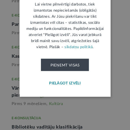
Pirms 3 mēnešiem,
Kultūra
Lai vietne pilnvērtīgi darbotos, tiek
izmantotas nepieciešamās (obligātās)
E-KONSULTĀCIJA
sīkdatnes. Ar Jūsu piekrišanu var tikt
izmantotas vēl citas – statistikas, sociālo
Par Ziemeļmaķedonijas nosaukumu
mediju un funkcionalitātes. Papildinformācijai
Pirms 2 mēnešiem,
Kultūra
atveriet "Pielāgot izvēli". Jūs varat jebkurā
brīdī mainīt savu izvēli, atgriežoties šajā
vietnē. Plašāk –
sīkdatņu politikā
.
E-KONSULTĀCIJA
Kas ir publisks izpildījums
Pirms 9 mēnešiem,
Kultūra
PIEŅEMT VISAS
E-KONSULTĀCIJA
PIELĀGOT IZVĒLI
Vārda dienas svinības ir paraža, nevis
pienākums
1
Pirms 9 mēnešiem,
Kultūra
E-KONSULTĀCIJA
Bibliotēku vadītāju klasifikācija