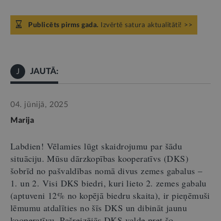
Publicēts pirms gada.
Izvērtē satura aktualitāti! >>
JAUTĀ:
J
04. jūnijā, 2025
Marija
Labdien!
Vēlamies lūgt skaidrojumu par šādu
situāciju
.
Mūsu dārzkopības kooperatīvs (DKS)
šobrīd no pašvaldības nomā divus zemes gabalus –
1. un 2. Visi DKS biedri, kuri lieto 2. zemes gabalu
(aptuveni 12% no kopējā biedru skaita), ir pieņēmuši
lēmumu atdalīties no
šīs
DKS un dibināt jaunu
kooperatīvu.
Pašreizējās
DKS valde pret šo