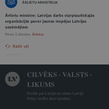
ĀRLIETU MINISTRIJA
Ārlietu ministre: Latvijas darbs starptautiskajās
organizācijās paver jaunas iespējas Latvijas
uzņēmējiem
Pirms 2 dienām,
Ārlietas
Rādīt vēl
CILVĒKS · VALSTS ·
LIKUMS
Portāls par Latviju un mums Latvijā.
Palīgs tiesību aktu izpratnei.