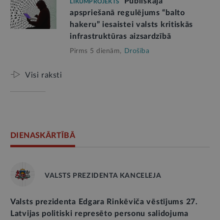
Publiskajā
LIKUMPROJEKTS
apspriešanā regulējums “balto
hakeru” iesaistei valsts kritiskās
infrastruktūras aizsardzībā
Pirms 5 dienām,
Drošība
Visi raksti
DIENASKĀRTĪBĀ
VALSTS PREZIDENTA KANCELEJA
Valsts prezidenta Edgara Rinkēviča vēstījums 27.
Latvijas politiski represēto personu salidojuma