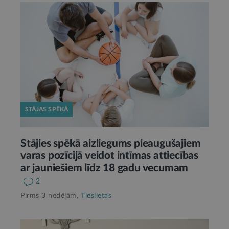
STĀJAS SPĒKĀ
Stājies spēkā aizliegums pieaugušajiem
varas pozīcijā veidot intīmas attiecības
ar jauniešiem līdz 18 gadu vecumam
2
Pirms 3 nedēļām,
Tieslietas