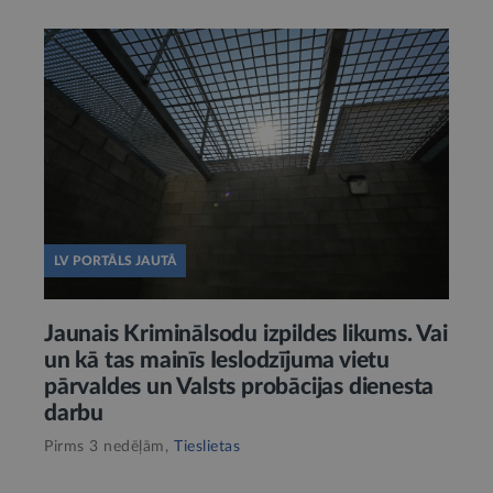
LV PORTĀLS JAUTĀ
Jaunais Kriminālsodu izpildes likums. Vai
un kā tas mainīs Ieslodzījuma vietu
pārvaldes un Valsts probācijas dienesta
darbu
Pirms 3 nedēļām,
Tieslietas