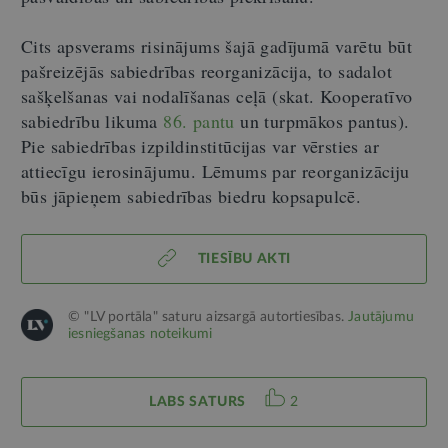
Cits apsverams risinājums šajā gadījumā varētu būt
pašreizējās sabiedrības reorganizācija, to sadalot
sašķelšanas vai nodalīšanas ceļā (skat. Kooperatīvo
sabiedrību likuma
86. pantu
un turpmākos pantus).
Pie sabiedrības izpildinstitūcijas var vērsties ar
attiecīgu ierosinājumu. Lēmums par reorganizāciju
būs jāpieņem sabiedrības biedru kopsapulcē.
TIESĪBU AKTI
© "LV portāla" saturu aizsargā autortiesības.
Jautājumu
iesniegšanas noteikumi
LABS SATURS
2