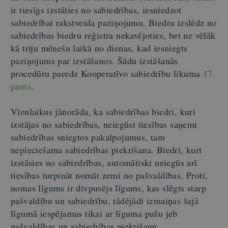
ir tiesīgs izstāties no sabiedrības, iesniedzot
sabiedrībai rakstveida paziņojumu. Biedru izslēdz no
sabiedrības biedru reģistra nekavējoties, bet ne vēlāk
kā triju mēnešu laikā no dienas, kad iesniegts
paziņojums par izstāšanos. Šādu izstāšanās
procedūru paredz Kooperatīvo sabiedrību likuma
17.
pants
.
Vienlaikus jānorāda, ka sabiedrības biedri, kuri
izstājas no sabiedrības, neiegūst tiesības saņemt
sabiedrības sniegtos pakalpojumus, tam
nepieciešama sabiedrības piekrišana. Biedri, kuri
izstāsies no sabiedrības, automātiski neiegūs arī
tiesības turpināt nomāt zemi no pašvaldības. Proti,
nomas līgums ir divpusējs līgums, kas slēgts starp
pašvaldību un sabiedrību, tādējādi izmaiņas šajā
līgumā iespējamas tikai ar līguma pušu jeb
pašvaldības un sabiedrības piekrišanu.