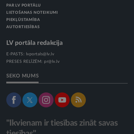
PAR LV PORTĀLU
LIETOŠANAS NOTEIKUMI
PIEKĻŪSTAMĪBA
AUTORTIESĪBAS
LV portāla redakcija
E-PASTS:
lvportals@lv.lv
PRESES RELĪZĒM:
pr@lv.lv
SEKO MUMS
"Ikvienam ir tiesības zināt savas
tiesības"