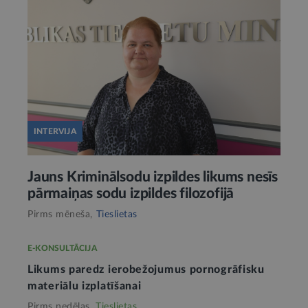
INTERVIJA
Jauns Kriminālsodu izpildes likums nesīs
pārmaiņas sodu izpildes filozofijā
Pirms mēneša,
Tieslietas
E-KONSULTĀCIJA
Likums paredz ierobežojumus pornogrāfisku
materiālu izplatīšanai
Pirms nedēļas,
Tieslietas