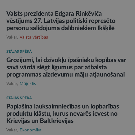
Valsts prezidenta Edgara Rinkēviča
vēstījums 27. Latvijas politiski represēto
personu salidojuma dalībniekiem Ikšķilē
Vakar,
Valsts vērtības
STĀJAS SPĒKĀ
Grozījumi, lai dzīvokļu īpašnieku kopības var
savā vārdā slēgt līgumus par atbalsta
programmas aizdevumu māju atjaunošanai
Vakar,
Mājoklis
STĀJAS SPĒKĀ
Paplašina lauksaimniecības un lopbarības
produktu klāstu, kurus nevarēs ievest no
Krievijas un Baltkrievijas
Vakar,
Ekonomika