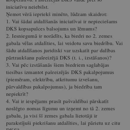
iniciatīvu neiebilst.
Ņemot vērā iepriekš minēto, lūdzam skaidrot:
1. Vai šādai atdalīšanās iniciatīvai ir nepieciešams
DKS kopsapulces balsojums un lēmums?
2. Iesniegumā ir norādīts, ka biedri no 2. zemes
gabala vēlas atdalīties, lai veidotu savu biedrību. Vai
šādu atdalīšanos juridiski
var
uzskatīt par dalības
pārtraukšanu
pašreizējā
DKS (t.
i., izstāšanos)?
3. Vai pēc izstāšanās šiem biedriem saglabājas
tiesības izmantot
pašreizējās
DKS pakalpojumus
(piemēram,
elektrību, atkritumu izvešanu,
pārvaldības pakalpojumus), ja biedrība tam
nepiekrīt?
4. Vai ir iespējams prasīt pašvaldībai pārskatīt
noslēgto
nomas līgumu un izņemt no tā 2. zemes
gabalu, ja visi šī zemes gabala lietotāji ir
parakstījuši piekrišanu atdalīties
,
lai pārietu uz
cit
u