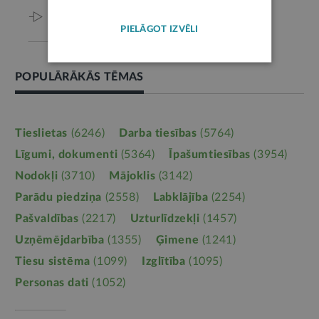
Viss par šo tēmu
PIELĀGOT IZVĒLI
POPULĀRĀKĀS TĒMAS
Tieslietas
(6246)
Darba tiesības
(5764)
Līgumi, dokumenti
(5364)
Īpašumtiesības
(3954)
Nodokļi
(3710)
Mājoklis
(3142)
Parādu piedziņa
(2558)
Labklājība
(2254)
Pašvaldības
(2217)
Uzturlīdzekļi
(1457)
Uzņēmējdarbība
(1355)
Ģimene
(1241)
Tiesu sistēma
(1099)
Izglītība
(1095)
Personas dati
(1052)