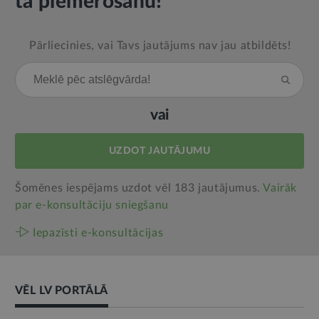
tā piemērošanu!
Pārliecinies, vai Tavs jautājums nav jau atbildēts!
vai
UZDOT JAUTĀJUMU
Šomēnes iespējams uzdot vēl 183 jautājumus.
Vairāk
par e‑konsultāciju sniegšanu
Iepazīsti e-konsultācijas
VĒL LV PORTĀLĀ
AMATPERSONAS RUNA