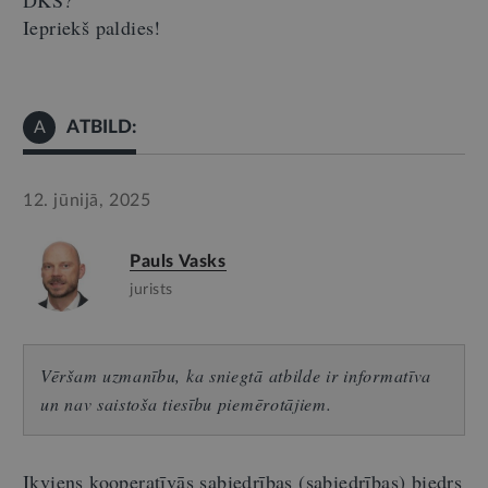
DKS?
Iepriekš paldies!
ATBILD:
A
12. jūnijā, 2025
Pauls Vasks
jurists
Vēršam uzmanību, ka sniegtā atbilde ir informatīva
un nav saistoša tiesību piemērotājiem.
Ikviens kooperatīvās sabiedrības (sabiedrības) biedrs