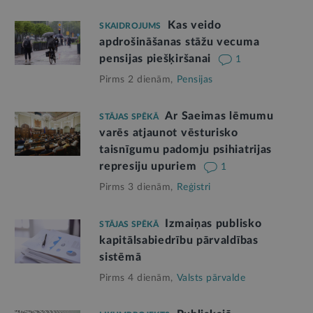
Kas veido
SKAIDROJUMS
apdrošināšanas stāžu vecuma
pensijas piešķiršanai
1
Pirms 2 dienām,
Pensijas
Ar Saeimas lēmumu
STĀJAS SPĒKĀ
varēs atjaunot vēsturisko
taisnīgumu padomju psihiatrijas
represiju upuriem
1
Pirms 3 dienām,
Reģistri
Izmaiņas publisko
STĀJAS SPĒKĀ
kapitālsabiedrību pārvaldības
sistēmā
Pirms 4 dienām,
Valsts pārvalde