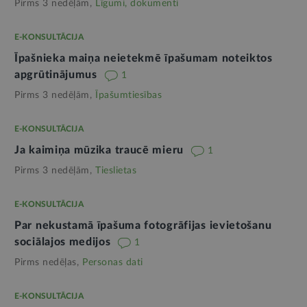
Pirms 3 nedēļām,
Līgumi, dokumenti
E-KONSULTĀCIJA
Īpašnieka maiņa neietekmē īpašumam noteiktos
apgrūtinājumus
1
Pirms 3 nedēļām,
Īpašumtiesības
E-KONSULTĀCIJA
Ja kaimiņa mūzika traucē mieru
1
Pirms 3 nedēļām,
Tieslietas
E-KONSULTĀCIJA
Par nekustamā īpašuma fotogrāfijas ievietošanu
sociālajos medijos
1
Pirms nedēļas,
Personas dati
E-KONSULTĀCIJA