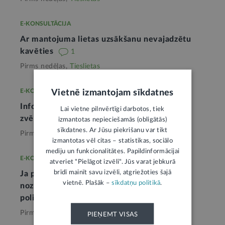
E-KONSULTĀCIJA
Ar mantojuma lietas uzsākšanu nevajadzētu
kavēties
1
Pirms nedēļas,
Tieslietas
E-KONSULTĀCIJA
Vietnē izmantojam sīkdatnes
Informāciju par mirušā kontiem noskaidros
Lai vietne pilnvērtīgi darbotos, tiek
zvērināts notārs
1
izmantotas nepieciešamās (obligātās)
sīkdatnes. Ar Jūsu piekrišanu var tikt
Pirms nedēļas,
Tieslietas
izmantotas vēl citas – statistikas, sociālo
mediju un funkcionalitātes. Papildinformācijai
E-KONSULTĀCIJA
atveriet "Pielāgot izvēli". Jūs varat jebkurā
brīdī mainīt savu izvēli, atgriežoties šajā
Ja persona uzskata, ka pret viņu izdarīts
vietnē. Plašāk –
sīkdatņu politikā
.
noziedzīgs nodarījums, tad jāvēršas Valsts
policijā
1
Pirms mēneša,
Tieslietas
PIEŅEMT VISAS