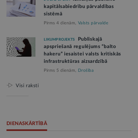
kapitālsabiedrību pārvaldības
sistēmā
Pirms 4 dienām,
Valsts pārvalde
Publiskajā
LIKUMPROJEKTS
apspriešanā regulējums “balto
hakeru” iesaistei valsts kritiskās
infrastruktūras aizsardzībā
Pirms 5 dienām,
Drošība
Visi raksti
DIENASKĀRTĪBĀ