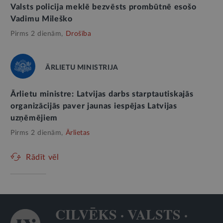
Valsts policija meklē bezvēsts prombūtnē esošo
Vadimu Mileško
Pirms 2 dienām,
Drošība
ĀRLIETU MINISTRIJA
Ārlietu ministre: Latvijas darbs starptautiskajās
organizācijās paver jaunas iespējas Latvijas
uzņēmējiem
Pirms 2 dienām,
Ārlietas
Rādīt vēl
CILVĒKS · VALSTS ·