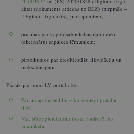
2019/1937
un (ES) 2020/1828 (Digitālo tirgu
akts) (dokuments attiecas uz EEZ) (turpmāk
–
Digitālo tirgu akts), pārkāpumiem;
prasībās par kapitālsabiedrības dalībnieku
(akcionāru) sapulces lēmumiem;
pieteikumos par kredītiestāžu likvidāciju un
maksātnespēju.
Plašāk par tēmu LV portālā >>
Par un ap tiesvedību – kā iesniegt prasību
tiesā
Vai, sūtot pieteikumu tiesai e-adresē, tas
jāparaksta