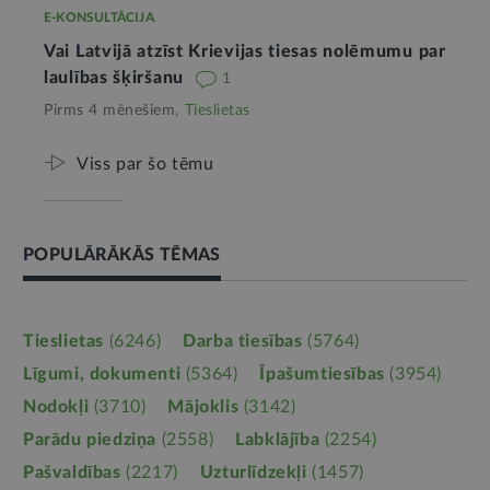
E-KONSULTĀCIJA
Vai Latvijā atzīst Krievijas tiesas nolēmumu par
laulības šķiršanu
1
Pirms 4 mēnešiem,
Tieslietas
Viss par šo tēmu
POPULĀRĀKĀS TĒMAS
Tieslietas
(6246)
Darba tiesības
(5764)
Līgumi, dokumenti
(5364)
Īpašumtiesības
(3954)
Nodokļi
(3710)
Mājoklis
(3142)
Parādu piedziņa
(2558)
Labklājība
(2254)
Pašvaldības
(2217)
Uzturlīdzekļi
(1457)