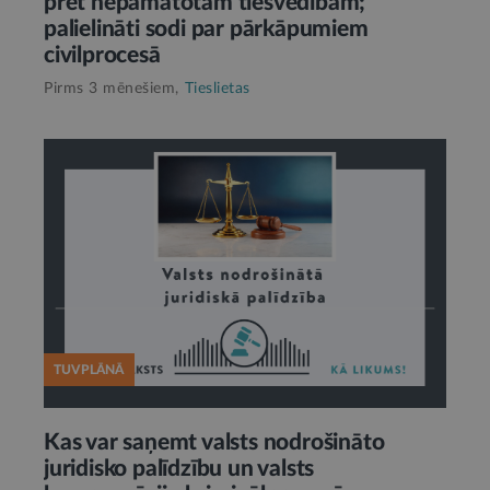
pret nepamatotām tiesvedībām;
palielināti sodi par pārkāpumiem
civilprocesā
Pirms 3 mēnešiem,
Tieslietas
TUVPLĀNĀ
Kas var saņemt valsts nodrošināto
juridisko palīdzību un valsts