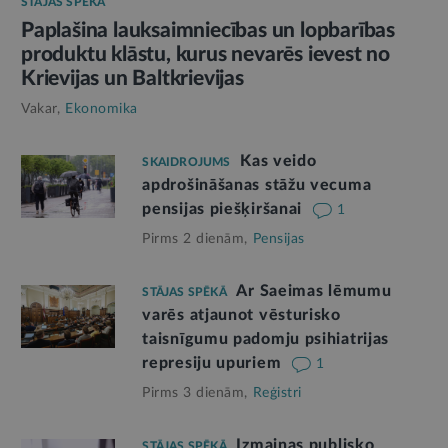
STĀJAS SPĒKĀ
Paplašina lauksaimniecības un lopbarības
produktu klāstu, kurus nevarēs ievest no
Krievijas un Baltkrievijas
Vakar,
Ekonomika
Kas veido
SKAIDROJUMS
apdrošināšanas stāžu vecuma
pensijas piešķiršanai
1
Pirms 2 dienām,
Pensijas
Ar Saeimas lēmumu
STĀJAS SPĒKĀ
varēs atjaunot vēsturisko
taisnīgumu padomju psihiatrijas
represiju upuriem
1
Pirms 3 dienām,
Reģistri
Izmaiņas publisko
STĀJAS SPĒKĀ