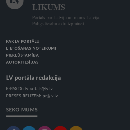
LIKUMS
Portāls par Latviju un mums Latvijā.
Palīgs tiesību aktu izpratnei.
PAR LV PORTĀLU
LIETOŠANAS NOTEIKUMI
PIEKĻŪSTAMĪBA
AUTORTIESĪBAS
LV portāla redakcija
E-PASTS:
lvportals@lv.lv
PRESES RELĪZĒM:
pr@lv.lv
SEKO MUMS