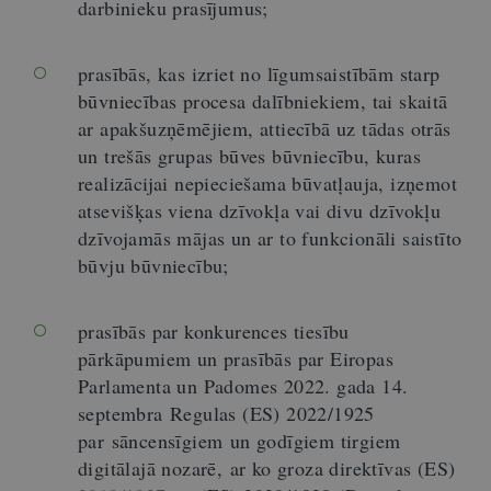
darbinieku prasījumus;
prasībās, kas izriet no līgumsaistībām starp
būvniecības procesa dalībniekiem, tai skaitā
ar apakšuzņēmējiem, attiecībā uz tādas otrās
un trešās grupas būves būvniecību, kuras
realizācijai nepieciešama būvatļauja, izņemot
atsevišķas viena dzīvokļa vai divu dzīvokļu
dzīvojamās mājas un ar to funkcionāli saistīto
būvju būvniecību;
prasībās par konkurences tiesību
pārkāpumiem un prasībās par Eiropas
Parlamenta un Padomes 2022. gada 14.
septembra Regulas (ES) 2022/1925
par sāncensīgiem un godīgiem tirgiem
digitālajā nozarē, ar ko groza direktīvas (ES)