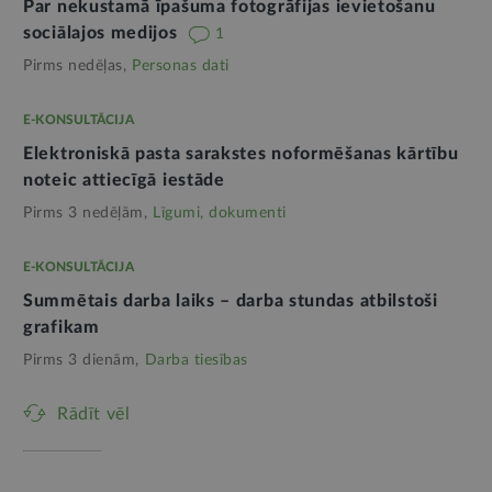
Par nekustamā īpašuma fotogrāfijas ievietošanu
sociālajos medijos
1
Pirms nedēļas,
Personas dati
E-KONSULTĀCIJA
Elektroniskā pasta sarakstes noformēšanas kārtību
noteic attiecīgā iestāde
Pirms 3 nedēļām,
Līgumi, dokumenti
E-KONSULTĀCIJA
Summētais darba laiks – darba stundas atbilstoši
grafikam
Pirms 3 dienām,
Darba tiesības
Rādīt vēl