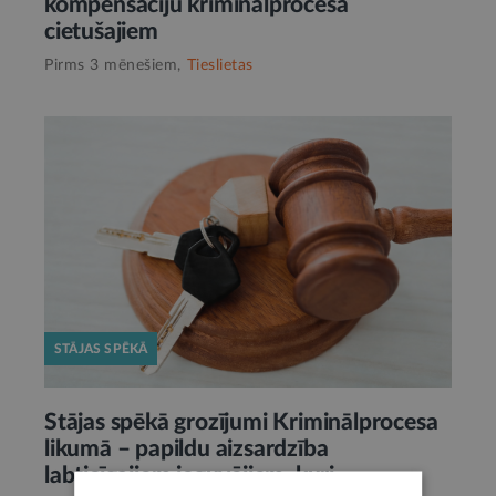
kompensāciju kriminālprocesā
cietušajiem
Pirms 3 mēnešiem,
Tieslietas
STĀJAS SPĒKĀ
Stājas spēkā grozījumi Kriminālprocesa
likumā – papildu aizsardzība
labticīgajiem ieguvējiem, kuri