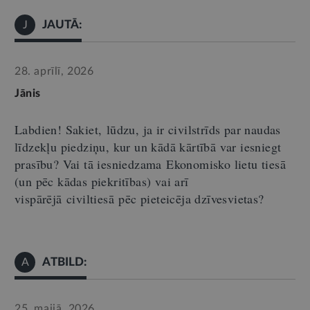
JAUTĀ:
J
28. aprīlī, 2026
Jānis
Labdien! Sakiet
,
lūdzu, ja ir civilstrīds par naudas
līdzekļu piedziņu, kur un kādā kārtībā var iesniegt
prasību? Vai tā iesniedzama
E
konomisko lietu tiesā
(un pēc kādas piekritības) vai arī
vispārējā
civiltiesā
pēc pieteicēja dzīvesvietas?
ATBILD:
A
25. maijā, 2026