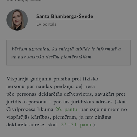
Santa Blumberga-Švēde
LV portāls
Vēršam uzmanību, ka sniegtā atbilde ir informatīva
un nav saistoša tiesību piemērotājiem.
Vispārējā gadījumā prasību pret fizisko
personu par naudas piedziņu ceļ tiesā
pēc personas deklarētās dzīvesvietas, savukārt pret
juridisko personu
–
pēc tās juridiskās adreses (skat.
Civilprocesa likuma
26. pantu
, par izņēmumiem no
vispārējās kārtības, piemēram, ja nav zināma
deklarētā adrese, skat.
27.–31. pantu
).