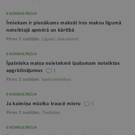
E-KONSULTĀCIJA
Īrniekam ir pienākums maksāt īres maksu līgumā
noteiktajā apmērā un kārtībā
Pirms 3 nedēļām,
Līgumi, dokumenti
E-KONSULTĀCIJA
Īpašnieka maiņa neietekmē īpašumam noteiktos
apgrūtinājumus
1
Pirms 3 nedēļām,
Īpašumtiesības
E-KONSULTĀCIJA
Ja kaimiņa mūzika traucē mieru
1
Pirms 3 nedēļām,
Tieslietas
E-KONSULTĀCIJA