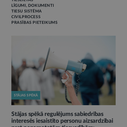
TIESLIETAS
LĪGUMI, DOKUMENTI
TIESU SISTĒMA
CIVILPROCESS
PRASĪBAS PIETEIKUMS
STĀJAS SPĒKĀ
Stājas spēkā regulējums sabiedrības
interesēs iesaistīto personu aizsardzībai