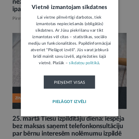
nezinādami iegādājušies izkrāptus
Vietnē izmantojam sīkdatnes
īpašumus
Lai vietne pilnvērtīgi darbotos, tiek
Pirms 3 mēnešiem,
Tieslietas
izmantotas nepieciešamās (obligātās)
sīkdatnes. Ar Jūsu piekrišanu var tikt
izmantotas vēl citas – statistikas, sociālo
mediju un funkcionalitātes. Papildinformācijai
atveriet "Pielāgot izvēli". Jūs varat jebkurā
brīdī mainīt savu izvēli, atgriežoties šajā
vietnē. Plašāk –
sīkdatņu politikā
.
PIEŅEMT VISAS
ZIŅA
PIELĀGOT IZVĒLI
25. martā Tiesu izpildītāju diena: iespēja
bez maksas saņemt telefonkonsultāciju
par bērnu interesēm nolēmumu izpildē