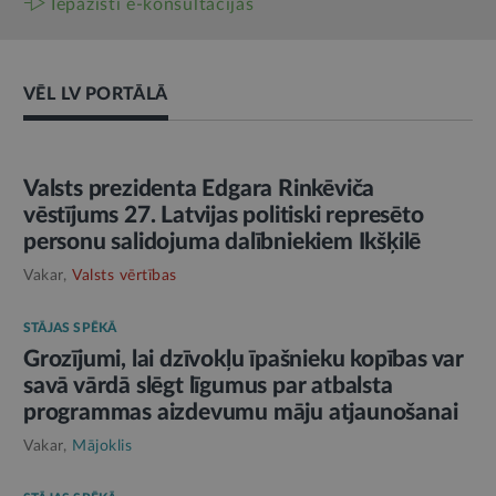
Iepazīsti e-konsultācijas
VĒL LV PORTĀLĀ
AMATPERSONAS RUNA
Valsts prezidenta Edgara Rinkēviča
vēstījums 27. Latvijas politiski represēto
personu salidojuma dalībniekiem Ikšķilē
Vakar,
Valsts vērtības
STĀJAS SPĒKĀ
Grozījumi, lai dzīvokļu īpašnieku kopības var
savā vārdā slēgt līgumus par atbalsta
programmas aizdevumu māju atjaunošanai
Vakar,
Mājoklis