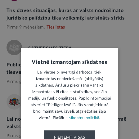
Trīs dzīves situācijas, kurās ar valsts nodrošināto
juridisko palīdzību tika veiksmīgi atrisināts strīds
Pirms 9 mēnešiem,
Tieslietas
SATVERSMES TIESA
Vietnē izmantojam sīkdatnes
Publicēts pārskats par Satversmes tiesas
tiesvedības aktualitātēm jūlijā
Lai vietne pilnvērtīgi darbotos, tiek
izmantotas nepieciešamās (obligātās)
Pirms gada,
Tieslietas
sīkdatnes. Ar Jūsu piekrišanu var tikt
izmantotas vēl citas – statistikas, sociālo
mediju un funkcionalitātes. Papildinformācijai
SAEIMA
atveriet "Pielāgot izvēli". Jūs varat jebkurā
brīdī mainīt savu izvēli, atgriežoties šajā
vietnē. Plašāk –
sīkdatņu politikā
.
Lai nodrošinātu samērīgāku pieeju tiesai, reformē
valsts nodevas civillietās
Pirms gada,
Tieslietas
PIEŅEMT VISAS