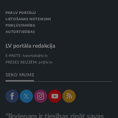
PAR LV PORTĀLU
LIETOŠANAS NOTEIKUMI
PIEKĻŪSTAMĪBA
AUTORTIESĪBAS
LV portāla redakcija
E-PASTS:
lvportals@lv.lv
PRESES RELĪZĒM:
pr@lv.lv
SEKO MUMS
"Ikvienam ir tiesības zināt savas