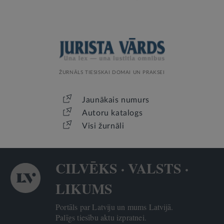
ŽURNĀLS TIESISKAI DOMAI UN PRAKSEI
Jaunākais numurs
Autoru katalogs
Visi žurnāli
CILVĒKS · VALSTS ·
LIKUMS
Portāls par Latviju un mums Latvijā.
Palīgs tiesību aktu izpratnei.