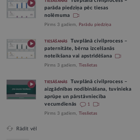
Tuvplānā civilprocess –
TIESĀŠANĀS
parāda piedziņa pēc tiesas
nolēmuma
Pirms 3 gadiem,
Parādu piedziņa
Tuvplānā civilprocess –
TIESĀŠANĀS
paternitāte, bērna izcelšanās
noteikšana vai apstrīdēšana
Pirms 3 gadiem,
Tieslietas
Tuvplānā civilprocess –
TIESĀŠANĀS
aizgādnības nodibināšana, tuvinieka
aprūpe un pārstāvniecība
vecumdienās
1
Pirms 3 gadiem,
Tieslietas
Rādīt vēl