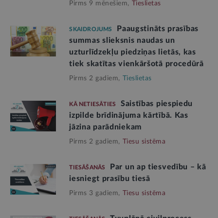
Pirms 9 mēnešiem,
Tieslietas
Paaugstināts prasības
SKAIDROJUMS
summas slieksnis naudas un
uzturlīdzekļu piedziņas lietās, kas
tiek skatītas vienkāršotā procedūrā
Pirms 2 gadiem,
Tieslietas
Saistības piespiedu
KĀ NETIESĀTIES
izpilde brīdinājuma kārtībā. Kas
jāzina parādniekam
Pirms 2 gadiem,
Tiesu sistēma
Par un ap tiesvedību – kā
TIESĀŠANĀS
iesniegt prasību tiesā
Pirms 3 gadiem,
Tiesu sistēma