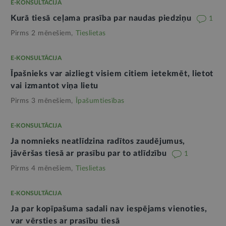
E-KONSULTĀCIJA
Kurā tiesā ceļama prasība par naudas piedziņu
1
Pirms 2 mēnešiem,
Tieslietas
E-KONSULTĀCIJA
Īpašnieks var aizliegt visiem citiem ietekmēt, lietot
vai izmantot viņa lietu
Pirms 3 mēnešiem,
Īpašumtiesības
E-KONSULTĀCIJA
Ja nomnieks neatlīdzina radītos zaudējumus,
jāvēršas tiesā ar prasību par to atlīdzību
1
Pirms 4 mēnešiem,
Tieslietas
E-KONSULTĀCIJA
Ja par kopīpašuma sadali nav iespējams vienoties,
var vērsties ar prasību tiesā