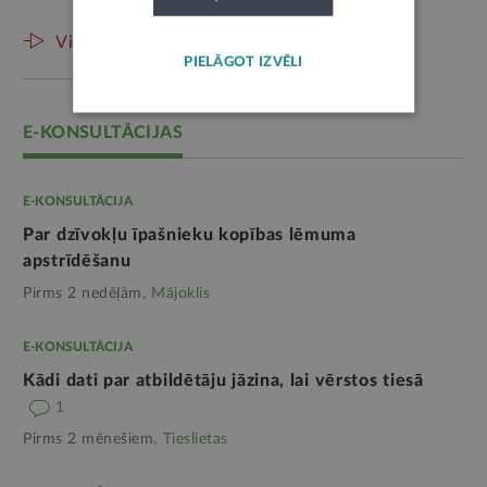
Visas preses relīzes
PIELĀGOT IZVĒLI
E-KONSULTĀCIJAS
E-KONSULTĀCIJA
Par dzīvokļu īpašnieku kopības lēmuma
apstrīdēšanu
Pirms 2 nedēļām,
Mājoklis
E-KONSULTĀCIJA
Kādi dati par atbildētāju jāzina, lai vērstos tiesā
1
Pirms 2 mēnešiem,
Tieslietas