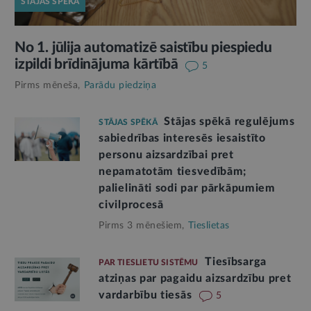
STĀJAS SPĒKĀ
No 1. jūlija automatizē saistību piespiedu
izpildi brīdinājuma kārtībā
5
Pirms mēneša,
Parādu piedziņa
Stājas spēkā regulējums
STĀJAS SPĒKĀ
sabiedrības interesēs iesaistīto
personu aizsardzībai pret
nepamatotām tiesvedībām;
palielināti sodi par pārkāpumiem
civilprocesā
Pirms 3 mēnešiem,
Tieslietas
Tiesībsarga
PAR TIESLIETU SISTĒMU
atziņas par pagaidu aizsardzību pret
vardarbību tiesās
5