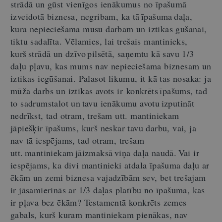
strādā un gūst vienīgos ienākumus no īpašumā
izveidotā biznesa, negribam, ka tā īpašuma daļa,
kura nepieciešama mūsu darbam un iztikas gūšanai,
tiktu sadalīta. Vēlamies, lai trešais mantinieks,
kurš strādā un dzīvo pilsētā, saņemtu kā savu 1/3
daļu pļavu, k
as
mums nav nepieciešama biznesam un
iztikas iegūšanai. Palasot likumu, it kā tas nosaka: ja
mūža darbs un iztikas avots ir konkrēts īpašums, tad
to sadrumstalot un tavu ienākumu avotu izputināt
nedrīks
t
, tad otram,
trešam
utt. mantiniekam
jāpiešķir īpašums, kurš neskar tavu darbu, vai, ja
nav tā iespējams, tad otram,
trešam
utt. mantiniekam jāizmaksā viņa daļa
naudā. Vai ir
iespējams,
ka divi mantinieki atdala īpašuma daļu ar
ēkām un zemi biznesa vajadzībām sev, bet trešajam
ir jāsamierinās ar 1/3 daļas platību no īpašuma, kas
ir pļava bez ēkām? Testamentā konkrēts zemes
gabals, kurš kuram mantiniekam pienākas, nav