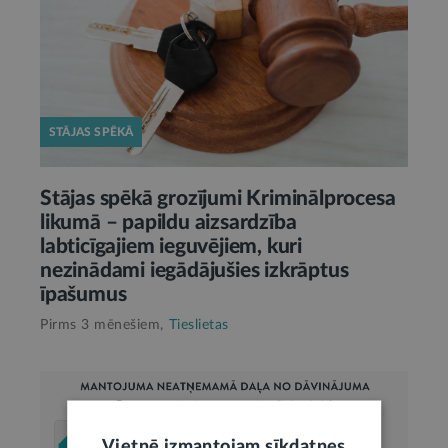
STĀJAS SPĒKĀ
Stājas spēkā grozījumi Kriminālprocesa
likumā – papildu aizsardzība
labticīgajiem ieguvējiem, kuri
nezinādami iegādājušies izkrāptus
īpašumus
Pirms 3 mēnešiem,
Tieslietas
Vietnē izmantojam sīkdatnes