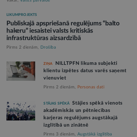
Vakar,
Valsts pārvalde
LIKUMPROJEKTS
Publiskajā apspriešanā regulējums “balto
hakeru” iesaistei valsts kritiskās
infrastruktūras aizsardzībā
Pirms 2 dienām,
Drošība
NILLTPFN likuma subjekti
ZIŅA
klientu izpētes datus varēs saņemt
vienuviet
Pirms 2 dienām,
Personas dati
Stājies spēkā vienots
STĀJAS SPĒKĀ
akadēmiskās un pētniecības
karjeras regulējums augstākajā
izglītībā un zinātnē
Pirms 3 dienām,
Augstākā izglītība