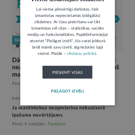
Lai vietne pilnvērtīgi darbotos, tiek
izmantotas nepieciešamās (obligātās)
sīkdatnes. Ar Jūsu piekrišanu var tikt
izmantotas vēl citas – statistikas, sociālo
mediju un funkcionalitātes. Papildinformācijai
SKAIDROJUMS
atveriet "Pielāgot izvēli". Jūs varat jebkurā
brīdī mainīt savu izvēli, atgriežoties šajā
vietnē. Plašāk –
sīkdatņu politikā
.
Dāvinājums un mantinieku tiesības uz
neatņemamo daļu: kas ir mainījies kopš
PIEŅEMT VISAS
mantojuma tiesību reformas
Pirms 3 mēnešiem,
Tieslietas
PIELĀGOT IZVĒLI
E-KONSULTĀCIJA
Ja mantiniekus neapmierina nekustamā
īpašuma novērtējums
Pirms 4 nedēļām,
Tieslietas