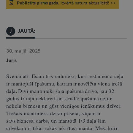
Publicēts pirms gada.
Izvērtē satura aktualitāti! >>
JAUTĀ:
J
30. maijā, 2025
Juris
Sveicināti.
Esam trīs radinieki, kuri testamenta ceļā
ir mantojuši īpašumu, katram ir novēlēta viena trešā
daļa. Divi mantinieki šajā īpašumā dzīvo, jau 32
gadus ir tajā deklarēti un strādā
:
īpašumā uztur
nelielu biznesu un gūst vienīgos ienākumus dzīvei.
Trešais mantinieks dzīvo pilsētā,
viņam
ir
savs bizness, darbs
,
un mantotā 1/3 daļa
šim
cilvēkam
ir tikai rokās iekritusi manta. Mēs, kuri