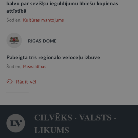
balvu par sevišķu ieguldījumu lībiešu kopienas
attīstībā
Šodien,
Kultūras mantojums
RĪGAS DOME
Pabeigta trīs reģionālo veloceļu izbūve
Šodien,
Pašvaldības
Rādīt vēl
CILVĒKS · VALSTS ·
LIKUMS