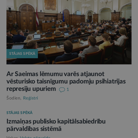
STĀJAS SPĒKĀ
Ar Saeimas lēmumu varēs atjaunot
vēsturisko taisnīgumu padomju psihiatrijas
represiju upuriem
1
Šodien,
Reģistri
STĀJAS SPĒKĀ
Izmaiņas publisko kapitālsabiedrību
pārvaldības sistēmā