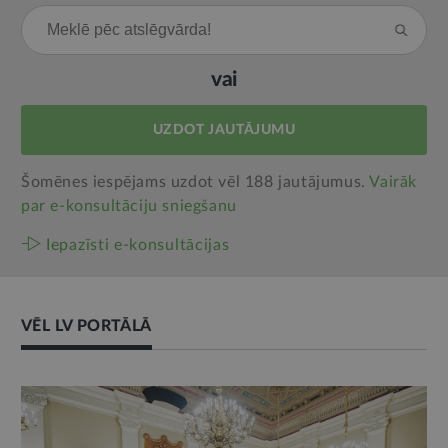
vai
UZDOT JAUTĀJUMU
Šomēnes iespējams uzdot vēl 188 jautājumus.
Vairāk
par e‑konsultāciju sniegšanu
Iepazīsti e-konsultācijas
VĒL LV PORTĀLĀ