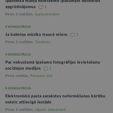
Īpašnieka maiņa neietekmē īpašumam noteiktos
apgrūtinājumus
1
Pirms 3 nedēļām,
Īpašumtiesības
E-KONSULTĀCIJA
Ja kaimiņa mūzika traucē mieru
1
Pirms 3 nedēļām,
Tieslietas
E-KONSULTĀCIJA
Par nekustamā īpašuma fotogrāfijas ievietošanu
sociālajos medijos
1
Pirms nedēļas,
Personas dati
E-KONSULTĀCIJA
Elektroniskā pasta sarakstes noformēšanas kārtību
noteic attiecīgā iestāde
Pirms 3 nedēļām,
Līgumi, dokumenti