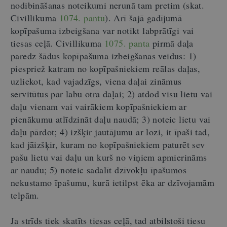
nodibināšanas noteikumi nerunā tam pretim (skat.
Civillikuma
1074. pantu
). Arī šajā gadījumā
kopīpašuma izbeigšana var notikt labprātīgi vai
tiesas ceļā. Civillikuma
1075. panta
pirmā daļa
paredz šādus kopīpašuma izbeigšanas veidus: 1)
piespriež katram no kopīpašniekiem reālas daļas,
uzliekot, kad vajadzīgs, viena daļai zināmus
servitūtus par labu otra daļai; 2) atdod visu lietu vai
daļu vienam vai vairākiem kopīpašniekiem ar
pienākumu atlīdzināt daļu naudā; 3) noteic lietu vai
daļu pārdot; 4) izšķir jautājumu ar lozi, it īpaši tad,
kad jāizšķir, kuram no kopīpašniekiem paturēt sev
pašu lietu vai daļu un kurš no viņiem apmierināms
ar naudu; 5) noteic sadalīt dzīvokļu īpašumos
nekustamo īpašumu, kurā ietilpst ēka ar dzīvojamām
telpām.
Ja strīds tiek skatīts tiesas ceļā, tad atbilstoši tiesu