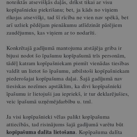
noteiktās atsevišķās daļās, drīkst tikai ar visu
kopīpašnieku piekrišanu; bet, ja kāds no viņiem
rīkojas atsevišķi, tad šī rīcība ne vien nav spēkā, bet
arī uzliek pēdējam pienākumu atlīdzināt pārējiem
zaudējumus, kas viņiem ar to nodarīti.
Konkrētajā gadījumā mantojuma atstājēja griba ir
bijusi nodot šo īpašumu kopīpašumā trīs personām,
tādēļ katram kopīpašniekam piemīt vienādas tiesības
valdīt un lietot šo īpašumu, atbilstoši kopīpašniekam
piederošajai kopīpašuma daļai. Šajā gadījumā nav
tiesiskas nozīmes apstāklim, ka divi kopīpašnieki
īpašumu ir lietojuši jau iepriekš, ir tur deklarējušies,
veic īpašumā uzņēmējdarbību u. tml.
Ja visi kopīpašnieki vēlas palikt kopīpašuma
attiecībās, tad risinājums šajā gadījumā varētu būt
kopīpašuma dalīta lietošana
. Kopīpašuma dalīta