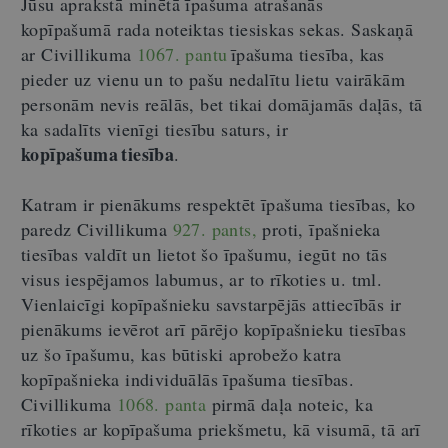
Jūsu aprakstā minētā īpašuma atrašanās
kopīpašumā rada noteiktas tiesiskas sekas. Saskaņā
ar Civillikuma
1067. pantu
īpašuma tiesība, kas
pieder uz vienu un to pašu nedalītu lietu vairākām
personām nevis reālās, bet tikai domājamās daļās, tā
ka sadalīts vienīgi tiesību saturs, ir
kopīpašuma tiesība
.
Katram ir pienākums respektēt īpašuma tiesības, ko
paredz Civillikuma
927. pants,
proti
, īpašnieka
tiesības valdīt un lietot šo īpašumu, iegūt no tās
visus iespējamos labumus, ar to rīkoties u. tml.
Vienlaicīgi kopīpašnieku savstarpējās attiecībās ir
pienākums ievērot arī pārējo kopīpašnieku tiesības
uz šo īpašumu, kas būtiski aprobežo katra
kopīpašnieka individuālās īpašuma tiesības.
Civillikuma
1068. panta
pirmā daļa noteic, ka
rīkoties ar kopīpašuma priekšmetu, kā visumā, tā arī