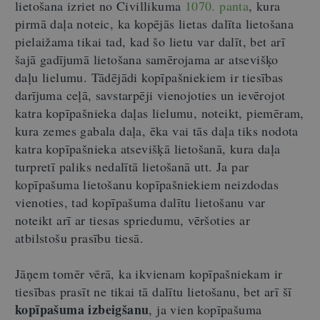
lietošana izriet no Civillikuma
1070. panta
, kura
pirmā daļa noteic, ka k
opējās lietas dalīta lietošana
pielaižama tikai tad, kad šo lietu var dalīt, bet arī
šajā gadījumā lietošana samērojama ar atsevišķo
daļu lielumu. Tādējādi kopīpašniekiem ir tiesības
darījuma ceļā, savstarpēji vienojoties un ievērojot
katra kopīpašnieka daļas lielumu, noteikt, piemēram,
kura zemes gabala daļa, ēka vai tās daļa tiks nodota
katra kopīpašnieka atsevišķā lietošanā, kura daļa
turpretī paliks nedalītā lietošanā utt.
Ja par
kopīpašuma lietošanu kopīpašniekiem neizdodas
vienoties, tad kopīpašuma dalītu lietošanu var
noteikt arī ar tiesas spriedumu, vēršoties ar
atbilstošu prasību tiesā.
Jāņem tomēr vērā, ka ikvienam kopīpašniekam ir
tiesības prasīt ne tikai tā dalītu lietošanu, bet arī šī
kopīpašuma izbeigšanu
, ja vien kopīpašuma