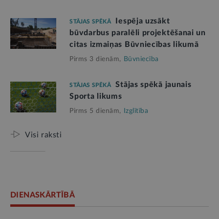
Iespēja uzsākt
STĀJAS SPĒKĀ
būvdarbus paralēli projektēšanai un
citas izmaiņas Būvniecības likumā
Pirms 3 dienām,
Būvniecība
Stājas spēkā jaunais
STĀJAS SPĒKĀ
Sporta likums
Pirms 5 dienām,
Izglītība
Visi raksti
DIENASKĀRTĪBĀ