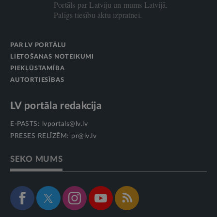
Portāls par Latviju un mums Latvijā.
Palīgs tiesību aktu izpratnei.
PAR LV PORTĀLU
LIETOŠANAS NOTEIKUMI
PIEKĻŪSTAMĪBA
AUTORTIESĪBAS
LV portāla redakcija
E-PASTS:
lvportals@lv.lv
PRESES RELĪZĒM:
pr@lv.lv
SEKO MUMS