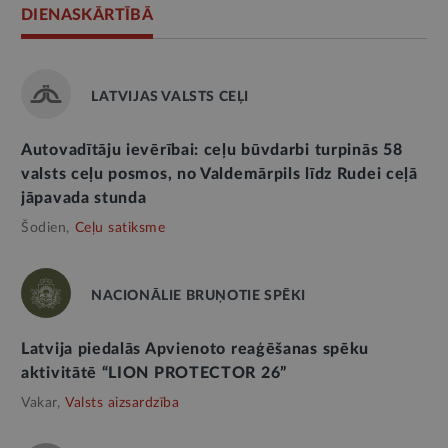
DIENASKĀRTĪBĀ
LATVIJAS VALSTS CEĻI
Autovadītāju ievērībai: ceļu būvdarbi turpinās 58
valsts ceļu posmos, no Valdemārpils līdz Rudei ceļā
jāpavada stunda
Šodien,
Ceļu satiksme
NACIONĀLIE BRUŅOTIE SPĒKI
Latvija piedalās Apvienoto reaģēšanas spēku
aktivitātē “LION PROTECTOR 26”
Vakar,
Valsts aizsardzība