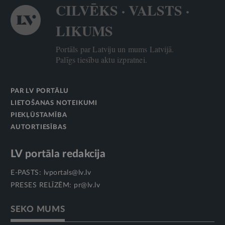
CILVĒKS · VALSTS ·
LIKUMS
Portāls par Latviju un mums Latvijā.
Palīgs tiesību aktu izpratnei.
PAR LV PORTĀLU
LIETOŠANAS NOTEIKUMI
PIEKĻŪSTAMĪBA
AUTORTIESĪBAS
LV portāla redakcija
E-PASTS:
lvportals@lv.lv
PRESES RELĪZĒM:
pr@lv.lv
SEKO MUMS