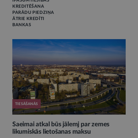
ĪPAŠUMTIESĪBAS
KREDITĒŠANA
PARĀDU PIEDZIŅA
ĀTRIE KREDĪTI
BANKAS
TIESĀŠANĀS
Saeimai atkal būs jālemj par zemes
likumiskās lietošanas maksu