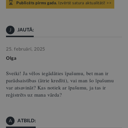
Publicēts pirms gada.
Izvērtē satura aktualitāti! >>
JAUTĀ:
J
25. februārī, 2025
Olga
Sveiki! Ja vēlos iegādāties īpašumu, bet man ir
parādsaistības (ātrie kredīti), vai man šo īpašumu
var atsavināt?
K
as notiek ar īpašumu, ja tas ir
reģistrēts uz mana vārda?
ATBILD:
A