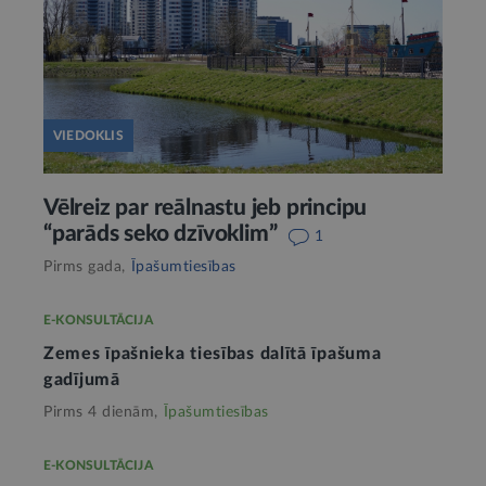
VIEDOKLIS
Vēlreiz par reālnastu jeb principu
“parāds seko dzīvoklim”
1
Pirms gada,
Īpašumtiesības
E-KONSULTĀCIJA
Zemes īpašnieka tiesības dalītā īpašuma
gadījumā
Pirms 4 dienām,
Īpašumtiesības
E-KONSULTĀCIJA