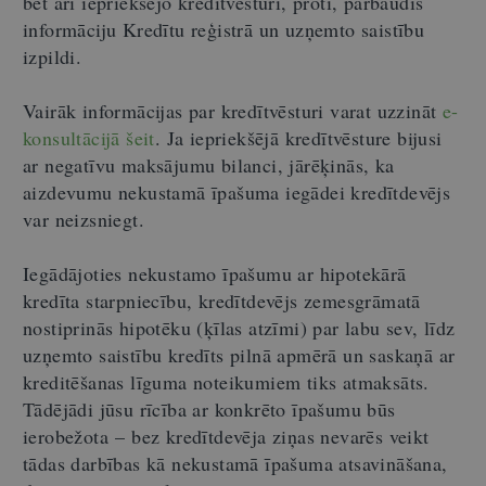
bet arī iepriekšējo kredītvēsturi, proti, pārbaudīs
informāciju Kredītu reģistrā un uzņemto saistību
izpildi.
Vairāk informācijas par kredītvēsturi varat uzzināt
e-
konsultācijā šeit
. Ja iepriekšējā kredītvēsture bijusi
ar negatīvu maksājumu bilanci, jārēķinās, ka
aizdevumu nekustamā īpašuma iegādei kredītdevējs
var neizsniegt.
Iegādājoties nekustamo īpašumu ar hipotekārā
kredīta starpniecību, kredītdevējs zemesgrāmatā
nostiprinās hipotēku (ķīlas atzīmi) par labu sev, līdz
uzņemto saistību kredīts pilnā apmērā un saskaņā ar
kreditēšanas līguma noteikumiem tiks atmaksāts.
Tādējādi jūsu rīcība ar konkrēto īpašumu būs
ierobežota – bez kredītdevēja ziņas nevarēs veikt
tādas darbības kā nekustamā īpašuma atsavināšana,