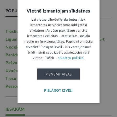
Vietnē izmantojam sīkdatnes
POPULĀRĀKĀS TĒMAS
Lai vietne pilnvērtīgi darbotos, tiek
izmantotas nepieciešamās (obligātās)
sīkdatnes. Ar Jūsu piekrišanu var tikt
Tieslietas
(6246)
Darba tiesības
(5764)
izmantotas vēl citas – statistikas, sociālo
Līgumi, dokumenti
(5364)
Īpašumtiesības
(3954)
mediju un funkcionalitātes. Papildinformācijai
atveriet "Pielāgot izvēli". Jūs varat jebkurā
Nodokļi
(3710)
Mājoklis
(3142)
brīdī mainīt savu izvēli, atgriežoties šajā
Parādu piedziņa
(2558)
Labklājība
(2254)
vietnē. Plašāk –
sīkdatņu politikā
.
Pašvaldības
(2217)
Uzturlīdzekļi
(1457)
Uzņēmējdarbība
(1355)
Ģimene
(1241)
PIEŅEMT VISAS
Tiesu sistēma
(1099)
Izglītība
(1095)
Personas dati
(1052)
PIELĀGOT IZVĒLI
IESAKĀM