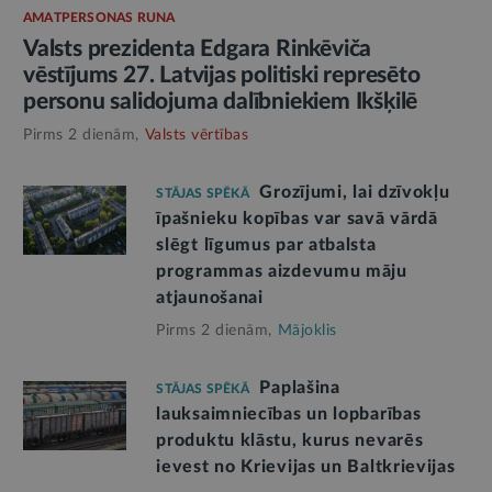
AMATPERSONAS RUNA
Valsts prezidenta Edgara Rinkēviča
vēstījums 27. Latvijas politiski represēto
personu salidojuma dalībniekiem Ikšķilē
Pirms 2 dienām,
Valsts vērtības
Grozījumi, lai dzīvokļu
STĀJAS SPĒKĀ
īpašnieku kopības var savā vārdā
slēgt līgumus par atbalsta
programmas aizdevumu māju
atjaunošanai
Pirms 2 dienām,
Mājoklis
Paplašina
STĀJAS SPĒKĀ
lauksaimniecības un lopbarības
produktu klāstu, kurus nevarēs
ievest no Krievijas un Baltkrievijas