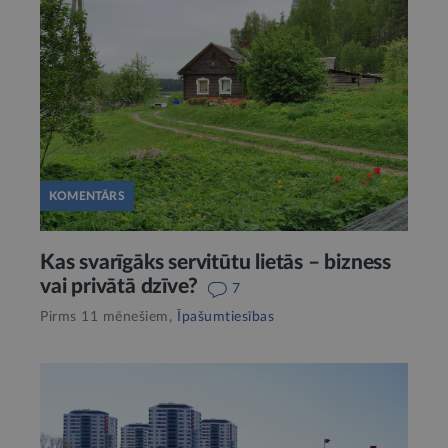
KOMENTĀRS
Kas svarīgāks servitūtu lietās – bizness
vai privātā dzīve?
7
Pirms 11 mēnešiem,
Īpašumtiesības