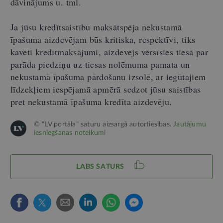
dāvinājums u. tml.
Ja jūsu kredītsaistību maksātspēja nekustamā
īpašuma aizdevējam būs kritiska, respektīvi, tiks
kavēti kredītmaksājumi, aizdevējs vērsīsies tiesā par
parāda piedziņu uz tiesas nolēmuma pamata un
nekustamā īpašuma pārdošanu izsolē, ar iegūtajiem
līdzekļiem iespējamā apmērā sedzot jūsu saistības
pret nekustamā īpašuma kredīta aizdevēju.
© "LV portāla" saturu aizsargā autortiesības.
Jautājumu
iesniegšanas noteikumi
LABS SATURS