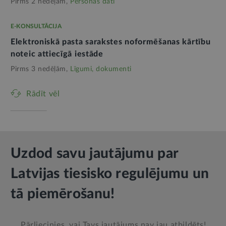
Pirms 2 nedēļām,
Personas dati
E-KONSULTĀCIJA
Elektroniskā pasta sarakstes noformēšanas kārtību
noteic attiecīgā iestāde
Pirms 3 nedēļām,
Līgumi, dokumenti
Rādīt vēl
Uzdod savu jautājumu par
Latvijas tiesisko regulējumu un
tā piemērošanu!
Pārliecinies, vai Tavs jautājums nav jau atbildēts!