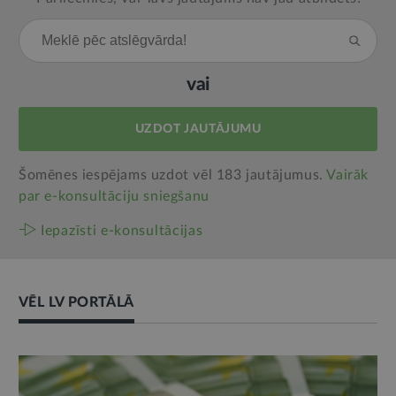
vai
UZDOT JAUTĀJUMU
Šomēnes iespējams uzdot vēl 183 jautājumus.
Vairāk
par e‑konsultāciju sniegšanu
Iepazīsti e-konsultācijas
VĒL LV PORTĀLĀ