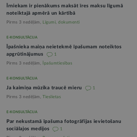
Īrniekam ir pienākums maksāt īres maksu līgumā
noteiktajā apmērā un kārtībā
Pirms 3 nedēļām,
Līgumi, dokumenti
E-KONSULTĀCIJA
Īpašnieka maiņa neietekmē īpašumam noteiktos
apgrūtinājumus
1
Pirms 3 nedēļām,
Īpašumtiesības
E-KONSULTĀCIJA
Ja kaimiņa mūzika traucē mieru
1
Pirms 3 nedēļām,
Tieslietas
E-KONSULTĀCIJA
Par nekustamā īpašuma fotogrāfijas ievietošanu
sociālajos medijos
1