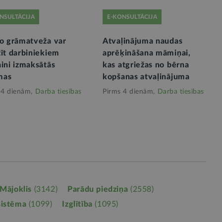
NSULTĀCIJA
E-KONSULTĀCIJA
no grāmatveža var
Atvaļinājuma naudas
īt darbiniekiem
aprēķināšana māmiņai,
ini izmaksātās
kas atgriežas no bērna
mas
kopšanas atvaļinājuma
 4 dienām,
Darba tiesības
Pirms 4 dienām,
Darba tiesības
Mājoklis
(3142)
Parādu piedziņa
(2558)
sistēma
(1099)
Izglītība
(1095)