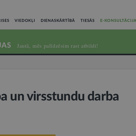
ISES
VIEDOKĻI
DIENASKĀRTĪBĀ
TIESĀS
E-KONSULTĀCIJ
JAS
Jautā, mēs palīdzēsim rast atbildi!
a un virsstundu darba