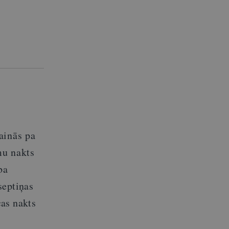
ainās pa
mu nakts
ba
septiņas
cas
nakts