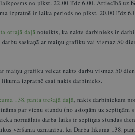
laikposms no plkst. 22.00 līdz 6.00. Attiecībā uz 
ma izpratnē ir laika periods no plkst. 20.00 līdz 6.
ta otrajā daļā
noteikts, ka nakts darbinieks ir darbi
ts darbu saskaņā ar maiņu grafiku vai vismaz 50 die
 ar maiņu grafiku veicat nakts darbu vismaz 50 die
 likuma izpratnē esat nakts darbinieks.
kuma 138. panta trešajā daļā
, nakts darbiniekam no
īsināms par vienu stundu
(no astoņām uz septiņām s
nieka normālais darba laiks ir septiņas stundas dien
aikus vēršama uzmanība, ka D
arba likuma 138. pant