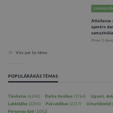
E-KONSULTĀ
Atlaišanas 
apmērs dar
samazināša
Pirms 2 dien
Viss par šo tēmu
POPULĀRĀKĀS TĒMAS
Tieslietas
(6246)
Darba tiesības
(5764)
Līgumi, do
Labklājība
(2254)
Pašvaldības
(2217)
Uzturlīdzekļi
Personas dati
(1052)