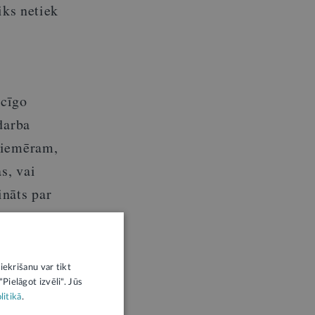
iks netiek
ecīgo
darba
piemēram,
s, vai
ināts par
bs, kuru
iekrišanu var tikt
normālais
Pielāgot izvēli". Jūs
litikā
.
 virs