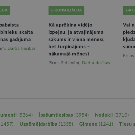
CIJA
E-KONSULTĀCIJA
E-KO
pabalsta
Kā aprēķina vidējo
Vai 
binieku skaita
izpeļņu, ja atvaļinājuma
piedz
nas gadījumā
sākums ir vienā mēnesī,
kļūda
bet turpinājums –
sum
ām,
Darba tiesības
nākamajā mēnesī
Pirms
Pirms 3 dienām,
Darba tiesības
kumenti
(5364)
Īpašumtiesības
(3954)
Nodokļi
(3710)
(1457)
Uzņēmējdarbība
(1355)
Ģimene
(1241)
Tiesu 