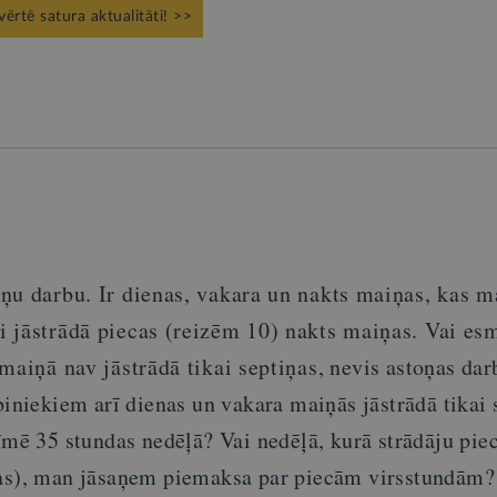
vērtē satura aktualitāti! >>
ņu darbu. Ir dienas, vakara un nakts maiņas, kas m
i jāstrādā
piecas
(reizēm 10) nakts maiņas. Vai es
s maiņā
nav
jāstrādā tikai
septiņas
, nevis astoņas
dar
biniekiem arī dienas un vakara maiņās jāstrādā tikai
īmē 35 stundas nedēļā? Vai nedēļā, kurā strādāju
pie
as
)
, man jāsaņem piemaksa par
piecām
virsstundām?