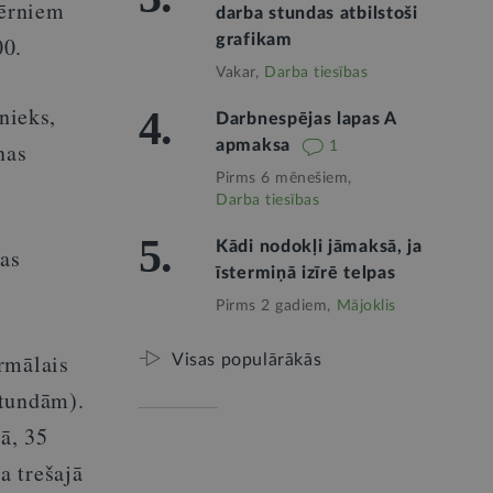
bērniem
darba stundas atbilstoši
grafikam
00.
Vakar,
Darba tiesības
nieks,
4.
Darbnespējas lapas A
apmaksa
nas
1
Pirms 6 mēnešiem,
Darba tiesības
5.
Kādi nodokļi jāmaksā, ja
nas
īstermiņā izīrē telpas
Pirms 2 gadiem,
Mājoklis
rmālais
Visas populārākās
tundām).
ā, 35
a trešajā