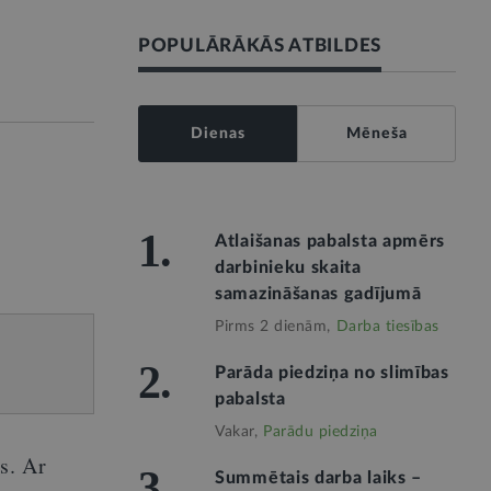
POPULĀRĀKĀS ATBILDES
Dienas
Mēneša
1.
Atlaišanas pabalsta apmērs
darbinieku skaita
samazināšanas gadījumā
Pirms 2 dienām,
Darba tiesības
2.
Parāda piedziņa no slimības
pabalsta
Vakar,
Parādu piedziņa
s. Ar
3.
Summētais darba laiks –