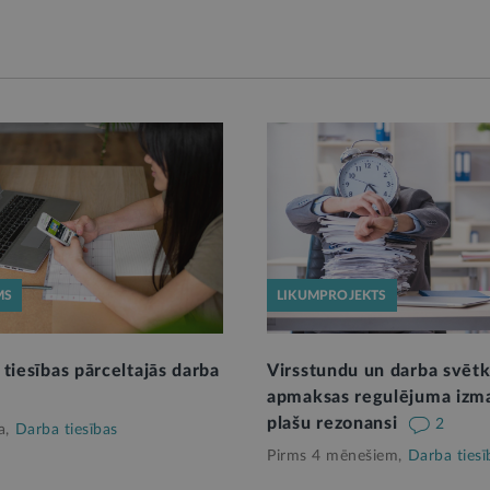
MS
LIKUMPROJEKTS
tiesības pārceltajās darba
Virsstundu un darba svēt
apmaksas regulējuma izma
plašu rezonansi
2
a,
Darba tiesības
Pirms 4 mēnešiem,
Darba tiesī