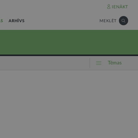
IENĀKT
AS
ARHĪVS
MEKLĒT
Tēmas