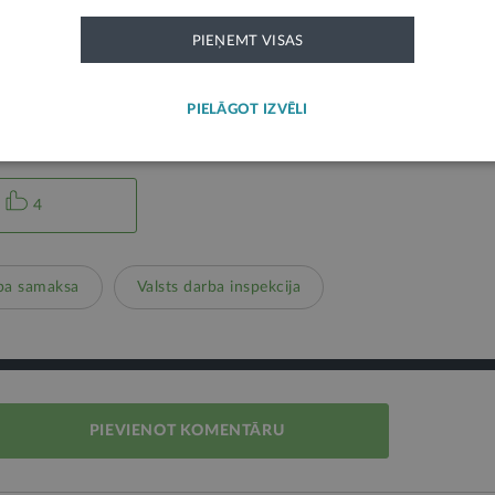
ā, 35 stundām nedēļā, uzskatāms par virsstundu d
PIEŅEMT VISAS
izsargā autortiesības.
Jautājumu iesniegšanas noteikumi
PIELĀGOT IZVĒLI
4
ba samaksa
Valsts darba inspekcija
PIEVIENOT KOMENTĀRU