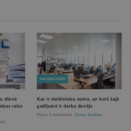
SKAIDROJUMS
ku dienā
Kas ir darbinieku noma, un kurš šajā
iņas raisa
gadījumā ir darba devējs
Pirms 5 mēnešiem,
Darba tiesības
bas