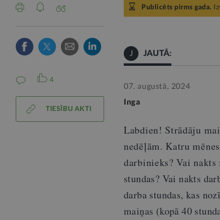
Publicēts pirms gada.
Iz
JAUTĀ:
J
4
07. augustā, 2024
Inga
TIESĪBU AKTI
Labdien! Strādāju mai
nedēļām. Katru mēnes
darbinieks? Vai nakt
stundas? Vai nakts dar
darba stundas, kas noz
maiņas
(
kopā 40 stund