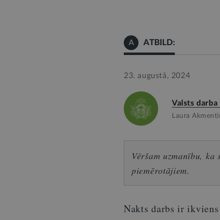
ATBILD:
A
23. augustā, 2024
Valsts darba
Laura Akmentiņ
Vēršam uzmanību, ka sn
piemērotājiem.
Nakts darbs ir ikviens