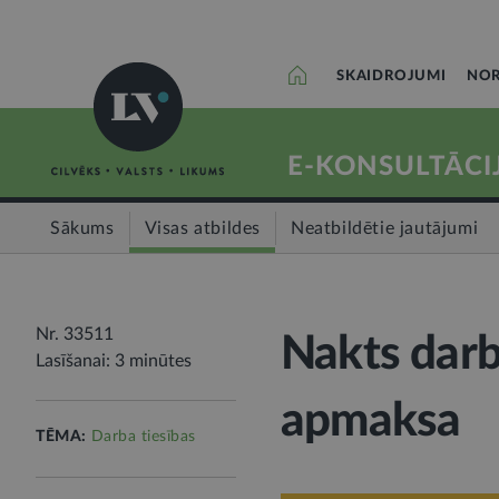
SKAIDROJUMI
NOR
E-KONSULTĀCI
Sākums
Visas atbildes
Neatbildētie jautājumi
Nr. 33511
Nakts darb
Lasīšanai: 3 minūtes
apmaksa
TĒMA:
Darba tiesības