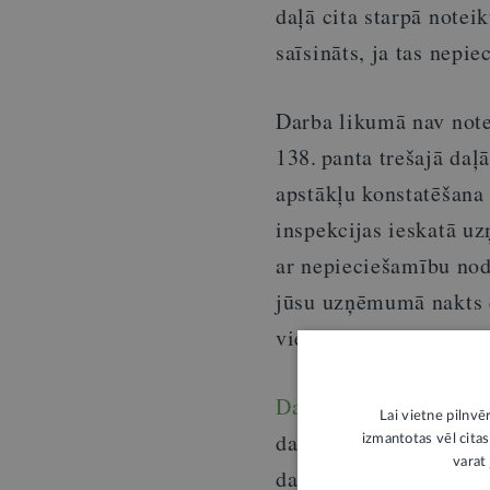
daļā cita starpā notei
saīsināts, ja tas nep
Darba likumā nav notei
138. panta trešajā da
apstākļu konstatēšana
inspekcijas ieskatā u
ar n
epieciešamību nod
jūsu uzņēmumā nakts d
vienu stundu, skaidro
Darba likuma 136. pan
Lai vietne pilnvē
darbinieks veic virs 
izmantotas vēl citas
varat 
darba laiks ir septiņa