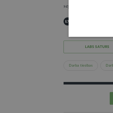
septiņām stundām dien
© "LV portāla" saturu a
LABS SATURS
Darba tiesības
Dar