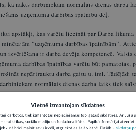
kts, ka nakts darbiniekam normālais dienas darba la
ieciešams uzņēmuma darbības īpatnību dēļ.
kti apstākļi, kas varētu liecināt par Darba likuma
ļā minētajām “uzņēmuma darbības īpatnībām”. Atti
 un izvērtēšana ir darba devēja kompetencē. Valsts 
zņēmuma darbības īpatnības varētu būt pamatotas, 
rošināt nepārtrauktu darba gaitu u. tml.
Tādējādi ta
arbiniekam normālais dienas darba laiks tiek saīs
jams, vēršoties pie darba devēja.
Vietnē izmantojam sīkdatnes
ta pirmajā daļā
noteikts, ka virsstundu darbs ir dar
rtīgi darbotos, tiek izmantotas nepieciešamās (obligātās) sīkdatnes. Ar Jūsu p
normālā darba laika.
Attiecīgi, ja nakts darbinieka 
 – statistikas, sociālo mediju un funkcionalitātes. Papildinformācijai atveriet "
jebkurā brīdī mainīt savu izvēli, atgriežoties šajā vietnē. Plašāk –
sīkdatņu po
s stundas dienā, 35 stundas nedēļā, darbs, kas veikts