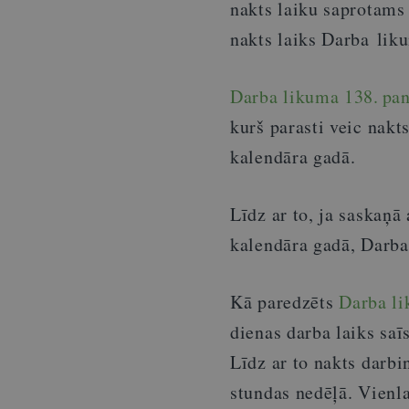
nakts laiku saprotams 
nakts laiks Darba liku
Darba likuma 138. pan
kurš parasti veic nak
kalendāra gadā.
Līdz ar to, ja saskaņā
kalendāra gadā, Darba
Kā paredzēts
Darba li
dienas darba laiks sa
Līdz ar to nakts darbi
stundas nedēļā. Vienl