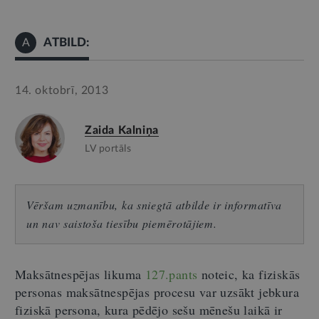
ATBILD:
A
14. oktobrī, 2013
Zaida Kalniņa
LV portāls
Vēršam uzmanību, ka sniegtā atbilde ir informatīva
un nav saistoša tiesību piemērotājiem.
Maksātnespējas likuma
127.pants
noteic, ka fiziskās
personas maksātnespējas procesu var uzsākt jebkura
fiziskā persona, kura
pēdējo sešu mēnešu laikā ir