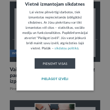
Vietnē izmantojam sīkdatnes
Lai vietne pilnvērtīgi darbotos, tiek
izmantotas nepieciešamās (obligātās)
sīkdatnes. Ar Jūsu piekrišanu var tikt
izmantotas vēl citas – statistikas, sociālo
mediju un funkcionalitātes. Papildinformācijai
atveriet "Pielāgot izvēli". Jūs varat jebkurā
brīdī mainīt savu izvēli, atgriežoties šajā
vietnē. Plašāk –
sīkdatņu politikā
.
INTERVIJA
PIEŅEMT VISAS
Vai cilvēki kļūst atbildīgāki? Atskats uz
parādu piedziņas reformu no tiesu
PIELĀGOT IZVĒLI
izpildītāja skatpunkta
14
Pirms 4 mēnešiem,
Parādu piedziņa