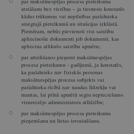
par maksātnespējas procesa pieteikuma
atstāšanu bez virzības – ja tiesnesis konstatēs
kādus trūkumus vai nepilnības parādnieka
sniegtajā pieteikumā un situācijas izklāstā.
Piemēram, nebūs pievienoti visi saistību
apliecinošie dokumenti jeb dokumenti, kas
apliecina atlikušo saistību apmēru;
par atteikšanos pieņemt maksātnespējas
procesa pieteikumu - gadījumā, ja konstatēs,
ka parādnieks nav fiziskās personas
maksātnespējas procesa subjekts vai
parādnieka rīcībā nav naudas līdzekļu vai
mantas, lai pilnā apmērā segtu nepieciešamo
vienreizējo administratora atlīdzību;
par maksātnespējas procesa pieteikuma
pieņemšanu un lietas ierosināšanu.