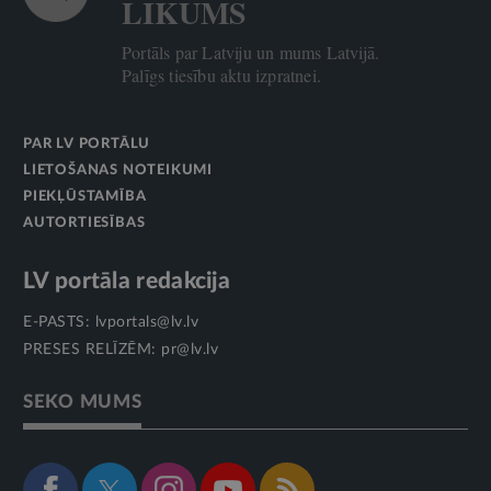
LIKUMS
Portāls par Latviju un mums Latvijā.
Palīgs tiesību aktu izpratnei.
PAR LV PORTĀLU
LIETOŠANAS NOTEIKUMI
PIEKĻŪSTAMĪBA
AUTORTIESĪBAS
LV portāla redakcija
E-PASTS:
lvportals@lv.lv
PRESES RELĪZĒM:
pr@lv.lv
SEKO MUMS