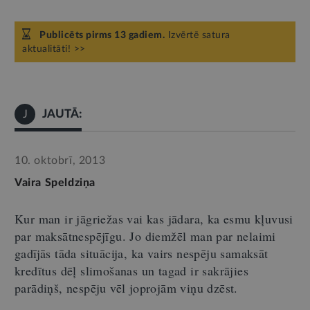
Publicēts pirms 13 gadiem.
Izvērtē satura
aktualitāti! >>
JAUTĀ:
J
10. oktobrī, 2013
Vaira Speldziņa
Kur man ir jāgriežas vai kas jādara, ka esmu kļuvusi
par maksātnespējīgu. Jo diemžēl man par nelaimi
gadījās tāda situācija, ka vairs nespēju samaksāt
kredītus dēļ slimošanas un tagad ir sakrājies
parādiņš, nespēju vēl joprojām viņu dzēst.