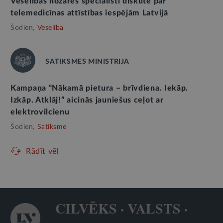
Veselības nozares speciālisti diskutē par
telemedicīnas attīstības iespējām Latvijā
Šodien,
Veselība
SATIKSMES MINISTRIJA
Kampaņa “Nākamā pietura – brīvdiena. Iekāp.
Izkāp. Atklāj!” aicinās jauniešus ceļot ar
elektrovilcienu
Šodien,
Satiksme
Rādīt vēl
CILVĒKS · VALSTS ·