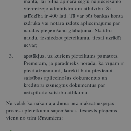
manta, lai pilnā apmērā segtu nepieciešamo
vienreizējo administratora atlīdzību. Šī
atlīdzība ir 400 lati. Tā var būt bankas konta
izdruka vai notāra izdots apliecinājums par
naudas pieņemšanu glabājumā. Skaidru
naudu, iesniedzot pieteikumu, tiesai uzrādīt
nevar;
apstākļus, uz kuriem pieteikums pamatots.
Piemēram, ja parādnieks norāda, ka viņam ir
pieci aizņēmumi, korekti būtu pievienot
saistības apliecinošus dokumentus un
kreditoru izsniegtus dokumentus par
neizpildīto saistību atlikumu.
Ne vēlāk kā nākamajā dienā pēc maksātnespējas
procesa pieteikuma saņemšanas tiesnesis pieņems
vienu no trim lēmumiem: