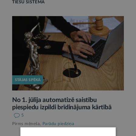
TIESU SISTĒMA
STĀJAS SPĒKĀ
No 1. jūlija automatizē saistību
piespiedu izpildi brīdinājuma kārtībā
5
Pirms mēneša,
Parādu piedziņa