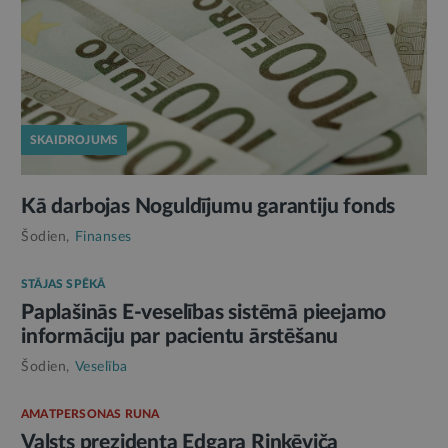
SKAIDROJUMS
Kā darbojas Noguldījumu garantiju fonds
Šodien,
Finanses
STĀJAS SPĒKĀ
Paplašinās E-veselības sistēmā pieejamo
informāciju par pacientu ārstēšanu
Šodien,
Veselība
AMATPERSONAS RUNA
Valsts prezidenta Edgara Rinkēviča