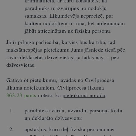
krimināllietā, ar kuru konstatēts, ka
parādnieks ir izvairījies no nodokļu
samaksas. Likumdevējs neprecizē, par
kādiem nodokļiem ir runa, bet nolēmumam
jābūt attiecinātam uz fizisku personu.
Ja ir pilnīga pārliecība, ka viss būs kārtībā, tad
maksātnespējas pieteikumu Jums jāsniedz tiesā pēc
savas deklarētās dzīvesvietas; ja tādas nav, – pēc
dzīvesvietas.
Gatavojot pieteikumu, jāvadās no Civilprocesa
likuma noteikumiem. Civilprocesa likuma
363.23 pants
noteic, ka
pieteikumā norāda
:
parādnieka vārdu, uzvārdu, personas kodu
un deklarēto dzīvesvietu;
apstākļus, kuru dēļ fiziskā persona nav