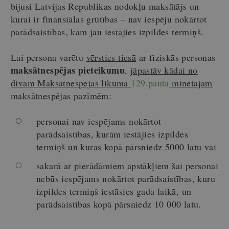
bijusi Latvijas Republikas nodokļu maksātājs un
kurai ir finansiālas grūtības – nav iespēju nokārtot
parādsaistības, kam jau iestājies izpildes termiņš.
Lai persona varētu
vērsties tiesā
ar fiziskās personas
maksātnespējas pieteikumu
,
jāpastāv kādai no
divām Maksātnespējas likuma
129.pantā
minētajām
maksātnespējas pazīmēm
:
personai nav iespējams nokārtot
parādsaistības, kurām iestājies izpildes
termiņš un kuras kopā pārsniedz 5000 latu vai
sakarā ar pierādāmiem apstākļiem šai personai
nebūs iespējams nokārtot parādsaistības, kuru
izpildes termiņš iestāsies gada laikā, un
parādsaistības kopā pārsniedz 10 000 latu.