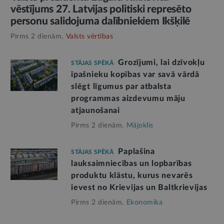
vēstījums 27. Latvijas politiski represēto
personu salidojuma dalībniekiem Ikšķilē
Pirms 2 dienām,
Valsts vērtības
Grozījumi, lai dzīvokļu
STĀJAS SPĒKĀ
īpašnieku kopības var savā vārdā
slēgt līgumus par atbalsta
programmas aizdevumu māju
atjaunošanai
Pirms 2 dienām,
Mājoklis
Paplašina
STĀJAS SPĒKĀ
lauksaimniecības un lopbarības
produktu klāstu, kurus nevarēs
ievest no Krievijas un Baltkrievijas
Pirms 2 dienām,
Ekonomika