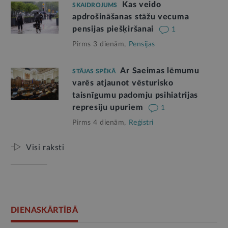
Kas veido
SKAIDROJUMS
apdrošināšanas stāžu vecuma
pensijas piešķiršanai
1
Pirms 3 dienām,
Pensijas
Ar Saeimas lēmumu
STĀJAS SPĒKĀ
varēs atjaunot vēsturisko
taisnīgumu padomju psihiatrijas
represiju upuriem
1
Pirms 4 dienām,
Reģistri
Visi raksti
DIENASKĀRTĪBĀ