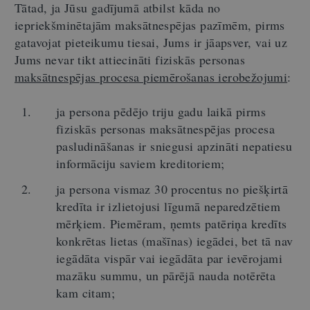
Tātad, ja Jūsu gadījumā atbilst kāda no
iepriekšminētajām maksātnespējas pazīmēm, pirms
gatavojat pieteikumu tiesai, Jums ir jāapsver, vai uz
Jums nevar tikt attiecināti fiziskās personas
maksātnespējas procesa piemērošanas ierobežojumi
:
ja persona pēdējo triju gadu laikā pirms
fiziskās personas maksātnespējas procesa
pasludināšanas ir sniegusi apzināti nepatiesu
informāciju saviem kreditoriem;
ja persona vismaz 30 procentus no piešķirtā
kredīta ir izlietojusi līgumā neparedzētiem
mērķiem. Piemēram, ņemts patēriņa kredīts
konkrētas lietas (mašīnas) iegādei, bet tā nav
iegādāta vispār vai iegādāta par ievērojami
mazāku summu, un pārējā nauda notērēta
kam citam;