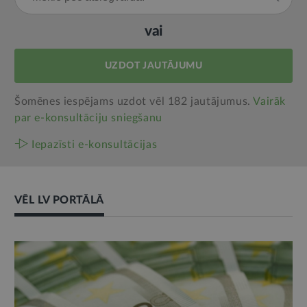
vai
UZDOT JAUTĀJUMU
Šomēnes iespējams uzdot vēl 182 jautājumus.
Vairāk
par e‑konsultāciju sniegšanu
Iepazīsti e-konsultācijas
VĒL LV PORTĀLĀ