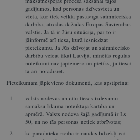
maksātnespējas procesa sākšanai tajos
gadījumos, kad personas dzīvesvieta un
vieta, kur tiek veikta pastāvīga saimnieciskā
darbība, atrodas dažādās Eiropas Savienības
valstīs. Ja tā ir Jūsu situācija, par to ir
jāinformē arī tiesa, kurā iesniedzat
pieteikumu. Ja Jūs dzīvojat un saimniecisko
darbību veicat tikai Latvijā, minētās regulas
noteikumi nav jāpiemēro un pietiks, ja tiesai
tā arī norādīsiet.
Pieteikumam jāpievieno dokumenti
, kas apstiprina:
valsts nodevas un citu tiesas izdevumu
samaksu likumā noteiktajā kārtībā un
apmērā. Valsts nodeva šajā gadījumā ir Ls
50, un no tās personas netiek atbrīvotas;
ka parādnieka rīcībā ir naudas līdzekļi vai