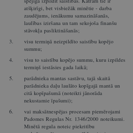
spējīga izpildīt saistības. Katram tie ir
atšķirīgi, bet visbiežāk minētie - darba
zaudējums, ienākumu samazināšanās,
laulības iziršana un tam sekojoša finanšu
stāvokļa pasliktināšanās;
visu termiņā neizpildīto saistību kopējo
summu;
visu to saistību kopējo summu, kuru izpildes
termiņš iestāsies gada laikā;
parādnieka mantas sastāvu, tajā skaitā
parādnieka daļu laulāto kopīgajā mantā un
citā kopīpašumā (noteikti jānorāda
nekustamie īpašumi);
vai maksātnespējas procesam piemērojami
Padomes Regulas Nr. 1346/2000 noteikumi.
Minētā regula noteic piekritību