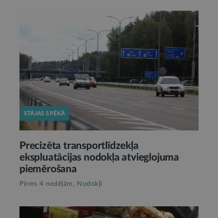
STĀJAS SPĒKĀ
Precizēta transportlīdzekļa
ekspluatācijas nodokļa atvieglojuma
piemērošana
Pirms 4 nedēļām,
Nodokļi