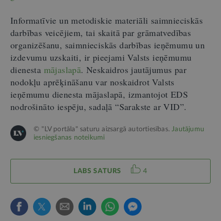
Informatīvie un metodiskie materiāli saimnieciskās
darbības veicējiem, tai skaitā par grāmatvedības
organizēšanu, saimnieciskās darbības ieņēmumu un
izdevumu uzskaiti, ir pieejami Valsts ieņēmumu
dienesta
mājaslapā
. Neskaidros jautājumus par
nodokļu aprēķināšanu var noskaidrot Valsts
ieņēmumu dienesta mājaslapā, izmantojot EDS
nodrošināto iespēju, sadaļā “Sarakste ar VID”.
© "LV portāla" saturu aizsargā autortiesības.
Jautājumu
iesniegšanas noteikumi
LABS SATURS
4