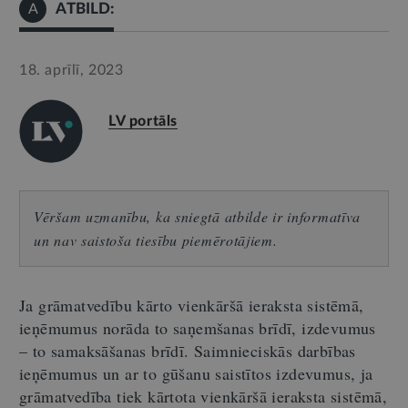
ATBILD:
A
18. aprīlī, 2023
LV portāls
Vēršam uzmanību, ka sniegtā atbilde ir informatīva
un nav saistoša tiesību piemērotājiem.
Ja grāmatvedību kārto vienkāršā ieraksta sistēmā,
i
eņēmumus norāda to saņemšanas brīdī, izdevumus
– to samaksāšanas brīdī
. Saimnieciskās darbības
ieņēmumus un ar to gūšanu saistītos izdevumus, ja
grāmatvedība tiek kārtota vienkāršā ieraksta sistēmā,