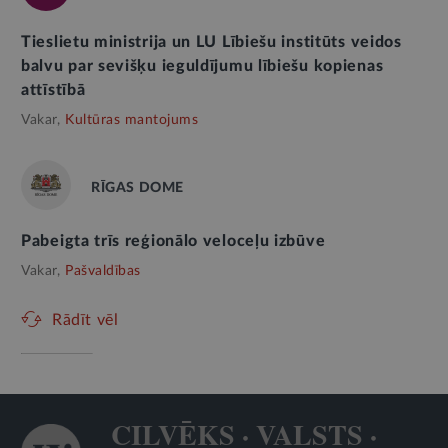
Tieslietu ministrija un LU Lībiešu institūts veidos
balvu par sevišķu ieguldījumu lībiešu kopienas
attīstībā
Vakar,
Kultūras mantojums
RĪGAS DOME
Pabeigta trīs reģionālo veloceļu izbūve
Vakar,
Pašvaldības
Rādīt vēl
CILVĒKS · VALSTS ·