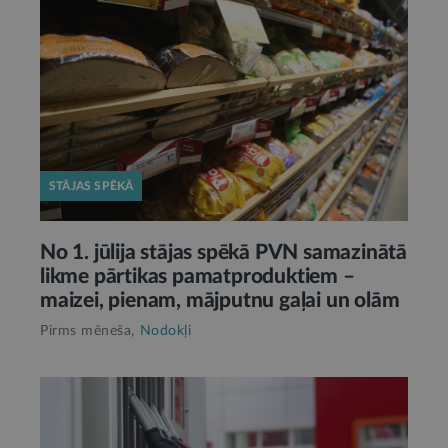
STĀJAS SPĒKĀ
No 1. jūlija stājas spēkā PVN samazinātā
likme pārtikas pamatproduktiem –
maizei, pienam, mājputnu gaļai un olām
Pirms mēneša,
Nodokļi