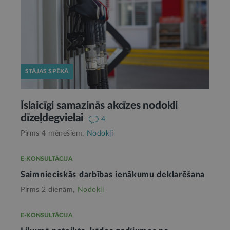
STĀJAS SPĒKĀ
Īslaicīgi samazinās akcīzes nodokli
dīzeļdegvielai
4
Pirms 4 mēnešiem,
Nodokļi
E-KONSULTĀCIJA
Saimnieciskās darbības ienākumu deklarēšana
Pirms 2 dienām,
Nodokļi
E-KONSULTĀCIJA