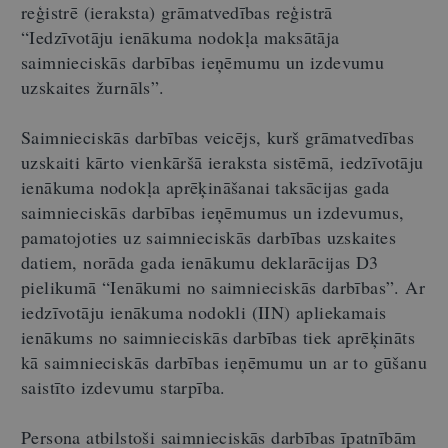
reģistrē (ieraksta) grāmatvedības reģistrā
“Iedzīvotāju ienākuma nodokļa maksātāja
saimnieciskās darbības ieņēmumu un izdevumu
uzskaites žurnāls”.
Saimnieciskās darbības veicējs, kurš grāmatvedības
uzskaiti kārto vienkāršā ieraksta sistēmā, iedzīvotāju
ienākuma nodokļa aprēķināšanai taksācijas gada
saimnieciskās darbības ieņēmumus un izdevumus,
pamatojoties uz saimnieciskās darbības uzskaites
datiem, norāda gada ienākumu deklarācijas D3
pielikumā “Ienākumi no saimnieciskās darbības”.
A
r
iedzīvotāju ienākuma nodokli (IIN) apliekamais
ienākums no saimnieciskās darbības tiek aprēķināts
kā saimnieciskās darbības ieņēmumu un ar to gūšanu
saistīto izdevumu starpība.
Persona atbilstoši saimnieciskās darbības īpatnībām