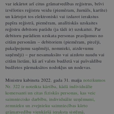
var iekārtot arī citus grāmatvedības reģistrus, brīvi
izvēloties reģistru veidu (piemēram, žurnāls, kartīte)
un kārtojot tos elektroniski vai izdarot ierakstus
papīra reģistrā, piemēram, analītiskās uzskaites
reģistru debitoru parādu (ja tādi ir) uzskaitei. Par
debitoru parādiem uzskata personas prasījumus no
citām personām – debitoriem (piemēram, pircēji,
pakalpojumu saņēmēji, nomnieki, aizdevumu
saņēmēji) – par nesamaksāto vai aizdoto naudu vai
citām lietām, kā arī valsts budžetā vai pašvaldību
budžetos pārmaksātos nodokļus un nodevas.
Ministru kabineta 2022. gada 31. maija
noteikumos
Nr. 322 ir noteikta kārtība, kādā individuālie
komersanti un citas fiziskās personas, kas veic
saimniecisko darbību, individuālie uzņēmumi,
zemnieku un zvejnieku saimniecības kārto
grāmatvedību vienkāršā ieraksta sistēmā
.