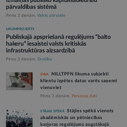
Izmaiņas publisko kapitālsabiedrību
pārvaldības sistēmā
Pirms 2 dienām,
Valsts pārvalde
LIKUMPROJEKTS
Publiskajā apspriešanā regulējums “balto
hakeru” iesaistei valsts kritiskās
infrastruktūras aizsardzībā
Pirms 3 dienām,
Drošība
NILLTPFN likuma subjekti
ZIŅA
klientu izpētes datus varēs saņemt
vienuviet
Pirms 3 dienām,
Personas dati
Stājies spēkā vienots
STĀJAS SPĒKĀ
akadēmiskās un pētniecības
karjeras regulējums augstākajā