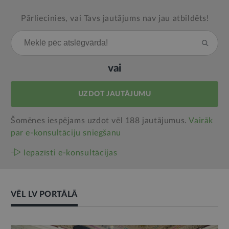
Pārliecinies, vai Tavs jautājums nav jau atbildēts!
vai
UZDOT JAUTĀJUMU
Šomēnes iespējams uzdot vēl 188 jautājumus.
Vairāk
par e‑konsultāciju sniegšanu
Iepazīsti e-konsultācijas
VĒL LV PORTĀLĀ