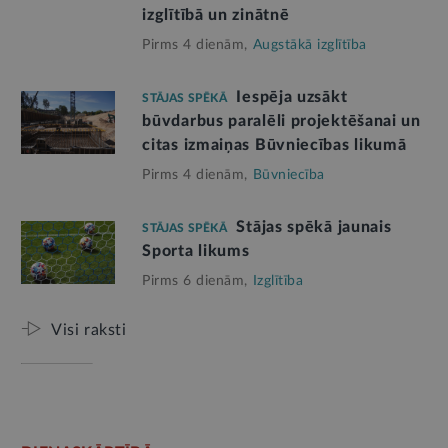
izglītībā un zinātnē
Pirms 4 dienām,
Augstākā izglītība
Iespēja uzsākt
STĀJAS SPĒKĀ
būvdarbus paralēli projektēšanai un
citas izmaiņas Būvniecības likumā
Pirms 4 dienām,
Būvniecība
Stājas spēkā jaunais
STĀJAS SPĒKĀ
Sporta likums
Pirms 6 dienām,
Izglītība
Visi raksti