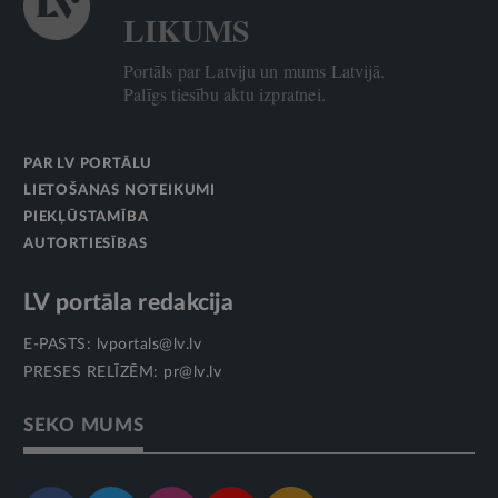
LIKUMS
Portāls par Latviju un mums Latvijā.
Palīgs tiesību aktu izpratnei.
PAR LV PORTĀLU
LIETOŠANAS NOTEIKUMI
PIEKĻŪSTAMĪBA
AUTORTIESĪBAS
LV portāla redakcija
E-PASTS:
lvportals@lv.lv
PRESES RELĪZĒM:
pr@lv.lv
SEKO MUMS