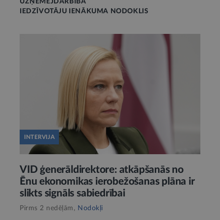
UZŅĒMĒJDARBĪBA
IEDZĪVOTĀJU IENĀKUMA NODOKLIS
INTERVIJA
VID ģenerāldirektore: atkāpšanās no
Ēnu ekonomikas ierobežošanas plāna ir
slikts signāls sabiedrībai
Pirms 2 nedēļām,
Nodokļi