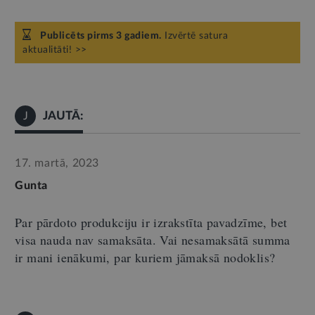
Publicēts pirms 3 gadiem.
Izvērtē satura
aktualitāti! >>
JAUTĀ:
J
17. martā, 2023
Gunta
Par pārdoto produkciju ir izrakstīta pavadzīme, bet
visa nauda nav samaksāta. Vai nesamaksātā summa
ir mani ienākumi, par kuriem jāmaksā nodoklis?