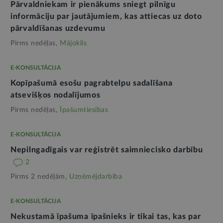
Pārvaldniekam ir pienākums sniegt pilnīgu
informāciju par jautājumiem, kas attiecas uz doto
pārvaldīšanas uzdevumu
Pirms nedēļas,
Mājoklis
E-KONSULTĀCIJA
Kopīpašumā esošu pagrabtelpu sadalīšana
atsevišķos nodalījumos
Pirms nedēļas,
Īpašumtiesības
E-KONSULTĀCIJA
Nepilngadīgais var reģistrēt saimniecisko darbību
2
Pirms 2 nedēļām,
Uzņēmējdarbība
E-KONSULTĀCIJA
Nekustamā īpašuma īpašnieks ir tikai tas, kas par