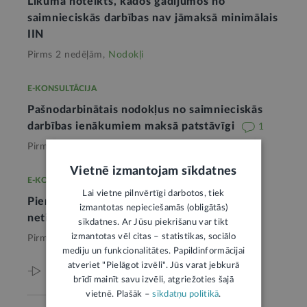
Likumā noteikts, kādos gadījumos no
saimnieciskās darbības nav jāmaksā minimālais
IIN
Pirms 2 nedēļām,
Nodokļi
E-KONSULTĀCIJA
Pašnodarbinātais nodokļus no saimnieciskās
darbības ienākumiem maksā patstāvīgi
1
Pirms 2 mēnešiem,
Nodokļi
Vietnē izmantojam sīkdatnes
E-KONSULTĀCIJA
Lai vietne pilnvērtīgi darbotos, tiek
Pienākums veikt sociālās iemaksas, ja SIA
izmantotas nepieciešamās (obligātās)
netiek nodarbināts neviens darbinieks
sīkdatnes. Ar Jūsu piekrišanu var tikt
izmantotas vēl citas – statistikas, sociālo
Pirms 4 mēnešiem,
Nodokļi
mediju un funkcionalitātes. Papildinformācijai
atveriet "Pielāgot izvēli". Jūs varat jebkurā
Viss par šo tēmu
brīdī mainīt savu izvēli, atgriežoties šajā
vietnē. Plašāk –
sīkdatņu politikā
.