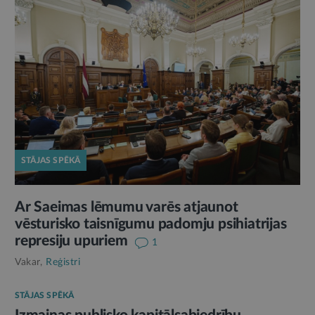
STĀJAS SPĒKĀ
Ar Saeimas lēmumu varēs atjaunot
vēsturisko taisnīgumu padomju psihiatrijas
represiju upuriem
1
Vakar,
Reģistri
STĀJAS SPĒKĀ