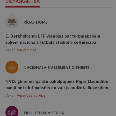
DIENASKĀRTĪBĀ
RĪGAS DOME
E. Bergholcs un LFF vienojas par turpmākajiem
soļiem nacionālā futbola stadiona celtniecībā
Vakar,
Pašvaldības
NACIONĀLAIS VESELĪBAS DIENESTS
NVD: ģimenes palātu pakalpojums Rīgas Dzemdību
namā netiek finansēts no valsts budžeta līdzekļiem
Vakar,
Veselības aprūpe
TIESLIETU MINISTRIJA