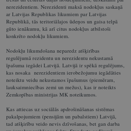
nerezidentiem. Nerezidenti maksā nodokļus saskaņā
ar Latvijas Republikas likumiem par Latvijas
Republikā, tās teritoriālajos ūdeņos un gaisa telpā
gūto ienākumu, kā arī citus nodokļus atbilstoši
konkrēto nodokļu likumiem.
Nodokļu likumdošana neparedz atšķirības
regulējumā rezidentu un nerezidentu nekustamā
īpašuma iegādei Latvijā. Latvijā ir spēkā regulējums,
kas nosaka nerezidentiem ierobežojumu iegādāties
noteiktu veidu nekustamos īpašumus (piemēram,
lauksaimniecības zemi un mežus), kas ir noteikts
Zemkopības ministrijas MK noteikumos.
Kas attiecas uz sociālās apdrošināšanas sistēmas
pakalpojumiem (pensijām un pabalstiem) Latvijā,
tad atšķirību veido nevis dzīvošanas, bet gan darba