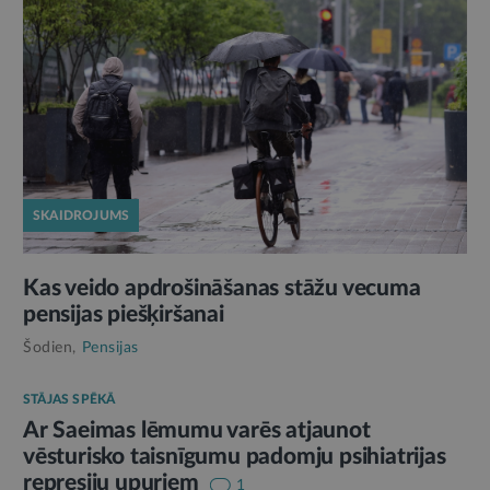
SKAIDROJUMS
Kas veido apdrošināšanas stāžu vecuma
pensijas piešķiršanai
Šodien,
Pensijas
STĀJAS SPĒKĀ
Ar Saeimas lēmumu varēs atjaunot
vēsturisko taisnīgumu padomju psihiatrijas
represiju upuriem
1