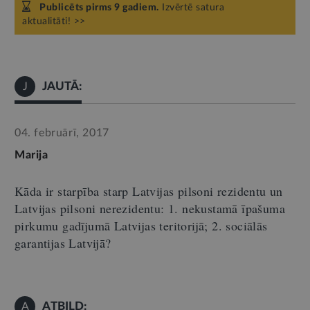
Publicēts pirms 9 gadiem.
Izvērtē satura
aktualitāti! >>
JAUTĀ:
J
04. februārī, 2017
Marija
Kāda ir starpība starp Latvijas pilsoni rezidentu un
Latvijas pilsoni nerezidentu: 1. nekustamā īpašuma
pirkumu gadījumā Latvijas teritorijā; 2. sociālās
garantijas Latvijā?
ATBILD:
A