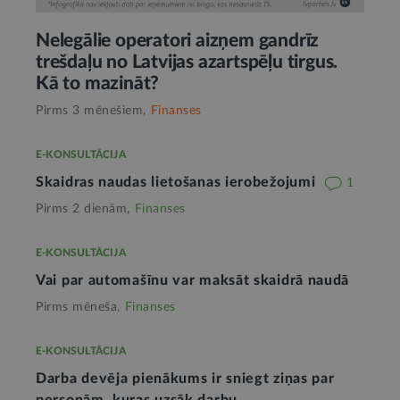
Nelegālie operatori aizņem gandrīz
trešdaļu no Latvijas azartspēļu tirgus.
Kā to mazināt?
Pirms 3 mēnešiem,
Finanses
E-KONSULTĀCIJA
Skaidras naudas lietošanas ierobežojumi
1
Pirms 2 dienām,
Finanses
E-KONSULTĀCIJA
Vai par automašīnu var maksāt skaidrā naudā
Pirms mēneša,
Finanses
E-KONSULTĀCIJA
Darba devēja pienākums ir sniegt ziņas par
personām, kuras uzsāk darbu