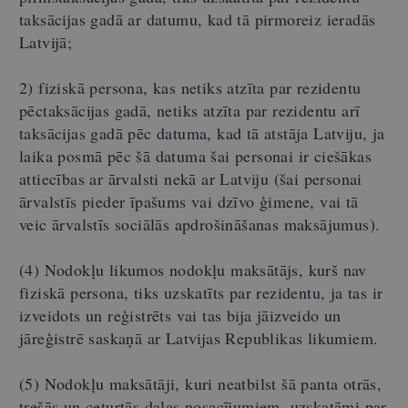
taksācijas gadā ar datumu, kad tā pirmoreiz ieradās
Latvijā;
2) fiziskā persona, kas netiks atzīta par rezidentu
pēctaksācijas gadā, netiks atzīta par rezidentu arī
taksācijas gadā pēc datuma, kad tā atstāja Latviju, ja
laika posmā pēc šā datuma šai personai ir ciešākas
attiecības ar ārvalsti nekā ar Latviju (šai personai
ārvalstīs pieder īpašums vai dzīvo ģimene, vai tā
veic ārvalstīs sociālās apdrošināšanas maksājumus).
(4) Nodokļu likumos nodokļu maksātājs, kurš nav
fiziskā persona, tiks uzskatīts par rezidentu, ja tas ir
izveidots un reģistrēts vai tas bija jāizveido un
jāreģistrē saskaņā ar Latvijas Republikas likumiem.
(5) Nodokļu maksātāji, kuri neatbilst šā panta otrās,
trešās un ceturtās daļas nosacījumiem, uzskatāmi par