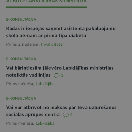
ATBILD: LABKLĀJĪBAS MINISTRIJA
E-KONSULTĀCIJA
Kādas ir iespējas saņemt asistenta pakalpojumu
skolā bērnam ar pirmā tipa diabētu
Pirms 2 nedēļām,
Invaliditāte
E-KONSULTĀCIJA
Vai bāriņtiesām jāievēro Labklājības ministrijas
noteiktās vadlīnijas
1
Pirms mēneša,
Labklājība
E-KONSULTĀCIJA
Vai var atbrīvot no maksas par tēva uzturēšanos
sociālās aprūpes centrā
4
Pirms mēneša,
Labklājība