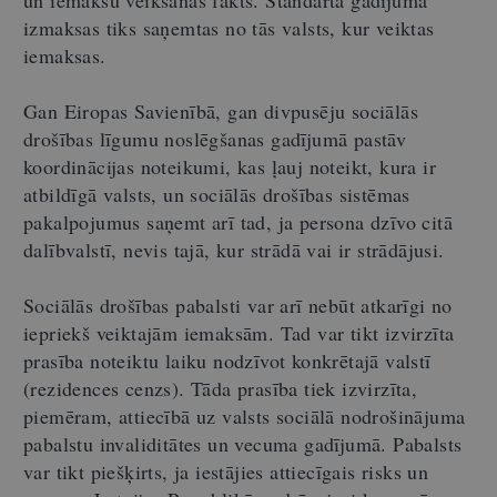
un iemaksu veikšanas fakts. Standarta gadījumā
izmaksas tiks saņemtas no tās valsts, kur veiktas
iemaksas.
Gan Eiropas Savienībā, gan divpusēju sociālās
drošības līgumu noslēgšanas gadījumā pastāv
koordinācijas noteikumi, kas ļauj noteikt, kura ir
atbildīgā valsts, un sociālās drošības sistēmas
pakalpojumus saņemt arī tad, ja persona dzīvo citā
dalībvalstī, nevis tajā, kur strādā vai ir strādājusi.
Sociālās drošības pabalsti var arī nebūt atkarīgi no
iepriekš veiktajām iemaksām. Tad var tikt izvirzīta
prasība noteiktu laiku nodzīvot konkrētajā valstī
(rezidences cenzs). Tāda prasība tiek izvirzīta,
piemēram, attiecībā uz valsts sociālā nodrošinājuma
pabalstu invaliditātes un vecuma gadījumā. Pabalsts
var tikt piešķirts, ja iestājies attiecīgais risks un