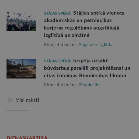
Stājies spēkā vienots
STĀJAS SPĒKĀ
akadēmiskās un pētniecības
karjeras regulējums augstākajā
izglītībā un zinātnē
Pirms 4 dienām,
Augstākā izglītība
Iespēja uzsākt
STĀJAS SPĒKĀ
būvdarbus paralēli projektēšanai un
citas izmaiņas Būvniecības likumā
Pirms 4 dienām,
Būvniecība
Visi raksti
DIENASKĀRTĪBĀ