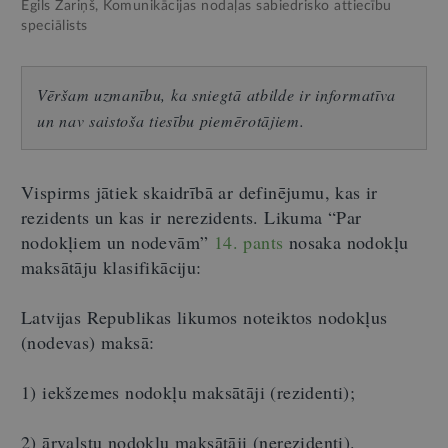
Egils Zariņš, Komunikācijas nodaļas sabiedrisko attiecību
speciālists
Vēršam uzmanību, ka sniegtā atbilde ir informatīva
un nav saistoša tiesību piemērotājiem.
Vispirms jātiek skaidrībā ar definējumu, kas ir
rezidents un kas ir nerezidents. Likuma “Par
nodokļiem un nodevām”
14. pants
nosaka nodokļu
maksātāju klasifikāciju:
Latvijas Republikas likumos noteiktos nodokļus
(nodevas) maksā:
1) iekšzemes nodokļu maksātāji (rezidenti);
2) ārvalstu nodokļu maksātāji (nerezidenti).