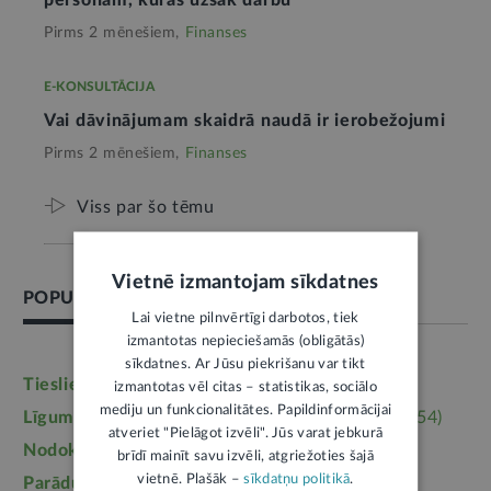
Pirms 2 mēnešiem,
Finanses
E-KONSULTĀCIJA
Vai dāvinājumam skaidrā naudā ir ierobežojumi
Pirms 2 mēnešiem,
Finanses
Viss par šo tēmu
Vietnē izmantojam sīkdatnes
POPULĀRĀKĀS TĒMAS
Lai vietne pilnvērtīgi darbotos, tiek
izmantotas nepieciešamās (obligātās)
sīkdatnes. Ar Jūsu piekrišanu var tikt
Tieslietas
(6246)
Darba tiesības
(5764)
izmantotas vēl citas – statistikas, sociālo
mediju un funkcionalitātes. Papildinformācijai
Līgumi, dokumenti
(5364)
Īpašumtiesības
(3954)
atveriet "Pielāgot izvēli". Jūs varat jebkurā
Nodokļi
(3710)
Mājoklis
(3142)
brīdī mainīt savu izvēli, atgriežoties šajā
vietnē. Plašāk –
sīkdatņu politikā
.
Parādu piedziņa
(2558)
Labklājība
(2254)