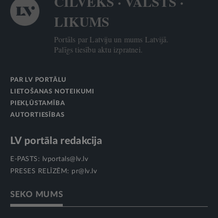
CILVĒKS · VALSTS ·
LIKUMS
Portāls par Latviju un mums Latvijā.
Palīgs tiesību aktu izpratnei.
PAR LV PORTĀLU
LIETOŠANAS NOTEIKUMI
PIEKĻŪSTAMĪBA
AUTORTIESĪBAS
LV portāla redakcija
E-PASTS:
lvportals@lv.lv
PRESES RELĪZĒM:
pr@lv.lv
SEKO MUMS