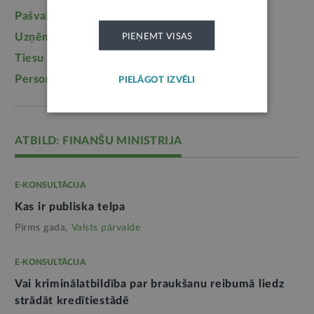
Pašvaldības
(2217)
Uzturlīdzekļi
(1457)
Uzņēmējdarbība
(1355)
Ģimene
(1241)
PIEŅEMT VISAS
Tiesu sistēma
(1099)
Izglītība
(1095)
Personas dati
(1052)
PIELĀGOT IZVĒLI
ATBILD: FINANŠU MINISTRIJA
E-KONSULTĀCIJA
Kas ir publiska telpa
Pirms gada,
Valsts pārvalde
E-KONSULTĀCIJA
Vai kriminālatbildība par braukšanu reibumā liedz
strādāt kredītiestādē