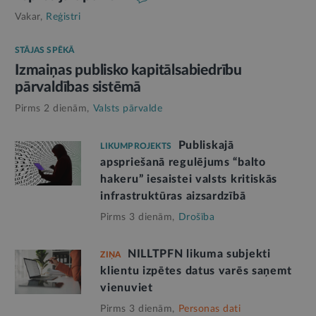
Vakar,
Reģistri
STĀJAS SPĒKĀ
Izmaiņas publisko kapitālsabiedrību
pārvaldības sistēmā
Pirms 2 dienām,
Valsts pārvalde
Publiskajā
LIKUMPROJEKTS
apspriešanā regulējums “balto
hakeru” iesaistei valsts kritiskās
infrastruktūras aizsardzībā
Pirms 3 dienām,
Drošība
NILLTPFN likuma subjekti
ZIŅA
klientu izpētes datus varēs saņemt
vienuviet
Pirms 3 dienām,
Personas dati