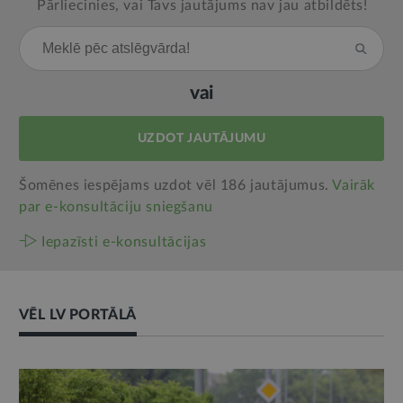
Pārliecinies, vai Tavs jautājums nav jau atbildēts!
vai
UZDOT JAUTĀJUMU
Šomēnes iespējams uzdot vēl 186 jautājumus.
Vairāk
par e‑konsultāciju sniegšanu
Iepazīsti e-konsultācijas
VĒL LV PORTĀLĀ