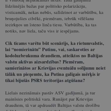
līdzšinējās bažas par politisko polarizāciju,
visticamāk, nekas nebūs, salīdzinot ar varbūtību, ka
bruņojušies cilvēki, piemēram, iebrūk vēlēšanu
iecirkņos un īsteno linča tiesu. Varbūtība, ka tas
notiks, nav liela, taču viss ir iespējams.
Cik ticams varētu būt scenārijs, ka rietumvalstis,
lai “nomierinātu” Putinu, vai, saskaroties ar
kodoluzbrukuma draudiem, atteiktos no Baltijas
valstu aktīvas aizsardzības? Piemēram,
samierinātos ar Krievijas eventuālu solījumu neiet
tālāk un pieņemtu, ka Putina galīgais mērķis ir
tikai bijušās PSRS teritorijas atgūšana?
Lielais nezināmais pastāv ASV gadījumā, ja tur
mainīsies politiskā vara. Runājot par Krievijas
draudiem, tā var apdraudēt Baltijas valstu drošību