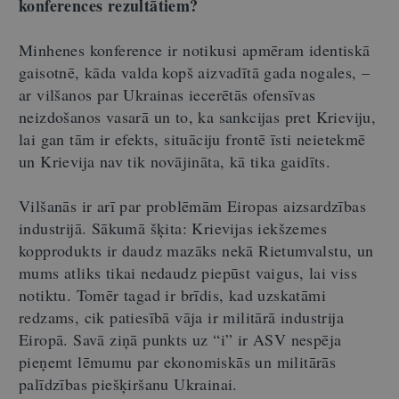
konferences rezultātiem?
Minhenes konference ir notikusi apmēram identiskā
gaisotnē, kāda valda kopš aizvadītā gada nogales, –
ar vilšanos par Ukrainas iecerētās ofensīvas
neizdošanos vasarā un to, ka sankcijas pret Krieviju,
lai gan tām ir efekts, situāciju frontē īsti neietekmē
un Krievija nav tik novājināta, kā tika gaidīts.
Vilšanās ir arī par problēmām Eiropas aizsardzības
industrijā. Sākumā šķita: Krievijas iekšzemes
kopprodukts ir daudz mazāks nekā Rietumvalstu, un
mums atliks tikai nedaudz piepūst vaigus, lai viss
notiktu. Tomēr tagad ir brīdis, kad uzskatāmi
redzams, cik patiesībā vāja ir militārā industrija
Eiropā. Savā ziņā punkts uz “i” ir ASV nespēja
pieņemt lēmumu par ekonomiskās un militārās
palīdzības piešķiršanu Ukrainai.