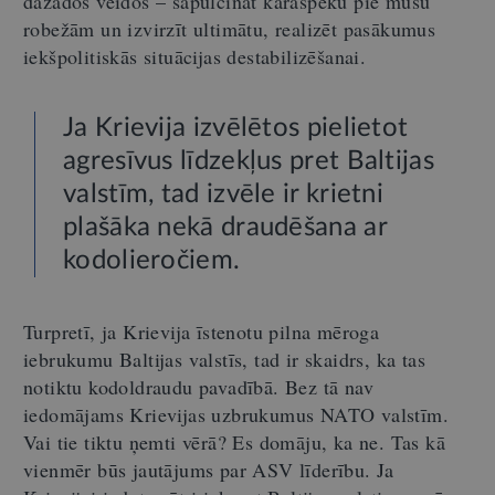
dažādos veidos – sapulcināt karaspēku pie mūsu
robežām un izvirzīt ultimātu, realizēt pasākumus
iekšpolitiskās situācijas destabilizēšanai.
Ja Krievija izvēlētos pielietot
agresīvus līdzekļus pret Baltijas
valstīm, tad izvēle ir krietni
plašāka nekā draudēšana ar
kodolieročiem.
Turpretī, ja Krievija īstenotu pilna mēroga
iebrukumu Baltijas valstīs, tad ir skaidrs, ka tas
notiktu kodoldraudu pavadībā. Bez tā nav
iedomājams Krievijas uzbrukumus NATO valstīm.
Vai tie tiktu ņemti vērā? Es domāju, ka ne. Tas kā
vienmēr būs jautājums par ASV līderību. Ja