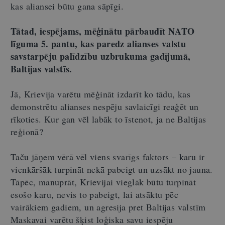
kas aliansei būtu gana sāpīgi.
Tātad, iespējams, mēģinātu pārbaudīt NATO
līguma 5. pantu, kas paredz alianses valstu
savstarpēju palīdzību uzbrukuma gadījumā,
Baltijas valstīs.
Jā, Krievija varētu mēģināt izdarīt ko tādu, kas
demonstrētu alianses nespēju savlaicīgi reaģēt un
rīkoties. Kur gan vēl labāk to īstenot, ja ne Baltijas
reģionā?
Taču jāņem vērā vēl viens svarīgs faktors – karu ir
vienkāršāk turpināt nekā pabeigt un uzsākt no jauna.
Tāpēc, manuprāt, Krievijai vieglāk būtu turpināt
esošo karu, nevis to pabeigt, lai atsāktu pēc
vairākiem gadiem, un agresija pret Baltijas valstīm
Maskavai varētu šķist loģiska savu iespēju