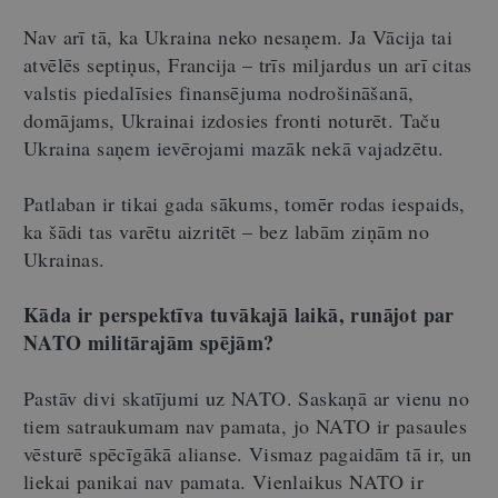
Nav arī tā, ka Ukraina neko nesaņem. Ja Vācija tai
atvēlēs septiņus, Francija – trīs miljardus un arī citas
valstis piedalīsies finansējuma nodrošināšanā,
domājams, Ukrainai izdosies fronti noturēt. Taču
Ukraina saņem ievērojami mazāk nekā vajadzētu.
Patlaban ir tikai gada sākums, tomēr rodas iespaids,
ka šādi tas varētu aizritēt – bez labām ziņām no
Ukrainas.
Kāda ir perspektīva tuvākajā laikā, runājot par
NATO militārajām spējām?
Pastāv divi skatījumi uz NATO. Saskaņā ar vienu no
tiem satraukumam nav pamata, jo NATO ir pasaules
vēsturē spēcīgākā alianse. Vismaz pagaidām tā ir, un
liekai panikai nav pamata. Vienlaikus NATO ir