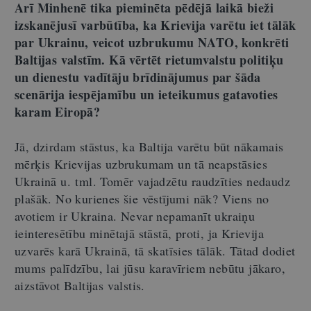
Arī Minhenē tika pieminēta pēdējā laikā bieži
izskanējusī varbūtība, ka Krievija varētu iet tālāk
par Ukrainu, veicot uzbrukumu NATO, konkrēti
Baltijas valstīm. Kā vērtēt rietumvalstu politiķu
un dienestu vadītāju brīdinājumus par šāda
scenārija iespējamību un ieteikumus gatavoties
karam Eiropā?
Jā, dzirdam stāstus, ka Baltija varētu būt nākamais
mērķis Krievijas uzbrukumam un tā neapstāsies
Ukrainā u. tml. Tomēr vajadzētu raudzīties nedaudz
plašāk. No kurienes šie vēstījumi nāk? Viens no
avotiem ir Ukraina. Nevar nepamanīt ukraiņu
ieinteresētību minētajā stāstā, proti, ja Krievija
uzvarēs karā Ukrainā, tā skatīsies tālāk. Tātad dodiet
mums palīdzību, lai jūsu karavīriem nebūtu jākaro,
aizstāvot Baltijas valstis.