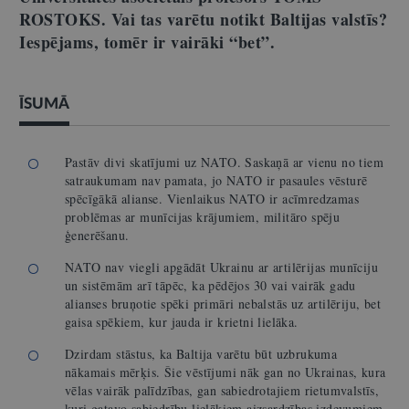
ROSTOKS. Vai tas varētu notikt Baltijas valstīs?
Iespējams, tomēr ir vairāki “bet”.
ĪSUMĀ
Pastāv divi skatījumi uz NATO. Saskaņā ar vienu no tiem
satraukumam nav pamata, jo NATO ir pasaules vēsturē
spēcīgākā alianse. Vienlaikus NATO ir acīmredzamas
problēmas ar munīcijas krājumiem, militāro spēju
ģenerēšanu.
NATO nav viegli apgādāt Ukrainu ar artilērijas munīciju
un sistēmām arī tāpēc, ka pēdējos 30 vai vairāk gadu
alianses bruņotie spēki primāri nebalstās uz artilēriju, bet
gaisa spēkiem, kur jauda ir krietni lielāka.
Dzirdam stāstus, ka Baltija varētu būt uzbrukuma
nākamais mērķis. Šie vēstījumi nāk gan no Ukrainas, kura
vēlas vairāk palīdzības, gan sabiedrotajiem rietumvalstīs,
kuri gatavo sabiedrību lielākiem aizsardzības izdevumiem,