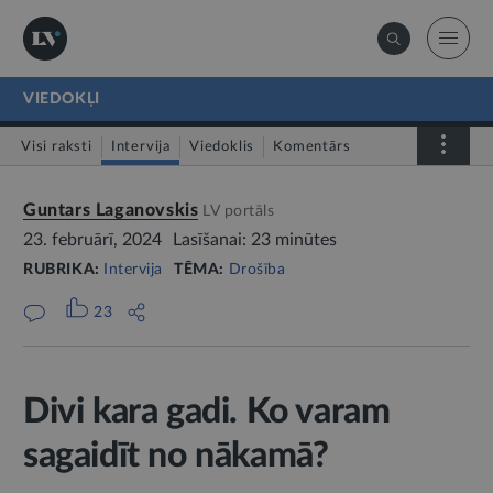
VIEDOKĻI
Visi raksti
Intervija
Viedoklis
Komentārs
LV portāls jautā
Guntars Laganovskis
LV portāls
23. februārī, 2024
Lasīšanai: 23 minūtes
RUBRIKA:
Intervija
TĒMA:
Drošība
23
Divi kara gadi. Ko varam
sagaidīt no nākamā?