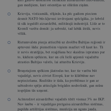
gan medijiem, kuri orientējas uz sliktām ziņām.
Krievija, visticamāk, rēķinās, ka pēc gadiem pieciem
desmit NATO būs kļuvusi ievērojami spēcīgāka, jo šobrīd
tā sāk ieguldīt aizsardzībā, militārajā industrijā. Līdz ar to
Kremlī varētu domāt: ja uzbrukt, tad labāk ātrāk, nevis
vēlāk.
Rietumvalstu pieeja attiecībā uz drošību Baltijas reģionā ir
aptuveni šāda: piemetīsim viņiem mazliet vēl kaut ko. Tā
ir nevis stratēģija, bet reaģēšana bez skaidras izpratnes par
to, kādiem spēkiem, kur un cik lielā apjomā vajadzētu
atrasties Baltijas valstīs, lai atturētu Krieviju.
Bruņotajiem spēkiem jāatrodas tur, kur tie varētu būt
vajadzīgi, nevis citviet Eiropā, kur to klātbūtne nav
nepieciešama. Realitāte ir tāda, ka problēmas ir gan ar
sabiedroto spēju attiecīgās brigādes nodrošināt, gan mūsu
iespējām tās uzņemt.
Acīmredzot aizsardzībai vajadzēs tērēt vismaz 3% no IKP.
Nav šaubu – ir vajadzīgas pretgaisa aizsardzības sistēmas,
papildu artilērijas sistēmas, munīcija un uguns jauda.