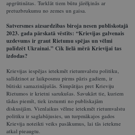
apgrūtinātas. Turklāt tiem būtu jārēķinās ar
pretuzbrukumu no zemes un gaisa.
Satversmes aizsardzības biroja nesen publiskotajā
2023. gada pārskatā vēstīts: “Krievijas galvenais
uzdevums ir graut Rietumu spējas un vēlmi
palīdzēt Ukrainai.” Cik lielā mērā Krievijai tas
izdodas?
Krievijas iespējas ietekmēt rietumvalstu politiku,
salīdzinot ar laikposmu pirms pāris gadiem, ir
būtiski samazinājušās. Simpātijas pret Krieviju
Rietumos ir krietni sarukušas. Savukārt tie, kuriem
tādas piemīt, tiek izstumti no publiskajām
diskusijām. Vienlaikus vēlme ietekmēt rietumvalstu
politiku ir saglabājusies, un turpmākajos gados
Krievija noteikti veiks pasākumus, lai tās ietekme
atkal pieaugtu.