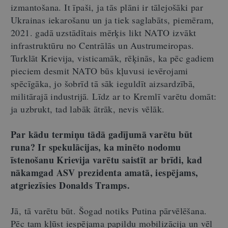
izmantošana. It īpaši, ja tās plāni ir tālejošāki par
Ukrainas iekarošanu un ja tiek saglabāts, piemēram,
2021. gadā uzstādītais mērķis likt NATO izvākt
infrastruktūru no Centrālās un Austrumeiropas.
Turklāt Krievija, visticamāk, rēķinās, ka pēc gadiem
pieciem desmit NATO būs kļuvusi ievērojami
spēcīgāka, jo šobrīd tā sāk ieguldīt aizsardzībā,
militārajā industrijā. Līdz ar to Kremlī varētu domāt:
ja uzbrukt, tad labāk ātrāk, nevis vēlāk.
Par kādu termiņu tādā gadījumā varētu būt
runa? Ir spekulācijas, ka minēto nodomu
īstenošanu Krievija varētu saistīt ar brīdi, kad
nākamgad ASV prezidenta amatā, iespējams,
atgriezīsies Donalds Tramps.
Jā, tā varētu būt. Šogad notiks Putina pārvēlēšana.
Pēc tam kļūst iespējama papildu mobilizācija un vēl