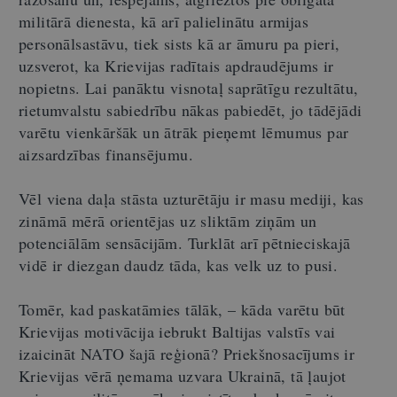
militārā dienesta, kā arī palielinātu armijas
personālsastāvu, tiek sists kā ar āmuru pa pieri,
uzsverot, ka Krievijas radītais apdraudējums ir
nopietns. Lai panāktu visnotaļ saprātīgu rezultātu,
rietumvalstu sabiedrību nākas pabiedēt, jo tādējādi
varētu vienkāršāk un ātrāk pieņemt lēmumus par
aizsardzības finansējumu.
Vēl viena daļa stāsta uzturētāju ir masu mediji, kas
zināmā mērā orientējas uz sliktām ziņām un
potenciālām sensācijām. Turklāt arī pētnieciskajā
vidē ir diezgan daudz tāda, kas velk uz to pusi.
Tomēr, kad paskatāmies tālāk, – kāda varētu būt
Krievijas motivācija iebrukt Baltijas valstīs vai
izaicināt NATO šajā reģionā? Priekšnosacījums ir
Krievijas vērā ņemama uzvara Ukrainā, tā ļaujot