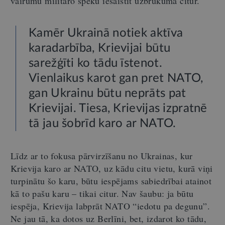
vairumu militāro spēku iesaistīt uzbrukumā citur.
Kamēr Ukrainā notiek aktīva
karadarbība, Krievijai būtu
sarežģīti ko tādu īstenot.
Vienlaikus karot gan pret NATO,
gan Ukrainu būtu neprāts pat
Krievijai. Tiesa, Krievijas izpratnē
tā jau šobrīd karo ar NATO.
Līdz ar to fokusa pārvirzīšanu no Ukrainas, kur
Krievija karo ar NATO, uz kādu citu vietu, kurā viņi
turpinātu šo karu, būtu iespējams sabiedrībai atainot
kā to pašu karu – tikai citur. Nav šaubu: ja būtu
iespēja, Krievija labprāt NATO “iedotu pa degunu”.
Ne jau tā, ka dotos uz Berlīni, bet, izdarot ko tādu,