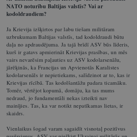
NATO noturību Baltijas valstīs? Vai ar
kodoldraudiem?
Ja Krievija izšķirtos par labu tiešam militāram
uzbrukumam Baltijas valstīs, tad kodoldraudi būtu
daļa no apdraudējuma. Ja tajā brīdī ASV būs līderis,
kurš ir gatavs apmierināt Krievijas prasības, un mēs
vairs nevarēsim paļauties uz ASV kodolarsenālu,
jārēķinās, ka Francijas un Apvienotās Karalistes
kodolarsenāls ir nepietiekams, salīdzinot ar to, kas ir
Krievijas rīcībā. Tas kodolšantāžu padara ticamāku.
Tomēr, vērtējot kopumā, domāju, ka tas mums
nedraud, jo fundamentāli nekas izteikti nav
mainījies. Tas, ka var notikt nepatīkamas lietas, ir
skaidrs.
Vienlaikus šogad varam sagaidīt visnotaļ pozitīvus
pavērsienus. ASV var piešķirt Ukrainai militārās un