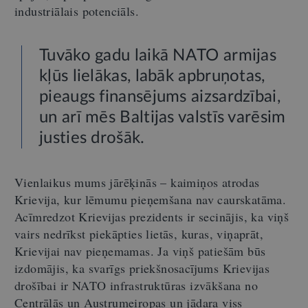
industriālais potenciāls.
Tuvāko gadu laikā NATO armijas
kļūs lielākas, labāk apbruņotas,
pieaugs finansējums aizsardzībai,
un arī mēs Baltijas valstīs varēsim
justies drošāk.
Vienlaikus mums jārēķinās – kaimiņos atrodas
Krievija, kur lēmumu pieņemšana nav caurskatāma.
Acīmredzot Krievijas prezidents ir secinājis, ka viņš
vairs nedrīkst piekāpties lietās, kuras, viņaprāt,
Krievijai nav pieņemamas. Ja viņš patiešām būs
izdomājis, ka svarīgs priekšnosacījums Krievijas
drošībai ir NATO infrastruktūras izvākšana no
Centrālās un Austrumeiropas un jādara viss