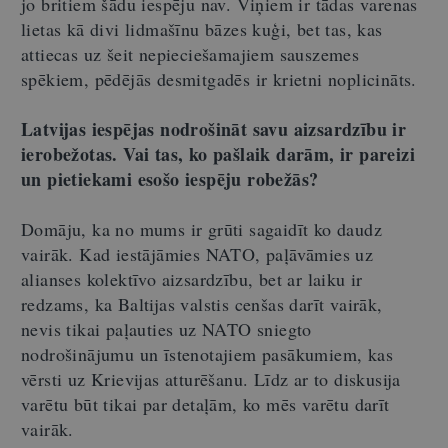
jo britiem šādu iespēju nav. Viņiem ir tādas varenas
lietas kā divi lidmašīnu bāzes kuģi, bet tas, kas
attiecas uz šeit nepieciešamajiem sauszemes
spēkiem, pēdējās desmitgadēs ir krietni noplicināts.
Latvijas iespējas nodrošināt savu aizsardzību ir
ierobežotas. Vai tas, ko pašlaik darām, ir pareizi
un pietiekami esošo iespēju robežās?
Domāju, ka no mums ir grūti sagaidīt ko daudz
vairāk. Kad iestājāmies NATO, paļāvāmies uz
alianses kolektīvo aizsardzību, bet ar laiku ir
redzams, ka Baltijas valstis cenšas darīt vairāk,
nevis tikai paļauties uz NATO sniegto
nodrošinājumu un īstenotajiem pasākumiem, kas
vērsti uz Krievijas atturēšanu. Līdz ar to diskusija
varētu būt tikai par detaļām, ko mēs varētu darīt
vairāk.