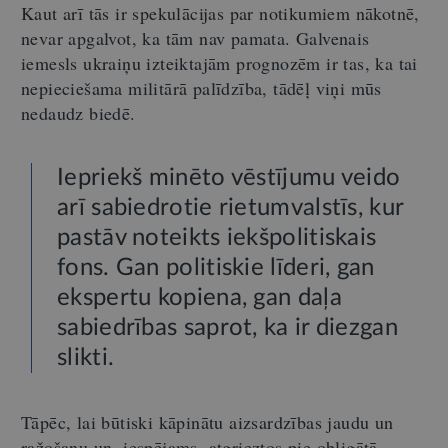
Kaut arī tās ir spekulācijas par notikumiem nākotnē,
nevar apgalvot, ka tām nav pamata. Galvenais
iemesls ukraiņu izteiktajām prognozēm ir tas, ka tai
nepieciešama militārā palīdzība, tādēļ viņi mūs
nedaudz biedē.
Iepriekš minēto vēstījumu veido
arī sabiedrotie rietumvalstīs, kur
pastāv noteikts iekšpolitiskais
fons. Gan politiskie līderi, gan
ekspertu kopiena, gan daļa
sabiedrības saprot, ka ir diezgan
slikti.
Tāpēc, lai būtiski kāpinātu aizsardzības jaudu un
ražošanu un, iespējams, atgrieztos pie obligātā