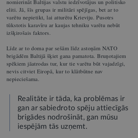
nomierināt Baltijas valstu iedzīvotājus un politisko
eliti. Jā, šīs grupas ir militāri spējīgas, bet ar to
varētu nepietikt, lai atturētu Krieviju. Pusotrs
tūkstotis karavīru ar kaujas tehniku varētu nebūt
izšķirošais faktors.
Līdz ar to doma par sešām līdz astoņām NATO
brigādēm Baltijā šķiet gana pamatota. Bruņotajiem
spēkiem jāatrodas tur, kur tie varētu būt vajadzīgi,
nevis citviet Eiropā, kur to klātbūtne nav
nepieciešama.
Realitāte ir tāda, ka problēmas ir
gan ar sabiedroto spēju attiecīgās
brigādes nodrošināt, gan mūsu
iespējām tās uzņemt.