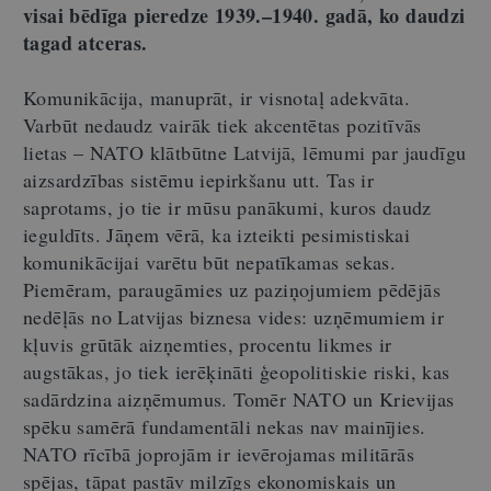
visai bēdīga pieredze 1939.–1940. gadā, ko daudzi
tagad atceras.
Komunikācija, manuprāt, ir visnotaļ adekvāta.
Varbūt nedaudz vairāk tiek akcentētas pozitīvās
lietas – NATO klātbūtne Latvijā, lēmumi par jaudīgu
aizsardzības sistēmu iepirkšanu utt. Tas ir
saprotams, jo tie ir mūsu panākumi, kuros daudz
ieguldīts. Jāņem vērā, ka izteikti pesimistiskai
komunikācijai varētu būt nepatīkamas sekas.
Piemēram, paraugāmies uz paziņojumiem pēdējās
nedēļās no Latvijas biznesa vides: uzņēmumiem ir
kļuvis grūtāk aizņemties, procentu likmes ir
augstākas, jo tiek ierēķināti ģeopolitiskie riski, kas
sadārdzina aizņēmumus. Tomēr NATO un Krievijas
spēku samērā fundamentāli nekas nav mainījies.
NATO rīcībā joprojām ir ievērojamas militārās
spējas, tāpat pastāv milzīgs ekonomiskais un