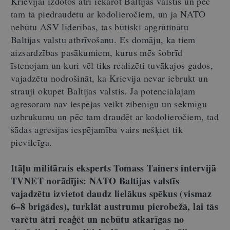
Krievijai izdotos ātri iekarot Baltijas valstis un pēc
tam tā piedraudētu ar kodolieročiem, un ja NATO
nebūtu ASV līderības, tas būtiski apgrūtinātu
Baltijas valstu atbrīvošanu. Es domāju, ka tiem
aizsardzības pasākumiem, kurus mēs šobrīd
īstenojam un kuri vēl tiks realizēti tuvākajos gados,
vajadzētu nodrošināt, ka Krievija nevar iebrukt un
strauji okupēt Baltijas valstis. Ja potenciālajam
agresoram nav iespējas veikt zibenīgu un sekmīgu
uzbrukumu un pēc tam draudēt ar kodolieročiem, tad
šādas agresijas iespējamība vairs nešķiet tik
pievilcīga.
Itāļu militārais eksperts Tomass Tainers intervijā
TVNET norādījis: NATO Baltijas valstīs
vajadzētu izvietot daudz lielākus spēkus (vismaz
6–8 brigādes), turklāt austrumu pierobežā, lai tās
varētu ātri reaģēt un nebūtu atkarīgas no