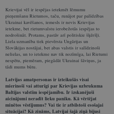
Krievijai vēl ir iespējas ietekmēt lēmumu
pieņemšanu Rietumos, taču, runājot par palīdzības
Ukrainai kavēšanos, iemesls ir nevis Krievijas
ietekme, bet rietumvalstu ierobežotās iespējas to
nodrošināt. Protams, pastāv arī politiskie šķēršļi.
Liela uzmanība tiek pievērsta Ungārijas un
Slovākijas nostājai, bet abas valstis ir salīdzinoši
nelielas, un to ietekme nav tik nozīmīga, lai Rietumi
nespētu, piemēram, piegādāt Ukrainai šāviņus, ja
tādi mums būtu.
Latvijas amatpersonas ir izteikušās visai
mierinoši vai atturīgi par Krievijas uzbrukuma
Baltijas valstīm iespējamību. Ir izskanējuši
aicinājumi neradīt lieku paniku. Kā vērtējat
minētos vēstījumus? Vai tie ir atbilstoši esošajai
situācijai? Kā zināms, Latvijai šajā ziņā bijusi