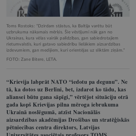
Toms Rostoks: “Dzirdam stāstus, ka Baltija varētu būt
uzbrukuma nākamais mērķis. Šie vēstījumi nāk gan no
Ukrainas, kura vēlas vairāk palīdzības, gan sabiedrotajiem
rietumvalstīs, kuri gatavo sabiedrību lielākiem aizsardzības
izdevumiem, gan medijiem, kuri orientējas uz sliktām ziņām.”
FOTO: Zane Bitere, LETA.
“Krievija labprāt NATO “iedotu pa degunu”. Ne
tā, ka dotos uz Berlīni, bet, izdarot ko tādu, kas
aliansei būtu gana sāpīgi,” vērtējot situāciju otrā
gada kopš Krievijas pilna mēroga iebrukuma
Ukrainā noslēgumā, atzīst Nacionālās
aizsardzības akadēmijas Drošības un stratēģiskās
pētniecības centra direktors, Latvijas
Universitātes asociētais profesors TOMS