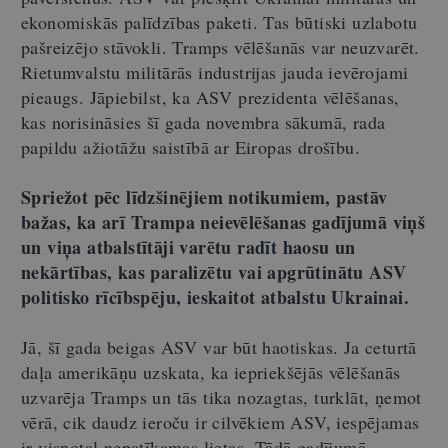
ekonomiskās palīdzības paketi. Tas būtiski uzlabotu
pašreizējo stāvokli. Tramps vēlēšanās var neuzvarēt.
Rietumvalstu militārās industrijas jauda ievērojami
pieaugs. Jāpiebilst, ka ASV prezidenta vēlēšanas,
kas norisināsies šī gada novembra sākumā, rada
papildu ažiotāžu saistībā ar Eiropas drošību.
Spriežot pēc līdzšinējiem notikumiem, pastāv
bažas, ka arī Trampa neievēlēšanas gadījumā viņš
un viņa atbalstītāji varētu radīt haosu un
nekārtības, kas paralizētu vai apgrūtinātu ASV
politisko rīcībspēju, ieskaitot atbalstu Ukrainai.
Jā, šī gada beigas ASV var būt haotiskas. Ja ceturtā
daļa amerikāņu uzskata, ka iepriekšējās vēlēšanās
uzvarēja Tramps un tās tika nozagtas, turklāt, ņemot
vērā, cik daudz ieroču ir cilvēkiem ASV, iespējamas
ir visnotaļ nepatīkamas lietas. Tādā gadījumā