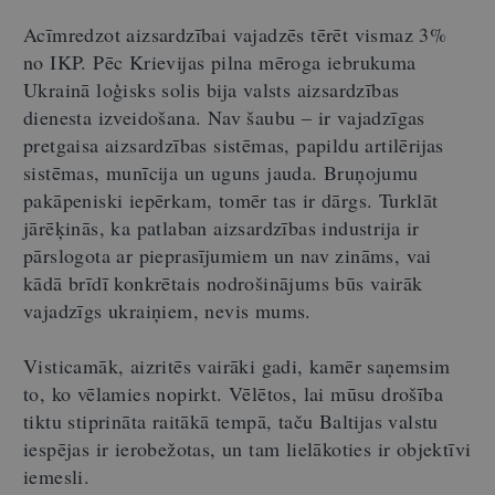
Acīmredzot aizsardzībai vajadzēs tērēt vismaz 3%
no IKP. Pēc Krievijas pilna mēroga iebrukuma
Ukrainā loģisks solis bija valsts aizsardzības
dienesta izveidošana. Nav šaubu – ir vajadzīgas
pretgaisa aizsardzības sistēmas, papildu artilērijas
sistēmas, munīcija un uguns jauda. Bruņojumu
pakāpeniski iepērkam, tomēr tas ir dārgs. Turklāt
jārēķinās, ka patlaban aizsardzības industrija ir
pārslogota ar pieprasījumiem un nav zināms, vai
kādā brīdī konkrētais nodrošinājums būs vairāk
vajadzīgs ukraiņiem, nevis mums.
Visticamāk, aizritēs vairāki gadi, kamēr saņemsim
to, ko vēlamies nopirkt. Vēlētos, lai mūsu drošība
tiktu stiprināta raitākā tempā, taču Baltijas valstu
iespējas ir ierobežotas, un tam lielākoties ir objektīvi
iemesli.