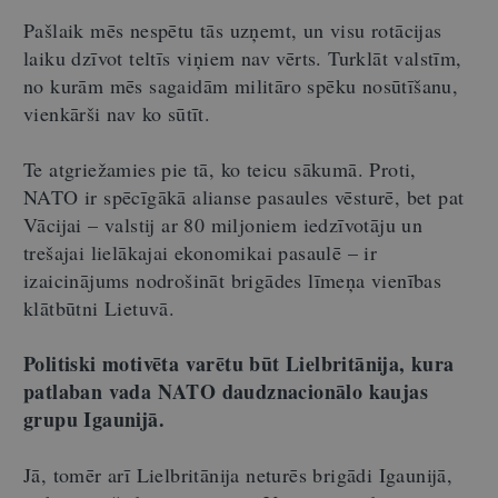
Pašlaik mēs nespētu tās uzņemt, un visu rotācijas
laiku dzīvot teltīs viņiem nav vērts. Turklāt valstīm,
no kurām mēs sagaidām militāro spēku nosūtīšanu,
vienkārši nav ko sūtīt.
Te atgriežamies pie tā, ko teicu sākumā. Proti,
NATO ir spēcīgākā alianse pasaules vēsturē, bet pat
Vācijai – valstij ar 80 miljoniem iedzīvotāju un
trešajai lielākajai ekonomikai pasaulē – ir
izaicinājums nodrošināt brigādes līmeņa vienības
klātbūtni Lietuvā.
Politiski motivēta varētu būt Lielbritānija, kura
patlaban vada NATO daudznacionālo kaujas
grupu Igaunijā.
Jā, tomēr arī Lielbritānija neturēs brigādi Igaunijā,