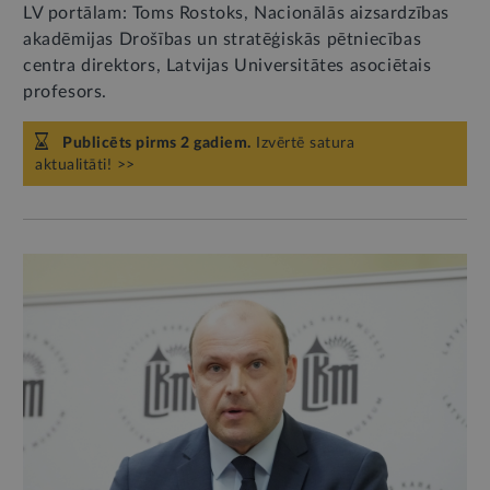
LV portālam: Toms Rostoks, Nacionālās aizsardzības
akadēmijas Drošības un stratēģiskās pētniecības
centra direktors, Latvijas Universitātes asociētais
profesors.
Publicēts pirms 2 gadiem.
Izvērtē satura
aktualitāti! >>