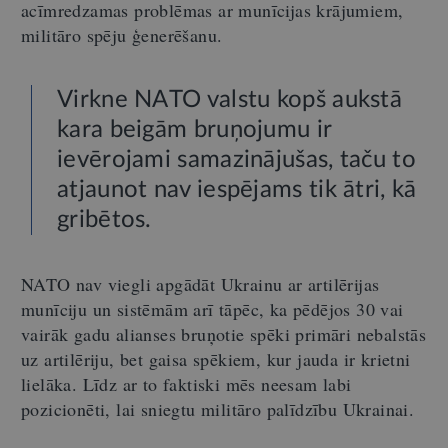
acīmredzamas problēmas ar munīcijas krājumiem,
militāro spēju ģenerēšanu.
Virkne NATO valstu kopš aukstā
kara beigām bruņojumu ir
ievērojami samazinājušas, taču to
atjaunot nav iespējams tik ātri, kā
gribētos.
NATO nav viegli apgādāt Ukrainu ar artilērijas
munīciju un sistēmām arī tāpēc, ka pēdējos 30 vai
vairāk gadu alianses bruņotie spēki primāri nebalstās
uz artilēriju, bet gaisa spēkiem, kur jauda ir krietni
lielāka. Līdz ar to faktiski mēs neesam labi
pozicionēti, lai sniegtu militāro palīdzību Ukrainai.