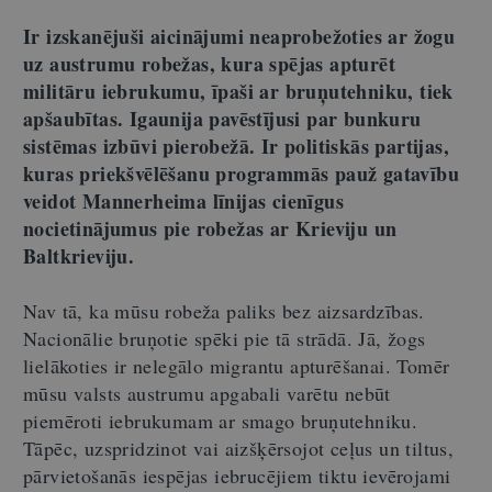
Ir izskanējuši aicinājumi neaprobežoties ar žogu
uz austrumu robežas, kura spējas apturēt
militāru iebrukumu, īpaši ar bruņutehniku, tiek
apšaubītas. Igaunija pavēstījusi par bunkuru
sistēmas izbūvi pierobežā. Ir politiskās partijas,
kuras priekšvēlēšanu programmās pauž gatavību
veidot Mannerheima līnijas cienīgus
nocietinājumus pie robežas ar Krieviju un
Baltkrieviju.
Nav tā, ka mūsu robeža paliks bez aizsardzības.
Nacionālie bruņotie spēki pie tā strādā. Jā, žogs
lielākoties ir nelegālo migrantu apturēšanai. Tomēr
mūsu valsts austrumu apgabali varētu nebūt
piemēroti iebrukumam ar smago bruņutehniku.
Tāpēc, uzspridzinot vai aizšķērsojot ceļus un tiltus,
pārvietošanās iespējas iebrucējiem tiktu ievērojami