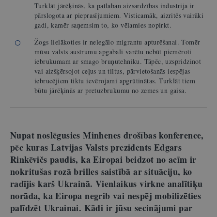
Turklāt jārēķinās, ka patlaban aizsardzības industrija ir
pārslogota ar pieprasījumiem. Visticamāk, aizritēs vairāki
gadi, kamēr saņemsim to, ko vēlamies nopirkt.
Žogs lielākoties ir nelegālo migrantu apturēšanai. Tomēr
mūsu valsts austrumu apgabali varētu nebūt piemēroti
iebrukumam ar smago bruņutehniku. Tāpēc, uzspridzinot
vai aizšķērsojot ceļus un tiltus, pārvietošanās iespējas
iebrucējiem tiktu ievērojami apgrūtinātas. Turklāt tiem
būtu jārēķinās ar pretuzbrukumu no zemes un gaisa.
Nupat noslēgusies Minhenes drošības konference,
pēc kuras Latvijas Valsts prezidents Edgars
Rinkēvičs paudis, ka Eiropai beidzot no acīm ir
nokritušas rozā brilles saistībā ar situāciju, ko
radījis karš Ukrainā. Vienlaikus virkne analītiķu
norāda, ka Eiropa negrib vai nespēj mobilizēties
palīdzēt Ukrainai. Kādi ir jūsu secinājumi par