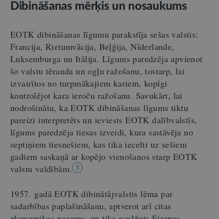
Dibināšanas mērķis un nosaukums
EOTK dibināšanas līgumu parakstīja sešas valstis:
Francija, Rietumvācija, Beļģija, Nīderlande,
Luksemburga un Itālija. Līgums paredzēja apvienot
šo valstu tērauda un ogļu ražošanu, tostarp, lai
izvairītos no turpmākajiem kariem, kopīgi
kontrolējot kara ieroču ražošanu. Savukārt, lai
nodrošinātu, ka EOTK dibināšanas līgums tiktu
pareizi interpretēts un ieviests EOTK dalībvalstīs,
līgums paredzēja tiesas izveidi, kura sastāvēja no
septiņiem tiesnešiem, kas tika iecelti uz sešiem
gadiem saskaņā ar kopējo vienošanos starp EOTK
valstu valdībām.
3
1957. gadā EOTK dibinātājvalstis lēma par
sadarbības paplašināšanu, aptverot arī citas
ekonomikas nozares, un tika noslēgts Eiropas