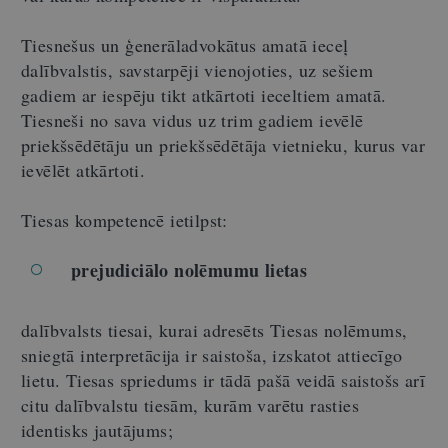
Tiesnešus un ģenerāladvokātus amatā ieceļ
dalībvalstis, savstarpēji vienojoties, uz sešiem
gadiem ar iespēju tikt atkārtoti ieceltiem amatā.
Tiesneši no sava vidus uz trim gadiem ievēlē
priekšsēdētāju un priekšsēdētāja vietnieku, kurus var
ievēlēt atkārtoti.
Tiesas kompetencē ietilpst:
prejudiciālo nolēmumu lietas
dalībvalsts tiesai, kurai adresēts Tiesas nolēmums,
sniegtā interpretācija ir saistoša, izskatot attiecīgo
lietu. Tiesas spriedums ir tādā pašā veidā saistošs arī
citu dalībvalstu tiesām, kurām varētu rasties
identisks jautājums;