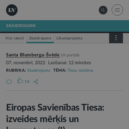
SKAIDROJUMI
Visi raksti
Skaidrojums
Likumprojekts
Stājas spēkā
Infografika
Santa Blumberga-Švēde
LV portāls
07. novembrī, 2022
Lasīšanai: 12 minūtes
RUBRIKA:
Skaidrojums
TĒMA:
Tiesu sistēma
14
Eiropas Savienības Tiesa:
izveides mērķis un