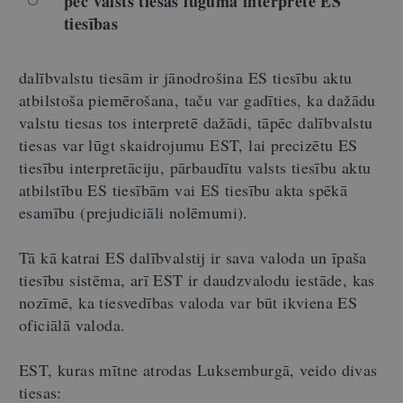
pēc valsts tiesas lūguma interpretē ES
tiesības
dalībvalstu tiesām ir jānodrošina ES tiesību aktu
atbilstoša piemērošana, taču var gadīties, ka dažādu
valstu tiesas tos interpretē dažādi, tāpēc dalībvalstu
tiesas var lūgt skaidrojumu EST, lai precizētu ES
tiesību interpretāciju, pārbaudītu valsts tiesību aktu
atbilstību ES tiesībām vai ES tiesību akta spēkā
esamību (prejudiciāli nolēmumi).
Tā kā katrai ES dalībvalstij ir sava valoda un īpaša
tiesību sistēma, arī EST ir daudzvalodu iestāde, kas
nozīmē, ka tiesvedības valoda var būt ikviena ES
oficiālā valoda.
EST, kuras mītne atrodas Luksemburgā, veido divas
tiesas: