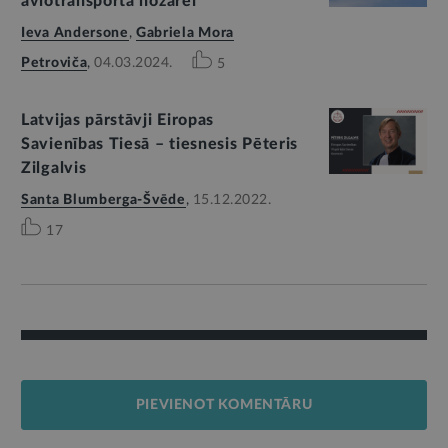
aviotransporta nozarei
Ieva Andersone
,
Gabriela Mora
Petroviča
,
04.03.2024.
5
Latvijas pārstāvji Eiropas
Savienības Tiesā – tiesnesis Pēteris
Zilgalvis
Santa Blumberga-Švēde
,
15.12.2022.
17
PIEVIENOT KOMENTĀRU