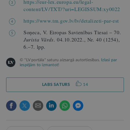
https://eur-lex.europa.eu/legal-
3
content/LV/TXT/?uri=LEGISSUM:xy0022
https://www.tm.gov.lv/lv/detalizeti-par-est
4
Soņeca, V. Eiropas Savienības Tiesai – 70.
5
Jurista Vārds
. 04.10.2022., Nr. 40 (1254),
6.–7. lpp.
© "LV portāla" saturu aizsargā autortiesības.
Izlasi par
iespējām to izmantot!
LABS SATURS
14