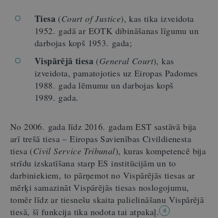
Tiesa
(
Court of Justice
), kas tika izveidota
1952. gadā ar EOTK dibināšanas līgumu un
darbojas kopš 1953. gada;
Vispārējā tiesa
(
General Court
), kas
izveidota, pamatojoties uz Eiropas Padomes
1988. gada lēmumu un darbojas kopš
1989. gada.
No 2006. gada līdz 2016. gadam EST sastāvā bija
arī trešā tiesa – Eiropas Savienības Civildienesta
tiesa (
Civil Service Tribunal
), kuras kompetencē bija
strīdu izskatīšana starp ES institūcijām un to
darbiniekiem, to pārņemot no Vispārējās tiesas ar
mērķi samazināt Vispārējās tiesas noslogojumu,
tomēr līdz ar tiesnešu skaita palielināšanu Vispārējā
tiesā, šī funkcija tika nodota tai atpakaļ.
4