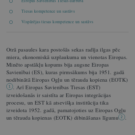
Eiropas Savienības Tiesas darbība
Tiesas kompetence un sastāvs
Vispārējas tiesas kompetence un sastāvs
Otrā pasaules kara postošās sekas radīja ilgas pēc
miera, ekonomiskā uzplaukuma un vienotas Eiropas.
Minēto apstākļu kopums bija augsne Eiropas
Savienībai (ES), kuras pirmsākums bija 1951. gadā
nodibinātā Eiropas Ogļu un tērauda kopiena (EOTK)
. Arī Eiropas Savienības Tiesas (EST)
1
izveidošanās ir saistīta ar Eiropas integrācijas
procesu, un EST kā atsevišķa institūcija tika
izveidota 1952. gadā, pamatojoties uz Eiropas Ogļu
un tērauda kopienas (EOTK) dibināšanas līgumu
.
2