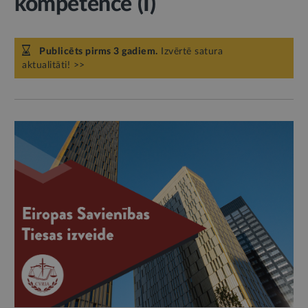
kompetence (I)
Publicēts pirms 3 gadiem.
Izvērtē satura
aktualitāti! >>