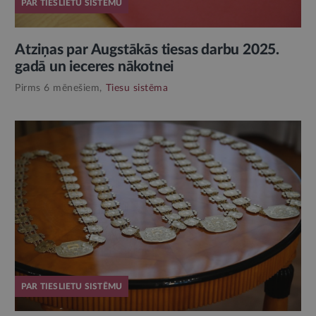
PAR TIESLIETU SISTĒMU
Atziņas par Augstākās tiesas darbu 2025.
gadā un ieceres nākotnei
Pirms 6 mēnešiem,
Tiesu sistēma
PAR TIESLIETU SISTĒMU