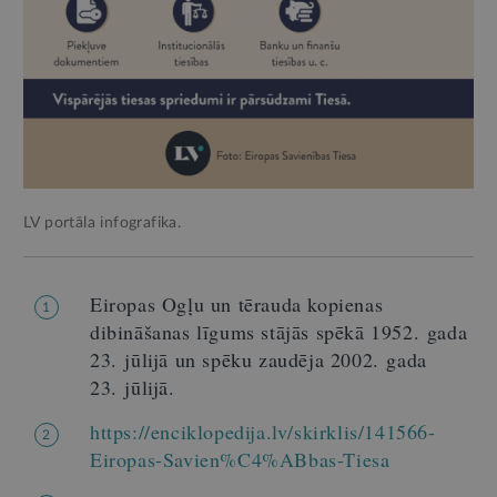
LV portāla infografika.
Eiropas Ogļu un tērauda kopienas
1
dibināšanas līgums stājās spēkā 1952. gada
23. jūlijā un spēku zaudēja 2002. gada
23. jūlijā.
https://enciklopedija.lv/skirklis/141566-
2
Eiropas-Savien%C4%ABbas-Tiesa