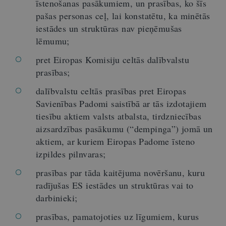
īstenošanas pasākumiem, un prasības, ko šīs
pašas personas ceļ, lai konstatētu, ka minētās
iestādes un struktūras nav pieņēmušas
lēmumu;
pret Eiropas Komisiju celtās dalībvalstu
prasības;
dalībvalstu celtās prasības pret Eiropas
Savienības Padomi saistībā ar tās izdotajiem
tiesību aktiem valsts atbalsta, tirdzniecības
aizsardzības pasākumu (“dempinga”) jomā un
aktiem, ar kuriem Eiropas Padome īsteno
izpildes pilnvaras;
prasības par tāda kaitējuma novēršanu, kuru
radījušas ES iestādes un struktūras vai to
darbinieki;
prasības, pamatojoties uz līgumiem, kurus