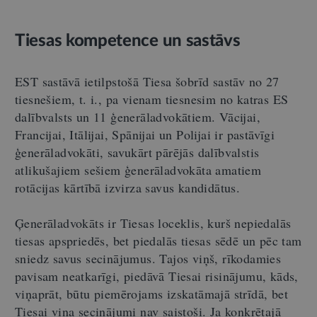
Tiesas kompetence un sastāvs
EST sastāvā ietilpstošā Tiesa šobrīd sastāv no 27
tiesnešiem, t. i., pa vienam tiesnesim no katras ES
dalībvalsts un 11 ģenerāladvokātiem. Vācijai,
Francijai, Itālijai, Spānijai un Polijai ir pastāvīgi
ģenerāladvokāti, savukārt pārējās dalībvalstis
atlikušajiem sešiem ģenerāladvokāta amatiem
rotācijas kārtībā izvirza savus kandidātus.
Ģenerāladvokāts ir Tiesas loceklis, kurš nepiedalās
tiesas apspriedēs, bet piedalās tiesas sēdē un pēc tam
sniedz savus secinājumus. Tajos viņš, rīkodamies
pavisam neatkarīgi, piedāvā Tiesai risinājumu, kāds,
viņaprāt, būtu piemērojams izskatāmajā strīdā, bet
Tiesai viņa secinājumi nav saistoši. Ja konkrētajā