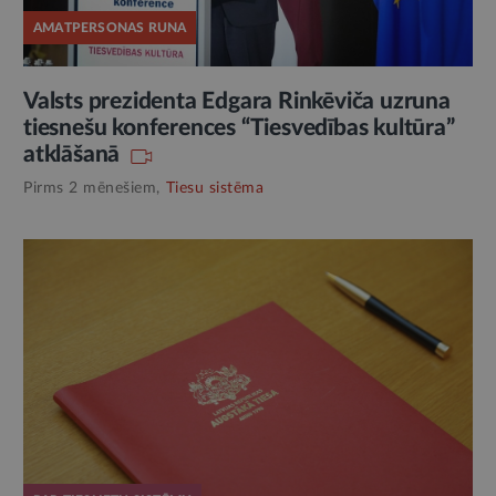
AMATPERSONAS RUNA
Valsts prezidenta Edgara Rinkēviča uzruna
tiesnešu konferences “Tiesvedības kultūra”
atklāšanā
Pirms 2 mēnešiem,
Tiesu sistēma