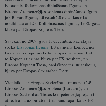
Ekonomiskās kopienas dibināšanas līgums un
Eiropas Atomenerģijas kopienas dibināšanas līgums
jeb Romas līgums, kā rezultātā tiesa, kas tika
nodibināta ar EOTK dibināšanas līgumu, 1958. gadā
kļuva par Eiropas Kopienu Tiesu.
Savukārt no 2009. gada 1. decembra, kad stājās
spēkā
Lisabonas līgums
, ES pārņēma kompetenci,
kas iepriekš bija piešķirta Eiropas Kopienai. Līdz ar
to Kopienu tiesības kļuva par ES tiesībām, un
Eiropas Kopienu Tiesa, paplašinot tās jurisdikciju,
kļuva par Eiropas Savienības Tiesu.
Vienlaikus ar Eiropas Savienību turpina pastāvēt
Eiropas Atomenerģijas kopiena (Euratom), un
Eiropas Savienības Tiesas kompetence joprojām ir
attiecināma uz Euratom tiesībām, tāpat kā uz ES
tiesībām.