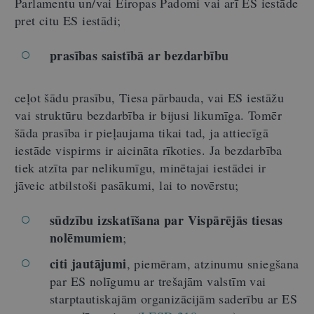
Parlamentu un/vai Eiropas Padomi vai arī ES iestāde
pret citu ES iestādi;
prasības saistībā ar bezdarbību
ceļot šādu prasību, Tiesa pārbauda, vai ES iestāžu
vai struktūru bezdarbība ir bijusi likumīga. Tomēr
šāda prasība ir pieļaujama tikai tad, ja attiecīgā
iestāde vispirms ir aicināta rīkoties. Ja bezdarbība
tiek atzīta par nelikumīgu, minētajai iestādei ir
jāveic atbilstoši pasākumi, lai to novērstu;
sūdzību izskatīšana par Vispārējās tiesas
nolēmumiem
;
citi jautājumi
, piemēram, atzinumu sniegšana
par ES nolīgumu ar trešajām valstīm vai
starptautiskajām organizācijām saderību ar ES