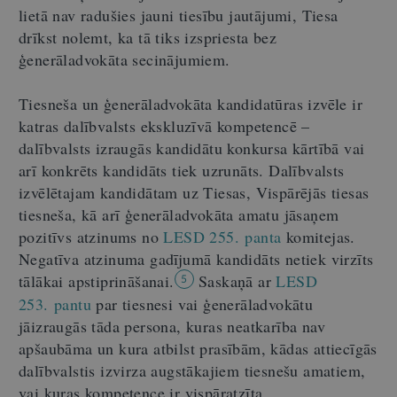
lietā nav radušies jauni tiesību jautājumi, Tiesa
drīkst nolemt, ka tā tiks izspriesta bez
ģenerāladvokāta secinājumiem.
Tiesneša un ģenerāladvokāta kandidatūras izvēle ir
katras dalībvalsts ekskluzīvā kompetencē –
dalībvalsts izraugās kandidātu konkursa kārtībā vai
arī konkrēts kandidāts tiek uzrunāts. Dalībvalsts
izvēlētajam kandidātam uz Tiesas, Vispārējās tiesas
tiesneša, kā arī ģenerāladvokāta amatu jāsaņem
pozitīvs atzinums no
LESD 255. panta
komitejas.
Negatīva atzinuma gadījumā kandidāts netiek virzīts
tālākai apstiprināšanai.
Saskaņā ar
LESD
5
253. pantu
par tiesnesi vai ģenerāladvokātu
jāizraugās tāda persona, kuras neatkarība nav
apšaubāma un kura atbilst prasībām, kādas attiecīgās
dalībvalstis izvirza augstākajiem tiesnešu amatiem,
vai kuras kompetence ir vispāratzīta.