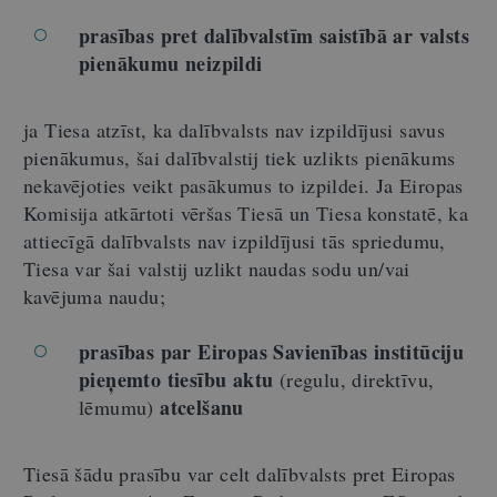
prasības pret dalībvalstīm saistībā ar valsts
pienākumu neizpildi
ja Tiesa atzīst, ka dalībvalsts nav izpildījusi savus
pienākumus, šai dalībvalstij tiek uzlikts pienākums
nekavējoties veikt pasākumus to izpildei. Ja Eiropas
Komisija atkārtoti vēršas Tiesā un Tiesa konstatē, ka
attiecīgā dalībvalsts nav izpildījusi tās spriedumu,
Tiesa var šai valstij uzlikt naudas sodu un/vai
kavējuma naudu;
prasības par Eiropas Savienības institūciju
pieņemto tiesību aktu
(regulu, direktīvu,
atcelšanu
lēmumu)
Tiesā šādu prasību var celt dalībvalsts pret Eiropas