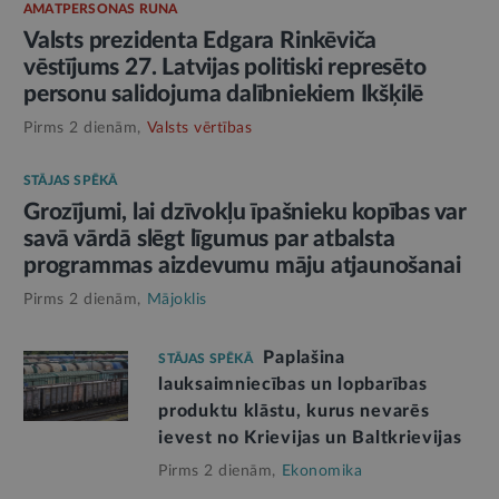
AMATPERSONAS RUNA
Valsts prezidenta Edgara Rinkēviča
vēstījums 27. Latvijas politiski represēto
personu salidojuma dalībniekiem Ikšķilē
Pirms 2 dienām,
Valsts vērtības
STĀJAS SPĒKĀ
Grozījumi, lai dzīvokļu īpašnieku kopības var
savā vārdā slēgt līgumus par atbalsta
programmas aizdevumu māju atjaunošanai
Pirms 2 dienām,
Mājoklis
Paplašina
STĀJAS SPĒKĀ
lauksaimniecības un lopbarības
produktu klāstu, kurus nevarēs
ievest no Krievijas un Baltkrievijas
Pirms 2 dienām,
Ekonomika