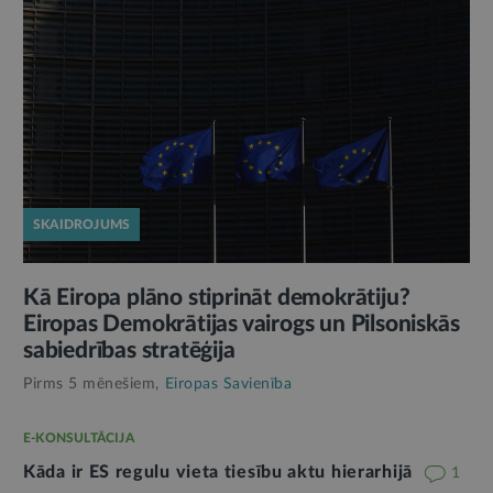
SKAIDROJUMS
Kā Eiropa plāno stiprināt demokrātiju?
Eiropas Demokrātijas vairogs un Pilsoniskās
sabiedrības stratēģija
Pirms 5 mēnešiem,
Eiropas Savienība
E-KONSULTĀCIJA
Kāda ir ES regulu vieta tiesību aktu hierarhijā
1