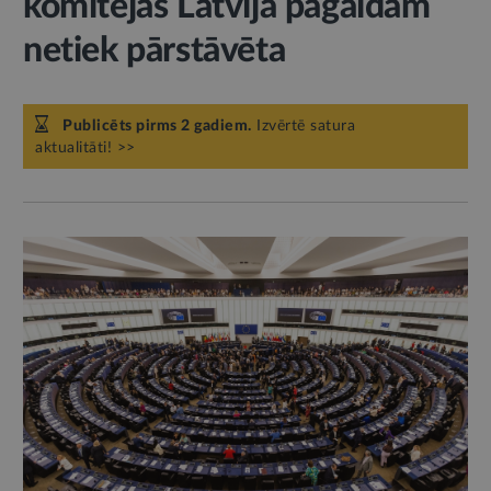
komitejās Latvija pagaidām
netiek pārstāvēta
Publicēts pirms 2 gadiem.
Izvērtē satura
aktualitāti! >>