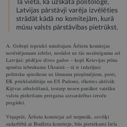
Tā vietā, kā uzskata politoloģe,
Latvijas pārstāvji varēja izvēlēties
strādāt kādā no komitejām, kurā
mūsu valsts pārstāvības pietrūkst.
A. Gobiņš iepriekš minētajam Ārlietu komitejas
novērtējumam iebilst, norādot uz tās nozīmīgumu arī
Latvijai: pēdējos divos gados – kopš Krievijas pilna
apmēra iebrukuma Ukrainā – tā ir izdarījusi
politisku spiedienu uz lēmumu pieņēmējiem, proti,
EK priekšsēdētāju un ES Padomi, rīkoties aktīvāk
Kijivas atbalstīšanā, tostarp nesen panākot vairāku
valstu piekrišanu pretgaisa aizsardzības ieroču
piegādei.
Viņaprāt, Ārlietu komitejai arī turpmāk, sevišķi
sadarbībā ar Budžeta komiteju, būs pietiekami liela