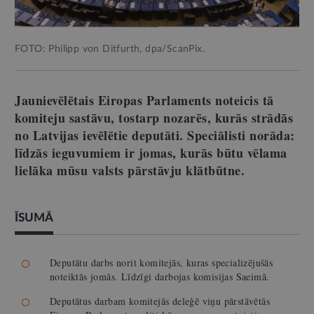
FOTO: Philipp von Ditfurth, dpa/ScanPix.
Jaunievēlētais Eiropas Parlaments noteicis tā
komiteju sastāvu, tostarp nozarēs, kurās strādās
no Latvijas ievēlētie deputāti. Speciālisti norāda:
līdzās ieguvumiem ir jomas, kurās būtu vēlama
lielāka mūsu valsts pārstāvju klātbūtne.
ĪSUMĀ
Deputātu darbs norit komitejās, kuras specializējušās
noteiktās jomās. Līdzīgi darbojas komisijas Saeimā.
Deputātus darbam komitejās deleģē viņu pārstāvētās