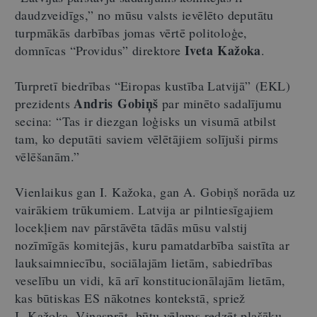
daudzveidīgs,” no mūsu valsts ievēlēto deputātu
turpmākās darbības jomas vērtē politoloģe,
Iveta Kažoka
domnīcas “Providus” direktore
.
Turpretī biedrības “Eiropas kustība Latvijā” (EKL)
Andris Gobiņš
prezidents
par minēto sadalījumu
secina: “Tas ir diezgan loģisks un visumā atbilst
tam, ko deputāti saviem vēlētājiem solījuši pirms
vēlēšanām.”
Vienlaikus gan I. Kažoka, gan A. Gobiņš norāda uz
vairākiem trūkumiem. Latvija ar pilntiesīgajiem
locekļiem nav pārstāvēta tādās mūsu valstij
nozīmīgās komitejās, kuru pamatdarbība saistīta ar
lauksaimniecību, sociālajām lietām, sabiedrības
veselību un vidi, kā arī konstitucionālajām lietām,
kas būtiskas ES nākotnes kontekstā, spriež
I. Kažoka. Viņasprāt, būtu vēlams redzēt plašāku