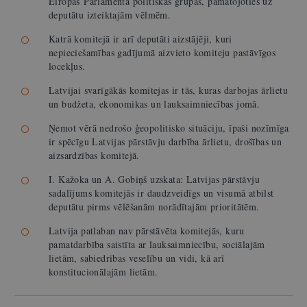
Eiropas Parlamenta politiskās grupas, pamatojoties uz
deputātu izteiktajām vēlmēm.
Katrā komitejā ir arī deputāti aizstājēji, kuri
nepieciešamības gadījumā aizvieto komiteju pastāvīgos
locekļus.
Latvijai svarīgākās komitejas ir tās, kuras darbojas ārlietu
un budžeta, ekonomikas un lauksaimniecības jomā.
Ņemot vērā nedrošo ģeopolitisko situāciju, īpaši nozīmīga
ir spēcīgu Latvijas pārstāvju darbība ārlietu, drošības un
aizsardzības komitejā.
I. Kažoka un A. Gobiņš uzskata: Latvijas pārstāvju
sadalījums komitejās ir daudzveidīgs un visumā atbilst
deputātu pirms vēlēšanām norādītajām prioritātēm.
Latvija patlaban nav pārstāvēta komitejās, kuru
pamatdarbība saistīta ar lauksaimniecību, sociālajām
lietām, sabiedrības veselību un vidi, kā arī
konstitucionālajām lietām.