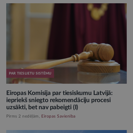
PAR TIESLIETU SISTĒMU
Eiropas Komisija par tiesiskumu Latvijā:
iepriekš sniegto rekomendāciju procesi
uzsākti, bet nav pabeigti (I)
Pirms 2 nedēļām,
Eiropas Savienība