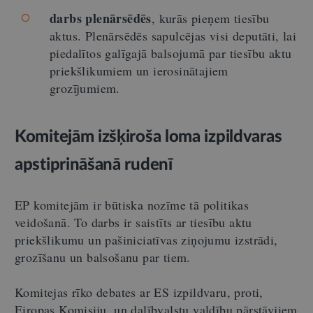
darbs plenārsēdēs
, kurās pieņem tiesību
aktus. Plenārsēdēs sapulcējas visi deputāti, lai
piedalītos galīgajā balsojumā par tiesību aktu
priekšlikumiem un ierosinātajiem
grozījumiem.
Komitejām izšķiroša loma izpildvaras
apstiprināšanā rudenī
EP komitejām ir būtiska nozīme tā politikas
veidošanā. To darbs ir saistīts ar tiesību aktu
priekšlikumu un pašiniciatīvas ziņojumu izstrādi,
grozīšanu un balsošanu par tiem.
Komitejas rīko debates ar ES izpildvaru, proti,
Eiropas Komisiju, un dalībvalstu valdību pārstāvjiem