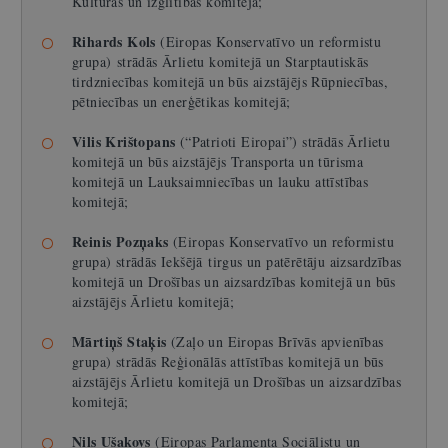
Kultūras un izglītības komitejā;
Rihards Kols
(Eiropas Konservatīvo un reformistu
grupa) strādās Ārlietu komitejā un Starptautiskās
tirdzniecības komitejā un būs aizstājējs Rūpniecības,
pētniecības un enerģētikas komitejā;
Vilis Krištopans
(“Patrioti Eiropai”) strādās Ārlietu
komitejā un būs aizstājējs Transporta un tūrisma
komitejā un Lauksaimniecības un lauku attīstības
komitejā;
Reinis Pozņaks
(Eiropas Konservatīvo un reformistu
grupa) strādās Iekšējā tirgus un patērētāju aizsardzības
komitejā un Drošības un aizsardzības komitejā un būs
aizstājējs Ārlietu komitejā;
Mārtiņš Staķis
(Zaļo un Eiropas Brīvās apvienības
grupa) strādās Reģionālās attīstības komitejā un būs
aizstājējs Ārlietu komitejā un Drošības un aizsardzības
komitejā;
Nils Ušakovs
(Eiropas Parlamenta Sociālistu un