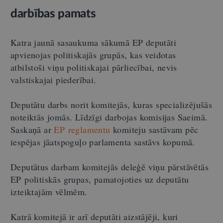
darbības pamats
Katra jaunā sasaukuma sākumā EP deputāti
apvienojas politiskajās grupās, kas veidotas
atbilstoši viņu politiskajai pārliecībai, nevis
valstiskajai piederībai.
Deputātu darbs norit komitejās, kuras specializējušās
noteiktās jomās. Līdzīgi darbojas komisijas Saeimā.
Saskaņā ar
EP reglamentu
komiteju sastāvam pēc
iespējas jāatspoguļo parlamenta sastāvs kopumā.
Deputātus darbam komitejās deleģē viņu pārstāvētās
EP politiskās grupas, pamatojoties uz deputātu
izteiktajām vēlmēm.
Katrā komitejā ir arī deputāti aizstājēji, kuri