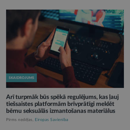
SKAIDROJUMS
Arī turpmāk būs spēkā regulējums, kas ļauj
tiešsaistes platformām brīvprātīgi meklēt
bērnu seksuālās izmantošanas materiālus
Pirms nedēļas,
Eiropas Savienība