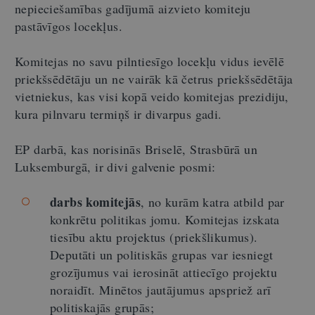
nepieciešamības gadījumā aizvieto komiteju
pastāvīgos locekļus.
Komitejas no savu pilntiesīgo locekļu vidus ievēlē
priekšsēdētāju un ne vairāk kā četrus priekšsēdētāja
vietniekus, kas visi kopā veido komitejas prezidiju,
kura pilnvaru termiņš ir divarpus gadi.
EP darbā, kas norisinās Briselē, Strasbūrā un
Luksemburgā, ir divi galvenie posmi:
darbs komitejās
, no kurām katra atbild par
konkrētu politikas jomu. Komitejas izskata
tiesību aktu projektus (priekšlikumus).
Deputāti un politiskās grupas var iesniegt
grozījumus vai ierosināt attiecīgo projektu
noraidīt. Minētos jautājumus apspriež arī
politiskajās grupās;