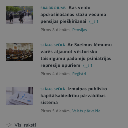
Kas veido
SKAIDROJUMS
apdrošināšanas stāžu vecuma
pensijas piešķiršanai
1
Pirms 3 dienām,
Pensijas
Ar Saeimas lēmumu
STĀJAS SPĒKĀ
varēs atjaunot vēsturisko
taisnīgumu padomju psihiatrijas
represiju upuriem
1
Pirms 4 dienām,
Reģistri
Izmaiņas publisko
STĀJAS SPĒKĀ
kapitālsabiedrību pārvaldības
sistēmā
Pirms 5 dienām,
Valsts pārvalde
Visi raksti