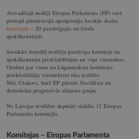
Aizvadītajā nedēļā Eiropas Parlaments (EP) savā
pirmajā plenārsesijā apstiprināja locekļu skaitu
komitejās
– 20 pastāvīgajās un četrās
apakškomitejās.
Savukārt šonedēļ ievēlēja pastāvīgo komiteju un
apakškomiteju priekšsēdētājus un viņu vietniekus.
Otrdien par vienu no Lūgumrakstu komitejas
priekšsēdētāja vietniekiem tika ievēlēts
Nils Ušakovs, kurš EP pārstāv Sociālistu un
demokrātu progresīvās alianses grupu.
No Latvijas ievēlētie deputāti strādās 12 Eiropas
Parlamenta komitejās.
Komitejas – Eiropas Parlamenta