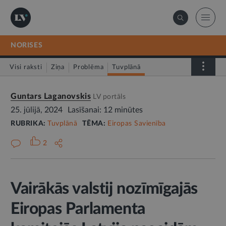
NORISES
Visi raksti
Ziņa
Problēma
Tuvplānā
Dienas fakts
Guntars Laganovskis
LV portāls
25. jūlijā, 2024
Lasīšanai: 12 minūtes
RUBRIKA:
Tuvplānā
TĒMA:
Eiropas Savienība
2
Vairākās valstij nozīmīgajās
Eiropas Parlamenta