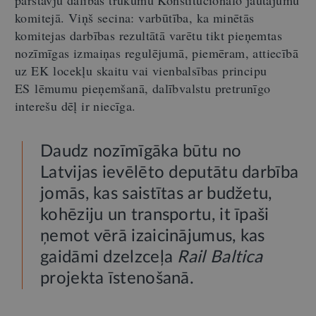
komitejā. Viņš secina: varbūtība, ka minētās
komitejas darbības rezultātā varētu tikt pieņemtas
nozīmīgas izmaiņas regulējumā, piemēram, attiecībā
uz EK locekļu skaitu vai vienbalsības principu
ES lēmumu pieņemšanā, dalībvalstu pretrunīgo
interešu dēļ ir niecīga.
Daudz nozīmīgāka būtu no
Latvijas ievēlēto deputātu darbība
jomās, kas saistītas ar budžetu,
kohēziju un transportu, it īpaši
ņemot vērā izaicinājumus, kas
gaidāmi dzelzceļa
Rail Baltica
projekta īstenošanā.