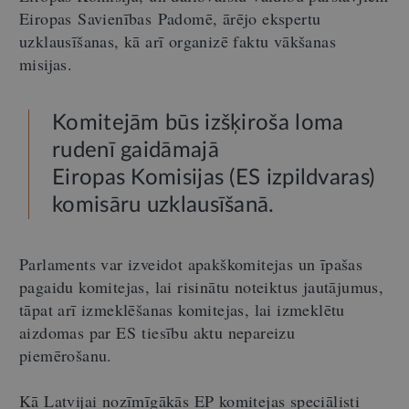
Eiropas Savienības Padomē, ārējo ekspertu
uzklausīšanas, kā arī organizē faktu vākšanas
misijas.
Komitejām būs izšķiroša loma
rudenī gaidāmajā
Eiropas Komisijas (ES izpildvaras)
komisāru uzklausīšanā.
Parlaments var izveidot apakškomitejas un īpašas
pagaidu komitejas, lai risinātu noteiktus jautājumus,
tāpat arī izmeklēšanas komitejas, lai izmeklētu
aizdomas par ES tiesību aktu nepareizu
piemērošanu.
Kā Latvijai nozīmīgākās EP komitejas speciālisti