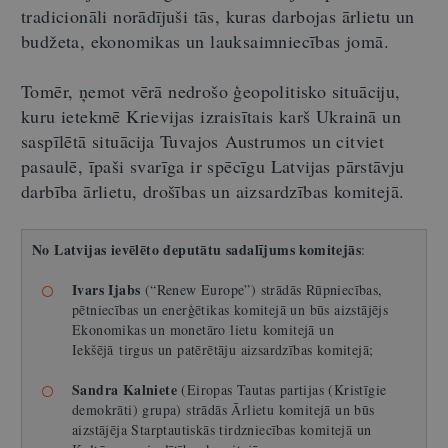
tradicionāli norādījuši tās, kuras darbojas ārlietu un
budžeta, ekonomikas un lauksaimniecības jomā.
Tomēr, ņemot vērā nedrošo ģeopolitisko situāciju,
kuru ietekmē Krievijas izraisītais karš Ukrainā un
saspīlētā situācija Tuvajos Austrumos un citviet
pasaulē, īpaši svarīga ir spēcīgu Latvijas pārstāvju
darbība ārlietu, drošības un aizsardzības komitejā.
No Latvijas ievēlēto deputātu sadalījums komitejās
:
Ivars Ijabs
(“Renew Europe”) strādās Rūpniecības,
pētniecības un enerģētikas komitejā un būs aizstājējs
Ekonomikas un monetāro lietu komitejā un
Iekšējā tirgus un patērētāju aizsardzības komitejā;
Sandra Kalniete
(Eiropas Tautas partijas (Kristīgie
demokrāti) grupa) strādās Ārlietu komitejā un būs
aizstājēja Starptautiskās tirdzniecības komitejā un