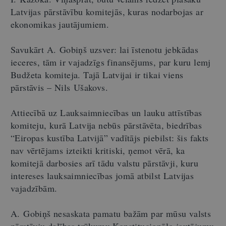
Latvijas pārstāvību komitejās, kuras nodarbojas ar
ekonomikas jautājumiem.
Savukārt A. Gobiņš uzsver: lai īstenotu jebkādas
ieceres, tām ir vajadzīgs finansējums, par kuru lemj
Budžeta komiteja. Tajā Latvijai ir tikai viens
pārstāvis – Nils Ušakovs.
Attiecībā uz Lauksaimniecības un lauku attīstības
komiteju, kurā Latvija nebūs pārstāvēta, biedrības
“Eiropas kustība Latvijā” vadītājs piebilst: šis fakts
nav vērtējams izteikti kritiski, ņemot vērā, ka
komitejā darbosies arī tādu valstu pārstāvji, kuru
intereses lauksaimniecības jomā atbilst Latvijas
vajadzībām.
A. Gobiņš nesaskata pamatu bažām par mūsu valsts
pārstāvju dalības trūkumu Konstitucionālo jautājumu