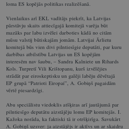
loma ES kopējās politikas realizēšanā.
Vienlaikus arī EKL vadītājs piekrīt, ka Latvijas
pārstāvju skaits attiecīgajā komitejā varēja būt
mazāks par labu izvēlei darboties kādā no citām
mūsu valstij būtiskajām jomām. Latvijai Ārlietu
komitejā būs vien divi pilntiesīgie deputāti, par kuru
darbības atbilstību Latvijas un ES kopējām
interesēm nav šaubu, – Sandra Kalniete un Rihards
Kols. Turpretī Vili Krištopanu, kurš izvēlējies
strādāt par eiroskeptisku un galēji labēju dēvētajā
EP grupā “Patrioti Eiropai”, A. Gobiņš pagaidām
vērtē piesardzīgi.
Abu speciālistu viedoklis atšķiras arī jautājumā par
pilntiesīgo deputātu aizstājēju lomu EP komitejās. I.
Kažoka norāda, ka faktiski tā ir otršķirīga. Savukārt
A. Gobiņš uzsver: ja aizstājējs ir aktīvs un ar skaidru