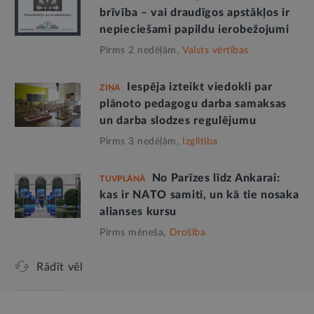
brīvība – vai draudīgos apstākļos ir
nepieciešami papildu ierobežojumi
Pirms 2 nedēļām,
Valsts vērtības
Iespēja izteikt viedokli par
ZIŅA
plānoto pedagogu darba samaksas
un darba slodzes regulējumu
Pirms 3 nedēļām,
Izglītība
No Parīzes līdz Ankarai:
TUVPLĀNĀ
kas ir NATO samiti, un kā tie nosaka
alianses kursu
Pirms mēneša,
Drošība
Rādīt vēl