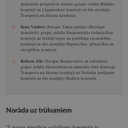
demokrātu progresīvās alianses grupa) strādās Budžeta
komitejā un Lūgumrakstu komitejā un būs aizstājējs
Transporta un tūrisma komitejā;
Inese Vaidere
(Eiropas Tautas partijas (Kristīgie
demokrāti) grupa) strādās Starptautiskās tirdzniecības
komitejā un Iekšējā tirgus un patērētāju aizsardzības
komitejā un būs aizstājēja Rūpniecības, pētniecības un
enerģētikas komitejā;
Roberts Zīle
(Eiropas Konservatīvo un reformistu
grupa) strādās Ekonomikas un monetāro lietu komitejā,
Transporta un tūrisma komitejā un Nodokļu jautājumu
komitejā un būs aizstājējs Budžeta komitejā.
Norāda uz trūkumiem
“Latvijas pārstāvju sadalījums komitejās ir