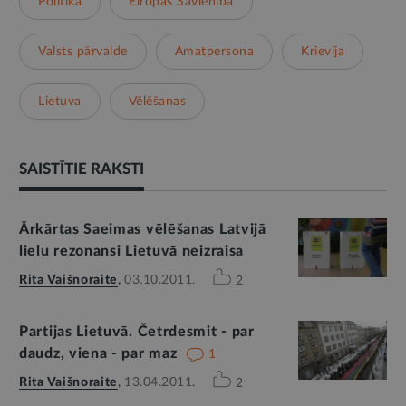
Politika
Eiropas Savienība
Valsts pārvalde
Amatpersona
Krievija
Lietuva
Vēlēšanas
SAISTĪTIE RAKSTI
Ārkārtas Saeimas vēlēšanas Latvijā
lielu rezonansi Lietuvā neizraisa
Rita Vaišnoraite
,
03.10.2011.
2
Partijas Lietuvā. Četrdesmit - par
daudz, viena - par maz
1
Rita Vaišnoraite
,
13.04.2011.
2