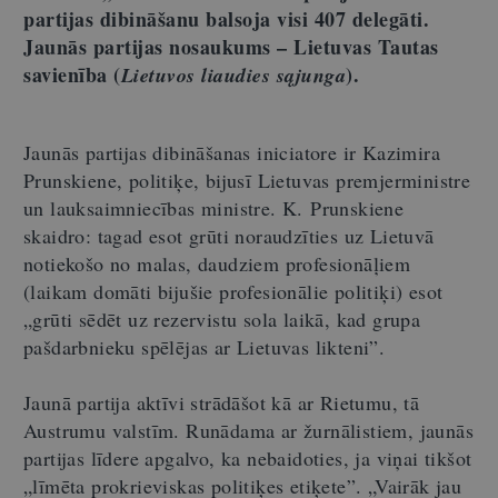
partijas dibināšanu balsoja visi 407 delegāti.
Jaunās partijas nosaukums – Lietuvas Tautas
savienība (
).
Lietuvos liaudies sąjunga
Jaunās partijas dibināšanas iniciatore ir Kazimira
Prunskiene, politiķe, bijusī Lietuvas premjerministre
un lauksaimniecības ministre. K. Prunskiene
skaidro: tagad esot grūti noraudzīties uz Lietuvā
notiekošo no malas, daudziem profesionāļiem
(laikam domāti bijušie profesionālie politiķi) esot
„grūti sēdēt uz rezervistu sola laikā, kad grupa
pašdarbnieku spēlējas ar Lietuvas likteni”.
Jaunā partija aktīvi strādāšot kā ar Rietumu, tā
Austrumu valstīm. Runādama ar žurnālistiem, jaunās
partijas līdere apgalvo, ka nebaidoties, ja viņai tikšot
„līmēta prokrieviskas politiķes etiķete”. „Vairāk jau