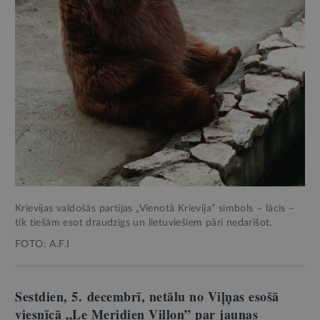
Krievijas valdošās partijas „Vienotā Krievija” simbols – lācis –
tik tiešām esot draudzīgs un lietuviešiem pāri nedarīšot.
FOTO: A.F.I
Sestdien, 5. decembrī, netālu no Viļņas esošā
viesnīcā „Le Meridien Villon” par jaunas