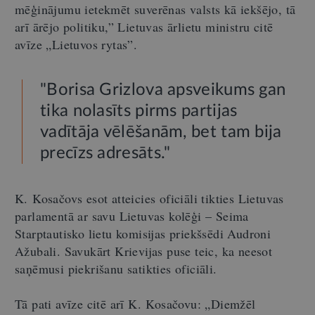
mēģinājumu ietekmēt suverēnas valsts kā iekšējo, tā
arī ārējo politiku,” Lietuvas ārlietu ministru citē
avīze „Lietuvos rytas”.
"Borisa Grizlova apsveikums gan
tika nolasīts pirms partijas
vadītāja vēlēšanām, bet tam bija
precīzs adresāts."
K. Kosačovs esot atteicies oficiāli tikties Lietuvas
parlamentā ar savu Lietuvas kolēģi – Seima
Starptautisko lietu komisijas priekšsēdi Audroni
Ažubali. Savukārt Krievijas puse teic, ka neesot
saņēmusi piekrišanu satikties oficiāli.
Tā pati avīze citē arī K. Kosačovu: „Diemžēl