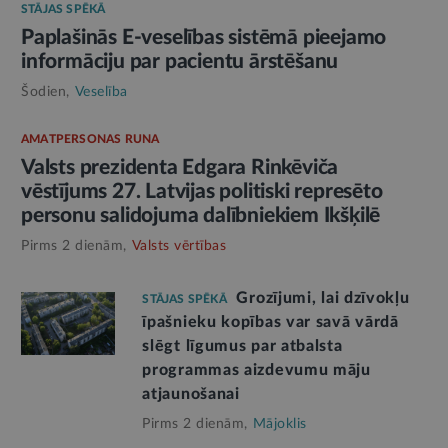
STĀJAS SPĒKĀ
Paplašinās E-veselības sistēmā pieejamo
informāciju par pacientu ārstēšanu
Šodien,
Veselība
AMATPERSONAS RUNA
Valsts prezidenta Edgara Rinkēviča
vēstījums 27. Latvijas politiski represēto
personu salidojuma dalībniekiem Ikšķilē
Pirms 2 dienām,
Valsts vērtības
Grozījumi, lai dzīvokļu
STĀJAS SPĒKĀ
īpašnieku kopības var savā vārdā
slēgt līgumus par atbalsta
programmas aizdevumu māju
atjaunošanai
Pirms 2 dienām,
Mājoklis