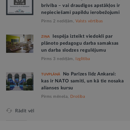
brīvība – vai draudīgos apstākļos ir
nepieciešami papildu ierobežojumi
Pirms 2 nedēļām,
Valsts vērtības
Iespēja izteikt viedokli par
ZIŅA
plānoto pedagogu darba samaksas
un darba slodzes regulējumu
Pirms 3 nedēļām,
Izglītība
No Parīzes līdz Ankarai:
TUVPLĀNĀ
kas ir NATO samiti, un kā tie nosaka
alianses kursu
Pirms mēneša,
Drošība
Rādīt vēl