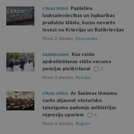
Paplašina
STĀJAS SPĒKĀ
lauksaimniecības un lopbarības
produktu klāstu, kurus nevarēs
ievest no Krievijas un Baltkrievijas
Pirms 2 dienām,
Ekonomika
Kas veido
SKAIDROJUMS
apdrošināšanas stāžu vecuma
pensijas piešķiršanai
1
Pirms 3 dienām,
Pensijas
Ar Saeimas lēmumu
STĀJAS SPĒKĀ
varēs atjaunot vēsturisko
taisnīgumu padomju psihiatrijas
represiju upuriem
1
Pirms 4 dienām,
Reģistri