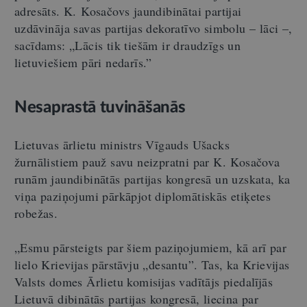
adresāts. K. Kosačovs jaundibinātai partijai
uzdāvināja savas partijas dekoratīvo simbolu – lāci –,
sacīdams: „Lācis tik tiešām ir draudzīgs un
lietuviešiem pāri nedarīs.”
Nesaprastā tuvināšanās
Lietuvas ārlietu ministrs Vīgauds Ušacks
žurnālistiem pauž savu neizpratni par K. Kosačova
runām jaundibinātās partijas kongresā un uzskata, ka
viņa paziņojumi pārkāpjot diplomātiskās etiķetes
robežas.
„Esmu pārsteigts par šiem paziņojumiem, kā arī par
lielo Krievijas pārstāvju „desantu”. Tas, ka Krievijas
Valsts domes Ārlietu komisijas vadītājs piedalījās
Lietuvā dibinātās partijas kongresā, liecina par