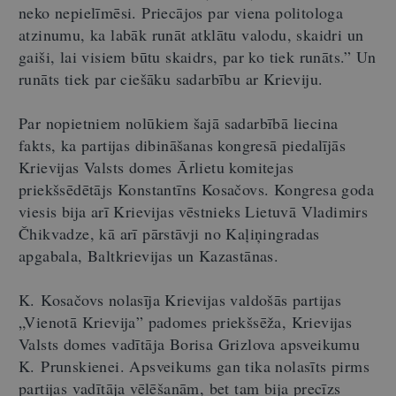
neko nepielīmēsi. Priecājos par viena politologa
atzinumu, ka labāk runāt atklātu valodu, skaidri un
gaiši, lai visiem būtu skaidrs, par ko tiek runāts.” Un
runāts tiek par ciešāku sadarbību ar Krieviju.
Par nopietniem nolūkiem šajā sadarbībā liecina
fakts, ka partijas dibināšanas kongresā piedalījās
Krievijas Valsts domes Ārlietu komitejas
priekšsēdētājs Konstantīns Kosačovs. Kongresa goda
viesis bija arī Krievijas vēstnieks Lietuvā Vladimirs
Čhikvadze, kā arī pārstāvji no Kaļiņingradas
apgabala, Baltkrievijas un Kazastānas.
K. Kosačovs nolasīja Krievijas valdošās partijas
„Vienotā Krievija” padomes priekšsēža, Krievijas
Valsts domes vadītāja Borisa Grizlova apsveikumu
K. Prunskienei. Apsveikums gan tika nolasīts pirms
partijas vadītāja vēlēšanām, bet tam bija precīzs