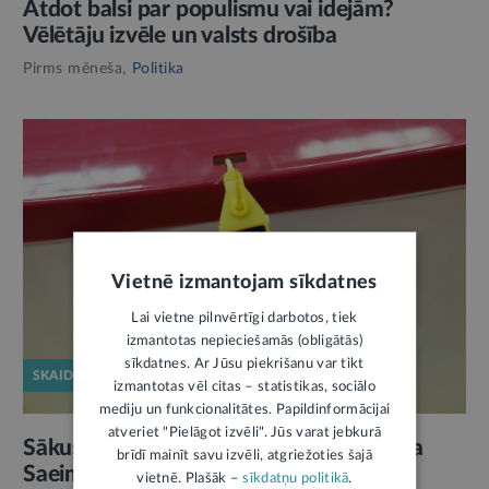
Atdot balsi par populismu vai idejām?
Vēlētāju izvēle un valsts drošība
Pirms mēneša,
Politika
Vietnē izmantojam sīkdatnes
Lai vietne pilnvērtīgi darbotos, tiek
izmantotas nepieciešamās (obligātās)
sīkdatnes. Ar Jūsu piekrišanu var tikt
SKAIDROJUMS
izmantotas vēl citas – statistikas, sociālo
mediju un funkcionalitātes. Papildinformācijai
atveriet "Pielāgot izvēli". Jūs varat jebkurā
Sākusies kandidātu sarakstu iesniegšana
brīdī mainīt savu izvēli, atgriežoties šajā
Saeimas vēlēšanām. Ko pārbauda CVK
vietnē. Plašāk –
sīkdatņu politikā
.