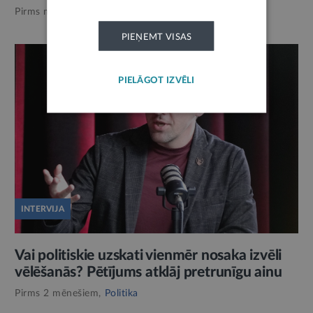
Pirms mēneša,
Politika
PIEŅEMT VISAS
PIELĀGOT IZVĒLI
INTERVIJA
Vai politiskie uzskati vienmēr nosaka izvēli
vēlēšanās? Pētījums atklāj pretrunīgu ainu
Pirms 2 mēnešiem,
Politika