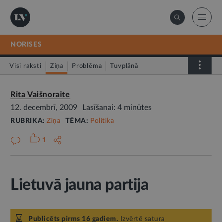
NORISES
Visi raksti
Ziņa
Problēma
Tuvplānā
Dienas fakts
Rita Vaišnoraite
12. decembrī, 2009
Lasīšanai: 4 minūtes
RUBRIKA:
Ziņa
TĒMA:
Politika
1
Lietuvā jauna partija
Publicēts pirms 16 gadiem.
Izvērtē satura