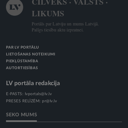
CILVĒKS · VALSTS ·
LIKUMS
Portāls par Latviju un mums Latvijā.
Palīgs tiesību aktu izpratnei.
PAR LV PORTĀLU
LIETOŠANAS NOTEIKUMI
PIEKĻŪSTAMĪBA
AUTORTIESĪBAS
LV portāla redakcija
E-PASTS:
lvportals@lv.lv
PRESES RELĪZĒM:
pr@lv.lv
SEKO MUMS