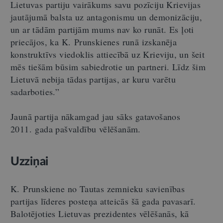
Lietuvas partiju vairākums savu pozīciju Krievijas
jautājumā balsta uz antagonismu un demonizāciju,
un ar tādām partijām mums nav ko runāt. Es ļoti
priecājos, ka K. Prunskienes runā izskanēja
konstruktīvs viedoklis attiecībā uz Krieviju, un šeit
mēs tiešām būsim sabiedrotie un partneri. Līdz šim
Lietuvā nebija tādas partijas, ar kuru varētu
sadarboties.”
Jaunā partija nākamgad jau sāks gatavošanos
2011. gada pašvaldību vēlēšanām.
Uzziņai
K. Prunskiene no Tautas zemnieku savienības
partijas līderes posteņa atteicās šā gada pavasarī.
Balotējoties Lietuvas prezidentes vēlēšanās, kā