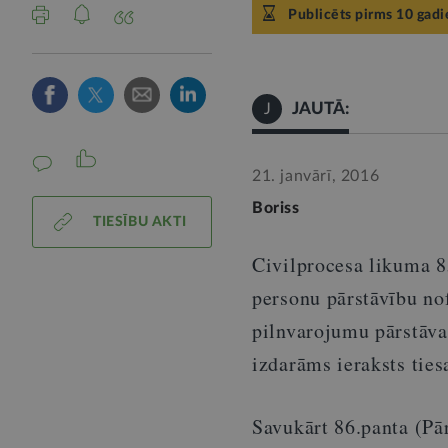
Publicēts pirms 10 gad
JAUTĀ:
J
21. janvārī, 2016
Boriss
TIESĪBU AKTI
Civilprocesa likuma 8
personu pārstāvību nof
pilnvarojumu pārstāva
izdarāms ieraksts ties
Savukārt 86.panta (Pār