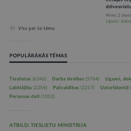
dzīvesviet
Pirms 2 dien
Līgumi, doku
Viss par šo tēmu
POPULĀRĀKĀS TĒMAS
Tieslietas
(6246)
Darba tiesības
(5764)
Līgumi, do
Labklājība
(2254)
Pašvaldības
(2217)
Uzturlīdzekļi
Personas dati
(1052)
ATBILD: TIESLIETU MINISTRIJA