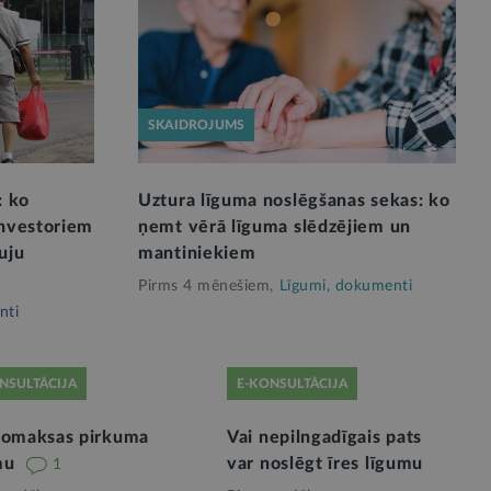
SKAIDROJUMS
: ko
Uztura līguma noslēgšanas sekas: ko
investoriem
ņemt vērā līguma slēdzējiem un
uju
mantiniekiem
Pirms 4 mēnešiem,
Līgumi, dokumenti
nti
NSULTĀCIJA
E-KONSULTĀCIJA
nomaksas pirkuma
Vai nepilngadīgais pats
mu
var noslēgt īres līgumu
1