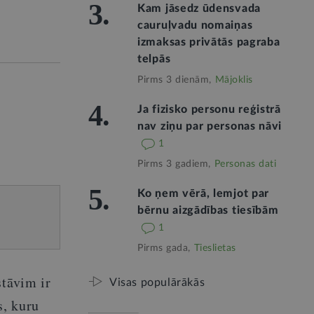
3.
Kam jāsedz ūdensvada
cauruļvadu nomaiņas
izmaksas privātās pagraba
telpās
Pirms 3 dienām,
Mājoklis
4.
Ja fizisko personu reģistrā
nav ziņu par personas nāvi
1
Pirms 3 gadiem,
Personas dati
5.
Ko ņem vērā, lemjot par
bērnu aizgādības tiesībām
1
Pirms gada,
Tieslietas
stāvim ir
Visas populārākās
s, kuru