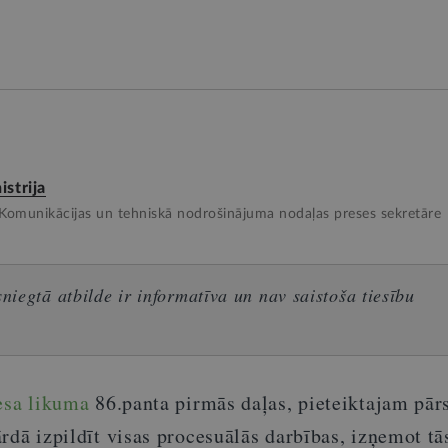
istrija
, Komunikācijas un tehniskā nodrošinājuma nodaļas preses sekretāre
iegtā atbilde ir informatīva un nav saistoša tiesību
esa likuma
86.panta pirmās daļas, pieteiktajam pār
rdā izpildīt visas procesuālās darbības, izņemot tā