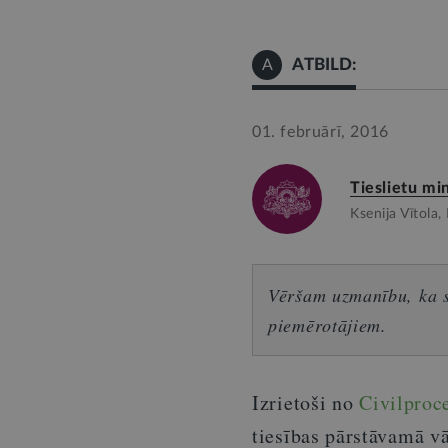
ATBILD:
A
01. februārī, 2016
Tieslietu min
Ksenija Vītola
Vēršam uzmanību, ka sn
piemērotājiem.
Izrietoši no
Civilproc
tiesības pārstāvamā vā