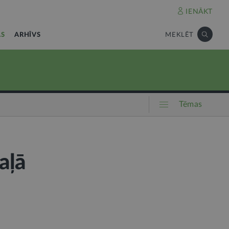
IENĀKT
AS
ARHĪVS
MEKLĒT
Tēmas
aļā