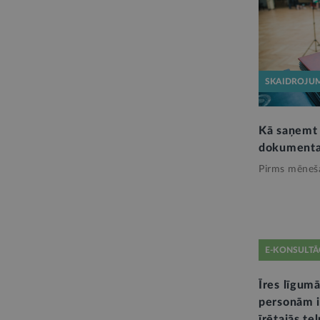
SKAIDROJU
Kā saņemt 
dokumenta
Pirms mēneš
E-KONSULTĀ
Īres līgum
personām i
īrētajās te