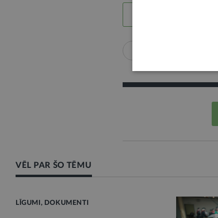
LABS SATURS
Līgumi, dokumenti
VĒL PAR ŠO TĒMU
LĪGUMI, DOKUMENTI