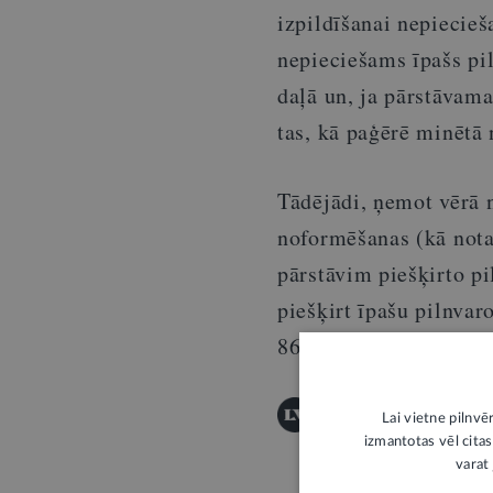
izpildīšanai nepiecie
nepieciešams īpašs pi
daļā un, ja pārstāvama
tas, kā paģērē minētā
Tādējādi, ņemot vērā 
noformēšanas (kā notar
pārstāvim piešķirto p
piešķirt īpašu pilnva
86.panta pirmajā daļā
© "LV portāla" saturu a
Lai vietne pilnvē
izmantotas vēl citas
varat 