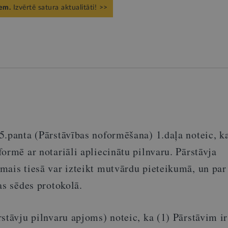
iem.
Izvērtē satura aktualitāti! >>
5.panta (Pārstāvības noformēšana) 1.daļa noteic, ka
ormē ar notariāli apliecinātu pilnvaru. Pārstāvja
mais tiesā var izteikt mutvārdu pieteikumā, un par
as sēdes protokolā.
stāvju pilnvaru apjoms) noteic, ka (1) Pārstāvim ir