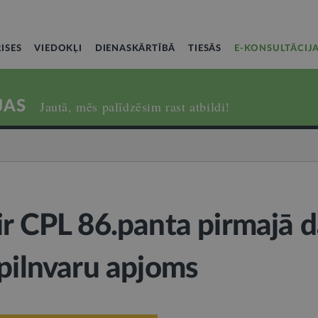
ISES
VIEDOKĻI
DIENASKĀRTĪBĀ
TIESĀS
E-KONSULTĀCIJ
JAS
Jautā, mēs palīdzēsim rast atbildi!
ir CPL 86.panta pirmajā d
 pilnvaru apjoms