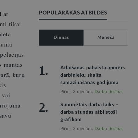
d ar
POPULĀRĀKĀS ATBILDES
mi tikai
šmeta
Dienas
Mēneša
īguma
pelācijas
ās mantas
1.
Atlaišanas pabalsta apmērs
varā, kuru
darbinieku skaita
samazināšanas gadījumā
cis
Pirms 3 dienām,
Darba tiesības
 vai
2.
varojuma
Summētais darba laiks –
darba stundas atbilstoši
 savu
grafikam
Pirms 2 dienām,
Darba tiesības