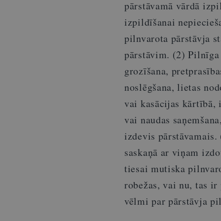
pārstāvamā vārdā izpil
izpildīšanai nepiecieš
pilnvarota pārstāvja 
pārstāvim. (2) Pilnīga
grozīšana, pretprasība
noslēgšana, lietas no
vai kasācijas kārtībā,
vai naudas saņemšana, 
izdevis pārstāvamais. 
saskaņā ar viņam izdo
tiesai mutiska pilnva
robežas, vai nu, tas i
vēlmi par pārstāvja pi