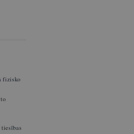
 fizisko
 to
 tiesības