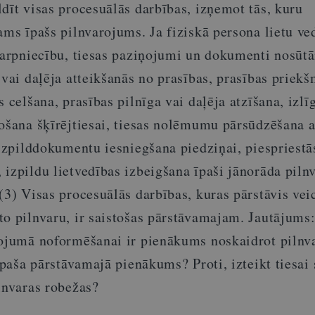
dīt visas procesuālās darbības, izņemot tās, kuru
ams īpašs pilnvarojums. Ja fiziskā persona lietu ve
starpniecību, tiesas paziņojumi un dokumenti nosūtā
 vai daļēja atteikšanās no prasības, prasības priek
s celšana, prasības pilnīga vai daļēja atzīšana, izl
došana šķīrējtiesai, tiesas nolēmumu pārsūdzēšana a
 izpilddokumentu iesniegšana piedziņai, piespriest
izpildu lietvedības izbeigšana īpaši jānorāda piln
(3) Visas procesuālās darbības, kuras pārstāvis vei
to pilnvaru, ir saistošas pārstāvamajam. Jautājums:
rojumā noformēšanai ir pienākums noskaidrot piln
r paša pārstāvamajā pienākums? Proti, izteikt tiesai
lnvaras robežas?