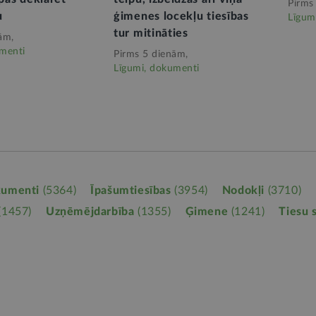
Pirms
u
ģimenes locekļu tiesības
Līgum
tur mitināties
ām,
menti
Pirms 5 dienām,
Līgumi, dokumenti
kumenti
(5364)
Īpašumtiesības
(3954)
Nodokļi
(3710)
(1457)
Uzņēmējdarbība
(1355)
Ģimene
(1241)
Tiesu 