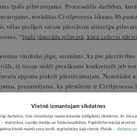
šams īpašs pilnvarojums. Procesuālās darbības, kur
lnvarojums, norādītas Civilprocesa likuma 86.panta
is vēlas piešķirt savam pārstāvim attiecīgu pilnva
 norma, “
īpaši jānorāda pilnvarā, kuru izdevis pārs
normas vārdisko jēgu, secināms, ka pie pārstāvības
iāli, tā tiesas sēdē) pienākums konkretizēt jeb nor
ilnvaru apjomu piekrīt pārstāvamajam. Nenorādot u
rojumu, prezumējams, ka pārstāvim ir Civilprocesa
 noteiktais pilnvaru apjoms.
Vietnē izmantojam sīkdatnes
izsargā autortiesības.
Jautājumu iesniegšanas noteikumi
rtīgi darbotos, tiek izmantotas nepieciešamās (obligātās) sīkdatnes. Ar Jūsu p
 – statistikas, sociālo mediju un funkcionalitātes. Papildinformācijai atveriet "
jebkurā brīdī mainīt savu izvēli, atgriežoties šajā vietnē. Plašāk –
sīkdatņu po