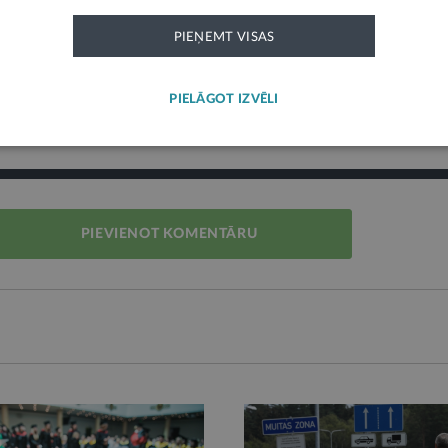
PIEŅEMT VISAS
PIELĀGOT IZVĒLI
Tieslietu ministrija
PIEVIENOT KOMENTĀRU