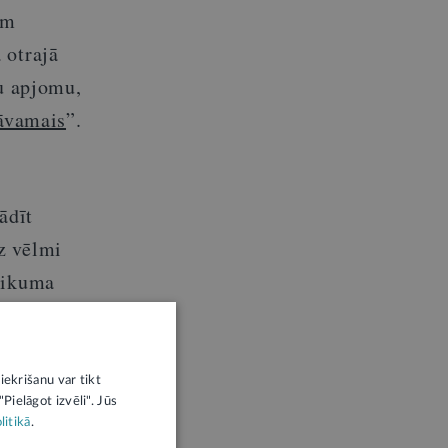
ām
 otrajā
ru apjomu,
tāvamais
”.
ādīt
z vēlmi
 likuma
iekrišanu var tikt
Pielāgot izvēli". Jūs
litikā
.