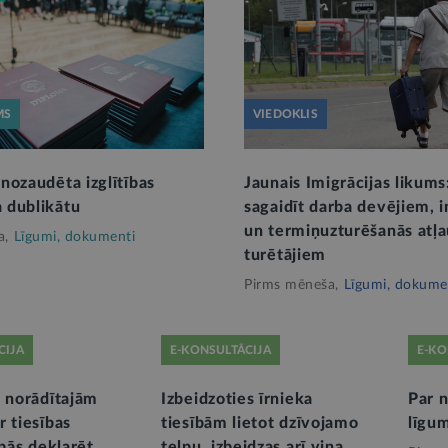
MS
VIEDOKLIS
nozaudēta izglītības
Jaunais Imigrācijas likums
 dublikātu
sagaidīt darba devējiem, 
un termiņuzturēšanās atļa
a,
Līgumi, dokumenti
turētājiem
Pirms mēneša,
Līgumi, dokume
CIJA
E-KONSULTĀCIJA
E-KO
ā norādītajām
Izbeidzoties īrnieka
Par 
r tiesības
tiesībām lietot dzīvojamo
līgu
lpās deklarēt
telpu, izbeidzas arī viņa