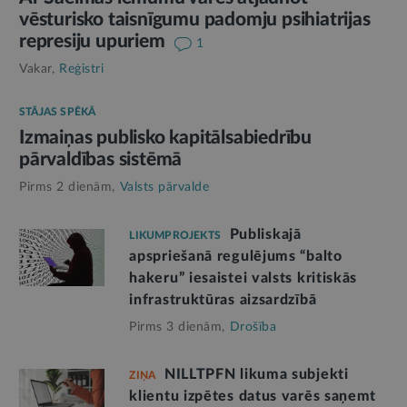
vēsturisko taisnīgumu padomju psihiatrijas
represiju upuriem
1
Vakar,
Reģistri
STĀJAS SPĒKĀ
Izmaiņas publisko kapitālsabiedrību
pārvaldības sistēmā
Pirms 2 dienām,
Valsts pārvalde
Publiskajā
LIKUMPROJEKTS
apspriešanā regulējums “balto
hakeru” iesaistei valsts kritiskās
infrastruktūras aizsardzībā
Pirms 3 dienām,
Drošība
NILLTPFN likuma subjekti
ZIŅA
klientu izpētes datus varēs saņemt