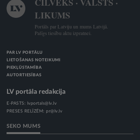
CILVĒKS · VALSTS ·
LIKUMS
Portāls par Latviju un mums Latvijā.
Palīgs tiesību aktu izpratnei.
PAR LV PORTĀLU
LIETOŠANAS NOTEIKUMI
PIEKĻŪSTAMĪBA
AUTORTIESĪBAS
LV portāla redakcija
E-PASTS:
lvportals@lv.lv
PRESES RELĪZĒM:
pr@lv.lv
SEKO MUMS