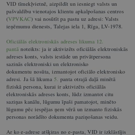
VID tīmekļvietnē, aizpildīt un iesniegt valsts un
pašvaldību vienotajos klientu apkalpošanas centros
(
VPVKAC
) vai nosūtīt pa pastu uz adresi: Valsts
ieņēmumu dienests, Talejas iela 1, Rīga, LV-1978.
Oficiālās elektroniskās adreses likuma 12.
pantā
noteikts: ja ir aktivizēts oficiālās elektroniskās
adreses konts, valsts iestāde un privātpersona
sazinās elektroniski un elektronisko
dokumentu nosūta, izmantojot oficiālo elektronisko
adresi. Ja šā likuma
5.
panta otrajā daļā minētā
fiziskā persona, kurai ir aktivizēts oficiālās
elektroniskās adreses konts, lūdz izmantot citu
saziņas kanālu, lūgumu īpaši pamatojot, minēto
lūgumu pēc iespējas ņem vērā un izmanto fiziskās
personas norādīto dokumenta paziņošanas veidu.
Ar ko e-adrese atšķiras no e-pasta, VID ir izklāstījis