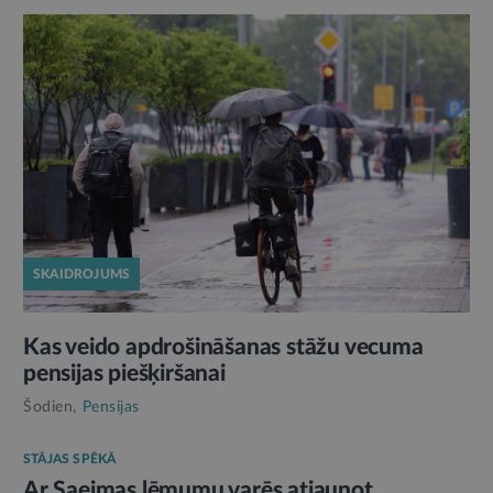
SKAIDROJUMS
Kas veido apdrošināšanas stāžu vecuma
pensijas piešķiršanai
Šodien,
Pensijas
STĀJAS SPĒKĀ
Ar Saeimas lēmumu varēs atjaunot