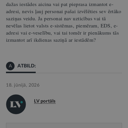
dažas iestādes aicina vai pat pieprasa izmantot e-
adresi, nevis ļauj personai pašai izvēlēties sev ērtāko
saziņas veidu. Ja personai nav uzticības vai tā
nevēlas lietot valsts e-sistēmas, piemēram, EDS, e-
adresi vai e-veselību, vai tai tomēr ir pienākums tās
izmantot arī ikdienas saziņā ar iestādēm?
ATBILD:
A
18. jūnijā, 2026
LV portāls