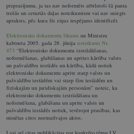
pieprasījumu, ja tas nav noformēts atbilstoši šā panta
trešās un ceturtās daļas noteikumiem vai nav sniegts
apraksts, pēc kura šīs ziņas iespējams identificēt.
Elektronisko dokumentu likums
un Ministru
kabineta 2005. gada 28. jūnija
noteikumi Nr.
473
“Elektronisko dokumentu izstrādāšanas,
noformēšanas, glabāšanas un aprites kārtība valsts
un pašvaldību iestādēs un kārtība, kādā notiek
elektronisko dokumentu aprite starp valsts un
pašvaldību iestādēm vai starp šīm iestādēm un
fiziskajām un juridiskajām personām” noteic, ka
elektronisko dokumentu izstrādāšana un
noformēšana, glabāšana un aprite valsts un
pašvaldību iestādēs notiek, ievērojot prasības, kas
minētas citos normatīvajos aktos.
Lasi arī citas publikācijas par konkrēto tēmu LV