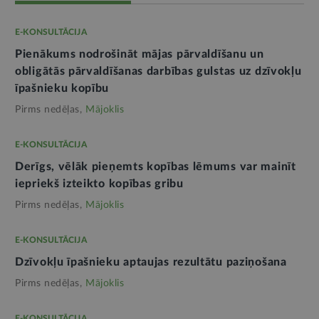
E-KONSULTĀCIJA
Pienākums nodrošināt mājas pārvaldīšanu un
obligātās pārvaldīšanas darbības gulstas uz dzīvokļu
īpašnieku kopību
Pirms nedēļas,
Mājoklis
E-KONSULTĀCIJA
Derīgs, vēlāk pieņemts kopības lēmums var mainīt
iepriekš izteikto kopības gribu
Pirms nedēļas,
Mājoklis
E-KONSULTĀCIJA
Dzīvokļu īpašnieku aptaujas rezultātu paziņošana
Pirms nedēļas,
Mājoklis
E-KONSULTĀCIJA