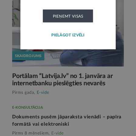
PIEŅEMT VISAS
PIELĀGOT IZVĒLI
SKAIDROJUMS
Portālam “Latvija.lv” no 1. janvāra ar
internetbanku pieslēgties nevarēs
Pirms gada,
E-vide
E-KONSULTĀCIJA
Dokuments pusēm jāparaksta vienādi – papīra
formātā vai elektroniski
Pirms 8 mēnešiem,
E-vide