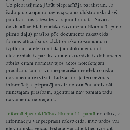
Uz pieprasījuma jābūt pieprasītāja parakstam. Ja
šādu pieprasījumu nav iespējams elektroniski droši
parakstīt, tas jāiesniedz papīra formātā. Savukārt
(saskaņā ar Elektronisko dokumentu likuma 3. panta
pirmo daļu) prasība pēc dokumenta rakstveida
formas attiecībā uz elektronisko dokumentu ir
izpildīta, ja elektroniskajam dokumentam ir
elektroniskais paraksts un elektroniskais dokuments
atbilst citām normatīvajos aktos noteiktajām
prasībām: tam ir visi nepieciešamie elektroniskā
dokumenta rekvizīti. Līdz ar to, ja ierobežotas
informācijas pieprasījums ir noformēts atbilstoši
minētajām prasībām, aģentūrai nav pamata tādu
dokumentu nepieņemt.
Informācijas atklātības likuma 11. pantā
noteikts, ka
informāciju var pieprasīt rakstveidā, mutvārdos vai
elektroniskā veidā. Iestāde var atteikties izpildīt