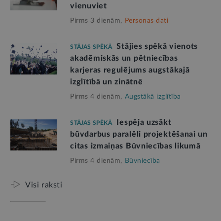
vienuviet
Pirms 3 dienām,
Personas dati
Stājies spēkā vienots
STĀJAS SPĒKĀ
akadēmiskās un pētniecības
karjeras regulējums augstākajā
izglītībā un zinātnē
Pirms 4 dienām,
Augstākā izglītība
Iespēja uzsākt
STĀJAS SPĒKĀ
būvdarbus paralēli projektēšanai un
citas izmaiņas Būvniecības likumā
Pirms 4 dienām,
Būvniecība
Visi raksti