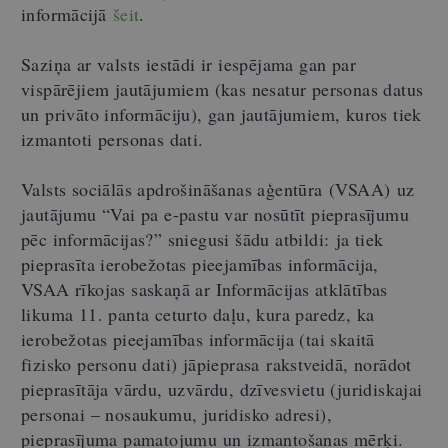
informācijā
šeit
.
Saziņa ar valsts iestādi ir iespējama gan par
vispārējiem jautājumiem (kas nesatur personas datus
un privāto informāciju), gan jautājumiem, kuros tiek
izmantoti personas dati.
Valsts sociālās apdrošināšanas aģentūra (VSAA) uz
jautājumu “Vai pa e-pastu var nosūtīt pieprasījumu
pēc informācijas?” sniegusi šādu atbildi: ja tiek
pieprasīta ierobežotas pieejamības informācija,
VSAA rīkojas saskaņā ar Informācijas atklātības
likuma 11. panta ceturto daļu, kura paredz, ka
ierobežotas pieejamības informācija (tai skaitā
fizisko personu dati) jāpieprasa rakstveidā, norādot
pieprasītāja vārdu, uzvārdu, dzīvesvietu (juridiskajai
personai – nosaukumu, juridisko adresi),
pieprasījuma pamatojumu un izmantošanas mērķi.