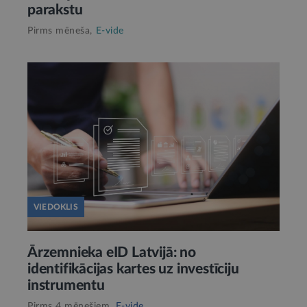
parakstu
Pirms mēneša,
E-vide
VIEDOKLIS
Ārzemnieka eID Latvijā: no
identifikācijas kartes uz investīciju
instrumentu
Pirms 4 mēnešiem,
E-vide