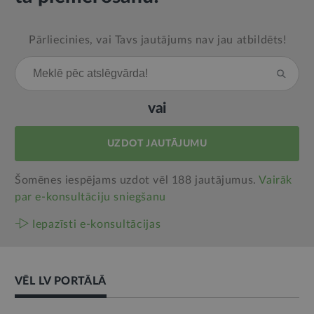
Pārliecinies, vai Tavs jautājums nav jau atbildēts!
vai
UZDOT JAUTĀJUMU
Šomēnes iespējams uzdot vēl 188 jautājumus.
Vairāk
par e‑konsultāciju sniegšanu
Iepazīsti e-konsultācijas
VĒL LV PORTĀLĀ