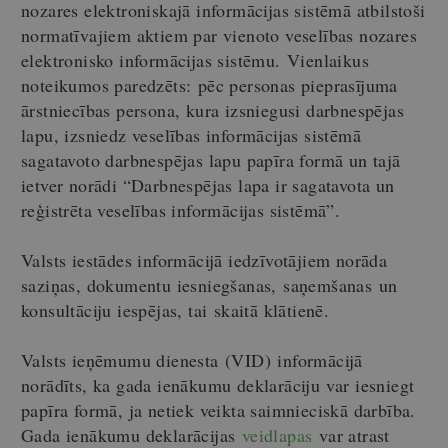
nozares elektroniskajā informācijas sistēmā atbilstoši
normatīvajiem aktiem par vienoto veselības nozares
elektronisko informācijas sistēmu. Vienlaikus
noteikumos paredzēts: pēc personas pieprasījuma
ārstniecības persona, kura izsniegusi darbnespējas
lapu, izsniedz veselības informācijas sistēmā
sagatavoto darbnespējas lapu papīra formā un tajā
ietver norādi “Darbnespējas lapa ir sagatavota un
reģistrēta veselības informācijas sistēmā”.
Valsts iestādes informācijā iedzīvotājiem norāda
saziņas, dokumentu iesniegšanas, saņemšanas un
konsultāciju iespējas, tai skaitā klātienē.
Valsts ieņēmumu dienesta (VID) informācijā
norādīts, ka gada ienākumu deklarāciju var iesniegt
papīra formā, ja netiek veikta saimnieciskā darbība.
Gada ienākumu deklarācijas
veidlapas
var atrast