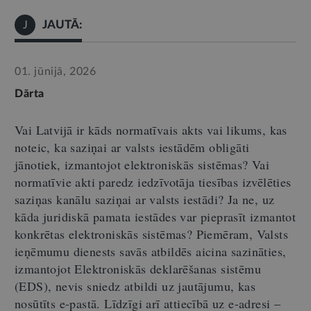
JAUTĀ:
J
01. jūnijā, 2026
Dārta
Vai Latvijā ir kāds normatīvais akts vai likums, kas
noteic, ka saziņai ar valsts iestādēm obligāti
jānotiek, izmantojot elektroniskās sistēmas? Vai
normatīvie akti paredz iedzīvotāja tiesības izvēlēties
saziņas kanālu saziņai ar valsts iestādi? Ja n
e
, uz
kāda juridiskā pamata iestādes var pieprasīt izmantot
konkrētas elektroniskās sistēmas?
Piemēram, Valsts
ieņēmumu dienests savās atbildēs aicina sazināties,
izmantojot Elektroniskās deklarēšanas sistēmu
(EDS), nevis sniedz atbildi uz jautājumu, kas
nosūtīts e-pastā. Līdzīgi arī attiecībā uz e-adresi –