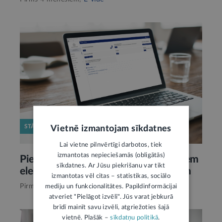
STĀJAS SPĒKĀ
Vietnē izmantojam sīkdatnes
Lai vietne pilnvērtīgi darbotos, tiek
izmantotas nepieciešamās (obligātās)
Pieslēgšanās VID EDS – tikai ar drošiem
sīkdatnes. Ar Jūsu piekrišanu var tikt
elektroniskās identifikācijas līdzekļiem
izmantotas vēl citas – statistikas, sociālo
Pirms 11 mēnešiem,
E-vide
mediju un funkcionalitātes. Papildinformācijai
atveriet "Pielāgot izvēli". Jūs varat jebkurā
brīdī mainīt savu izvēli, atgriežoties šajā
vietnē. Plašāk –
sīkdatņu politikā
.