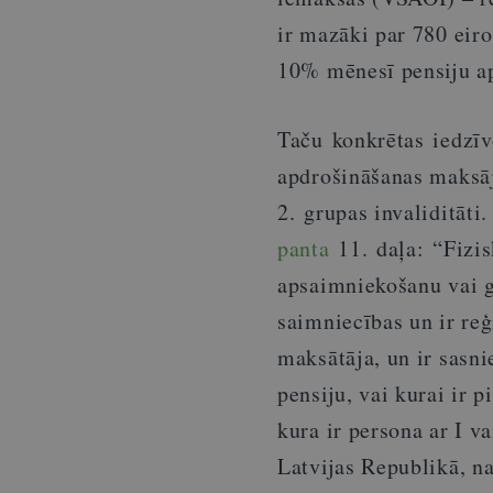
ir mazāki par 780 eir
10% mēnesī pensiju a
Taču konkrētas iedzīvo
apdrošināšanas maksāju
2. grupas invaliditāti
panta
11. daļa: “Fizis
apsaimniekošanu vai g
saimniecības un ir re
maksātāja, un ir sasn
pensiju, vai kurai ir p
kura ir persona ar I va
Latvijas Republikā, na