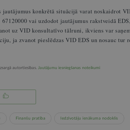
jautājumus konkrētā situācijā varat noskaidrot V
ni 67120000 vai uzdodot jautājumus rakstveidā EDS
not uz VID konsultatīvo tālruni, ikviens var saņem
āciju, ja zvanot pieslēdzas VID EDS un nosauc tur
izsargā autortiesības.
Jautājumu iesniegšanas noteikumi
e
Finanšu pratība
Iedzīvotāju ienākuma nodoklis