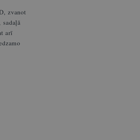
ID, zvanot
, sadaļā
t arī
 redzamo