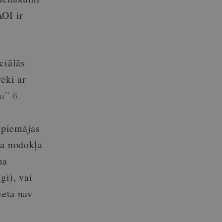
AOI ir
ciālās
ēki ar
u” 6.
 piemājas
ma nodokļa
ma
gi), vai
ieta nav