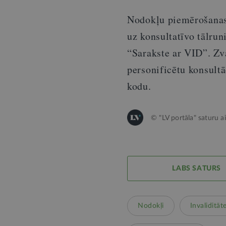
Nodokļu piemērošanas 
uz konsultatīvo tālru
“Sarakste ar VID”. Zva
personificētu konsult
kodu.
© "LV portāla" saturu a
LABS SATURS
Nodokļi
Invaliditāt