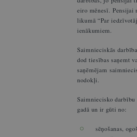
darbības, jo pensijai
eiro mēnesī. Pensija
likumā “Par iedzīvot
ienākumiem.
Saimnieciskās darbība
dod tiesības saņemt va
saņēmējam saimniecis
nodokļi.
Saimniecisko darbīb
gadā un ir gūti no:
sēņošanas, ogoš