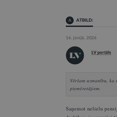
ATBILD:
A
16. jūnijā, 2026
LV portāls
Vēršam uzmanību, ka sn
piemērotājiem.
Saņemot nelielu pensi