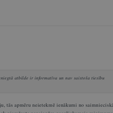
iegtā atbilde ir informatīva un nav saistoša tiesību
ju, tās apmēru neietekmē ienākumi no saimniecisk