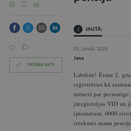
JAUTĀ:
J
01. jūnijā, 2026
Jana
TIESĪBU AKTI
Labdien!
Esmu 2.
gru
reģistrēties kā saimni
mēnesī par personīgo 
jāreģistrējas VID un 
(piemēram, 6000 eiro)
ietekmēs manu pensij