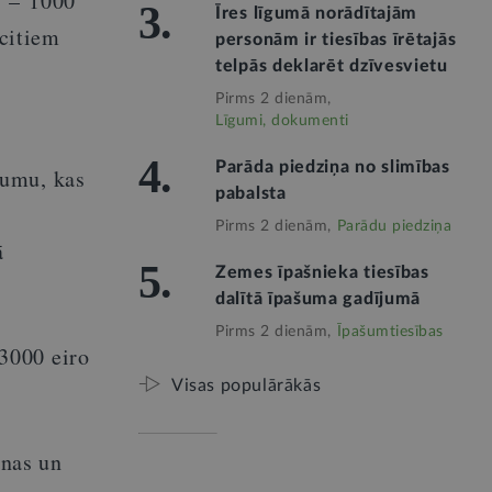
s
–
1000
3.
Īres līgumā norādītajām
citiem
personām ir tiesības īrētajās
telpās deklarēt dzīvesvietu
Pirms 2 dienām,
Līgumi, dokumenti
4.
Parāda piedziņa no slimības
cumu, kas
pabalsta
Pirms 2 dienām,
Parādu piedziņa
ā
5.
Zemes īpašnieka tiesības
dalītā īpašuma gadījumā
Pirms 2 dienām,
Īpašumtiesības
3000 eiro
Visas populārākās
anas un