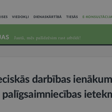
ISES
VIEDOKĻI
DIENASKĀRTĪBĀ
TIESĀS
E-KONSULTĀCIJ
JAS
Jautā, mēs palīdzēsim rast atbildi!
eciskās darbības ienākum
 palīgsaimniecības ietek