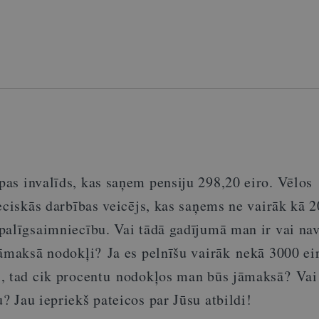
pas invalīds, kas saņem pensiju 298,20 eiro. Vēlos
eciskās darbības veicējs, kas saņems ne vairāk kā 2
palīgsaimniecību. Vai tādā gadījumā man ir vai na
jāmaksā nodokļi?
Ja es pelnīšu vairāk
ne
kā 3000 ei
, tad cik
procentu
nodokļos man būs jāma
ks
ā
?
V
ai
u?
Jau i
epriekš pateicos par Jūsu atbildi!