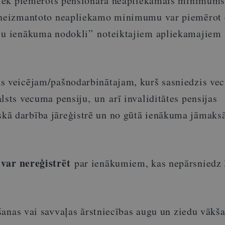
 tiek piemērots pensionāra neapliekamais minimum
i neizmantoto neapliekamo minimumu var piemērot 
āju ienākuma nodokli” noteiktajiem apliekamajiem
s veicējam/pašnodarbinātajam, kurš sasniedzis ve
lsts vecuma pensiju, un arī invaliditātes pensijas
kā darbība jāreģistrē un no gūtā ienākuma jāmaks
var nereģistrēt
u
par ienākumiem, kas nepārsniedz 
anas vai savvaļas ārstniecības augu un ziedu vākš