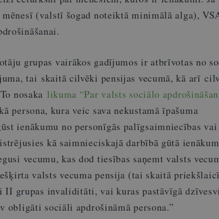
o mēnesī (valstī šogad noteiktā minimālā alga), VS
pdrošināšanai.
tāju grupas vairākos gadījumos ir atbrīvotas no so
ma, tai skaitā cilvēki pensijas vecumā, kā arī cilv
. To nosaka
likuma “Par valsts sociālo apdrošināšan
kā persona, kura veic sava nekustamā īpašuma
ūst ienākumu no personīgās palīgsaimniecības vai
ģistrējusies kā saimnieciskajā darbībā gūtā ienāku
iegusi vecumu, kas dod tiesības saņemt valsts vecu
iešķirta valsts vecuma pensija (tai skaitā priekšlaicī
i II grupas invaliditāti, vai kuras pastāvīgā dzīvesv
v obligāti sociāli apdrošināmā persona.”