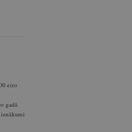
00 eiro
v
ro gadā
 ienākumi