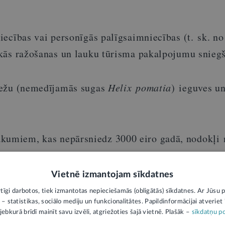
ecības vai personīgās palīgsaimniecības (t. sk. no
kās ražošanas un lauku tūrisma pakalpojumu sniegš
mežu (nemedījamās sugas
Helix pomatia
) ieguves u
kumiem, kas nepārsniedz 3000 eiro gadā, nodokļi 
ienākumi jāuzskaita un, kad tie gada laikā pārsnie
laikā jāreģistrē saimnieciskā darbība. Tas norādīts
Vietnē izmantojam sīkdatnes
VID) informācijā
“Saimnieciskās darbības veicēji”
.
rtīgi darbotos, tiek izmantotas nepieciešamās (obligātās) sīkdatnes. Ar Jūsu p
 – statistikas, sociālo mediju un funkcionalitātes. Papildinformācijai atveriet "
jebkurā brīdī mainīt savu izvēli, atgriežoties šajā vietnē. Plašāk –
sīkdatņu po
ko darbību, jāizvēlas nodokļu režīms. Izvēloties m