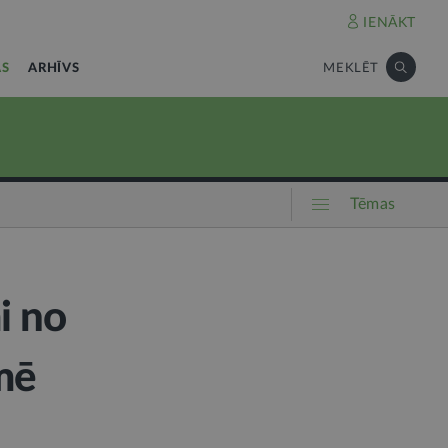
IENĀKT
AS
ARHĪVS
MEKLĒT
Tēmas
i no
mē