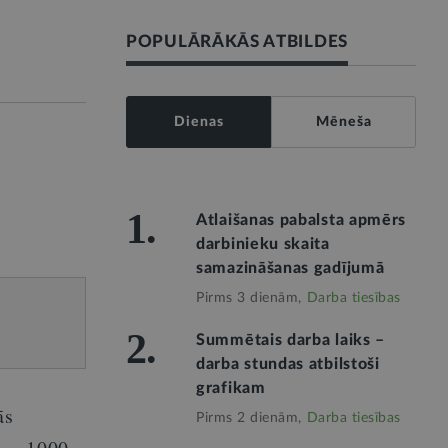
POPULĀRĀKĀS ATBILDES
Dienas
Mēneša
1.
Atlaišanas pabalsta apmērs
darbinieku skaita
samazināšanas gadījumā
Pirms 3 dienām,
Darba tiesības
2.
Summētais darba laiks –
darba stundas atbilstoši
grafikam
ās
Pirms 2 dienām,
Darba tiesības