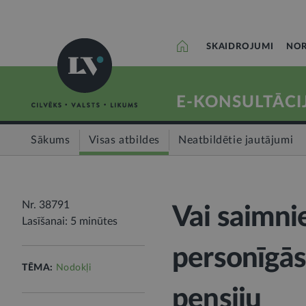
SKAIDROJUMI
NOR
E-KONSULTĀCI
Sākums
Visas atbildes
Neatbildētie jautājumi
Nr. 38791
Vai saimni
Lasīšanai: 5 minūtes
personīgās
TĒMA:
Nodokļi
pensiju