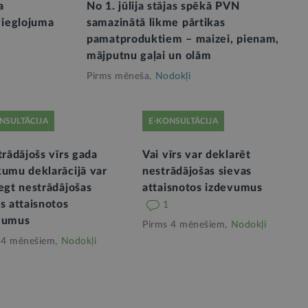
a
No 1. jūlija stājas spēkā PVN
vieglojuma
samazinātā likme pārtikas
pamatproduktiem – maizei, pienam,
mājputnu gaļai un olām
Pirms mēneša,
Nodokļi
NSULTĀCIJA
E-KONSULTĀCIJA
trādājošs vīrs gada
Vai vīrs var deklarēt
kumu deklarācijā var
nestrādājošas sievas
egt nestrādājošas
attaisnotos izdevumus
s attaisnotos
1
vumus
Pirms 4 mēnešiem,
Nodokļi
 4 mēnešiem,
Nodokļi