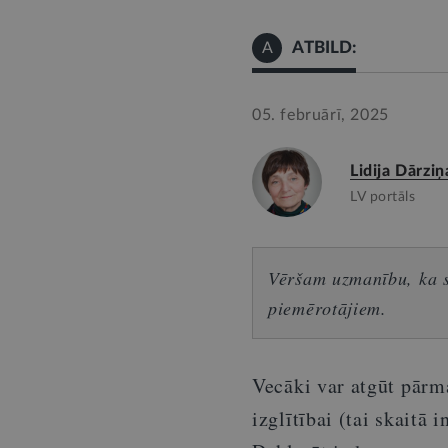
ATBILD:
A
05. februārī, 2025
Lidija Dārziņ
LV portāls
Vēršam uzmanību, ka sn
piemērotājiem.
Vecāki var atgūt pārm
izglītībai (tai skaitā 