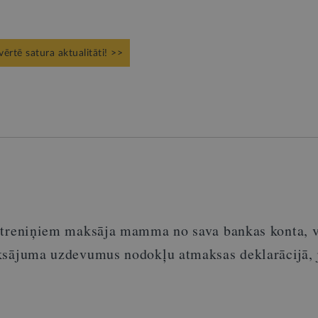
vērtē satura aktualitāti! >>
treniņiem
maksāja
mamma no
sava
bankas
konta
,
sā
juma
uzdevumus
nodokļu
atmaksas
dekla
rācijā
,