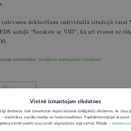
s.
 izdevumu deklarēšanu individuālā situācijā varat 
DS sadaļā “Sarakste ar VID”, kā arī zvanot uz tāl
00.
izsargā autortiesības.
Jautājumu iesniegšanas noteikumi
Vietnē izmantojam sīkdatnes
atība
Attaisnotie izdevumi
rtīgi darbotos, tiek izmantotas nepieciešamās (obligātās) sīkdatnes. Ar Jūsu p
 – statistikas, sociālo mediju un funkcionalitātes. Papildinformācijai atveriet "
jebkurā brīdī mainīt savu izvēli, atgriežoties šajā vietnē. Plašāk –
sīkdatņu po