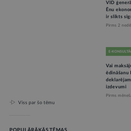
VID ģenerā
Ēnu ekonom
ir slikts si
Pirms 2 nedē
E-KONSULTĀ
Vai maksāj
ēdināšanu 
deklarējami
izdevumi
Pirms mēneš
Viss par šo tēmu
POPULĀRĀKĀS TĒMAS