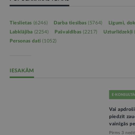
Tieslietas
(6246)
Darba tiesības
(5764)
Līgumi, do
Labklājība
(2254)
Pašvaldības
(2217)
Uzturlīdzekļi
Personas dati
(1052)
IESAKĀM
E-KONSULTĀ
Vai apdroši
piedzīt za
vainīgās p
Pirms 3 nedē