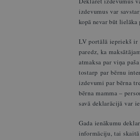
Deklarēt izdevumus va
izdevumus var savstar
kopā nevar būt lielāka 
LV portālā iepriekš i
paredz, ka maksātāja
atmaksa par viņa paša
tostarp par bērnu inte
izdevumi par bērna tr
bērna mamma – persona
savā deklarācijā var ie
Gada ienākumu deklarāc
informāciju, tai skait