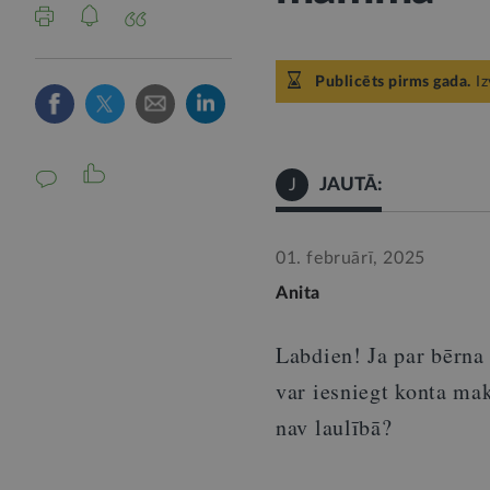
Publicēts pirms gada.
Iz
JAUTĀ:
J
01. februārī, 2025
Anita
Labdien
! Ja par
bērna
var
iesniegt
konta
mak
nav
laulībā
?