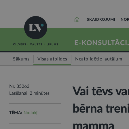
SKAIDROJUMI
NOR
E-KONSULTĀCI
Sākums
Visas atbildes
Neatbildētie jautājumi
Nr. 35263
Vai tēvs v
Lasīšanai: 2 minūtes
bērna tren
TĒMA:
Nodokļi
mamma