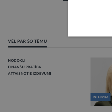
VĒL PAR ŠO TĒMU
NODOKĻI
FINANŠU PRATĪBA
ATTAISNOTIE IZDEVUMI
INTERVIJA