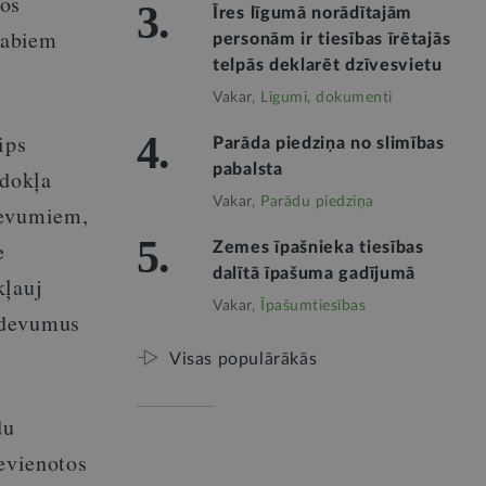
mos
3.
Īres līgumā norādītajām
ā
abiem
personām ir tiesības īrētajās
telpās deklarēt dzīvesvietu
Vakar,
Līgumi, dokumenti
4.
ips
Parāda piedziņa no slimības
pabalsta
odokļa
Vakar,
Parādu piedziņa
devumiem,
5.
e
Zemes īpašnieka tiesības
dalītā īpašuma gadījumā
kļauj
Vakar,
Īpašumtiesības
zdevumus
Visas populārākās
du
ievienotos