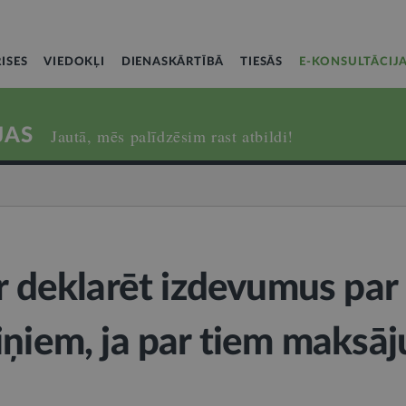
ISES
VIEDOKĻI
DIENASKĀRTĪBĀ
TIESĀS
E-KONSULTĀCIJ
JAS
Jautā, mēs palīdzēsim rast atbildi!
ar deklarēt izdevumus par
iņiem, ja par tiem maksāj