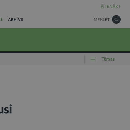
IENĀKT
AS
ARHĪVS
MEKLĒT
Tēmas
usi