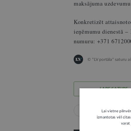
maksājuma uzdevumu
Konkretizēt attaisnoto
ieņēmumu dienestā – E
numuru: +371 671200
© "LV portāla" saturu a
LABS SATURS
Nodokļi
Finanšu pr
Lai vietne pilnvē
izmantotas vēl citas
varat 