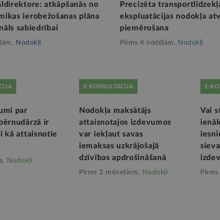
ldirektore: atkāpšanās no
Precizēta transportlīdzekļ
ikas ierobežošanas plāna
ekspluatācijas nodokļa at
gnāls sabiedrībai
piemērošana
ļām,
Nodokļi
Pirms 4 nedēļām,
Nodokļi
CIJA
E-KONSULTĀCIJA
E-KO
umi par
Nodokļa maksātājs
Vai s
bērnudārzā ir
attaisnotajos izdevumos
ienā
 kā attaisnotie
var iekļaut savas
iesni
iemaksas uzkrājošajā
sieva
dzīvības apdrošināšanā
izde
a,
Nodokļi
Pirms 2 mēnešiem,
Nodokļi
Pirms