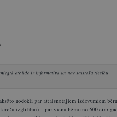
a
iegtā atbilde ir informatīva un nav saistoša tiesību
aksāto nodokli par attaisnotajiem izdevumiem bēr
interešu izglītībai) – par vienu bērnu no 600 eiro ga