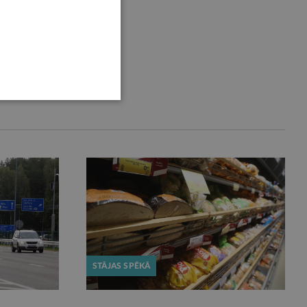
STĀJAS SPĒKĀ