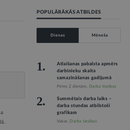
POPULĀRĀKĀS ATBILDES
Dienas
Mēneša
1.
Atlaišanas pabalsta apmērs
darbinieku skaita
samazināšanas gadījumā
Pirms 2 dienām,
Darba tiesības
2.
Summētais darba laiks –
darba stundas atbilstoši
na
grafikam
dā.
Vakar,
Darba tiesības