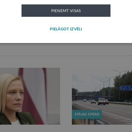
PIEŅEMT VISAS
PIEVIENOT KOMENTĀRU
PIELĀGOT IZVĒLI
STĀJAS SPĒKĀ