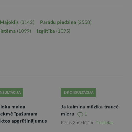
Mājoklis
(3142)
Parādu piedziņa
(2558)
sistēma
(1099)
Izglītība
(1095)
NSULTĀCIJA
E-KONSULTĀCIJA
nieka maiņa
Ja kaimiņa mūzika traucē
tekmē īpašumam
mieru
1
iktos apgrūtinājumus
Pirms 3 nedēļām,
Tieslietas