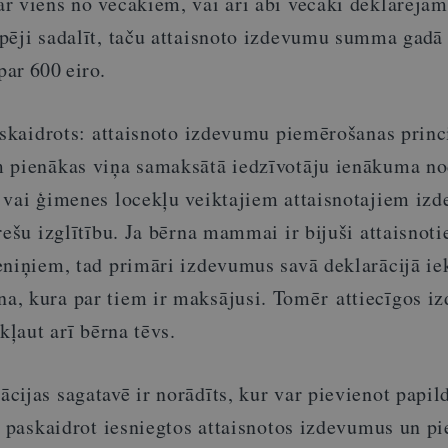
r viens no vecākiem, vai arī abi vecāki deklarēja
pēji sadalīt, taču attaisnoto izdevumu summa
gad
par 600 eiro.
r skaidrots: attaisnoto izdevumu piemērošanas princ
m pienākas viņa samaksātā iedzīvotāju ienākuma n
 vai ģimenes locekļu veiktajiem attaisnotajiem iz
rešu izglītību. Ja bērna mammai ir bijuši attaisnoti
eniņiem, tad primāri izdevumus savā deklarācijā ie
, kura par tiem ir maksājusi. Tomēr attiecīgos i
kļaut arī bērna tēvs.
ijas sagatavē ir norādīts, kur var pievienot papil
ā paskaidrot iesniegtos attaisnotos izdevumus un p