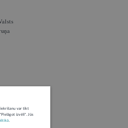
Valsts
ruņa
iekrišanu var tikt
Pielāgot izvēli". Jūs
litikā
.