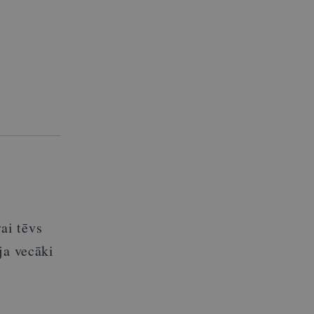
v
ai
tēvs
 ja
vecāki