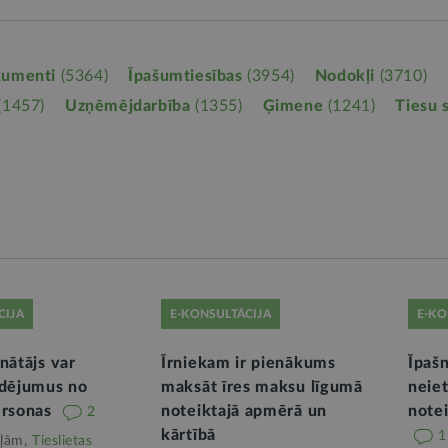
kumenti
(5364)
Īpašumtiesības
(3954)
Nodokļi
(3710)
(1457)
Uzņēmējdarbība
(1355)
Ģimene
(1241)
Tiesu 
CIJA
E-KONSULTĀCIJA
E-KO
nātājs var
Īrniekam ir pienākums
Īpaš
udējumus no
maksāt īres maksu līgumā
neie
ersonas
noteiktajā apmērā un
note
2
kārtībā
1
ļām,
Tieslietas