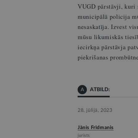
VUGD pārstāvji, kuri s
municipālā policija m
nesaskatīja. Izvest v
mūsu likumiskās tiesī
iecirkņa pārstāvja pat
piekrišanas prombūtne
ATBILD:
A
28. jūlijā, 2023
Jānis Frīdmanis
jurists