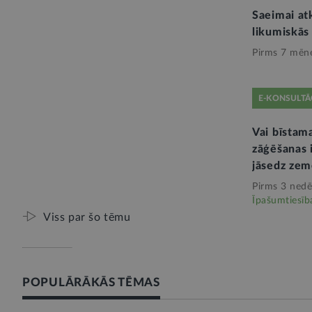
Saeimai at
likumiskās
Pirms 7 mēn
E-KONSULTĀ
Vai bīstam
zāģēšanas 
jāsedz ze
Pirms 3 nedē
Īpašumtiesīb
Viss par šo tēmu
POPULĀRĀKĀS TĒMAS