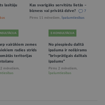
s lasītāju
Kas svarīgāks servitūtu lietās –
bizness vai privātā dzīve?
7
ības
Pirms 11 mēnešiem,
Īpašumtiesības
NSULTĀCIJA
E-KONSULTĀCIJA
tarp vairākiem zemes
No piespiedu dalītā
iekiem radies strīds
īpašuma ir nošķirams
omātās teritorijas
“brīvprātīgais dalītais
ntošanu
īpašums”
 2 mēnešiem,
Pirms 2 mēnešiem,
mtiesības
Īpašumtiesības