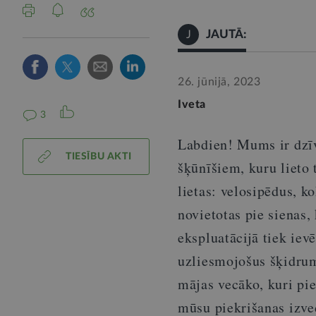
JAUTĀ:
J
26. jūnijā, 2023
Iveta
3
Labdien! Mums ir dzīv
TIESĪBU AKTI
šķūnīšiem, kuru lieto 
lietas: velosipēdus, ko
novietotas pie sienas,
ekspluatācijā tiek iev
uzliesmojošus šķidrumu
mājas vecāko, kuri pie
mūsu piekrišanas izved