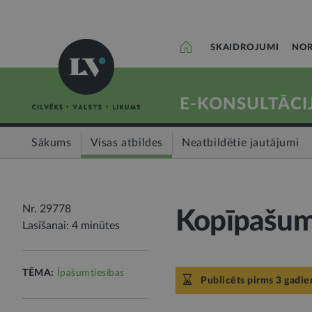
SKAIDROJUMI
NOR
E-KONSULTĀCI
Sākums
Visas atbildes
Neatbildētie jautājumi
Nr. 29778
Kopīpašum
Lasīšanai: 4 minūtes
TĒMA:
Īpašumtiesības
Publicēts pirms 3 gadie