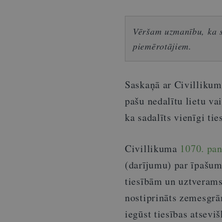
Vēršam uzmanību, ka sn
piemērotājiem.
Saskaņā ar Civilliku
pašu nedalītu lietu va
ka sadalīts vienīgi tie
Civillikuma
1070. pan
(darījumu) par īpašuma
tiesībām un uztverams
nostiprināts zemesgrā
iegūst tiesības atsevi