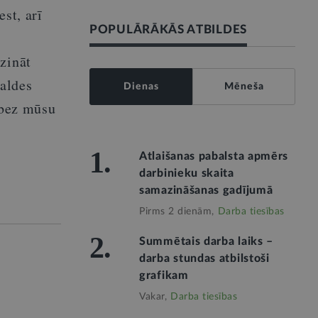
st, arī
POPULĀRĀKĀS ATBILDES
zināt
aldes
Dienas
Mēneša
 bez mūsu
1.
Atlaišanas pabalsta apmērs
darbinieku skaita
samazināšanas gadījumā
Pirms 2 dienām,
Darba tiesības
2.
Summētais darba laiks –
darba stundas atbilstoši
grafikam
Vakar,
Darba tiesības