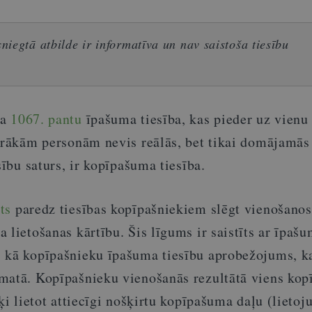
iegtā atbilde ir informatīva un nav saistoša tiesību
ma
1067. pantu
īpašuma tiesība, kas pieder uz vienu
irākām personām nevis reālās, bet tikai domājamās 
sību saturs, ir kopīpašuma tiesība.
ts
paredz tiesības kopīpašniekiem slēgt vienošanos
 lietošanas kārtību. Šis līgums ir saistīts ar īpaš
 kā kopīpašnieku īpašuma tiesību aprobežojums, ka
matā. Kopīpašnieku vienošanās rezultātā viens kop
šķi lietot attiecīgi nošķirtu kopīpašuma daļu (lieto