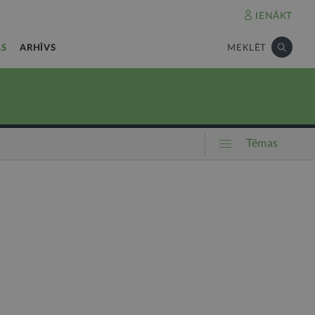
IENĀKT
AS
ARHĪVS
MEKLĒT
Tēmas