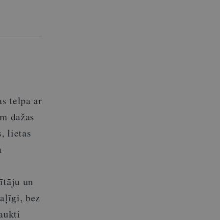
s telpa ar
jam dažas
, lietas
a
ītāju un
aļīgi, bez
aukti