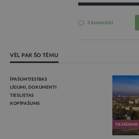
3 komentāri
VĒL PAR ŠO TĒMU
ĪPAŠUMTIESĪBAS
LĪGUMI, DOKUMENTI
TIESLIETAS
KOPĪPAŠUMS
TIESĀŠANĀS