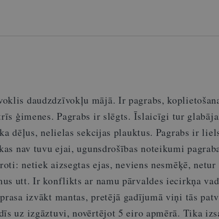
oklis daudzdzīvokļu mājā. Ir pagrabs, koplietošana
trīs ģimenes. Pagrabs ir slēgts. Īslaicīgi tur glabā
ka dēļus, nelielas sekcijas plauktus. Pagrabs ir liels
 kas nav tuvu ejai, ugunsdrošības noteikumi pagrab
ēroti: netiek aizsegtas ejas, neviens nesmēķē, netur
s utt. Ir konflikts ar namu pārvaldes iecirkņa vad
prasa izvākt mantas, pretējā gadījumā viņi tās patv
īs uz izgāztuvi, novērtējot 5 eiro apmērā. Tika izs