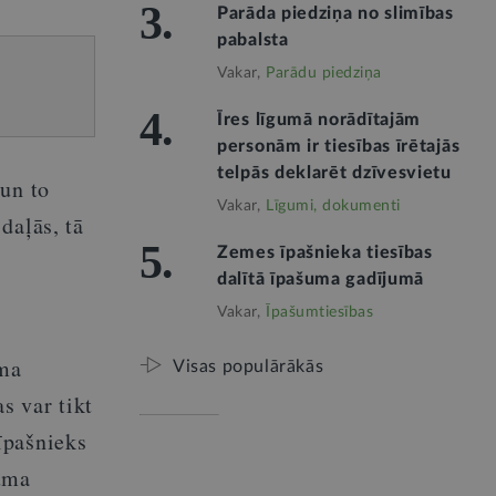
3.
Parāda piedziņa no slimības
pabalsta
Vakar,
Parādu piedziņa
4.
Īres līgumā norādītajām
personām ir tiesības īrētajās
telpās deklarēt dzīvesvietu
 un to
Vakar,
Līgumi, dokumenti
daļās, tā
5.
Zemes īpašnieka tiesības
dalītā īpašuma gadījumā
Vakar,
Īpašumtiesības
uma
Visas populārākās
s var tikt
īpašnieks
juma