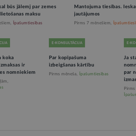
kal būs jālemj par zemes
Mantojuma tiesības. Ieskat
 lietošanas maksu
jautājumos
ešiem,
Īpašumtiesības
Pirms 7 mēnešiem,
Īpašumties
CIJA
E-KONSULTĀCIJA
E-KO
a koka
Par kopīpašuma
Ja s
izmaksas ir
izbeigšanas kārtību
nomn
mes nomniekiem
par n
Pirms mēneša,
Īpašumtiesības
izma
ļām,
as
Pirms
Īpašu