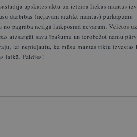
astādīja apskates aktu un ieteica liekās mantas izve
ūsu darbībās (neļāvām aiztikt mantas) pārkāpumu
isu no pagraba neilgā laikposmā nevaram. Vēlētos uz
bas aizsargāt savu īpašumu un ierobežot namu pārv
vaļu, lai nepieļautu, ka mūsu mantas tiktu izvestas
s laikā. Paldies!