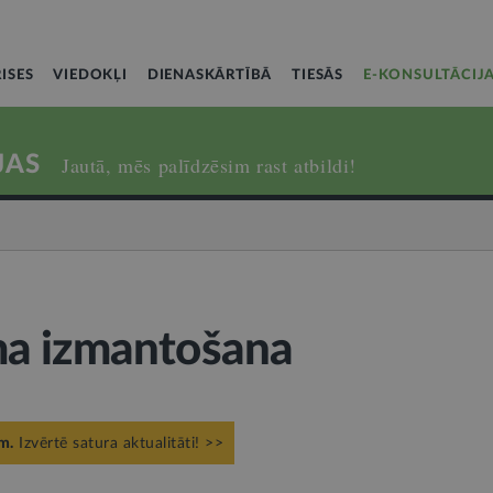
ISES
VIEDOKĻI
DIENASKĀRTĪBĀ
TIESĀS
E-KONSULTĀCIJ
JAS
Jautā, mēs palīdzēsim rast atbildi!
a izmantošana
m.
Izvērtē satura aktualitāti! >>