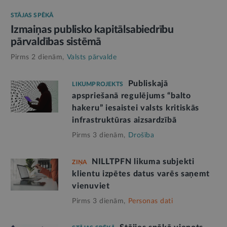
STĀJAS SPĒKĀ
Izmaiņas publisko kapitālsabiedrību
pārvaldības sistēmā
Pirms 2 dienām,
Valsts pārvalde
Publiskajā
LIKUMPROJEKTS
apspriešanā regulējums “balto
hakeru” iesaistei valsts kritiskās
infrastruktūras aizsardzībā
Pirms 3 dienām,
Drošība
NILLTPFN likuma subjekti
ZIŅA
klientu izpētes datus varēs saņemt
vienuviet
Pirms 3 dienām,
Personas dati