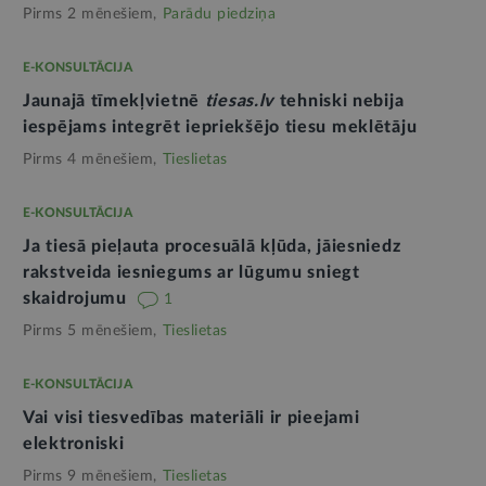
Pirms 2 mēnešiem,
Parādu piedziņa
E-KONSULTĀCIJA
Jaunajā tīmekļvietnē
tiesas.lv
tehniski nebija
iespējams integrēt iepriekšējo tiesu meklētāju
Pirms 4 mēnešiem,
Tieslietas
E-KONSULTĀCIJA
Ja tiesā pieļauta procesuālā kļūda, jāiesniedz
rakstveida iesniegums ar lūgumu sniegt
skaidrojumu
1
Pirms 5 mēnešiem,
Tieslietas
E-KONSULTĀCIJA
Vai visi tiesvedības materiāli ir pieejami
elektroniski
Pirms 9 mēnešiem,
Tieslietas