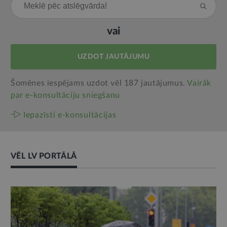
vai
UZDOT JAUTĀJUMU
Šomēnes iespējams uzdot vēl 187 jautājumus.
Vairāk
par e‑konsultāciju sniegšanu
Iepazīsti e-konsultācijas
VĒL LV PORTĀLĀ