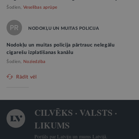
Šodien,
Veselības aprūpe
NODOKĻU UN MUITAS POLICIJA
Nodokļu un muitas policija pārtrauc nelegālu
cigarešu izplatīšanas kanālu
Šodien,
Noziedzība
Rādīt vēl
CILVĒKS · VALSTS ·
LIKUMS
Portāls par Latviju un mums Latvijā.