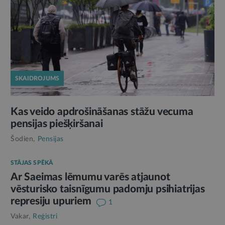
SKAIDROJUMS
Kas veido apdrošināšanas stāžu vecuma
pensijas piešķiršanai
Šodien,
Pensijas
STĀJAS SPĒKĀ
Ar Saeimas lēmumu varēs atjaunot
vēsturisko taisnīgumu padomju psihiatrijas
represiju upuriem
1
Vakar,
Reģistri