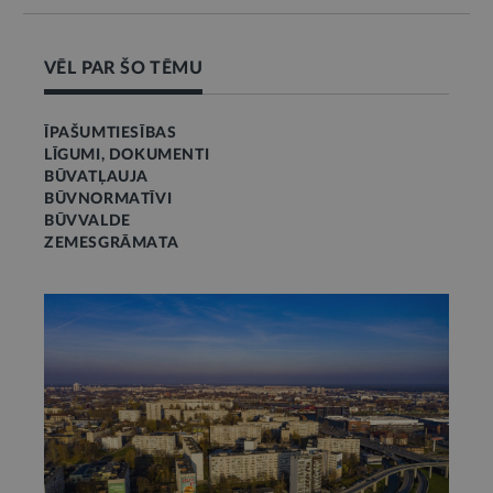
VĒL PAR ŠO TĒMU
ĪPAŠUMTIESĪBAS
LĪGUMI, DOKUMENTI
BŪVATĻAUJA
BŪVNORMATĪVI
BŪVVALDE
ZEMESGRĀMATA