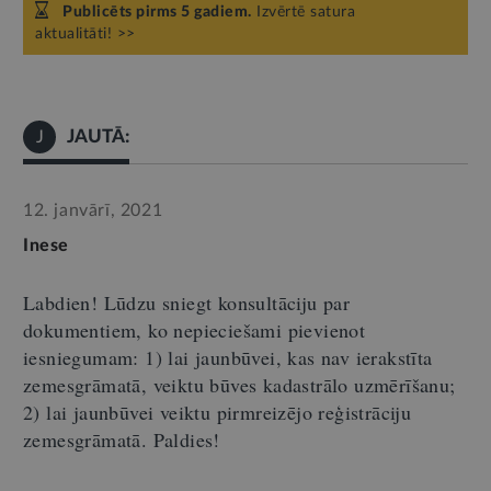
Publicēts pirms 5 gadiem.
Izvērtē satura
aktualitāti! >>
JAUTĀ:
J
12. janvārī, 2021
Inese
Labdien! Lūdzu sniegt konsultāciju par
dokumentiem, ko nepieciešami pievienot
iesniegumam: 1) lai jaunbūvei, kas nav ierakstīta
zemesgrāmatā, veiktu būves kadastrālo uzmērīšanu;
2) lai jaunbūvei veiktu pirmreizējo reģistrāciju
zemesgrāmatā. Paldies!