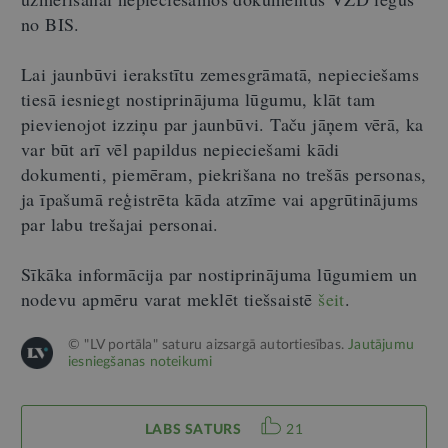
no BIS.
Lai jaunbūvi ierakstītu zemesgrāmatā, nepieciešams
tiesā iesniegt nostiprinājuma lūgumu, klāt tam
pievienojot izziņu par jaunbūvi. Taču jāņem vērā, ka
var būt arī vēl papildus nepieciešami kādi
dokumenti, piemēram, piekrišana no trešās personas,
ja īpašumā reģistrēta kāda atzīme vai apgrūtinājums
par labu trešajai personai.
Sīkāka informācija par nostiprinājuma lūgumiem un
nodevu apmēru varat meklēt tiešsaistē
šeit
.
© "LV portāla" saturu aizsargā autortiesības.
Jautājumu
iesniegšanas noteikumi
LABS SATURS
21