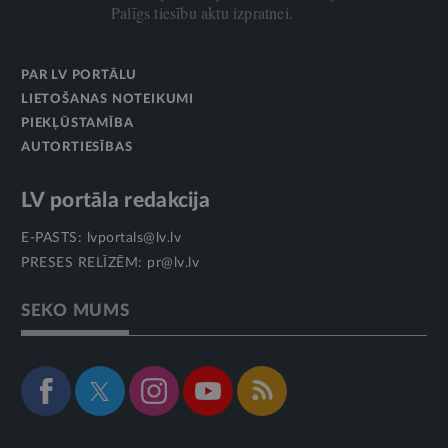
Palīgs tiesību aktu izpratnei.
PAR LV PORTĀLU
LIETOŠANAS NOTEIKUMI
PIEKĻŪSTAMĪBA
AUTORTIESĪBAS
LV portāla redakcija
E-PASTS:
lvportals@lv.lv
PRESES RELĪZĒM:
pr@lv.lv
SEKO MUMS