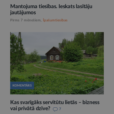
Mantojuma tiesības. Ieskats lasītāju
jautājumos
Pirms 7 mēnešiem,
Īpašumtiesības
KOMENTĀRS
Kas svarīgāks servitūtu lietās – bizness
vai privātā dzīve?
7