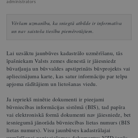
administrators
Vēršam uzmanību, ka sniegtā atbilde ir informatīva
un nav saistoša tiesību piemērotājiem.
Lai uzsāktu jaunbūves kadastrālo uzmērīšanu, tās
īpašniekam Valsts zemes dienestā ir jāiesniedz
būvatļauja un būvvaldes apstiprināts būvprojekts vai
apliecinājuma karte, kas satur informāciju par telpu
apjoma rādītājiem un lietošanas viedu.
Ja iepriekš minētie dokumenti ir pieejami
būvniecības informācijas sistēmā (BIS), tad papīra
vai elektroniskā formā dokumenti nav jāiesniedz, bet
iesniegumā jānorāda būvniecības lietas numurs (BIS
lietas numurs). Visu jaunbūves kadastrālajai
uzmērīšanai nepieciešamos dokumentus VZD iegūs