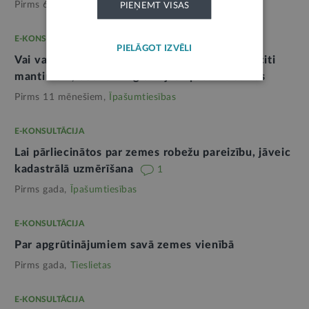
Pirms 6 mēnešiem,
Īpašumtiesības
PIEŅEMT VISAS
E-KONSULTĀCIJA
PIELĀGOT IZVĒLI
Vai var izpirkt zemi no valsts, ja to mantojuši citi
mantinieki, bet nav reģistrējuši īpašumtiesības
Pirms 11 mēnešiem,
Īpašumtiesības
E-KONSULTĀCIJA
Lai pārliecinātos par zemes robežu pareizību, jāveic
kadastrālā uzmērīšana
1
Pirms gada,
Īpašumtiesības
E-KONSULTĀCIJA
Par apgrūtinājumiem savā zemes vienībā
Pirms gada,
Tieslietas
E-KONSULTĀCIJA