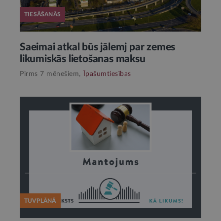
TIESĀŠANĀS
Saeimai atkal būs jālemj par zemes
likumiskās lietošanas maksu
Pirms 7 mēnešiem,
Īpašumtiesības
TUVPLĀNĀ