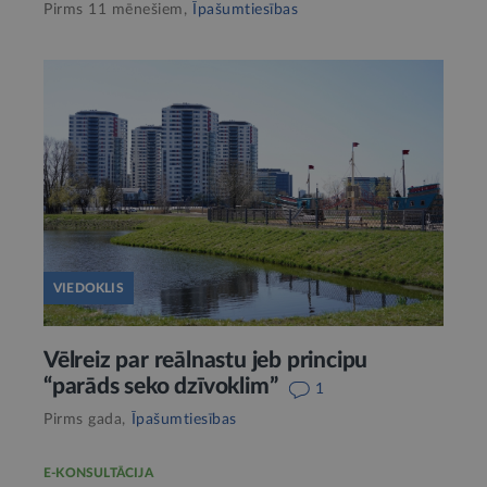
Pirms 11 mēnešiem,
Īpašumtiesības
VIEDOKLIS
Vēlreiz par reālnastu jeb principu
“parāds seko dzīvoklim”
1
Pirms gada,
Īpašumtiesības
E-KONSULTĀCIJA