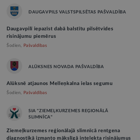
DAUGAVPILS VALSTSPILSĒTAS PAŠVALDĪBA
Daugavpilī iepazīst dabā balstītu pilsētvides
risinājumu piemērus
Šodien,
Pašvaldības
ALŪKSNES NOVADA PAŠVALDĪBA
Alūksnē atjaunos Melleņkalna ielas segumu
Šodien,
Pašvaldības
SIA "ZIEMEĻKURZEMES REĢIONĀLĀ
SLIMNĪCA"
Ziemeļkurzemes reģionālajā slimnīcā rentgena
diagnostikā izmanto mākslīgā intelekta risinājumus