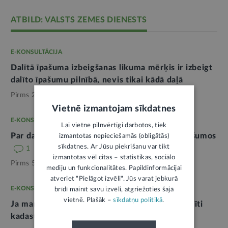
ATBILD: VALSTS ZEMES DIENESTS
E-KONSULTĀCIJA
Dalītā īpašuma izbeigšanas likuma mērķis ir izbeigt
dalīto īpašumu pilnībā, nevis tikai kādā daļā
Pirms 2 mēnešiem,
Īpašumtiesības
Vietnē izmantojam sīkdatnes
E-KONSULTĀCIJA
Lai vietne pilnvērtīgi darbotos, tiek
Par daudzdzīvokļu mājas sadali atsevišķos īpašumos
izmantotas nepieciešamās (obligātās)
sīkdatnes. Ar Jūsu piekrišanu var tikt
1
izmantotas vēl citas – statistikas, sociālo
Pirms 5 mēnešiem,
Mājoklis
mediju un funkcionalitātes. Papildinformācijai
atveriet "Pielāgot izvēli". Jūs varat jebkurā
E-KONSULTĀCIJA
brīdī mainīt savu izvēli, atgriežoties šajā
vietnē. Plašāk –
sīkdatņu politikā
.
Ja mantotajām ēkām zemesgrāmatā nav norādīti
kadastra apzīmējumi
2