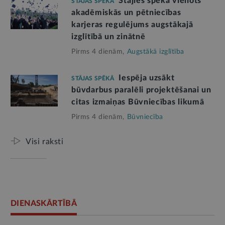
Stājies spēkā vienots
STĀJAS SPĒKĀ
akadēmiskās un pētniecības
karjeras regulējums augstākajā
izglītībā un zinātnē
Pirms 4 dienām,
Augstākā izglītība
Iespēja uzsākt
STĀJAS SPĒKĀ
būvdarbus paralēli projektēšanai un
citas izmaiņas Būvniecības likumā
Pirms 4 dienām,
Būvniecība
Visi raksti
DIENASKĀRTĪBĀ