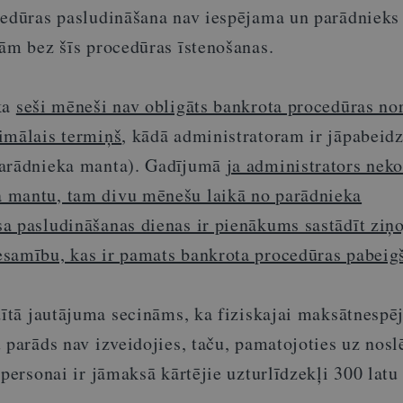
cedūras pasludināšana nav iespējama un parādnieks
bām bez šīs procedūras īstenošanas.
ka
seši mēneši nav obligāts bankrota procedūras no
imālais termiņš
, kādā administratoram ir jāpabeid
parādnieka manta). Gadījumā
ja administrators neko
 mantu, tam divu mēnešu laikā no parādnieka
a pasludināšanas dienas ir pienākums sastādīt ziņ
samību, kas ir pamats bankrota procedūras pabeig
dītā jautājuma secināms, ka fiziskajai maksātnespēj
 parāds nav izveidojies, taču, pamatojoties uz nosl
 personai ir jāmaksā kārtējie uzturlīdzekļi 300 lat