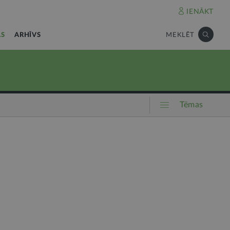
IENĀKT
AS
ARHĪVS
MEKLĒT
Tēmas