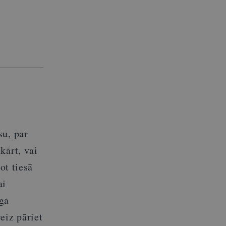
su, par
kārt, vai
ot tiesā
ai
ga
eiz pāriet