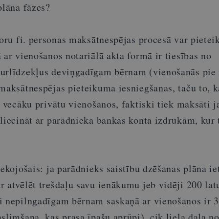
plāna fāzes?
toru fi. personas maksātnespējas procesā var pieteik
 ar vienošanos notariālā akta formā ir tiesības no
urlīdzekļus deviņgadīgam bērnam (vienošanās pie 
 maksātnespējas pieteikuma iesniegšanas, taču to, k
z vecāku privātu vienošanos, faktiski tiek maksāti j
liecināt ar parādnieka bankas konta izdrukām, kur 
sekojošais: ja parādnieks saistību dzēšanas plāna ie
 atvēlēt trešdaļu savu ienākumu jeb vidēji 200 latu
i nepilngadīgam bērnam saskaņā ar vienošanos ir 3
slimšana, kas prasa īpašu aprūpi), cik liela daļa n