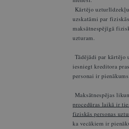
Kārtējo uzturlīdzekļu
uzskatāmi par fiziskā
maksātnespējīgā fizis
uzturam.
Tādējādi par kārtējo
iesniegt kreditora pr
personai ir pienākums
Maksātnespējas likum
procedūras laikā ir t
fiziskās personas uzt
ka vecākiem ir pienāk