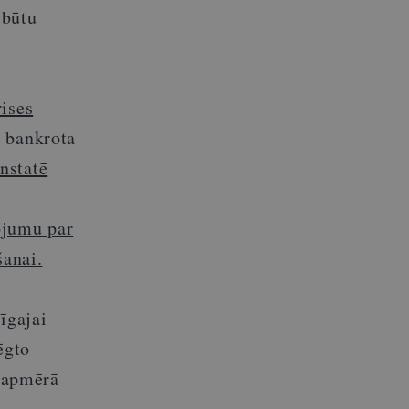
 būtu
rises
z bankrota
nstatē
ojumu par
šanai.
īgajai
ēgto
u apmērā