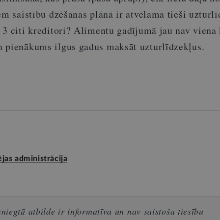
em saistību dzēšanas plānā ir atvēlama tieši uzturl
 3 citi kreditori? Alimentu gadījumā jau nav viena
 pienākums ilgus gadus maksāt uzturlīdzekļus.
as administrācija
iegtā atbilde ir informatīva un nav saistoša tiesību