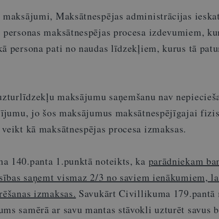
 maksājumi, Maksātnespējas administrācijas ieskat
s personas maksātnespējas procesa izdevumiem, ku
kā persona pati no naudas līdzekļiem, kurus tā pat
 uzturlīdzekļu maksājumu saņemšanu nav nepiecie
asījumu, jo šos maksājumus maksātnespējīgajai fizi
 veikt kā maksātnespējas procesa izmaksas.
a 140.panta 1.punktā noteikts, ka
parādniekam ba
iesības saņemt vismaz 2/3 no saviem ienākumiem, la
urēšanas izmaksas.
Savukārt Civillikuma 179.pantā 
ums samērā ar savu mantas stāvokli uzturēt savus 