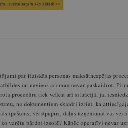
iem.
Izvērtē satura aktualitāti! >>
utājumi par fiziskās personas maksātnespējas proce
atbildes un neviens arī man nevar paskaidrot. Pirm
ota procedūra tiek veikta arī situācijā, ja, iesniedz
kumu, no dokumentiem skaidri izriet, ka attiecīgaj
āds īpašums, vērstpapīri, daļas uzņēmumā vai vērtī
ko varētu pārdot izsolē? Kāpēc operatīvi nevar uzr