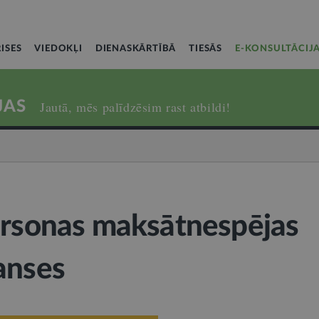
ISES
VIEDOKĻI
DIENASKĀRTĪBĀ
TIESĀS
E-KONSULTĀCIJ
JAS
Jautā, mēs palīdzēsim rast atbildi!
ersonas maksātnespējas
anses