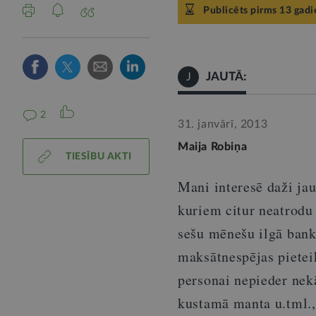
Publicēts pirms 13 gad
JAUTĀ:
J
2
31. janvārī, 2013
Maija Robiņa
TIESĪBU AKTI
Mani interesē daži ja
kuriem citur neatrodu 
sešu mēnešu ilgā bankr
maksātnespējas pietei
personai nepieder nek
kustamā manta u.tml., 