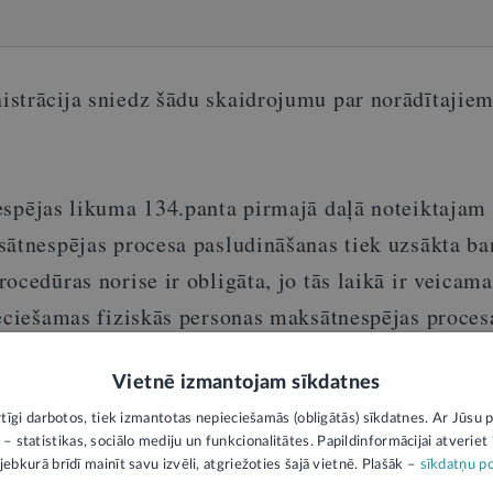
strācija sniedz šādu skaidrojumu par norādītajie
espējas likuma 134.panta pirmajā daļā noteiktajam
sātnespējas procesa pasludināšanas tiek uzsākta ba
ocedūras norise ir obligāta, jo tās laikā ir veicam
ieciešamas fiziskās personas maksātnespējas proces
 norisei.
Vietnē izmantojam sīkdatnes
parādnieka maksātnespējas procesa pieteikumā norā
rtīgi darbotos, tiek izmantotas nepieciešamās (obligātās) sīkdatnes. Ar Jūsu p
 – statistikas, sociālo mediju un funkcionalitātes. Papildinformācijai atveriet "
tu pilnvērtīgu kreditoru interešu aizsardzību, parā
jebkurā brīdī mainīt savu izvēli, atgriežoties šajā vietnē. Plašāk –
sīkdatņu po