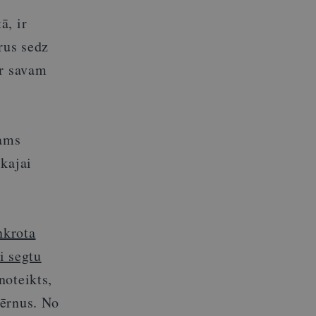
ā, ir
rus sedz
ur savam
šams
skajai
nkrota
i segtu
noteikts,
bērnus. No