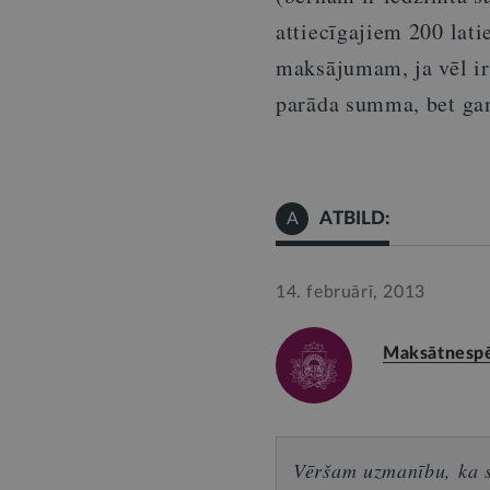
attiecīgajiem 200 lati
maksājumam, ja vēl ir
parāda summa, bet gan
ATBILD:
A
14. februārī, 2013
Maksātnespēj
Vēršam uzmanību, ka sn