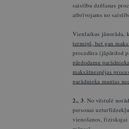
saistību dzēšanas pro
atbrīvojams no saistī
Vienlaikus jānorāda, 
termiņš, bet gan maks
procedūra (jāpārdod 
pārdodamu parādnieka
maksātnespējas proces
parādnieka mantas nee
2., 3
. No vēstulē norā
personai uzturlīdzekļu
vienošanos, fiziskajai
mēnesī.