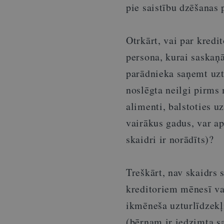
pie saistību dzēšanas 
Otrkārt, vai par kredi
persona, kurai saskaņā
parādnieka saņemt uzt
noslēgta neilgi pirms
alimenti, balstoties u
vairākus gadus, var ap
skaidri ir norādīts)?
Treškārt, nav skaidrs 
kreditoriem mēnesī var
ikmēneša uzturlīdzekļ
(bērnam ir iedzimta sa