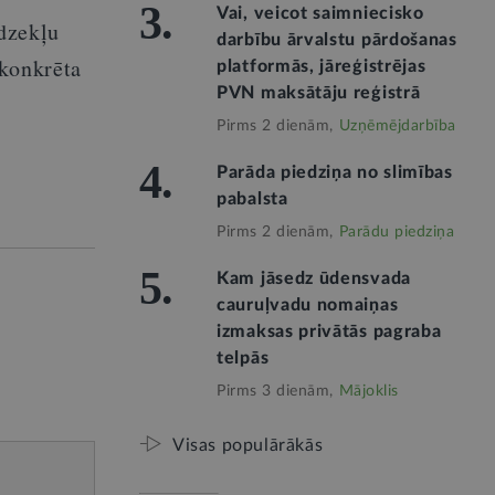
3.
Vai, veicot saimniecisko
īdzekļu
darbību ārvalstu pārdošanas
 konkrēta
platformās, jāreģistrējas
PVN maksātāju reģistrā
Pirms 2 dienām,
Uzņēmējdarbība
4.
Parāda piedziņa no slimības
pabalsta
Pirms 2 dienām,
Parādu piedziņa
5.
Kam jāsedz ūdensvada
cauruļvadu nomaiņas
izmaksas privātās pagraba
telpās
Pirms 3 dienām,
Mājoklis
Visas populārākās