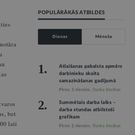
POPULĀRĀKĀS ATBILDES
ties
Dienas
Mēneša
notāra
a
au
1.
Atlaišanas pabalsta apmērs
tas
darbinieku skaita
samazināšanas gadījumā
Pirms 3 dienām,
Darba tiesības
2.
tvaros
Summētais darba laiks –
darba stundas atbilstoši
s, bet
grafikam
00 lati
Pirms 2 dienām,
Darba tiesības
o