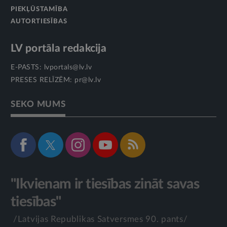
PIEKĻŪSTAMĪBA
AUTORTIESĪBAS
LV portāla redakcija
E-PASTS:
lvportals@lv.lv
PRESES RELĪZĒM:
pr@lv.lv
SEKO MUMS
"Ikvienam ir tiesības zināt savas
tiesības"
/Latvijas Republikas Satversmes 90. pants/