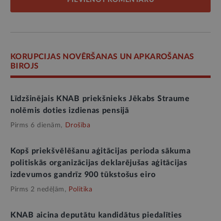
PIEVIENOT KOMENTĀRU
KORUPCIJAS NOVĒRŠANAS UN APKAROŠANAS
BIROJS
Līdzšinējais KNAB priekšnieks Jēkabs Straume
nolēmis doties izdienas pensijā
Pirms 6 dienām,
Drošība
Kopš priekšvēlēšanu aģitācijas perioda sākuma
politiskās organizācijas deklarējušas aģitācijas
izdevumos gandrīz 900 tūkstošus eiro
Pirms 2 nedēļām,
Politika
KNAB aicina deputātu kandidātus piedalīties