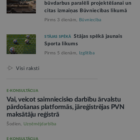
būvdarbus paralēli projektēšanai un
citas izmaiņas Būvniecības likumā
Pirms 3 dienām,
Būvniecība
Stājas spēkā jaunais
STĀJAS SPĒKĀ
Sporta likums
Pirms 5 dienām,
Izglītība
Visi raksti
E-KONSULTĀCIJA
Vai, veicot saimniecisko darbību ārvalstu
pārdošanas platformās, jāreģistrējas PVN
maksātāju reģistrā
Šodien,
Uzņēmējdarbība
E-KONSULTĀCIJA