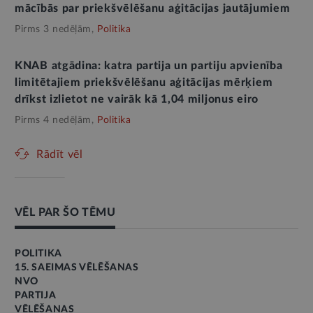
mācībās par priekšvēlēšanu aģitācijas jautājumiem
Pirms 3 nedēļām,
Politika
KNAB atgādina: katra partija un partiju apvienība
limitētajiem priekšvēlēšanu aģitācijas mērķiem
drīkst izlietot ne vairāk kā 1,04 miljonus eiro
Pirms 4 nedēļām,
Politika
Rādīt vēl
VĒL PAR ŠO TĒMU
POLITIKA
15. SAEIMAS VĒLĒŠANAS
NVO
PARTIJA
VĒLĒŠANAS