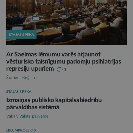
STĀJAS SPĒKĀ
Ar Saeimas lēmumu varēs atjaunot
vēsturisko taisnīgumu padomju psihiatrijas
represiju upuriem
1
Šodien,
Reģistri
STĀJAS SPĒKĀ
Izmaiņas publisko kapitālsabiedrību
pārvaldības sistēmā
Vakar,
Valsts pārvalde
LIKUMPROJEKTS