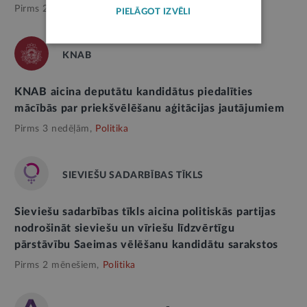
Pirms 2 nedēļām,
Politika
PIELĀGOT IZVĒLI
KNAB
KNAB aicina deputātu kandidātus piedalīties
mācībās par priekšvēlēšanu aģitācijas jautājumiem
Pirms 3 nedēļām,
Politika
SIEVIEŠU SADARBĪBAS TĪKLS
Sieviešu sadarbības tīkls aicina politiskās partijas
nodrošināt sieviešu un vīriešu līdzvērtīgu
pārstāvību Saeimas vēlēšanu kandidātu sarakstos
Pirms 2 mēnešiem,
Politika