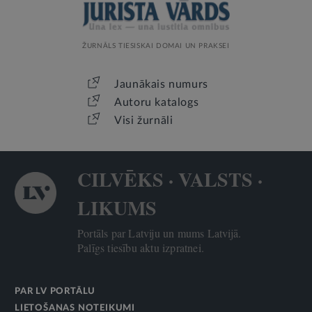
ŽURNĀLS TIESISKAI DOMAI UN PRAKSEI
Jaunākais numurs
Autoru katalogs
Visi žurnāli
CILVĒKS · VALSTS ·
LIKUMS
Portāls par Latviju un mums Latvijā.
Palīgs tiesību aktu izpratnei.
PAR LV PORTĀLU
LIETOŠANAS NOTEIKUMI