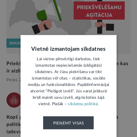
SKAIDROJUMS
Vietnē izmantojam sīkdatnes
Lai vietne pilnvērtīgi darbotos, tiek
Priekšvēlēšanu aģitācijas periods. Ko drīkst, un kas
izmantotas nepieciešamās (obligātās)
ir aizliegts?
sīkdatnes. Ar Jūsu piekrišanu var tikt
izmantotas vēl citas – statistikas, sociālo
Pirms 2 mēnešiem,
Politika
mediju un funkcionalitātes. Papildinformācijai
atveriet "Pielāgot izvēli". Jūs varat jebkurā
brīdī mainīt savu izvēli, atgriežoties šajā
KNAB
vietnē. Plašāk –
sīkdatņu politikā
.
Kopš priekšvēlēšanu aģitācijas perioda sākuma
PIEŅEMT VISAS
politiskās organizācijas deklarējušas aģitācijas
izdevumos gandrīz 900 tūkstošus eiro