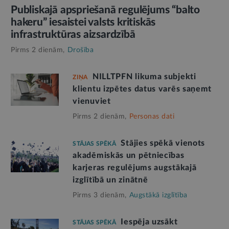
Publiskajā apspriešanā regulējums “balto
hakeru” iesaistei valsts kritiskās
infrastruktūras aizsardzībā
Pirms 2 dienām,
Drošība
NILLTPFN likuma subjekti
ZIŅA
klientu izpētes datus varēs saņemt
vienuviet
Pirms 2 dienām,
Personas dati
Stājies spēkā vienots
STĀJAS SPĒKĀ
akadēmiskās un pētniecības
karjeras regulējums augstākajā
izglītībā un zinātnē
Pirms 3 dienām,
Augstākā izglītība
Iespēja uzsākt
STĀJAS SPĒKĀ