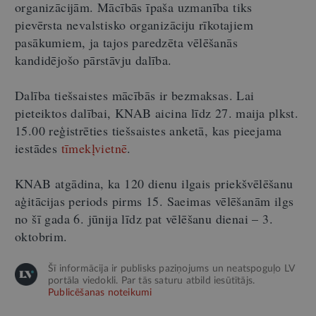
organizācijām. Mācībās īpaša uzmanība tiks
pievērsta nevalstisko organizāciju rīkotajiem
pasākumiem, ja tajos paredzēta vēlēšanās
kandidējošo pārstāvju dalība.
Dalība tiešsaistes mācībās ir bezmaksas. Lai
pieteiktos dalībai, KNAB aicina līdz 27. maija plkst.
15.00 reģistrēties tiešsaistes anketā, kas pieejama
iestādes
tīmekļvietnē
.
KNAB atgādina, ka 120 dienu ilgais priekšvēlēšanu
aģitācijas periods pirms 15. Saeimas vēlēšanām ilgs
no šī gada 6. jūnija līdz pat vēlēšanu dienai – 3.
oktobrim.
Šī informācija ir publisks paziņojums un neatspoguļo LV
portāla viedokli. Par tās saturu atbild iesūtītājs.
Publicēšanas noteikumi