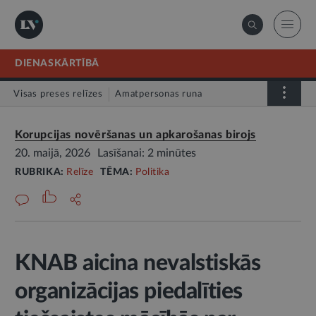
DIENASKĀRTĪBĀ
Visas preses relīzes
Amatpersonas runa
Atklātā vēstule
Relīze
Korupcijas novēršanas un apkarošanas birojs
20. maijā, 2026
Lasīšanai: 2 minūtes
RUBRIKA:
Relīze
TĒMA:
Politika
KNAB aicina nevalstiskās
organizācijas piedalīties