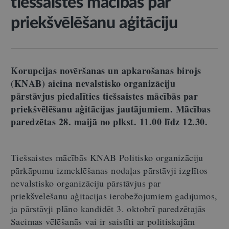
tiešsaistes mācībās par
priekšvēlēšanu aģitāciju
Korupcijas novēršanas un apkarošanas birojs
(KNAB) aicina nevalstisko organizāciju
pārstāvjus piedalīties tiešsaistes mācībās par
priekšvēlēšanu aģitācijas jautājumiem. Mācības
paredzētas 28. maijā no plkst. 11.00 līdz 12.30.
Tiešsaistes mācībās KNAB Politisko organizāciju
pārkāpumu izmeklēšanas nodaļas pārstāvji izglītos
nevalstisko organizāciju pārstāvjus par
priekšvēlēšanu aģitācijas ierobežojumiem gadījumos,
ja pārstāvji plāno kandidēt 3. oktobrī paredzētajās
Saeimas vēlēšanās vai ir saistīti ar politiskajām