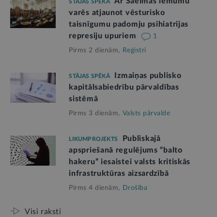
Ar Saeimas lēmumu
STĀJAS SPĒKĀ
varēs atjaunot vēsturisko
taisnīgumu padomju psihiatrijas
represiju upuriem
1
Pirms 2 dienām,
Reģistri
Izmaiņas publisko
STĀJAS SPĒKĀ
kapitālsabiedrību pārvaldības
sistēmā
Pirms 3 dienām,
Valsts pārvalde
Publiskajā
LIKUMPROJEKTS
apspriešanā regulējums “balto
hakeru” iesaistei valsts kritiskās
infrastruktūras aizsardzībā
Pirms 4 dienām,
Drošība
Visi raksti