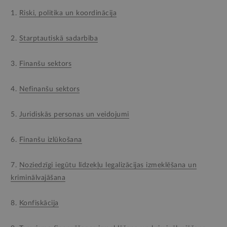
1.
Riski, politika un koordinācija
2.
Starptautiskā sadarbība
3.
Finanšu sektors
4.
Nefinanšu sektors
5.
Juridiskās personas un veidojumi
6.
Finanšu izlūkošana
7.
Noziedzīgi iegūtu līdzekļu legalizācijas izmeklēšana un
kriminālvajāšana
8.
Konfiskācija