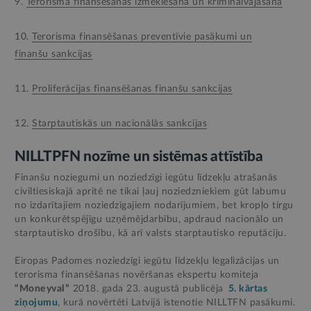
9.
Terorisma finansēšanas izmeklēšana un kriminālvajāšana
10.
Terorisma finansēšanas preventīvie pasākumi un
finanšu sankcijas
11.
Proliferācijas finansēšanas finanšu sankcijas
12.
Starptautiskās un nacionālās sankcijas
NILLTPFN nozīme un sistēmas attīstība
Finanšu noziegumi un noziedzīgi iegūtu līdzekļu atrašanās
civiltiesiskajā apritē ne tikai ļauj noziedzniekiem gūt labumu
no izdarītajiem noziedzīgajiem nodarījumiem, bet kropļo tirgu
un konkurētspējīgu uzņēmējdarbību, apdraud nacionālo un
starptautisko drošību, kā arī valsts starptautisko reputāciju.
Eiropas Padomes noziedzīgi iegūtu līdzekļu legalizācijas un
terorisma finansēšanas novēršanas ekspertu komiteja
“Moneyval”
2018. gada 23. augustā publicēja
5. kārtas
ziņojumu
, kurā novērtēti Latvijā īstenotie NILLTFN pasākumi.