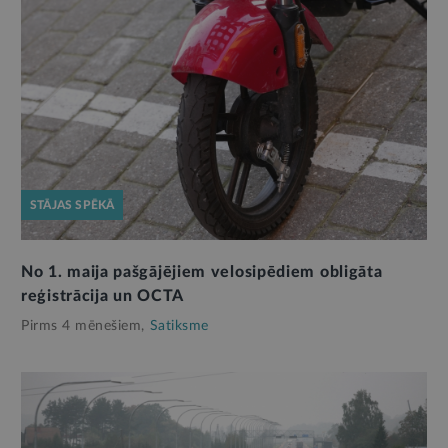
STĀJAS SPĒKĀ
No 1. maija pašgājējiem velosipēdiem obligāta
reģistrācija un OCTA
Pirms 4 mēnešiem,
Satiksme