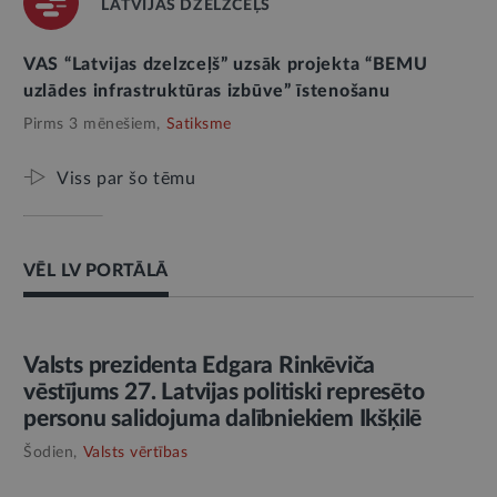
LATVIJAS DZELZCEĻŠ
VAS “Latvijas dzelzceļš” uzsāk projekta “BEMU
uzlādes infrastruktūras izbūve” īstenošanu
Pirms 3 mēnešiem,
Satiksme
Viss par šo tēmu
VĒL LV PORTĀLĀ
AMATPERSONAS RUNA
Valsts prezidenta Edgara Rinkēviča
vēstījums 27. Latvijas politiski represēto
personu salidojuma dalībniekiem Ikšķilē
Šodien,
Valsts vērtības