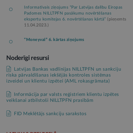
Informatīvais ziņojums “Par Latvijas dalību Eiropas
Padomes NILLTPFN pasākumu novērtēšanas
ekspertu komitejas 6. novērtēšanas kārtā”
(pieņemts
11.04.2023.)
“Moneyval” 6. kārtas ziņojums
Noderīgi resursi
Latvijas Bankas vadlīnijas NILLTPFN un sankciju
riska pārvaldīšanas iekšējās kontroles sistēmas
izveidei un klientu izpētei (AML rokasgrāmata)
Informācija par valsts reģistriem klientu izpētes
veikšanai atbilstoši NILLTPFN prasībām
FID Meklētājs sankciju sarakstos