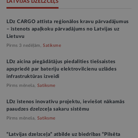
LATVIJAS DZELZCEĻŠ
LDz CARGO attīsta reģionālos kravu pārvadājumus
– īstenots apaļkoku pārvadājums no Latvijas uz
Lietuvu
Pirms 3 nedēļām,
Satiksme
LDz aicina piegādātājus piedalīties tiešsaistes
apspriedē par bateriju elektrovilcienu uzlādes
infrastruktūras izveidi
Pirms mēneša,
Satiksme
LDz īstenos inovatīvu projektu, ieviešot nākamās
paaudzes dzelzceļa sakaru sistēmu
Pirms mēneša,
Satiksme
“Latvijas dzelzceļa” atbilde uz biedrības “Pilsēta