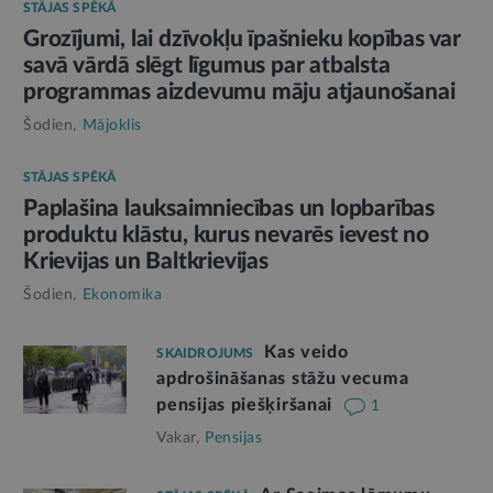
STĀJAS SPĒKĀ
Grozījumi, lai dzīvokļu īpašnieku kopības var
savā vārdā slēgt līgumus par atbalsta
programmas aizdevumu māju atjaunošanai
Šodien,
Mājoklis
STĀJAS SPĒKĀ
Paplašina lauksaimniecības un lopbarības
produktu klāstu, kurus nevarēs ievest no
Krievijas un Baltkrievijas
Šodien,
Ekonomika
Kas veido
SKAIDROJUMS
apdrošināšanas stāžu vecuma
pensijas piešķiršanai
1
Vakar,
Pensijas