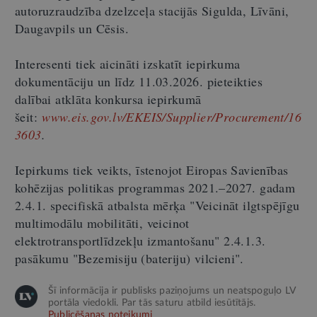
autoruzraudzība dzelzceļa stacijās Sigulda, Līvāni,
Daugavpils un Cēsis.
Interesenti tiek aicināti izskatīt iepirkuma
dokumentāciju un līdz 11.03.2026. pieteikties
dalībai atklāta konkursa iepirkumā
šeit:
www.eis.gov.lv/EKEIS/Supplier/Procurement/16
3603
.
Iepirkums tiek veikts, īstenojot Eiropas Savienības
kohēzijas politikas programmas 2021.–2027. gadam
2.4.1. specifiskā atbalsta mērķa "Veicināt ilgtspējīgu
multimodālu mobilitāti, veicinot
elektrotransportlīdzekļu izmantošanu" 2.4.1.3.
pasākumu "Bezemisiju (bateriju) vilcieni".
Šī informācija ir publisks paziņojums un neatspoguļo LV
portāla viedokli. Par tās saturu atbild iesūtītājs.
Publicēšanas noteikumi