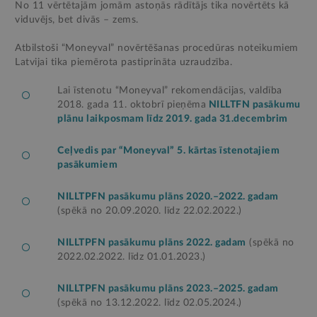
No 11 vērtētajām jomām astoņās rādītājs tika novērtēts kā
viduvējs, bet divās – zems.
Atbilstoši “Moneyval” novērtēšanas procedūras noteikumiem
Latvijai tika piemērota pastiprināta uzraudzība.
Lai īstenotu “Moneyval” rekomendācijas, valdība
2018. gada 11. oktobrī pieņēma
NILLTFN pasākumu
plānu laikposmam līdz 2019. gada 31.decembrim
Ceļvedis par “Moneyval” 5. kārtas īstenotajiem
pasākumiem
NILLTPFN pasākumu plāns 2020.–2022. gadam
(spēkā no 20.09.2020. līdz 22.02.2022.)
NILLTPFN pasākumu plāns 2022. gadam
(spēkā no
2022.02.2022. līdz 01.01.2023.)
NILLTPFN pasākumu plāns 2023.–2025. gadam
(spēkā no 13.12.2022. līdz 02.05.2024.)