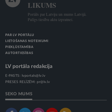
LIKUMS
Portāls par Latviju un mums Latvijā.
Palīgs tiesību aktu izpratnei.
PAR LV PORTĀLU
LIETOŠANAS NOTEIKUMI
PIEKĻŪSTAMĪBA
AUTORTIESĪBAS
LV portāla redakcija
E-PASTS:
lvportals@lv.lv
PRESES RELĪZĒM:
pr@lv.lv
SEKO MUMS