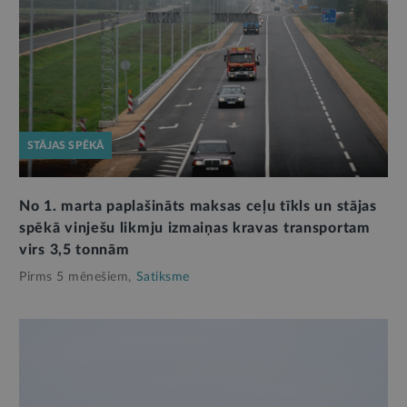
STĀJAS SPĒKĀ
No 1. marta paplašināts maksas ceļu tīkls un stājas
spēkā vinješu likmju izmaiņas kravas transportam
virs 3,5 tonnām
Pirms 5 mēnešiem,
Satiksme