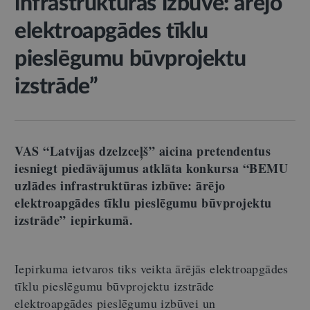
infrastruktūras izbūve: ārējo
elektroapgādes tīklu
pieslēgumu būvprojektu
izstrāde”
VAS “Latvijas dzelzceļš” aicina pretendentus
iesniegt piedāvājumus atklāta konkursa “BEMU
uzlādes infrastruktūras izbūve: ārējo
elektroapgādes tīklu pieslēgumu būvprojektu
izstrāde” iepirkumā.
Iepirkuma ietvaros tiks veikta ārējās elektroapgādes
tīklu pieslēgumu būvprojektu izstrāde
elektroapgādes pieslēgumu izbūvei un