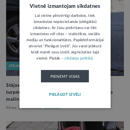
Vietnē izmantojam sīkdatnes
Lai vietne pilnvērtīgi darbotos, tiek
izmantotas nepieciešamās (obligātās)
sīkdatnes. Ar Jūsu piekrišanu var tikt
izmantotas vēl citas – statistikas, sociālo
mediju un funkcionalitātes. Papildinformācijai
atveriet "Pielāgot izvēli". Jūs varat jebkurā
brīdī mainīt savu izvēli, atgriežoties šajā
vietnē. Plašāk –
sīkdatņu politikā
.
STĀJAS SPĒKĀ
PIEŅEMT VISAS
Stājas spēkā grozījumi Ceļu satiksmes likumā:
turpmāk stāvvietas caurlaide obligāti jānovieto
PIELĀGOT IZVĒLI
mašīnas salonā pie vējstikla
4
Pirms 2 mēnešiem,
Satiksme