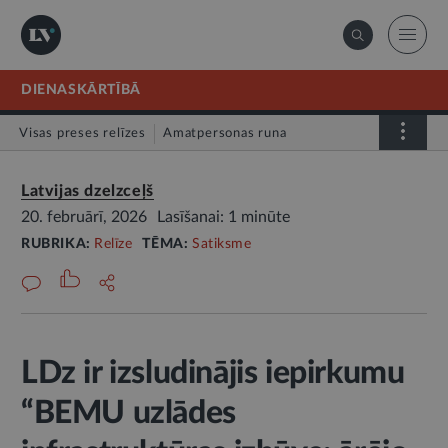
DIENASKĀRTĪBĀ
Visas preses relīzes
Amatpersonas runa
Atklātā vēstule
Relīze
Latvijas dzelzceļš
20. februārī, 2026
Lasīšanai: 1 minūte
RUBRIKA:
Relīze
TĒMA:
Satiksme
LDz ir izsludinājis iepirkumu
“BEMU uzlādes