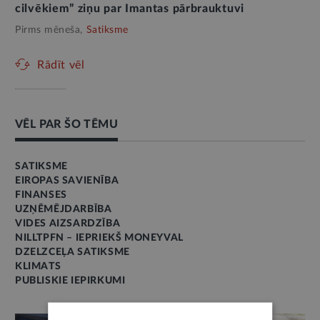
cilvēkiem” ziņu par Imantas pārbrauktuvi
Pirms mēneša,
Satiksme
Rādīt vēl
VĒL PAR ŠO TĒMU
SATIKSME
EIROPAS SAVIENĪBA
FINANSES
UZŅĒMĒJDARBĪBA
VIDES AIZSARDZĪBA
NILLTPFN – IEPRIEKŠ MONEYVAL
DZELZCEĻA SATIKSME
KLIMATS
PUBLISKIE IEPIRKUMI