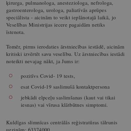
ķirurga, pulmanologa, anesteziologa, nefrologa,
gastroenterologa, urologa, paliatīvās aprūpes
speciālista - aicinām to veikt ieplānotajā laikā, jo
Veselības Ministrijas iecere pagaidām netiks
īstenota.
Tomēr, pirms ierodaties ārstniecības iestādē, aicinām
kritiski izvērtēt savu veselību. Uz ārstniecības iestādi
noteikti nevajag nākt, ja Jums ir:
pozitīvs Covid- 19 tests,
esat Covid-19 saslimušā kontaktpersona
jebkādi elpceļu saslimšanas (kaut vai tikai
iesnas) vai vīrusa klātbūtnes simptomi.
Kuldīgas slimnīcas centrālās reģistratūras tālrunis
uzziņām: 63374000.