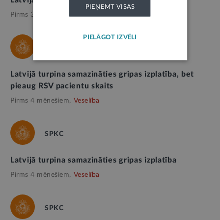
PIEŅEMT VISAS
Pirms 3 mēnešiem,
Veselība
PIELĀGOT IZVĒLI
SPKC
Latvijā turpina samazināties gripas izplatība, bet
pieaug RSV pacientu skaits
Pirms 4 mēnešiem,
Veselība
SPKC
Latvijā turpina samazināties gripas izplatība
Pirms 4 mēnešiem,
Veselība
SPKC