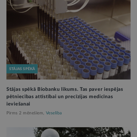
STĀJAS SPĒKĀ
Stājas spēkā Biobanku likums. Tas paver iespējas
pētniecības attīstībai un precīzijas medicīnas
ieviešanai
Pirms 2 mēnešiem,
Veselība