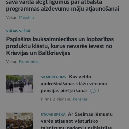
savā vārdā slēgt līgumus par atbalsta
programmas aizdevumu māju atjaunošanai
Vakar,
Mājoklis
STĀJAS SPĒKĀ
Paplašina lauksaimniecības un lopbarības
produktu klāstu, kurus nevarēs ievest no
Krievijas un Baltkrievijas
Vakar,
Ekonomika
Kas veido
SKAIDROJUMS
apdrošināšanas stāžu vecuma
pensijas piešķiršanai
1
Pirms 2 dienām,
Pensijas
Ar Saeimas lēmumu
STĀJAS SPĒKĀ
varēs atjaunot vēsturisko
taisnīgumu padomju psihiatrijas