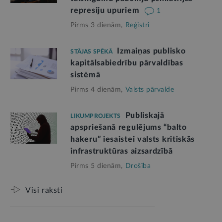
represiju upuriem
1
Pirms 3 dienām,
Reģistri
Izmaiņas publisko
STĀJAS SPĒKĀ
kapitālsabiedrību pārvaldības
sistēmā
Pirms 4 dienām,
Valsts pārvalde
Publiskajā
LIKUMPROJEKTS
apspriešanā regulējums “balto
hakeru” iesaistei valsts kritiskās
infrastruktūras aizsardzībā
Pirms 5 dienām,
Drošība
Visi raksti