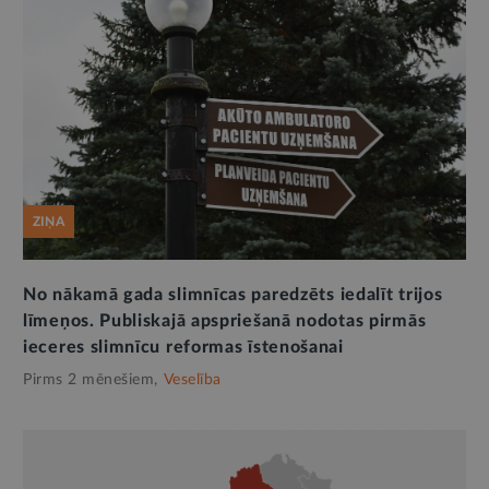
ZIŅA
No nākamā gada slimnīcas paredzēts iedalīt trijos
līmeņos. Publiskajā apspriešanā nodotas pirmās
ieceres slimnīcu reformas īstenošanai
Pirms 2 mēnešiem,
Veselība