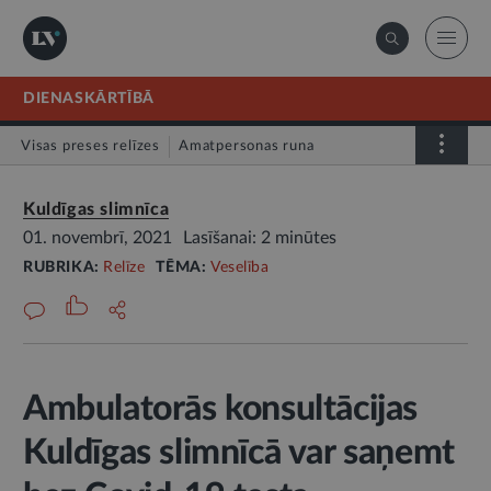
DIENASKĀRTĪBĀ
Visas preses relīzes
Amatpersonas runa
Atklātā vēstule
Relīze
Kuldīgas slimnīca
01. novembrī, 2021
Lasīšanai: 2 minūtes
RUBRIKA:
Relīze
TĒMA:
Veselība
Ambulatorās konsultācijas
Kuldīgas slimnīcā var saņemt