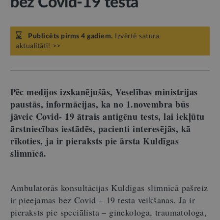
bez Covid-19 testa
Publicēts pirms 4 gadiem.
Izvērtē satura
aktualitāti! >>
Pēc medijos izskanējušās, Veselības ministrijas
paustās, informācijas, ka no 1.novembra būs
jāveic Covid- 19 ātrais antigēnu tests, lai iekļūtu
ārstniecības iestādēs, pacienti interesējās, kā
rīkoties, ja ir pieraksts pie ārsta Kuldīgas
slimnīcā.
Ambulatorās konsultācijas Kuldīgas slimnīcā pašreiz
ir pieejamas bez Covid – 19 testa veikšanas. Ja ir
pieraksts pie speciālista – ginekologa, traumatologa,