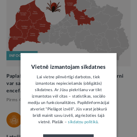
INFOGRAFIKA
Vietnē izmantojam sīkdatnes
Paplašināts novadu skaits, kuros deklarētie bērni
Lai vietne pilnvērtīgi darbotos, tiek
var saņemt bezmaksas vakcināciju pret ērču
izmantotas nepieciešamās (obligātās)
sīkdatnes. Ar Jūsu piekrišanu var tikt
encefalītu
izmantotas vēl citas – statistikas, sociālo
Pirms 4 mēnešiem,
Veselība
mediju un funkcionalitātes. Papildinformācijai
atveriet "Pielāgot izvēli". Jūs varat jebkurā
brīdī mainīt savu izvēli, atgriežoties šajā
SPKC
vietnē. Plašāk –
sīkdatņu politikā
.
Latvijā turpina samazināties gripas izplatība