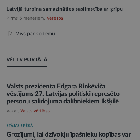
Latvijā turpina samazināties saslimstība ar gripu
Pirms 5 mēnešiem,
Veselība
Viss par šo tēmu
VĒL LV PORTĀLĀ
AMATPERSONAS RUNA
Valsts prezidenta Edgara Rinkēviča
vēstījums 27. Latvijas politiski represēto
personu salidojuma dalībniekiem Ikšķilē
Vakar,
Valsts vērtības
STĀJAS SPĒKĀ
Grozījumi, lai dzīvokļu īpašnieku kopības var