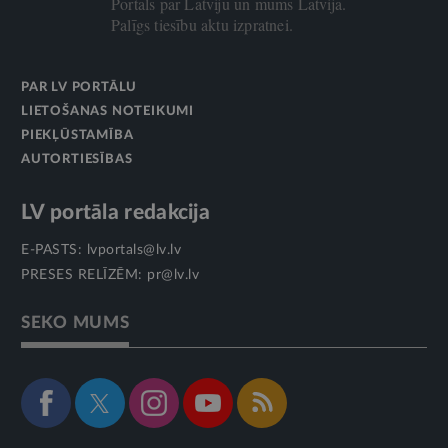
Portāls par Latviju un mums Latvijā.
Palīgs tiesību aktu izpratnei.
PAR LV PORTĀLU
LIETOŠANAS NOTEIKUMI
PIEKĻŪSTAMĪBA
AUTORTIESĪBAS
LV portāla redakcija
E-PASTS:
lvportals@lv.lv
PRESES RELĪZĒM:
pr@lv.lv
SEKO MUMS