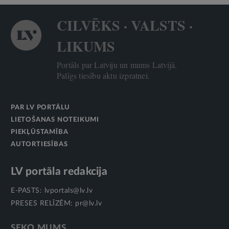
CILVĒKS · VALSTS ·
LIKUMS
Portāls par Latviju un mums Latvijā.
Palīgs tiesību aktu izpratnei.
PAR LV PORTĀLU
LIETOŠANAS NOTEIKUMI
PIEKĻŪSTAMĪBA
AUTORTIESĪBAS
LV portāla redakcija
E-PASTS:
lvportals@lv.lv
PRESES RELĪZĒM:
pr@lv.lv
SEKO MUMS