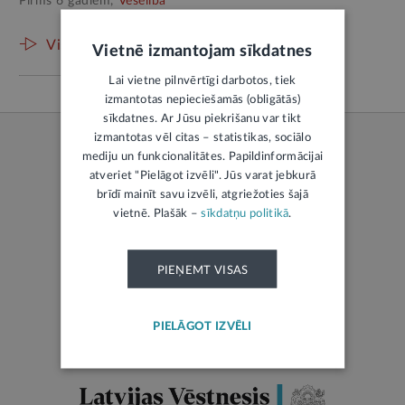
Pirms 6 gadiem,
Veselība
Visas preses relīzes
Vietnē izmantojam sīkdatnes
Lai vietne pilnvērtīgi darbotos, tiek
izmantotas nepieciešamās (obligātās)
sīkdatnes. Ar Jūsu piekrišanu var tikt
izmantotas vēl citas – statistikas, sociālo
mediju un funkcionalitātes. Papildinformācijai
atveriet "Pielāgot izvēli". Jūs varat jebkurā
brīdī mainīt savu izvēli, atgriežoties šajā
LATVIJAS REPUBLIKAS TIESĪBU AKTI
vietnē. Plašāk –
sīkdatņu politikā
.
Jaunākie tiesību akti
PIEŅEMT VISAS
Visvairāk skatītie
Visi likumi
PIELĀGOT IZVĒLI