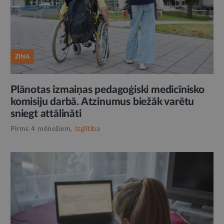
ZIŅA
Plānotas izmaiņas pedagoģiski medicīnisko
komisiju darbā. Atzinumus biežāk varētu
sniegt attālināti
Pirms 4 mēnešiem,
Izglītība