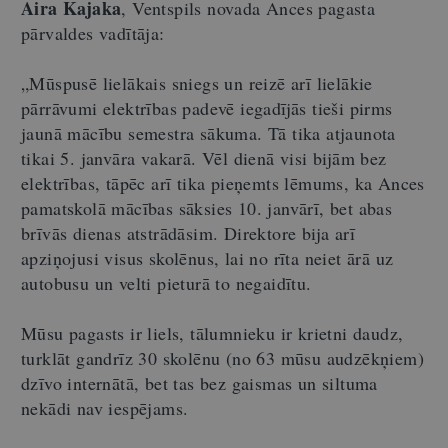
Aira Kajaka
, Ventspils novada Ances pagasta
pārvaldes vadītāja:
„Mūspusē lielākais sniegs un reizē arī lielākie
pārrāvumi elektrības padevē iegadījās tieši pirms
jaunā mācību semestra sākuma. Tā tika atjaunota
tikai 5. janvāra vakarā. Vēl dienā visi bijām bez
elektrības, tāpēc arī tika pieņemts lēmums, ka Ances
pamatskolā mācības sāksies 10. janvārī, bet abas
brīvās dienas atstrādāsim. Direktore bija arī
apziņojusi visus skolēnus, lai no rīta neiet ārā uz
autobusu un velti pieturā to negaidītu.
Mūsu pagasts ir liels, tālumnieku ir krietni daudz,
turklāt gandrīz 30 skolēnu (no 63 mūsu audzēkņiem)
dzīvo internātā, bet tas bez gaismas un siltuma
nekādi nav iespējams.