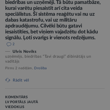
biedrības un uzņēmēji. Tā būtu pamatbāze,
kurai varētu piesaistīt arī cita veida
speciālistus. Šī sistēma reaģētu vai nu uz
dabas katastrofu, vai uz militāru
apdraudējumu. Cilvēki būtu gatavi
iesaistīties, bet viņiem vajadzētu dot kādu
signālu. Ļoti svarīgs ir vienots redzējums.
2
Ulvis Noviks
uzņēmējs, biedrības “Tavi draugi” dibinātājs un
vadītājs
Pirms 2 nedēļām,
Drošība
Rādīt vēl
KOMENTĀRS
LV PORTĀLS JAUTĀ
VIEDOKLIS