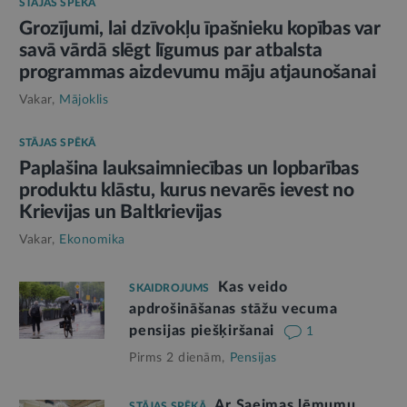
STĀJAS SPĒKĀ
Grozījumi, lai dzīvokļu īpašnieku kopības var
savā vārdā slēgt līgumus par atbalsta
programmas aizdevumu māju atjaunošanai
Vakar,
Mājoklis
STĀJAS SPĒKĀ
Paplašina lauksaimniecības un lopbarības
produktu klāstu, kurus nevarēs ievest no
Krievijas un Baltkrievijas
Vakar,
Ekonomika
Kas veido
SKAIDROJUMS
apdrošināšanas stāžu vecuma
pensijas piešķiršanai
1
Pirms 2 dienām,
Pensijas
Ar Saeimas lēmumu
STĀJAS SPĒKĀ