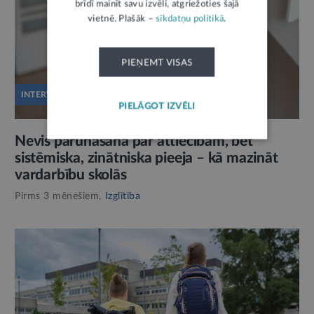
brīdī mainīt savu izvēli, atgriežoties šajā
vietnē. Plašāk –
sīkdatņu politikā
.
PIEŅEMT VISAS
INTERVIJA
PIELĀGOT IZVĒLI
Nevis parunāšana par attiecībām, bet
sistēmiska, zinātniska pieeja – kā mazināt
vardarbību skolās
Pirms 3 mēnešiem,
Izglītība