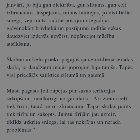
janvārī, jo bija gan elektrība, gan siltums, gan ceļi
izbraucami. Iespējams, mums laimējās, jo visi lielie
sniegi, vēji un to radītie postījumi iegadījās
galvenokārt brīvlaikā un postījumu radītās sekas
daudzviet izdevās novērst, nepārceļot mācību
atsākšanu.
Skolēni ar lielu prieku pagājušajā ceturtdienā ieradās
skolā, jo daudziem mājās joprojām bija tumšs. Tāpēc
visi priecājās satikties siltumā un gaismā.
Mūsu pagasts ļoti rūpējas par savas teritorijas
sakopšanu, neatkarīgi no gadalaika. Arī ziemā ceļi
tiek tīrīti, tātad tie ir izbraucami. Tāpat skolas jumts
tiek tīrīts un sakopts. Jumtu tīrījām jau uzreiz,
tiklīdz uzkrita sniegs, lai tas nekrājas un nerada
problēmas.”