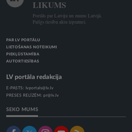
LIKUMS
Portāls par Latviju un mums Latvijā.
Palīgs tiesību aktu izpratnei.
PAR LV PORTĀLU
LIETOŠANAS NOTEIKUMI
PIEKĻŪSTAMĪBA
AUTORTIESĪBAS
LV portāla redakcija
E-PASTS:
lvportals@lv.lv
PRESES RELĪZĒM:
pr@lv.lv
SEKO MUMS