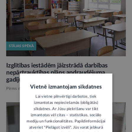
STĀJAS SPĒKĀ
Izglītības iestādēm jāizstrādā darbības
nepārtrauktības plāns apdraudējuma
gadījumam
Vietnē izmantojam sīkdatnes
Pirms nedēļas,
Izglītība
Lai vietne pilnvērtīgi darbotos, tiek
izmantotas nepieciešamās (obligātās)
sīkdatnes. Ar Jūsu piekrišanu var tikt
izmantotas vēl citas – statistikas, sociālo
mediju un funkcionalitātes. Papildinformācijai
atveriet "Pielāgot izvēli". Jūs varat jebkurā