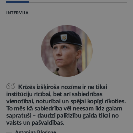
INTERVIJA
Krīzēs izšķiroša nozīme ir ne tikai
institūciju rīcībai, bet arī sabiedrības
vienotībai, noturībai un spējai kopīgi rīkoties.
To mēs kā sabiedrība vēl neesam līdz galam
sapratuši – daudzi palīdzību gaida tikai no
valsts un pašvaldības.
Antoņina Bļodone