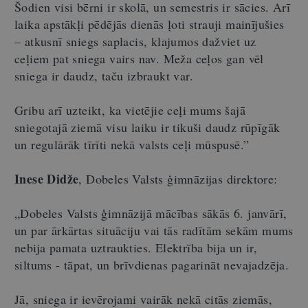
Šodien visi bērni ir skolā, un semestris ir sācies. Arī
laika apstākļi pēdējās dienās ļoti strauji mainījušies
– atkusnī sniegs saplacis, klajumos dažviet uz
ceļiem pat sniega vairs nav. Meža ceļos gan vēl
sniega ir daudz, taču izbraukt var.
Gribu arī uzteikt, ka vietējie ceļi mums šajā
sniegotajā ziemā visu laiku ir tikuši daudz rūpīgāk
un regulārāk tīrīti nekā valsts ceļi mūspusē.”
Inese Didže
, Dobeles Valsts ģimnāzijas direktore:
„Dobeles Valsts ģimnāzijā mācības sākās 6. janvārī,
un par ārkārtas situāciju vai tās radītām sekām mums
nebija pamata uztraukties. Elektrība bija un ir,
siltums - tāpat, un brīvdienas pagarināt nevajadzēja.
Jā, sniega ir ievērojami vairāk nekā citās ziemās,