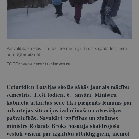
Pašvaldības ceļus tīra, bet bērniem grūtības sagādā līdz tiem
no mājām aizkļūt.
FOTO: www.nerehta-planeta.ru
Ceturtdien Latvijas skolās sākās jaunais mācību
semestris. Tieši todien, 6. janvārī, Ministru
kabineta ārkārtas sēdē tika pieņemts lēmums par
ārkārtējās situācijas izsludināšanu atsevišķās
pašvaldībās. Savukārt izglītības un zinātnes
ministrs Rolands Broks nosūtīja skaidrojošu
vēstuli visiem par izglītību atbildīgajiem, aicinot