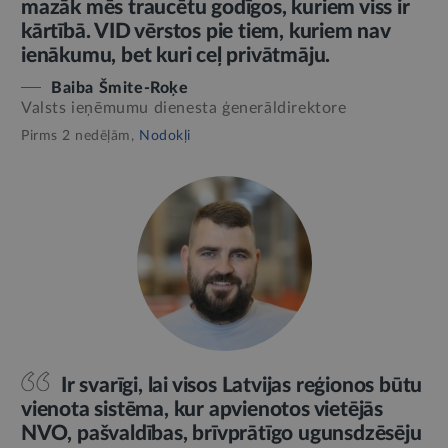
mazāk mēs traucētu godīgos, kuriem viss ir
kārtībā. VID vērstos pie tiem, kuriem nav
ienākumu, bet kuri ceļ privātmāju.
Baiba Šmite-Roķe
Valsts ieņēmumu dienesta ģenerāldirektore
Pirms 2 nedēļām,
Nodokļi
Ir svarīgi, lai visos Latvijas reģionos būtu
vienota sistēma, kur apvienotos vietējās
NVO, pašvaldības, brīvprātīgo ugunsdzēsēju