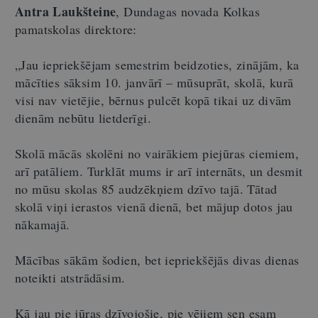
Antra Laukšteine
, Dundagas novada Kolkas
pamatskolas direktore:
„Jau iepriekšējam semestrim beidzoties, zinājām, ka
mācīties sāksim 10. janvārī – mūsuprāt, skolā, kurā
visi nav vietējie, bērnus pulcēt kopā tikai uz divām
dienām nebūtu lietderīgi.
Skolā mācās skolēni no vairākiem piejūras ciemiem,
arī patāliem. Turklāt mums ir arī internāts, un desmit
no mūsu skolas 85 audzēkņiem dzīvo tajā. Tātad
skolā viņi ierastos vienā dienā, bet mājup dotos jau
nākamajā.
Mācības sākām šodien, bet iepriekšējās divas dienas
noteikti atstrādāsim.
Kā jau pie jūras dzīvojošie, pie vējiem sen esam