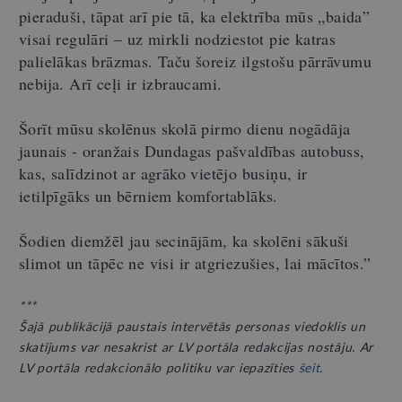
pieraduši, tāpat arī pie tā, ka elektrība mūs „baida”
visai regulāri – uz mirkli nodziestot pie katras
palielākas brāzmas. Taču šoreiz ilgstošu pārrāvumu
nebija. Arī ceļi ir izbraucami.
Šorīt mūsu skolēnus skolā pirmo dienu nogādāja
jaunais - oranžais Dundagas pašvaldības autobuss,
kas, salīdzinot ar agrāko vietējo busiņu, ir
ietilpīgāks un bērniem komfortablāks.
Šodien diemžēl jau secinājām, ka skolēni sākuši
slimot un tāpēc ne visi ir atgriezušies, lai mācītos.”
***
Šajā publikācijā paustais intervētās personas viedoklis un
skatījums var nesakrist ar LV portāla redakcijas nostāju. Ar
LV portāla redakcionālo politiku var iepazīties
šeit
.