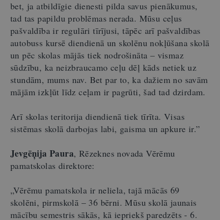
bet, ja atbildīgie dienesti pilda savus pienākumus,
tad tas papildu problēmas nerada. Mūsu ceļus
pašvaldība ir regulāri tīrījusi, tāpēc arī pašvaldības
autobuss kursē diendienā un skolēnu nokļūšana skolā
un pēc skolas mājās tiek nodrošināta – vismaz
sūdzību, ka neizbraucamo ceļu dēļ kāds netiek uz
stundām, mums nav. Bet par to, ka dažiem no savām
mājām izkļūt līdz ceļam ir pagrūti, šad tad dzirdam.
Arī skolas teritorija diendienā tiek tīrīta. Visas
sistēmas skolā darbojas labi, gaisma un apkure ir.”
Jevgēņija Paura
, Rēzeknes novada Vērēmu
pamatskolas direktore:
„Vērēmu pamatskola ir neliela, tajā mācās 69
skolēni, pirmskolā – 36 bērni. Mūsu skolā jaunais
mācību semestris sākās, kā iepriekš paredzēts - 6.