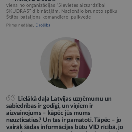
viena no organizācijas “Sievietes aizsardzībai
SKUDRAS” dibinātājām, Nacionālo bruņoto spēku
Štāba bataljona komandiere, pulkvede
Pirms nedēļas,
Drošība
Lielākā daļa Latvijas uzņēmumu un
sabiedrības ir godīgi, un viņiem ir
aizvainojums – kāpēc jūs mums
neuzticaties? Un tas ir pamatoti. Tāpēc – jo
vairāk šādas informācijas būtu VID rīcībā, jo