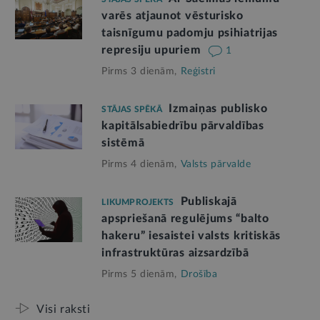
varēs atjaunot vēsturisko
taisnīgumu padomju psihiatrijas
represiju upuriem
1
Pirms 3 dienām,
Reģistri
Izmaiņas publisko
STĀJAS SPĒKĀ
kapitālsabiedrību pārvaldības
sistēmā
Pirms 4 dienām,
Valsts pārvalde
Publiskajā
LIKUMPROJEKTS
apspriešanā regulējums “balto
hakeru” iesaistei valsts kritiskās
infrastruktūras aizsardzībā
Pirms 5 dienām,
Drošība
Visi raksti