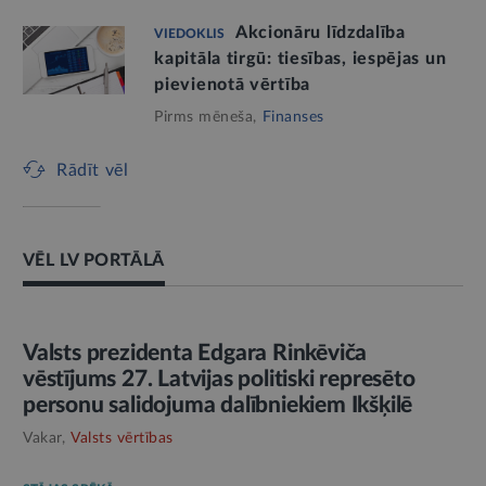
Akcionāru līdzdalība
VIEDOKLIS
kapitāla tirgū: tiesības, iespējas un
pievienotā vērtība
Pirms mēneša,
Finanses
Rādīt vēl
VĒL LV PORTĀLĀ
AMATPERSONAS RUNA
Valsts prezidenta Edgara Rinkēviča
vēstījums 27. Latvijas politiski represēto
personu salidojuma dalībniekiem Ikšķilē
Vakar,
Valsts vērtības