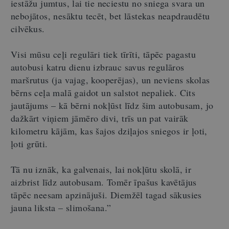
iestāžu jumtus, lai tie neciestu no sniega svara un
nebojātos, nesāktu tecēt, bet lāstekas neapdraudētu
cilvēkus.
Visi mūsu ceļi regulāri tiek tīrīti, tāpēc pagastu
autobusi katru dienu izbrauc savus regulāros
maršrutus (ja vajag, kooperējas), un neviens skolas
bērns ceļa malā gaidot un salstot nepaliek. Cits
jautājums – kā bērni nokļūst līdz šim autobusam, jo
dažkārt viņiem jāmēro divi, trīs un pat vairāk
kilometru kājām, kas šajos dziļajos sniegos ir ļoti,
ļoti grūti.
Tā nu iznāk, ka galvenais, lai nokļūtu skolā, ir
aizbrist līdz autobusam. Tomēr īpašus kavētājus
tāpēc neesam apzinājuši. Diemžēl tagad sākusies
jauna liksta – slimošana.”