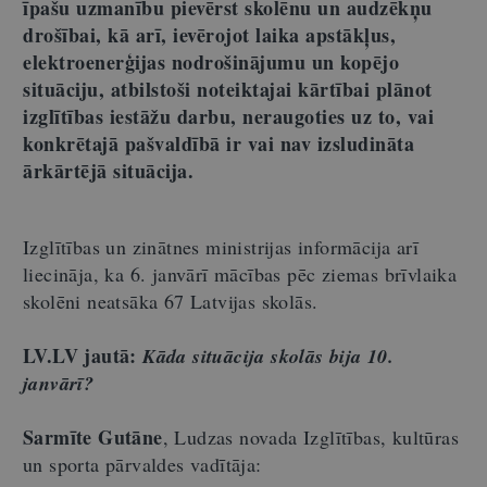
īpašu uzmanību pievērst skolēnu un audzēkņu
drošībai, kā arī, ievērojot laika apstākļus,
elektroenerģijas nodrošinājumu un kopējo
situāciju, atbilstoši noteiktajai kārtībai plānot
izglītības iestāžu darbu, neraugoties uz to, vai
konkrētajā pašvaldībā ir vai nav izsludināta
ārkārtējā situācija.
Izglītības un zinātnes ministrijas informācija arī
liecināja, ka 6. janvārī mācības pēc ziemas brīvlaika
skolēni neatsāka 67 Latvijas skolās.
LV.LV jautā:
Kāda situācija skolās bija 10.
janvārī?
Sarmīte Gutāne
, Ludzas novada Izglītības, kultūras
un sporta pārvaldes vadītāja: