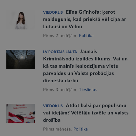
Elīna Grīnhofa: ķerot
VIEDOKLIS
maldugunis, kad priekšā vēl cīņa ar
Lutausi un Velnu
Pirms 2 nedēļām,
Politika
Jaunais
LV PORTĀLS JAUTĀ
Kriminālsodu izpildes likums. Vai un
kā tas mainīs Ieslodzījuma vietu
pārvaldes un Valsts probācijas
dienesta darbu
Pirms 3 nedēļām,
Tieslietas
Atdot balsi par populismu
VIEDOKLIS
vai idejām? Vēlētāju izvēle un valsts
drošība
Pirms mēneša,
Politika