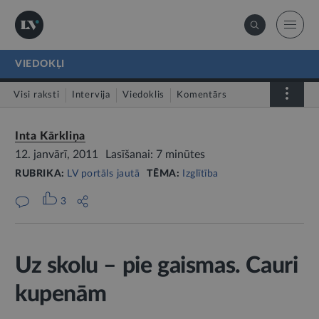
VIEDOKĻI
Visi raksti
Intervija
Viedoklis
Komentārs
LV portāls jautā
Inta Kārkliņa
12. janvārī, 2011
Lasīšanai: 7 minūtes
RUBRIKA:
LV portāls jautā
TĒMA:
Izglītība
3
Uz skolu – pie gaismas. Cauri
kupenām