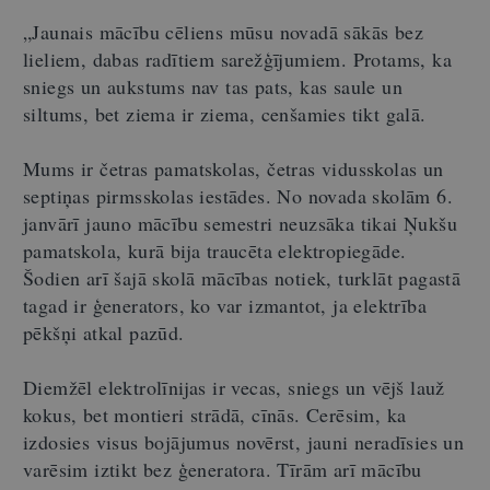
„Jaunais mācību cēliens mūsu novadā sākās bez
lieliem, dabas radītiem sarežģījumiem. Protams, ka
sniegs un aukstums nav tas pats, kas saule un
siltums, bet ziema ir ziema, cenšamies tikt galā.
Mums ir četras pamatskolas, četras vidusskolas un
septiņas pirmsskolas iestādes. No novada skolām 6.
janvārī jauno mācību semestri neuzsāka tikai Ņukšu
pamatskola, kurā bija traucēta elektropiegāde.
Šodien arī šajā skolā mācības notiek, turklāt pagastā
tagad ir ģenerators, ko var izmantot, ja elektrība
pēkšņi atkal pazūd.
Diemžēl elektrolīnijas ir vecas, sniegs un vējš lauž
kokus, bet montieri strādā, cīnās. Cerēsim, ka
izdosies visus bojājumus novērst, jauni neradīsies un
varēsim iztikt bez ģeneratora. Tīrām arī mācību