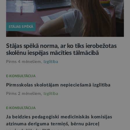
STĀJAS SPĒKĀ
Stājas spēkā norma, ar ko tiks ierobežotas
skolēnu iespējas mācīties tālmācībā
Pirms 4 mēnešiem,
Izglītība
E-KONSULTĀCIJA
Pirmsskolas skolotājam nepieciešamā izglītība
Pirms 2 mēnešiem,
Izglītība
E-KONSULTĀCIJA
Ja beidzies pedagoģiski medicīniskās komisijas
atzinuma derīguma termiņš, bērnu pārceļ