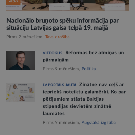
ZIŅA
Nacionālo bruņoto spēku informācija par
situāciju Latvijas gaisa telpā 19. maijā
Pirms 2 mēnešiem,
Tava drošība
Reformas bez atmiņas un
VIEDOKLIS
pārmaiņām
Pirms 9 mēnešiem,
Politika
Zinātne nav ceļš ar
LV PORTĀLS JAUTĀ
iepriekš noteiktu galamērķi. Ko par
pētījumiem stāsta Baltijas
stipendijas sievietēm zinātnē
laureātes
Pirms 9 mēnešiem,
Augstākā izglītība