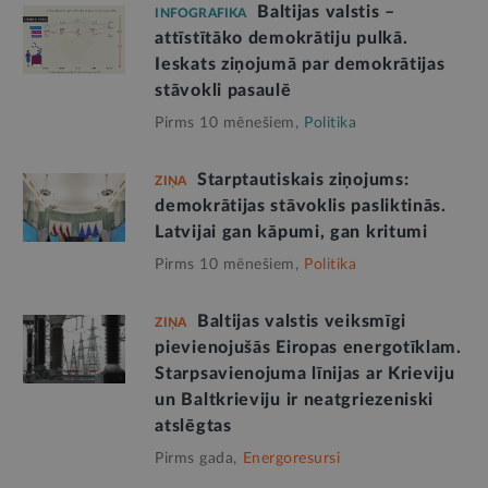
Baltijas valstis –
INFOGRAFIKA
attīstītāko demokrātiju pulkā.
Ieskats ziņojumā par demokrātijas
stāvokli pasaulē
Pirms 10 mēnešiem,
Politika
Starptautiskais ziņojums:
ZIŅA
demokrātijas stāvoklis pasliktinās.
Latvijai gan kāpumi, gan kritumi
Pirms 10 mēnešiem,
Politika
Baltijas valstis veiksmīgi
ZIŅA
pievienojušās Eiropas energotīklam.
Starpsavienojuma līnijas ar Krieviju
un Baltkrieviju ir neatgriezeniski
atslēgtas
Pirms gada,
Energoresursi