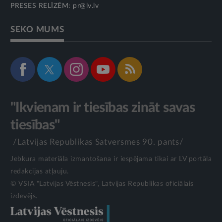
PRESES RELĪZĒM:
pr@lv.lv
SEKO MUMS
"Ikvienam ir tiesības zināt savas
tiesības"
/Latvijas Republikas Satversmes 90. pants/
Jebkura materiāla izmantošana ir iespējama tikai ar LV portāla
redakcijas atļauju.
© VSIA "Latvijas Vēstnesis", Latvijas Republikas oficiālais
izdevējs.