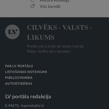
Autoru katalogs
Visi žurnāli
CILVĒKS · VALSTS ·
LIKUMS
Portāls par Latviju un mums Latvijā.
Palīgs tiesību aktu izpratnei.
PAR LV PORTĀLU
LIETOŠANAS NOTEIKUMI
PIEKĻŪSTAMĪBA
AUTORTIESĪBAS
LV portāla redakcija
E-PASTS:
lvportals@lv.lv