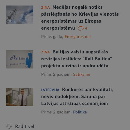
Nedēļas nogalē notiks
ZIŅA
pārslēgšanās no Krievijas vienotās
energosistēmas uz Eiropas
energosistēmu
4
Pirms gada,
Energoresursi
Baltijas valstu augstākās
ZIŅA
revīzijas iestādes: “Rail Baltica”
projekta virzība ir apdraudēta
Pirms 2 gadiem,
Satiksme
Konkurēt par kvalitāti,
INTERVIJA
nevis nodokļiem. Saruna par
Latvijas attīstības scenārijiem
Pirms 2 gadiem,
Politika
Rādīt vēl