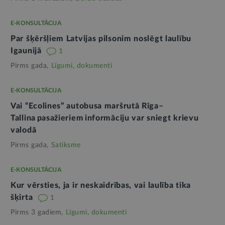
E-KONSULTĀCIJA
Par šķēršļiem Latvijas pilsonim noslēgt laulību
Igaunijā
1
Pirms gada,
Līgumi, dokumenti
E-KONSULTĀCIJA
Vai “Ecolines” autobusa maršrutā Rīga–
Tallina pasažieriem informāciju var sniegt krievu
valodā
Pirms gada,
Satiksme
E-KONSULTĀCIJA
Kur vērsties, ja ir neskaidrības, vai laulība tika
šķirta
1
Pirms 3 gadiem,
Līgumi, dokumenti