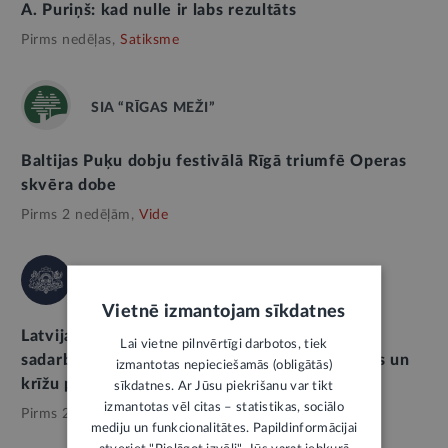
A. Puriņš: kad nulle ir labs rezultāts
Pirms nedēļas,
Satiksme
SIA “RĪGAS MEŽI”
Baltijas Puķu dobju festivālā Rīgā triumfē Operas
skvēra dobe
Pirms 2 nedēļām,
Vide
IEKŠLIETU MINISTRIJA
Vietnē izmantojam sīkdatnes
Latvijas un Igaunijas iekšlietu ministri stiprina
Lai vietne pilnvērtīgi darbotos, tiek
sadarbību robežas drošības, civilās aizsardzības un
izmantotas nepieciešamās (obligātās)
krīžu pārvaldības jomā
sīkdatnes. Ar Jūsu piekrišanu var tikt
izmantotas vēl citas – statistikas, sociālo
Pirms 2 nedēļām,
Drošība
mediju un funkcionalitātes. Papildinformācijai