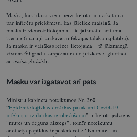
Maska, kas tikusi vienu reizi lietota, ir uzskatāma
par inficētu priekšmetu, kas jāieliek maisiņā. Ja
maska ir vienreizlietojamā – tā jāizmet atkritumu
tvertnē (maisiņš aizkavēs infekcijas tālāku izplatību).
Ja maska ir vairākas reizes lietojama – tā jāizmazgā
vismaz 60 grādu temperatūrā un jāizkarsē, gludinot
ar tvaika gludekli.
Masku var izgatavot arī pats
Ministru kabineta noteikumos Nr. 360
“
Epidemioloģiskās drošības pasākumi Covid-19
infekcijas izplatības ierobežošanai
” ir lietots jēdziens
“mutes un deguna aizsegs”, tomēr noteikumu
anotācijā papildus ir paskaidrots: “Kā mutes un