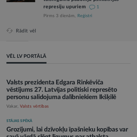
represiju upuriem
1
Pirms 3 dienām,
Reģistri
Rādīt vēl
VĒL LV PORTĀLĀ
AMATPERSONAS RUNA
Valsts prezidenta Edgara Rinkēviča
vēstījums 27. Latvijas politiski represēto
personu salidojuma dalībniekiem Ikšķilē
Vakar,
Valsts vērtības
STĀJAS SPĒKĀ
Grozījumi, lai dzīvokļu īpašnieku kopības var
savā vārdā slēgt līgumus par atbalsta