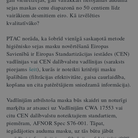
sejas maskas cenu diapazonā no 50 centiem līdz
vairākiem desmitiem eiro. Kā izvēlēties
kvalitatīvāko?
PTAC norāda, ka šobrīd vienīgā saskaņotā metode
higiēnisko sejas masku novērtēšanā Eiropas
Savienībā ir Eiropas Standartizācijas iestādes (CEN)
vadlīnijas vai CEN dalībvalstu vadlīnijas (saraksts
pieejams
šeit
), kurās ir noteikti kritēriji masku
īpašībām (filtrācijas efektivitāte, gaisa caurlaidība,
kopšana un cita patērētājiem sniedzamā informācija).
Vadlīnijām atbilstoša maska būs skaidri un noturīgi
marķēta ar atsauci uz Vadlīnijām CWA 17553 vai
citu CEN dalībvalstu noteiktajiem standartiem,
piemēram, AFNOR Spec S76-001. Tāpat,
iegādājoties auduma masku, uz tās būtu jābūt