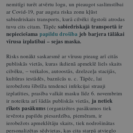
nemitīgi turēt atvērtu logu, un pieaugot saslimstībai
ar Covid-19, par augsta riska zonu kļūst
sabiedriskais transports, kurā cilvēki ilgstoši atrodas
sabiedriskajā transportā ir
tuvu cits citam. Tāpēc
nepieciešama
papildu drošība
jeb barjera tālākai
vīrusa izplatībai – sejas maska.
Risks nonākt saskarsmē ar vīrusu pieaug arī citās
publiskās vietās, kuras ikdienā apmeklē liels skaits
cilvēku, – veikalos, autoostās, dzelzceļa stacijās,
kultūras iestādēs, baznīcās u. c. Tāpēc, lai
ierobežotu šībrīža tendenci infekcijai strauji
izplatīties, prasība valkāt masku līdz 6. novembrim
ja netiek
ir noteikta arī šādās publiskās vietās,
rīkots pasākums
(organizētos pasākumos tiek
ievērota papildu piesardzība, piemēram, ir
ierobežots apmeklētāju skaits, tiek nodrošinātas
personalizētas sēdvietas, kas cita starpā atvieglo