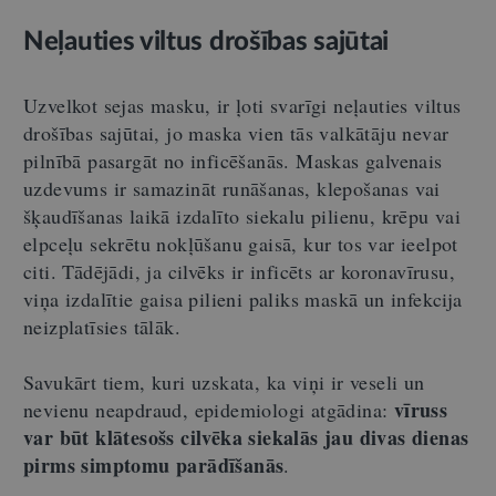
Neļauties viltus drošības sajūtai
Uzvelkot sejas masku, ir ļoti svarīgi neļauties viltus
drošības sajūtai, jo maska vien tās valkātāju nevar
pilnībā pasargāt no inficēšanās. Maskas galvenais
uzdevums ir samazināt runāšanas, klepošanas vai
šķaudīšanas laikā izdalīto siekalu pilienu, krēpu vai
elpceļu sekrētu nokļūšanu gaisā, kur tos var ieelpot
citi. Tādējādi, ja cilvēks ir inficēts ar koronavīrusu,
viņa izdalītie gaisa pilieni paliks maskā un infekcija
neizplatīsies tālāk.
Savukārt tiem, kuri uzskata, ka viņi ir veseli un
vīruss
nevienu neapdraud, epidemiologi atgādina:
var būt klātesošs cilvēka siekalās jau divas dienas
pirms simptomu parādīšanās
.