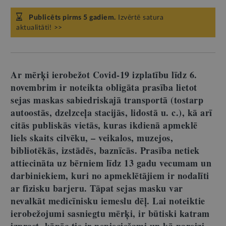
Publicēts pirms 5 gadiem.
Izvērtē satura
aktualitāti! >>
Ar mērķi ierobežot Covid-19 izplatību līdz 6.
novembrim ir noteikta obligāta prasība lietot
sejas maskas sabiedriskajā transportā (tostarp
autoostās, dzelzceļa stacijās, lidostā u. c.), kā arī
citās publiskās vietās, kuras ikdienā apmeklē
liels skaits cilvēku, – veikalos, muzejos,
bibliotēkās, izstādēs, baznīcās. Prasība netiek
attiecināta uz bērniem līdz 13 gadu vecumam un
darbiniekiem, kuri no apmeklētājiem ir nodalīti
ar fizisku barjeru. Tāpat sejas masku var
nevalkāt medicīnisku iemeslu dēļ. Lai noteiktie
ierobežojumi sasniegtu mērķi, ir būtiski katram