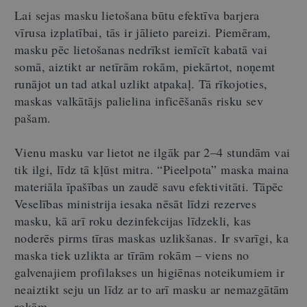
Lai sejas masku lietošana būtu efektīva barjera
vīrusa izplatībai, tās ir jālieto pareizi. Piemēram,
masku pēc lietošanas nedrīkst iemīcīt kabatā vai
somā, aiztikt ar netīrām rokām, piekārtot, noņemt
runājot un tad atkal uzlikt atpakaļ. Tā rīkojoties,
maskas valkātājs palielina inficēšanās risku sev
pašam.
Vienu masku var lietot ne ilgāk par 2
–
4 stundām vai
tik ilgi, līdz tā kļūst mitra. “Pieelpota” maska maina
materiāla īpašības un zaudē savu efektivitāti. Tāpēc
Veselības ministrija iesaka nēsāt līdzi rezerves
masku, kā arī roku dezinfekcijas līdzekli, kas
noderēs pirms tīras maskas uzlikšanas. Ir svarīgi, ka
maska tiek uzlikta ar tīrām rokām – viens no
galvenajiem profilakses un higiēnas noteikumiem ir
neaiztikt seju un līdz ar to arī masku ar nemazgātām
rokām.