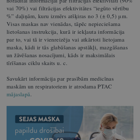
norādītai informācijai par filtrācijas efektivitāti (90%
vai 70%) vai filtrācijas efektivitātes “iegūto vērtību
%” daļiņām, kuru izmērs atšķiras no 3 (± 0,5) μm.
Visas maskas nav vienādas, tāpēc nepieciešama
lietošanas instrukcija, kurā ir iekļauta informācija
par to, vai tā ir vienreizēja vai atkārtoti lietojama
maska, kādi ir tās glabāšanas apstākļi, mazgāšanas
un žāvēšanas nosacījumi, kāds ir maksimālais
tīrīšanas ciklu skaits u. c.
Savukārt informācija par prasībām medicīnas
maskām un respiratoriem ir atrodama PTAC
mājaslapā
.