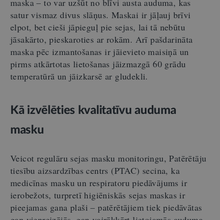
maska – to var uzšūt no blīvi austa auduma, kas
satur vismaz divus slāņus. Maskai ir jāļauj brīvi
elpot, bet cieši jāpieguļ pie sejas, lai tā nebūtu
jāsakārto, pieskaroties ar rokām. Arī pašdarināta
maska pēc izmantošanas ir jāievieto maisiņā un
pirms atkārtotas lietošanas jāizmazgā 60 grādu
temperatūrā un jāizkarsē ar gludekli.
Kā izvēlēties kvalitatīvu auduma
masku
Veicot regulāru sejas masku monitoringu, Patērētāju
tiesību aizsardzības centrs (PTAC) secina, ka
medicīnas masku un respiratoru piedāvājums ir
ierobežots, turpretī higiēniskās sejas maskas ir
pieejamas gana plaši – patērētājiem tiek piedāvātas
gan vienreizējās, gan vairākkārt lietojamās auduma