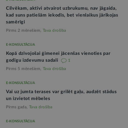
Cilvēkam, aktīvi atvairot uzbrukumu, nav jāgaida,
kad suns patiešām iekodīs, bet vienlaikus jārīkojas
samērīgi
Pirms 2 mēnešiem,
Tava drošība
E-KONSULTĀCIJA
Kopā dzīvojošai ģimenei jācenšas vienoties par
godīgu izdevumu sadali
1
Pirms 5 mēnešiem,
Tava drošība
E-KONSULTĀCIJA
Vai uz jumta terases var grilēt gaļu, audzēt stādus
un izvietot mēbeles
Pirms gada,
Tava drošība
E-KONSULTĀCIJA