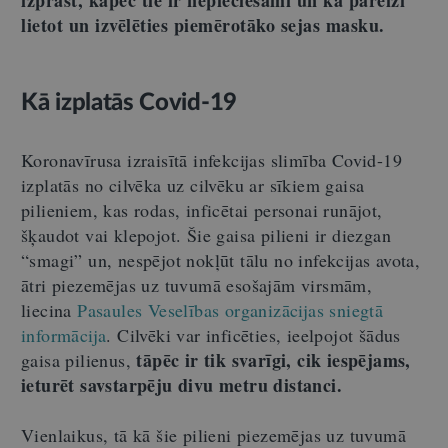
izprast, kāpēc tie ir nepieciešami un kā pareizi
lietot un izvēlēties piemērotāko sejas masku.
Kā izplatās Covid-19
Koronavīrusa izraisītā infekcijas slimība Covid-19
izplatās no cilvēka uz cilvēku ar sīkiem gaisa
pilieniem, kas rodas, inficētai personai runājot,
šķaudot vai klepojot. Šie gaisa pilieni ir diezgan
“smagi” un, nespējot nokļūt tālu no infekcijas avota,
ātri piezemējas uz tuvumā esošajām virsmām,
liecina
Pasaules Veselības organizācijas sniegtā
informācija
. Cilvēki var inficēties, ieelpojot šādus
tāpēc ir tik svarīgi, cik iespējams,
gaisa pilienus,
ieturēt savstarpēju divu metru distanci.
Vienlaikus, tā kā šie pilieni piezemējas uz tuvumā