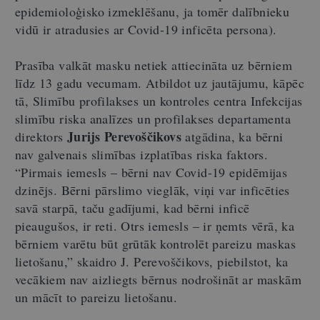
epidemioloģisko izmeklēšanu, ja tomēr dalībnieku
vidū ir atradusies ar Covid-19 inficēta persona).
Prasība valkāt masku netiek attiecināta uz bērniem
līdz 13 gadu vecumam. Atbildot uz jautājumu, kāpēc
tā, Slimību profilakses un kontroles centra Infekcijas
slimību riska analīzes un profilakses departamenta
Jurijs Perevoščikovs
direktors
atgādina, ka bērni
nav galvenais slimības izplatības riska faktors.
“Pirmais iemesls – bērni nav Covid-19 epidēmijas
dzinējs. Bērni pārslimo vieglāk, viņi var inficēties
savā starpā, taču gadījumi, kad bērni inficē
pieaugušos, ir reti. Otrs iemesls – ir ņemts vērā, ka
bērniem varētu būt grūtāk kontrolēt pareizu maskas
lietošanu,” skaidro J. Perevoščikovs, piebilstot, ka
vecākiem nav aizliegts bērnus nodrošināt ar maskām
un mācīt to pareizu lietošanu.