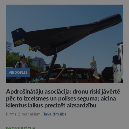
VIEDOKLIS
Apdrošinātāju asociācija: dronu riski jāvērtē
pēc to izcelsmes un polises seguma; aicina
klientus laikus precizēt aizsardzību
Pirms 2 mēnešiem,
Tava drošība
E-KONSULTĀCIJA