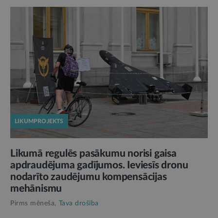
LIKUMPROJEKTS
Likumā regulēs pasākumu norisi gaisa
apdraudējuma gadījumos. Ieviesīs dronu
nodarīto zaudējumu kompensācijas
mehānismu
Pirms mēneša,
Tava drošība