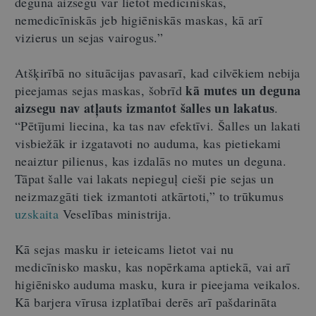
deguna aizsegu var lietot medicīniskās,
nemedicīniskās jeb higiēniskās maskas, kā arī
vizierus un sejas vairogus.”
Atšķirībā no situācijas pavasarī, kad cilvēkiem nebija
kā mutes un deguna
pieejamas sejas maskas, šobrīd
aizsegu nav atļauts izmantot šalles un lakatus
.
“Pētījumi liecina, ka tas nav efektīvi. Šalles un lakati
visbiežāk ir izgatavoti no auduma, kas pietiekami
neaiztur pilienus, kas izdalās no mutes un deguna.
Tāpat šalle vai lakats nepieguļ cieši pie sejas un
neizmazgāti tiek izmantoti atkārtoti,” to trūkumus
uzskaita
Veselības ministrija.
Kā sejas masku ir ieteicams lietot vai nu
medicīnisko masku, kas nopērkama aptiekā, vai arī
higiēnisko auduma masku, kura ir pieejama veikalos.
Kā barjera vīrusa izplatībai derēs arī pašdarināta