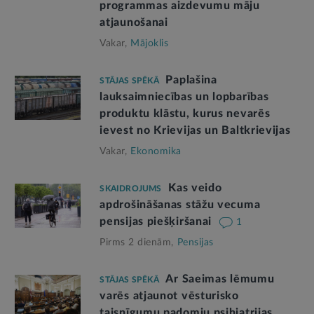
programmas aizdevumu māju
atjaunošanai
Vakar,
Mājoklis
Paplašina
STĀJAS SPĒKĀ
lauksaimniecības un lopbarības
produktu klāstu, kurus nevarēs
ievest no Krievijas un Baltkrievijas
Vakar,
Ekonomika
Kas veido
SKAIDROJUMS
apdrošināšanas stāžu vecuma
pensijas piešķiršanai
1
Pirms 2 dienām,
Pensijas
Ar Saeimas lēmumu
STĀJAS SPĒKĀ
varēs atjaunot vēsturisko
taisnīgumu padomju psihiatrijas