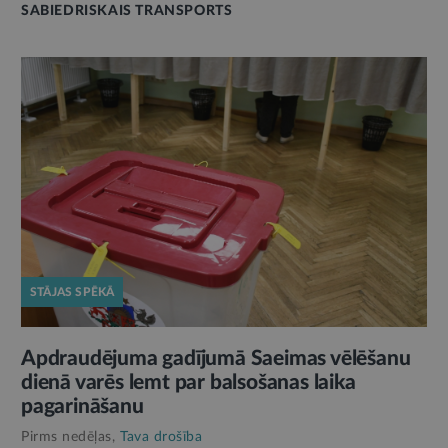
SABIEDRISKAIS TRANSPORTS
STĀJAS SPĒKĀ
Apdraudējuma gadījumā Saeimas vēlēšanu
dienā varēs lemt par balsošanas laika
pagarināšanu
Pirms nedēļas,
Tava drošība