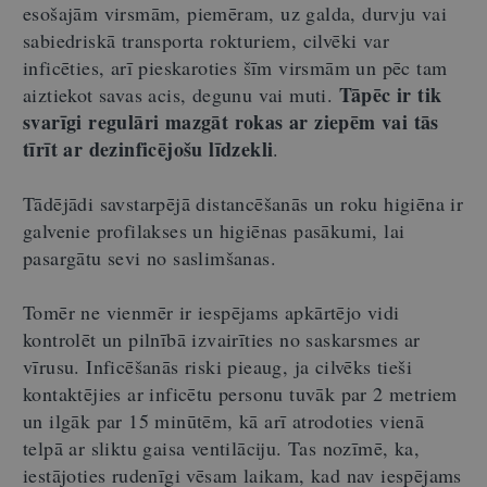
esošajām virsmām, piemēram, uz galda, durvju vai
sabiedriskā transporta rokturiem, cilvēki var
inficēties, arī pieskaroties šīm virsmām un pēc tam
Tāpēc ir tik
aiztiekot savas acis, degunu vai muti.
svarīgi regulāri mazgāt rokas ar ziepēm vai tās
tīrīt ar dezinficējošu līdzekli
.
Tādējādi savstarpējā distancēšanās un roku higiēna ir
galvenie profilakses un higiēnas pasākumi, lai
pasargātu sevi no saslimšanas.
Tomēr ne vienmēr ir iespējams apkārtējo vidi
kontrolēt un pilnībā izvairīties no saskarsmes ar
vīrusu. Inficēšanās riski pieaug, ja cilvēks tieši
kontaktējies ar inficētu personu tuvāk par 2 metriem
un ilgāk par 15 minūtēm, kā arī atrodoties vienā
telpā ar sliktu gaisa ventilāciju. Tas nozīmē, ka,
iestājoties rudenīgi vēsam laikam, kad nav iespējams