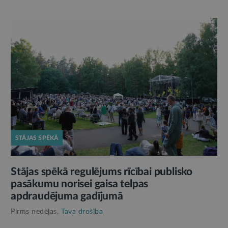
STĀJAS SPĒKĀ
Stājas spēkā regulējums rīcībai publisko
pasākumu norisei gaisa telpas
apdraudējuma gadījumā
Pirms nedēļas,
Tava drošība