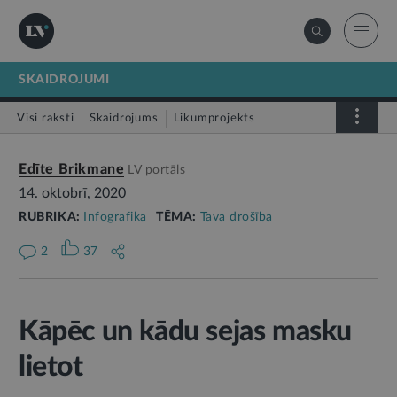
SKAIDROJUMI
Visi raksti
Skaidrojums
Likumprojekts
Stājas spēkā
Infografika
Edīte Brikmane
LV portāls
14. oktobrī, 2020
RUBRIKA:
Infografika
TĒMA:
Tava drošība
2
37
Kāpēc un kādu sejas masku
lietot