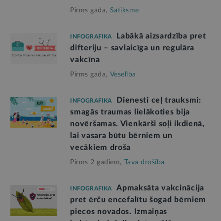
Pirms gada,
Satiksme
Labākā aizsardzība pret
INFOGRAFIKA
difteriju – savlaicīga un regulāra
vakcīna
Pirms gada,
Veselība
Dienesti ceļ trauksmi:
INFOGRAFIKA
smagās traumas lielākoties bija
novēršamas. Vienkārši soļi ikdienā,
lai vasara būtu bērniem un
vecākiem droša
Pirms 2 gadiem,
Tava drošība
Apmaksāta vakcinācija
INFOGRAFIKA
pret ērču encefalītu šogad bērniem
piecos novados. Izmaiņas