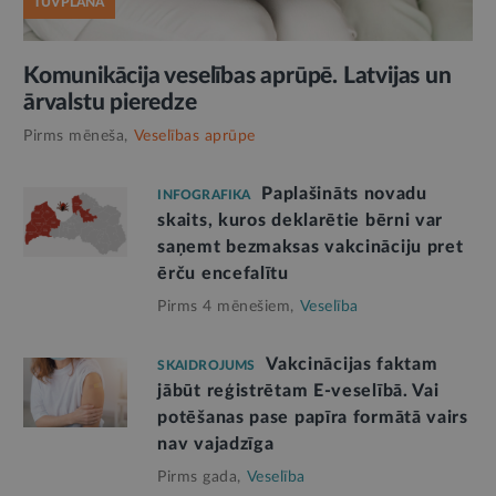
TUVPLĀNĀ
Komunikācija veselības aprūpē. Latvijas un
ārvalstu pieredze
Pirms mēneša,
Veselības aprūpe
Paplašināts novadu
INFOGRAFIKA
skaits, kuros deklarētie bērni var
saņemt bezmaksas vakcināciju pret
ērču encefalītu
Pirms 4 mēnešiem,
Veselība
Vakcinācijas faktam
SKAIDROJUMS
jābūt reģistrētam E-veselībā. Vai
potēšanas pase papīra formātā vairs
nav vajadzīga
Pirms gada,
Veselība