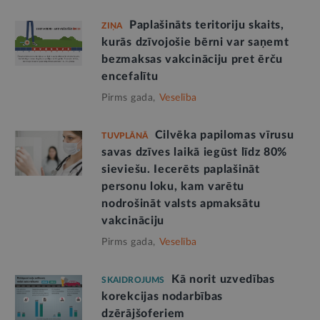
Paplašināts teritoriju skaits,
ZIŅA
kurās dzīvojošie bērni var saņemt
bezmaksas vakcināciju pret ērču
encefalītu
Pirms gada,
Veselība
Cilvēka papilomas vīrusu
TUVPLĀNĀ
savas dzīves laikā iegūst līdz 80%
sieviešu. Iecerēts paplašināt
personu loku, kam varētu
nodrošināt valsts apmaksātu
vakcināciju
Pirms gada,
Veselība
Kā norit uzvedības
SKAIDROJUMS
korekcijas nodarbības
dzērājšoferiem