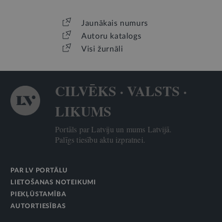
Jaunākais numurs
Autoru katalogs
Visi žurnāli
CILVĒKS · VALSTS ·
LIKUMS
Portāls par Latviju un mums Latvijā.
Palīgs tiesību aktu izpratnei.
PAR LV PORTĀLU
LIETOŠANAS NOTEIKUMI
PIEKĻŪSTAMĪBA
AUTORTIESĪBAS