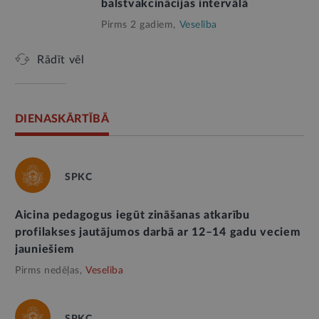
balstvakcinācijas intervālā
Pirms 2 gadiem,
Veselība
Rādīt vēl
DIENASKĀRTĪBĀ
SPKC
Aicina pedagogus iegūt zināšanas atkarību
profilakses jautājumos darbā ar 12–14 gadu veciem
jauniešiem
Pirms nedēļas,
Veselība
SPKC