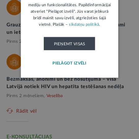
mediju un funkcionalitātes. Papildinformācijai
SPKC
atveriet "Pielāgot izvēli". Jūs varat jebkurā
brīdī mainīt savu izvēli, atgriežoties šajā
Grauzēji cilvēku tuvumā: veselības apdraudējumi
vietnē. Plašāk –
sīkdatņu politikā
.
un ieteikumi profilaksei
Pirms 2 mēnešiem,
Veselība
PIEŅEMT VISAS
SPKC
PIELĀGOT IZVĒLI
Bezmaksas, anonīmi un bez nosūtījuma – visā
Latvijā notiek HIV un hepatīta testēšanas nedēļa
Pirms 2 mēnešiem,
Veselība
Rādīt vēl
E-KONSULTĀCIJAS