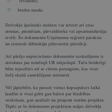
revidents;
biedru nauda.
Dzīvokļu īpašnieki statūtos var ietvert arī citas
atrunas, piemēram, pārvaldnieka vai apsaimniekotāja
izvēli. Šo dokumentu Uzņēmumu reģistrā paraksta
un iesniedz dibinātāju pilnvarotie pārstāvji.
Arī pārējo nepieciešamo dokumentu uzskaitījums ir
atrodams jau minētajā UR mājaslapā. Taču lietderīgi
būtu iepazīties arī ar citiem paraugiem, kas visai
lielā skaitā sameklējami internetā.
Vēl jāpiebilst, ka parasti vienas kopsapulces laikā
ļaudīm ir visai grūti gan balsot par biedrības
veidošanu, gan analizēt un pieņemt statūtu projektu.
Tāpēc ar šo dokumentu projektiem mājas dzīvokļu