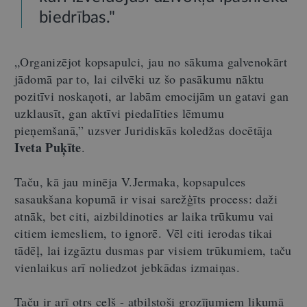
biedrības."
„Organizējot kopsapulci, jau no sākuma galvenokārt
jādomā par to, lai cilvēki uz šo pasākumu nāktu
pozitīvi noskaņoti, ar labām emocijām un gatavi gan
uzklausīt, gan aktīvi piedalīties lēmumu
pieņemšanā,” uzsver Juridiskās koledžas docētāja
Iveta Puķīte
.
Taču, kā jau minēja V.Jermaka, kopsapulces
sasaukšana kopumā ir visai sarežģīts process: daži
atnāk, bet citi, aizbildinoties ar laika trūkumu vai
citiem iemesliem, to ignorē. Vēl citi ierodas tikai
tādēļ, lai izgāztu dusmas par visiem trūkumiem, taču
vienlaikus arī noliedzot jebkādas izmaiņas.
Taču ir arī otrs ceļš - atbilstoši grozījumiem likumā