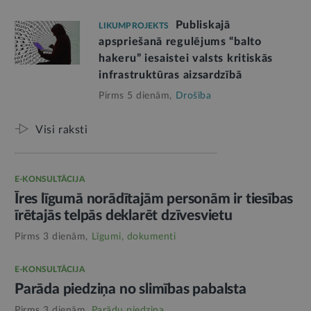
Publiskajā
LIKUMPROJEKTS
apspriešanā regulējums “balto
hakeru” iesaistei valsts kritiskās
infrastruktūras aizsardzībā
Pirms 5 dienām,
Drošība
Visi raksti
E-KONSULTĀCIJA
Īres līgumā norādītajām personām ir tiesības
īrētajās telpās deklarēt dzīvesvietu
Pirms 3 dienām,
Līgumi, dokumenti
E-KONSULTĀCIJA
Parāda piedziņa no slimības pabalsta
Pirms 3 dienām,
Parādu piedziņa