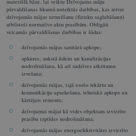
materiālā bāze, lai veiktu Dzīvojamo māju
pārvaldīšanas likumā noteiktās darbības, kas ietver
dzīvojamās mājas uzturēšanu (fizisku saglabāšanu)
atbilstoši normatīvo aktu prasībām. Obligāti
veicamās pārvaldīšanas darbības ir šādas:
dzīvojamās mājas sanitārā apkope;
apkures, aukstā ūdens un kanalizācijas
nodrošināšana, kā arī sadzīves atkritumu
izvešana;
dzīvojamās mājas, tajā esošo iekārtu un
komunikāciju apsekošana, tehniskā apkope un
kārtējais remonts;
dzīvojamai mājai kā vides objektam izvirzīto
prasību izpildes nodrošināšana;
dzīvojamās mājas energoefektivitātei izvirzīto