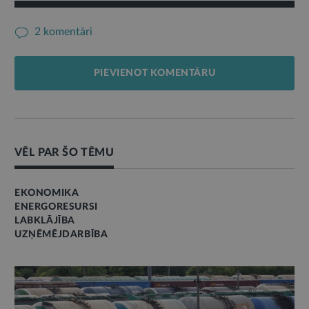
2 komentāri
PIEVIENOT KOMENTĀRU
VĒL PAR ŠO TĒMU
EKONOMIKA
ENERGORESURSI
LABKLĀJĪBA
UZŅĒMĒJDARBĪBA