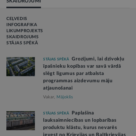
SKAIDROJUMI
CEĻVEDIS
INFOGRAFIKA
LIKUMPROJEKTS
SKAIDROJUMS
STĀJAS SPĒKĀ
Grozījumi, lai dzīvokļu
STĀJAS SPĒKĀ
īpašnieku kopības var savā vārdā
slēgt līgumus par atbalsta
programmas aizdevumu māju
atjaunošanai
Vakar,
Mājoklis
Paplašina
STĀJAS SPĒKĀ
lauksaimniecības un lopbarības
produktu klāstu, kurus nevarēs
ievest no Krievijas un Baltkrievijas