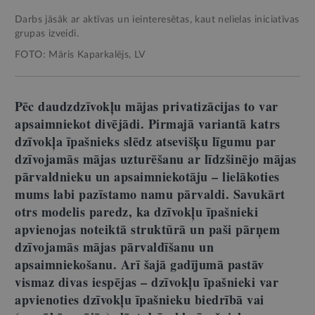
Darbs jāsāk ar aktīvas un ieinteresētas, kaut nelielas iniciatīvas
grupas izveidi.
FOTO: Māris Kaparkalējs, LV
Pēc daudzdzīvokļu mājas privatizācijas to var
apsaimniekot divējādi. Pirmajā variantā katrs
dzīvokļa īpašnieks slēdz atsevišķu līgumu par
dzīvojamās mājas uzturēšanu ar līdzšinējo mājas
pārvaldnieku un apsaimniekotāju – lielākoties
mums labi pazīstamo namu pārvaldi. Savukārt
otrs modelis paredz, ka dzīvokļu īpašnieki
apvienojas noteiktā struktūrā un paši pārņem
dzīvojamās mājas pārvaldīšanu un
apsaimniekošanu. Arī šajā gadījumā pastāv
vismaz divas iespējas – dzīvokļu īpašnieki var
apvienoties dzīvokļu īpašnieku biedrībā vai