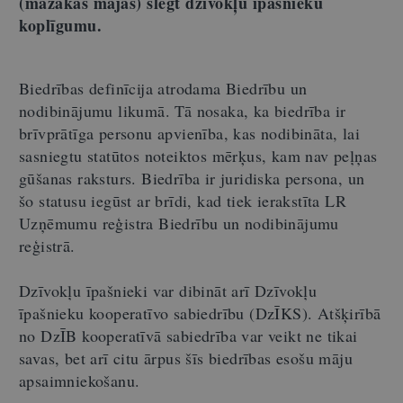
(mazākās mājās) slēgt dzīvokļu īpašnieku
koplīgumu.
Biedrības definīcija atrodama Biedrību un
nodibinājumu likumā. Tā nosaka, ka biedrība ir
brīvprātīga personu apvienība, kas nodibināta, lai
sasniegtu statūtos noteiktos mērķus, kam nav peļņas
gūšanas raksturs. Biedrība ir juridiska persona, un
šo statusu iegūst ar brīdi, kad tiek ierakstīta LR
Uzņēmumu reģistra Biedrību un nodibinājumu
reģistrā.
Dzīvokļu īpašnieki var dibināt arī Dzīvokļu
īpašnieku kooperatīvo sabiedrību (DzĪKS). Atšķirībā
no DzĪB kooperatīvā sabiedrība var veikt ne tikai
savas, bet arī citu ārpus šīs biedrības esošu māju
apsaimniekošanu.