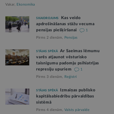
Vakar,
Ekonomika
Kas veido
SKAIDROJUMS
apdrošināšanas stāžu vecuma
pensijas piešķiršanai
1
Pirms 2 dienām,
Pensijas
Ar Saeimas lēmumu
STĀJAS SPĒKĀ
varēs atjaunot vēsturisko
taisnīgumu padomju psihiatrijas
represiju upuriem
1
Pirms 3 dienām,
Reģistri
Izmaiņas publisko
STĀJAS SPĒKĀ
kapitālsabiedrību pārvaldības
sistēmā
Pirms 4 dienām,
Valsts pārvalde