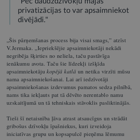
"Pēc daudzdzīvokļu mājas
privatizācijas to var apsaimniekot
divējādi."
„Šis pārņemšanas process bija visai smags,” atzīst
V.Jermaka. „Iepriekšējie apsaimniekotāji nekādi
negribēja šķirties no neliela, taču pastāvīga
ienākumu avota. Taču šie līdzekļi izšķīda
apsaimniekotāju
kopējā katlā
un netika virzīti mūsu
nama apsaimniekošanai. Lai arī iedzīvotāji
apsaimniekošanas izdevumus pamatos sedza pilnībā,
nams tika iekļauts pat tā dēvēto nerentablo namu
uzskaitījumā un tā tehniskais stāvoklis pasliktinājās.
Tieši šī netaisnība ļāva atrast atsaucīgus un strādāt
gribošus dzīvokļu īpašniekus, kuri izveidoja
iniciatīvas grupu un kopsapulcē pieņēma lēmumu