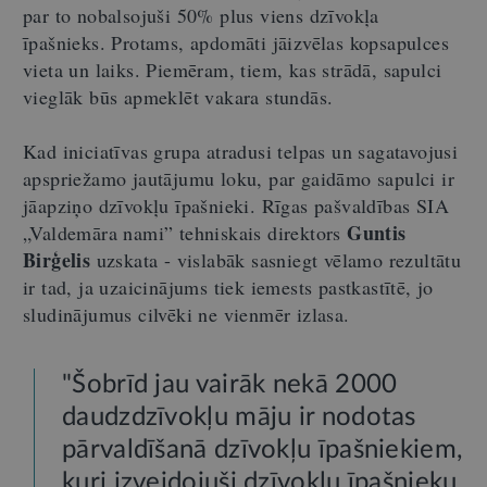
par to nobalsojuši 50% plus viens dzīvokļa
īpašnieks. Protams, apdomāti jāizvēlas kopsapulces
vieta un laiks. Piemēram, tiem, kas strādā, sapulci
vieglāk būs apmeklēt vakara stundās.
Kad iniciatīvas grupa atradusi telpas un sagatavojusi
apspriežamo jautājumu loku, par gaidāmo sapulci ir
jāapziņo dzīvokļu īpašnieki. Rīgas pašvaldības SIA
Guntis
„Valdemāra nami” tehniskais direktors
Birģelis
uzskata - vislabāk sasniegt vēlamo rezultātu
ir tad, ja uzaicinājums tiek iemests pastkastītē, jo
sludinājumus cilvēki ne vienmēr izlasa.
"Šobrīd jau vairāk nekā 2000
daudzdzīvokļu māju ir nodotas
pārvaldīšanā dzīvokļu īpašniekiem,
kuri izveidojuši dzīvokļu īpašnieku