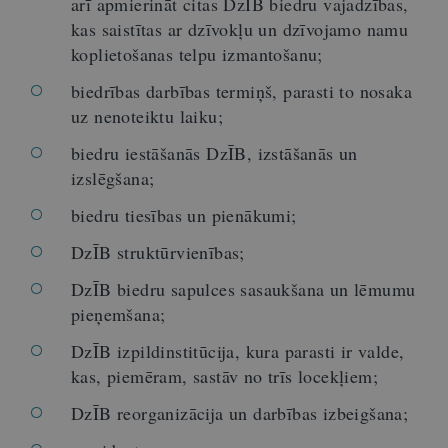
arī apmierināt citas DzĪB biedru vajadzības,
kas saistītas ar dzīvokļu un dzīvojamo namu
koplietošanas telpu izmantošanu;
biedrības darbības termiņš, parasti to nosaka
uz nenoteiktu laiku;
biedru iestāšanās DzĪB, izstāšanās un
izslēgšana;
biedru tiesības un pienākumi;
DzĪB struktūrvienības;
DzĪB biedru sapulces sasaukšana un lēmumu
pieņemšana;
DzĪB izpildinstitūcija, kura parasti ir valde,
kas, piemēram, sastāv no trīs locekļiem;
DzĪB reorganizācija un darbības izbeigšana;