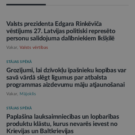
AMATPERSONAS RUNA
Valsts prezidenta Edgara Rinkēviča
vēstījums 27. Latvijas politiski represēto
personu salidojuma dalībniekiem Ikšķilē
Vakar,
Valsts vērtības
STĀJAS SPĒKĀ
Grozījumi, lai dzīvokļu īpašnieku kopības var
savā vārdā slēgt līgumus par atbalsta
programmas aizdevumu māju atjaunošanai
Vakar,
Mājoklis
STĀJAS SPĒKĀ
Paplašina lauksaimniecības un lopbarības
produktu klāstu, kurus nevarēs ievest no
Krievijas un Baltkrievijas