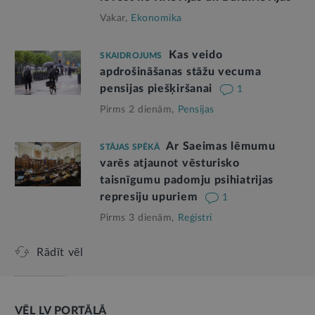
Vakar,
Ekonomika
Kas veido
SKAIDROJUMS
apdrošināšanas stāžu vecuma
pensijas piešķiršanai
1
Pirms 2 dienām,
Pensijas
Ar Saeimas lēmumu
STĀJAS SPĒKĀ
varēs atjaunot vēsturisko
taisnīgumu padomju psihiatrijas
represiju upuriem
1
Pirms 3 dienām,
Reģistri
Rādīt vēl
VĒL LV PORTĀLĀ