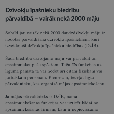
Dzīvokļu īpašnieku biedrību
pārvaldībā – vairāk nekā 2000 māju
Šobrīd jau vairāk nekā 2000 daudzdzīvokļu māju ir
nodotas pārvaldīšanā dzīvokļu īpašniekiem, kuri
izveidojuši dzīvokļu īpašnieku biedrības (DzĪB).
Šāda biedrība dzīvojamo māju var pārvaldīt un
apsaimniekot pašu spēkiem. Taču šīs funkcijas uz
līguma pamata tā var nodot arī citām fiziskām vai
juridiskām personām. Piemēram, ieceļot līgtu
pārvaldnieku, kas organizē mājas apsaimniekošanu.
Ja mājas pārvaldnieks ir DzĪB, nama
apsaimniekošanas funkcijas var uzticēt kādai no
apsaimniekošanas firmām, kam ir nepieciešamā