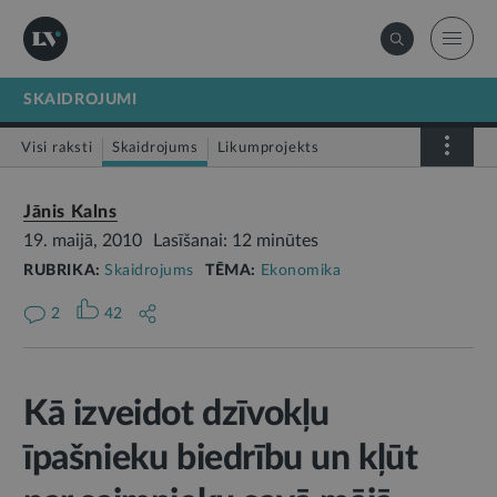
SKAIDROJUMI
Visi raksti
Skaidrojums
Likumprojekts
Stājas spēkā
Infografika
Jānis Kalns
19. maijā, 2010
Lasīšanai: 12 minūtes
RUBRIKA:
Skaidrojums
TĒMA:
Ekonomika
2
42
Kā izveidot dzīvokļu
īpašnieku biedrību un kļūt