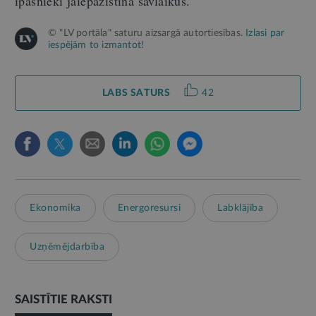
īpašnieki jāiepazīstina savlaikus.
© "LV portāla" saturu aizsargā autortiesības.
Izlasi par
iespējām to izmantot!
LABS SATURS
42
Ekonomika
Energoresursi
Labklājība
Uzņēmējdarbība
SAISTĪTIE RAKSTI