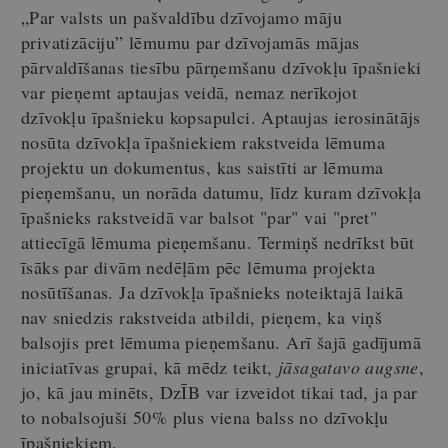
„Par valsts un pašvaldību dzīvojamo māju
privatizāciju” lēmumu par dzīvojamās mājas
pārvaldīšanas tiesību pārņemšanu dzīvokļu īpašnieki
var pieņemt aptaujas veidā, nemaz nerīkojot
dzīvokļu īpašnieku kopsapulci. Aptaujas ierosinātājs
nosūta dzīvokļa īpašniekiem rakstveida lēmuma
projektu un dokumentus, kas saistīti ar lēmuma
pieņemšanu, un norāda datumu, līdz kuram dzīvokļa
īpašnieks rakstveidā var balsot "par" vai "pret"
attiecīgā lēmuma pieņemšanu. Termiņš nedrīkst būt
īsāks par divām nedēļām pēc lēmuma projekta
nosūtīšanas. Ja dzīvokļa īpašnieks noteiktajā laikā
nav sniedzis rakstveida atbildi, pieņem, ka viņš
balsojis pret lēmuma pieņemšanu. Arī šajā gadījumā
iniciatīvas grupai, kā mēdz teikt,
jāsagatavo augsne
,
jo, kā jau minēts, DzĪB var izveidot tikai tad, ja par
to nobalsojuši 50% plus viena balss no dzīvokļu
īpašniekiem.