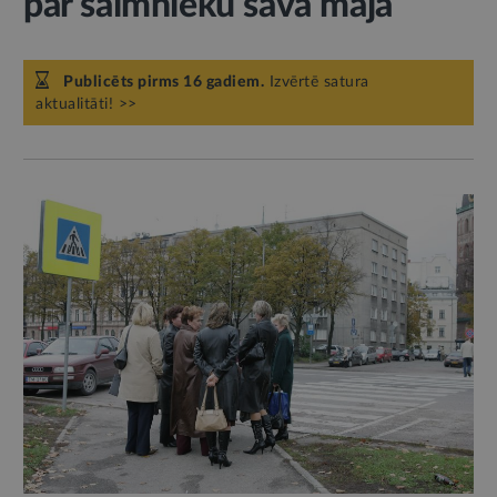
par saimnieku savā mājā
Publicēts pirms 16 gadiem.
Izvērtē satura
aktualitāti! >>