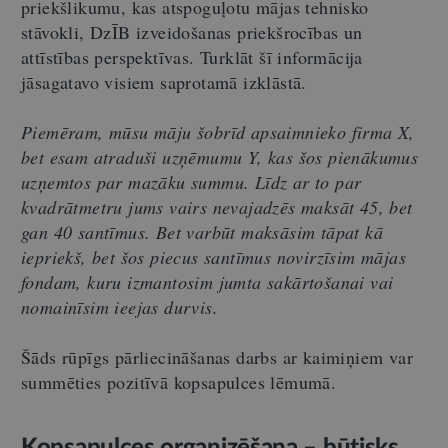
priekšlikumu, kas atspoguļotu mājas tehnisko
stāvokli, DzĪB izveidošanas priekšrocības un
attīstības perspektīvas. Turklāt šī informācija
jāsagatavo visiem saprotamā izklāstā.
Piemēram, mūsu māju šobrīd apsaimnieko firma X,
bet esam atraduši uzņēmumu Y, kas šos pienākumus
uzņemtos par mazāku summu. Līdz ar to par
kvadrātmetru jums vairs nevajadzēs maksāt 45, bet
gan 40 santīmus. Bet varbūt maksāsim tāpat kā
iepriekš, bet šos piecus santīmus novirzīsim mājas
fondam, kuru izmantosim jumta sakārtošanai vai
nomainīsim ieejas durvis.
Šāds rūpīgs pārliecināšanas darbs ar kaimiņiem var
summēties pozitīvā kopsapulces lēmumā.