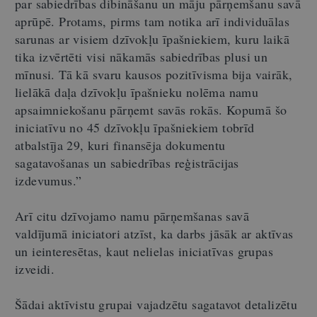
par sabiedrības dibināšanu un māju pārņemšanu savā
aprūpē. Protams, pirms tam notika arī individuālas
sarunas ar visiem dzīvokļu īpašniekiem, kuru laikā
tika izvērtēti visi nākamās sabiedrības plusi un
mīnusi. Tā kā svaru kausos pozitīvisma bija vairāk,
lielākā daļa dzīvokļu īpašnieku nolēma namu
apsaimniekošanu pārņemt savās rokās. Kopumā šo
iniciatīvu no 45 dzīvokļu īpašniekiem tobrīd
atbalstīja 29, kuri finansēja dokumentu
sagatavošanas un sabiedrības reģistrācijas
izdevumus.”
Arī citu dzīvojamo namu pārņemšanas savā
valdījumā iniciatori atzīst, ka darbs jāsāk ar aktīvas
un ieinteresētas, kaut nelielas iniciatīvas grupas
izveidi.
Šādai aktīvistu grupai vajadzētu sagatavot detalizētu