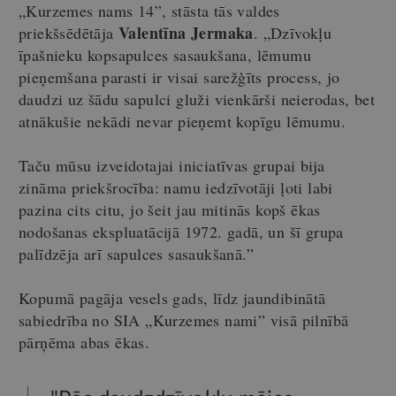
„Kurzemes nams 14”, stāsta tās valdes
Valentīna Jermaka
priekšsēdētāja
. „Dzīvokļu
īpašnieku kopsapulces sasaukšana, lēmumu
pieņemšana parasti ir visai sarežģīts process, jo
daudzi uz šādu sapulci gluži vienkārši neierodas, bet
atnākušie nekādi nevar pieņemt kopīgu lēmumu.
Taču mūsu izveidotajai iniciatīvas grupai bija
zināma priekšrocība: namu iedzīvotāji ļoti labi
pazina cits citu, jo šeit jau mitinās kopš ēkas
nodošanas ekspluatācijā 1972. gadā, un šī grupa
palīdzēja arī sapulces sasaukšanā.”
Kopumā pagāja vesels gads, līdz jaundibinātā
sabiedrība no SIA „Kurzemes nami” visā pilnībā
pārņēma abas ēkas.