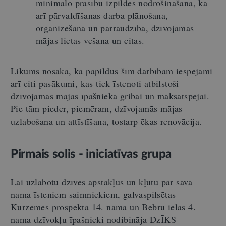
minimālo prasību izpildes nodrošināšana, kā
arī pārvaldīšanas darba plānošana,
organizēšana un pārraudzība, dzīvojamās
mājas lietas vešana un citas.
Likums nosaka, ka papildus šīm darbībām iespējami
arī citi pasākumi, kas tiek īstenoti atbilstoši
dzīvojamās mājas īpašnieka gribai un maksātspējai.
Pie tām pieder, piemēram, dzīvojamās mājas
uzlabošana un attīstīšana, tostarp ēkas renovācija.
Pirmais solis - iniciatīvas grupa
Lai uzlabotu dzīves apstākļus un kļūtu par sava
nama īsteniem saimniekiem, galvaspilsētas
Kurzemes prospekta 14. nama un Bebru ielas 4.
nama dzīvokļu īpašnieki nodibināja DzĪKS