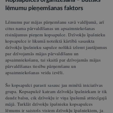
Kopsapulces organizēšana – būtisks
lēmumu pieņemšanas faktors
Lēmumu par mājas pārņemšanu savā valdījumā, arī
citus nama pārvaldīšanas un apsaimniekošanas
risinājumus pieņem kopsapulce. Dzīvokļu īpašnieku
kopsapulce ir likumā noteiktā kārtībā sasaukta
dzīvokļu īpašnieku sapulce nolūkā izlemt jautājumus
par dzīvojamās mājas pārvaldīšanu un
apsaimniekošanu, tai skaitā par dzīvojamās mājas
pārvaldīšanas tiesību pārņemšanu un
apsaimniekošanas veida izvēli.
Šo kopsapulci parasti sasauc jau minētā iniciatīvas
grupa. Kopsapulcē katram dzīvokļa īpašniekam ir tik
daudz balsu, cik dzīvokļu ir viņa īpašumā attiecīgajā
mājā. Turklāt dzīvokļu īpašnieku kopsapulces
lēmums ir saistošs visiem dzīvokļu īpašniekiem, ja