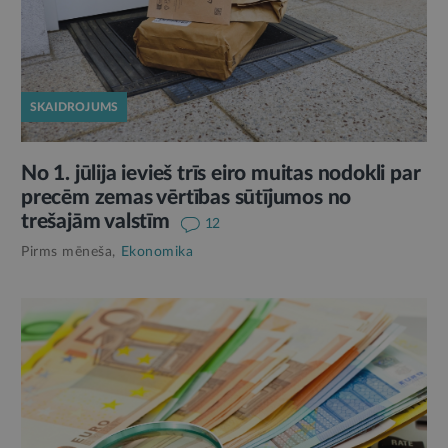
SKAIDROJUMS
No 1. jūlija ievieš trīs eiro muitas nodokli par
precēm zemas vērtības sūtījumos no
trešajām valstīm
12
Pirms mēneša,
Ekonomika