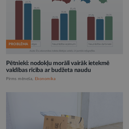
PROBLĒMA
Pētnieki: nodokļu morāli vairāk ietekmē
valdības rīcība ar budžeta naudu
Pirms mēneša,
Ekonomika