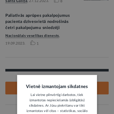
Santa Galiņa
,
27.12.2023.
8
Paliatīvās aprūpes pakalpojumus
pacienta dzīvesvietā nodrošinās
četri pakalpojumu sniedzēji
Nacionālais veselības dienests
,
19.09.2023.
1
Vietnē izmantojam sīkdatnes
PIEVIENOT KOMENTĀRU
Lai vietne pilnvērtīgi darbotos, tiek
izmantotas nepieciešamās (obligātās)
sīkdatnes. Ar Jūsu piekrišanu var tikt
izmantotas vēl citas – statistikas, sociālo