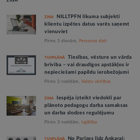
ZIŅA
NILLTPFN likuma subjekti
ZIŅA
klientu izpētes datus varēs saņemt
vienuviet
Pirms 3 dienām,
Personas dati
Tiesības, vēsture un vārda
TUVPLĀNĀ
brīvība – vai draudīgos apstākļos ir
nepieciešami papildu ierobežojumi
Pirms 2 nedēļām,
Valsts vērtības
Iespēja izteikt viedokli par
ZIŅA
plānoto pedagogu darba samaksas
un darba slodzes regulējumu
Pirms 3 nedēļām,
Izglītība
No Parīzes līdz Ankarai:
TUVPLĀNĀ