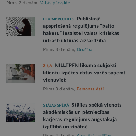
Pirms 2 dienām,
Valsts pārvalde
Publiskajā
LIKUMPROJEKTS
apspriešanā regulējums “balto
hakeru” iesaistei valsts kritiskās
infrastruktūras aizsardzībā
Pirms 3 dienām,
Drošība
NILLTPFN likuma subjekti
ZIŅA
klientu izpētes datus varēs saņemt
vienuviet
Pirms 3 dienām,
Personas dati
Stājies spēkā vienots
STĀJAS SPĒKĀ
akadēmiskās un pētniecības
karjeras regulējums augstākajā
izglītībā un zinātnē
Pirms 4 dienām,
Augstākā izglītība