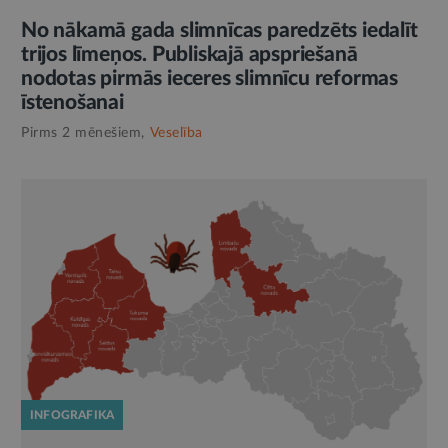
No nākamā gada slimnīcas paredzēts iedalīt
trijos līmeņos. Publiskajā apspriešanā
nodotas pirmās ieceres slimnīcu reformas
īstenošanai
Pirms 2 mēnešiem,
Veselība
INFOGRAFIKA