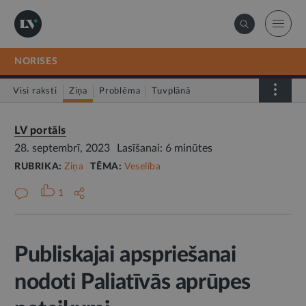
NORISES
Visi raksti
Ziņa
Problēma
Tuvplānā
Dienas fakts
LV portāls
28. septembrī, 2023
Lasīšanai: 6 minūtes
RUBRIKA:
Ziņa
TĒMA:
Veselība
1
Publiskajai apspriešanai
nodoti Paliatīvās aprūpes