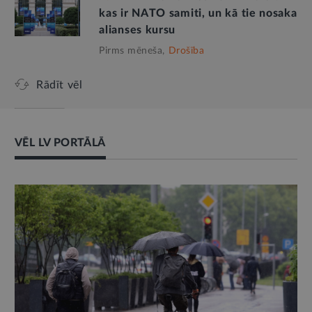
kas ir NATO samiti, un kā tie nosaka
alianses kursu
Pirms mēneša,
Drošība
Rādīt vēl
VĒL LV PORTĀLĀ