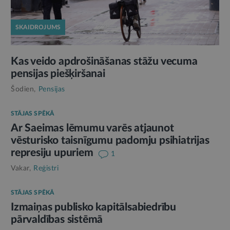
SKAIDROJUMS
Kas veido apdrošināšanas stāžu vecuma
pensijas piešķiršanai
Šodien,
Pensijas
STĀJAS SPĒKĀ
Ar Saeimas lēmumu varēs atjaunot
vēsturisko taisnīgumu padomju psihiatrijas
represiju upuriem
1
Vakar,
Reģistri
STĀJAS SPĒKĀ
Izmaiņas publisko kapitālsabiedrību
pārvaldības sistēmā