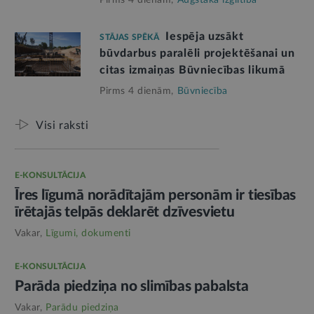
Iespēja uzsākt
STĀJAS SPĒKĀ
būvdarbus paralēli projektēšanai un
citas izmaiņas Būvniecības likumā
Pirms 4 dienām,
Būvniecība
Visi raksti
E-KONSULTĀCIJA
Īres līgumā norādītajām personām ir tiesības
īrētajās telpās deklarēt dzīvesvietu
Vakar,
Līgumi, dokumenti
E-KONSULTĀCIJA
Parāda piedziņa no slimības pabalsta
Vakar,
Parādu piedziņa