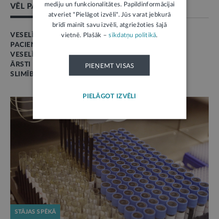
mediju un funkcionalitātes. Papildinformācijai
VĒL PAR ŠO TĒMU
atveriet "Pielāgot izvēli". Jūs varat jebkurā
brīdī mainīt savu izvēli, atgriežoties šajā
VESELĪBA
vietnē. Plašāk –
sīkdatņu politikā
.
PACIENTA TIESĪBAS
VESELĪBAS APRŪPE
ĀRSTI
PIEŅEMT VISAS
SLIMĪBA
PIELĀGOT IZVĒLI
STĀJAS SPĒKĀ