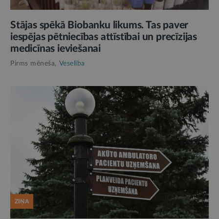
Stājas spēkā Biobanku likums. Tas paver
iespējas pētniecības attīstībai un precīzijas
medicīnas ieviešanai
Pirms mēneša,
Veselība
ZIŅA