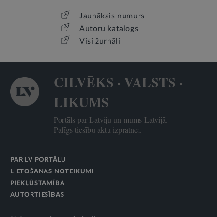
Jaunākais numurs
Autoru katalogs
Visi žurnāli
CILVĒKS · VALSTS ·
LIKUMS
Portāls par Latviju un mums Latvijā.
Palīgs tiesību aktu izpratnei.
PAR LV PORTĀLU
LIETOŠANAS NOTEIKUMI
PIEKĻŪSTAMĪBA
AUTORTIESĪBAS