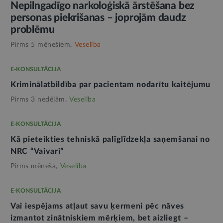
Nepilngadīgo narkoloģiskā ārstēšana bez
personas piekrišanas – joprojām daudz
problēmu
Pirms 5 mēnešiem,
Veselība
E-KONSULTĀCIJA
Kriminālatbildība par pacientam nodarītu kaitējumu
Pirms 3 nedēļām,
Veselība
E-KONSULTĀCIJA
Kā pieteikties tehniskā palīglīdzekļa saņemšanai no
NRC “Vaivari”
Pirms mēneša,
Veselība
E-KONSULTĀCIJA
Vai iespējams atļaut savu ķermeni pēc nāves
izmantot zinātniskiem mērķiem, bet aizliegt –