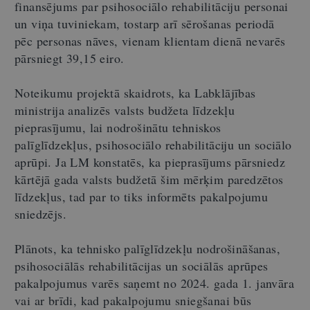
finansējums par psihosociālo rehabilitāciju personai
un viņa tuviniekam, tostarp arī sērošanas periodā
pēc personas nāves, vienam klientam dienā nevarēs
pārsniegt 39,15 eiro.
Noteikumu projektā skaidrots, ka Labklājības
ministrija analizēs valsts budžeta līdzekļu
pieprasījumu, lai nodrošinātu tehniskos
palīglīdzekļus, psihosociālo rehabilitāciju un sociālo
aprūpi. Ja LM konstatēs, ka pieprasījums pārsniedz
kārtējā gada valsts budžetā šim mērķim paredzētos
līdzekļus, tad par to tiks informēts pakalpojumu
sniedzējs.
Plānots, ka tehnisko palīglīdzekļu nodrošināšanas,
psihosociālās rehabilitācijas un sociālās aprūpes
pakalpojumus varēs saņemt no 2024. gada 1. janvāra
vai ar brīdi, kad pakalpojumu sniegšanai būs