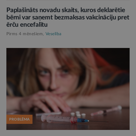
Paplašināts novadu skaits, kuros deklarētie
bērni var saņemt bezmaksas vakcināciju pret
ērču encefalītu
Pirms 4 mēnešiem,
Veselība
PROBLĒMA