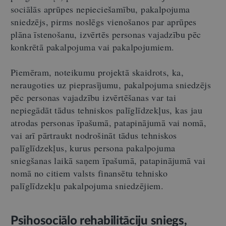
sociālās aprūpes nepieciešamību, pakalpojuma
sniedzējs, pirms noslēgs vienošanos par aprūpes
plāna īstenošanu, izvērtēs personas vajadzību pēc
konkrētā pakalpojuma vai pakalpojumiem.
Piemēram, noteikumu projektā skaidrots, ka,
neraugoties uz pieprasījumu, pakalpojuma sniedzējs
pēc personas vajadzību izvērtēšanas var tai
nepiegādāt tādus tehniskos palīglīdzekļus, kas jau
atrodas personas īpašumā, patapinājumā vai nomā,
vai arī pārtraukt nodrošināt tādus tehniskos
palīglīdzekļus, kurus persona pakalpojuma
sniegšanas laikā saņem īpašumā, patapinājumā vai
nomā no citiem valsts finansētu tehnisko
palīglīdzekļu pakalpojuma sniedzējiem.
Psihosociālo rehabilitāciju sniegs,