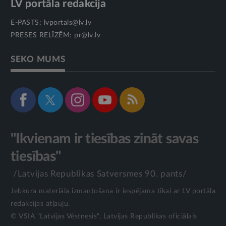
LV portāla redakcija
E-PASTS:
lvportals@lv.lv
PRESES RELĪZĒM:
pr@lv.lv
SEKO MUMS
"Ikvienam ir tiesības zināt savas
tiesības"
/Latvijas Republikas Satversmes 90. pants/
Jebkura materiāla izmantošana ir iespējama tikai ar LV portāla
redakcijas atļauju.
© VSIA "Latvijas Vēstnesis", Latvijas Republikas oficiālais