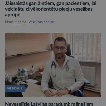
Jāiesaistās gan ārstiem, gan pacientiem, lai
veicinātu cilvēkorientētu pieeju veselības
aprūpē
Pirms mēneša,
Veselības aprūpe
VIEDOKLIS
Neveselīgie Latvijas paradumi: mēnešiem