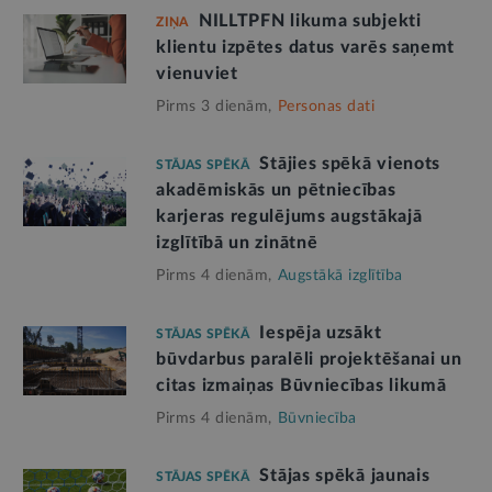
NILLTPFN likuma subjekti
ZIŅA
klientu izpētes datus varēs saņemt
vienuviet
Pirms 3 dienām,
Personas dati
Stājies spēkā vienots
STĀJAS SPĒKĀ
akadēmiskās un pētniecības
karjeras regulējums augstākajā
izglītībā un zinātnē
Pirms 4 dienām,
Augstākā izglītība
Iespēja uzsākt
STĀJAS SPĒKĀ
būvdarbus paralēli projektēšanai un
citas izmaiņas Būvniecības likumā
Pirms 4 dienām,
Būvniecība
Stājas spēkā jaunais
STĀJAS SPĒKĀ