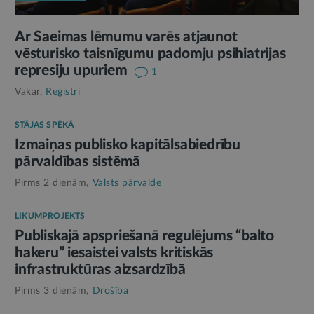
Ar Saeimas lēmumu varēs atjaunot
vēsturisko taisnīgumu padomju psihiatrijas
represiju upuriem
1
Vakar,
Reģistri
STĀJAS SPĒKĀ
Izmaiņas publisko kapitālsabiedrību
pārvaldības sistēmā
Pirms 2 dienām,
Valsts pārvalde
LIKUMPROJEKTS
Publiskajā apspriešanā regulējums “balto
hakeru” iesaistei valsts kritiskās
infrastruktūras aizsardzībā
Pirms 3 dienām,
Drošība