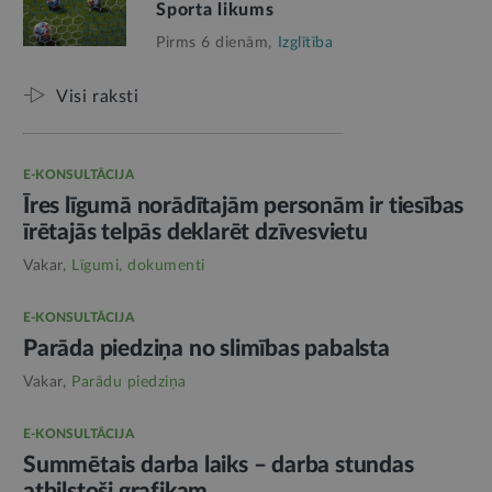
Sporta likums
Pirms 6 dienām,
Izglītība
Visi raksti
E-KONSULTĀCIJA
Īres līgumā norādītajām personām ir tiesības
īrētajās telpās deklarēt dzīvesvietu
Vakar,
Līgumi, dokumenti
E-KONSULTĀCIJA
Parāda piedziņa no slimības pabalsta
Vakar,
Parādu piedziņa
E-KONSULTĀCIJA
Summētais darba laiks – darba stundas
atbilstoši grafikam