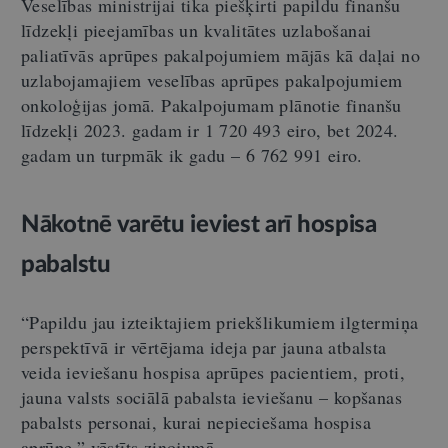
Veselības ministrijai tika piešķirti papildu finanšu
līdzekļi pieejamības un kvalitātes uzlabošanai
paliatīvās aprūpes pakalpojumiem mājās kā daļai no
uzlabojamajiem veselības aprūpes pakalpojumiem
onkoloģijas jomā. Pakalpojumam plānotie finanšu
līdzekļi 2023. gadam ir 1 720 493 eiro, bet 2024.
gadam un turpmāk ik gadu – 6 762 991 eiro.
Nākotnē varētu ieviest arī hospisa
pabalstu
“Papildu jau izteiktajiem priekšlikumiem ilgtermiņa
perspektīvā ir vērtējama ideja par jauna atbalsta
veida ieviešanu hospisa aprūpes pacientiem, proti,
jauna valsts sociālā pabalsta ieviešanu – kopšanas
pabalsts personai, kurai nepieciešama hospisa
aprūpe,” vēstīts ziņojumā.