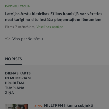
E-KONSULTĀCIJA
Latvijas Ārstu biedrības Ētikas komisijā var vērsties
neatkarīgi no citu iestāžu pieņemtajiem lēmumiem
Pirms 7 mēnešiem,
Veselības aprūpe
Viss par šo tēmu
NORISES
DIENAS FAKTS
IN MEMORIAM
PROBLĒMA
TUVPLĀNĀ
ZIŅA
NILLTPFN likuma subjekti
ZIŅA