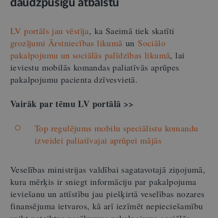
daudzpusīgu atbalstu
LV portāls jau vēstīja
, ka Saeimā tiek skatīti
grozījumi Ārstniecības likumā
un
Sociālo
pakalpojumu un sociālās palīdzības likumā
, lai
ieviestu mobilās komandas paliatīvās aprūpes
pakalpojumu pacienta dzīvesvietā.
Vairāk par tēmu LV portālā >>
Top regulējums mobilu speciālistu komandu
izveidei paliatīvajai aprūpei mājās
Veselības ministrijas valdībai sagatavotajā ziņojumā,
kura mērķis ir sniegt
informāciju par pakalpojuma
ieviešanu un attīstību jau piešķirtā veselības nozares
finansējuma ietvaros, kā arī iezīmēt nepieciešamību
veikt noteiktus pasākumus pakalpojuma sociālās