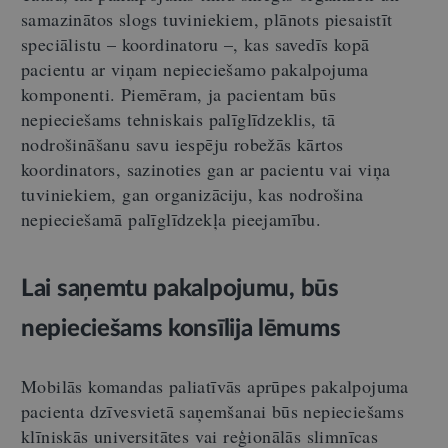
samazinātos slogs tuviniekiem, plānots piesaistīt
speciālistu – koordinatoru –, kas savedīs kopā
pacientu ar viņam nepieciešamo pakalpojuma
komponenti. Piemēram, ja pacientam būs
nepieciešams tehniskais palīglīdzeklis, tā
nodrošināšanu savu iespēju robežās kārtos
koordinators, sazinoties gan ar pacientu vai viņa
tuviniekiem, gan organizāciju, kas nodrošina
nepieciešamā palīglīdzekļa pieejamību.
Lai saņemtu pakalpojumu, būs
nepieciešams konsīlija lēmums
Mobilās komandas paliatīvās aprūpes pakalpojuma
pacienta dzīvesvietā saņemšanai būs nepieciešams
klīniskās universitātes vai reģionālās slimnīcas