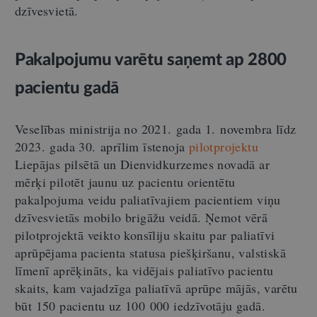
dzīvesvietā.
Pakalpojumu varētu saņemt ap
2800
pacientu gadā
Veselības ministrija no 2021. gada 1. novembra līdz
2023. gada 30. aprīlim īstenoja
pilotprojektu
Liepājas pilsētā un Dienvidkurzemes novadā ar
mērķi pilotēt jaunu uz pacientu orientētu
pakalpojuma veidu paliatīvajiem pacientiem viņu
dzīvesvietās mobilo brigāžu veidā. Ņemot vērā
pilotprojektā
veikto konsīliju skaitu par paliatīvi
aprūpējama pacienta statusa piešķiršanu, valstiskā
līmenī aprēķināts, ka vidējais paliatīvo pacientu
skaits, kam vajadzīga paliatīvā aprūpe mājās, varētu
būt 150 pacientu uz 100 000 iedzīvotāju gadā.