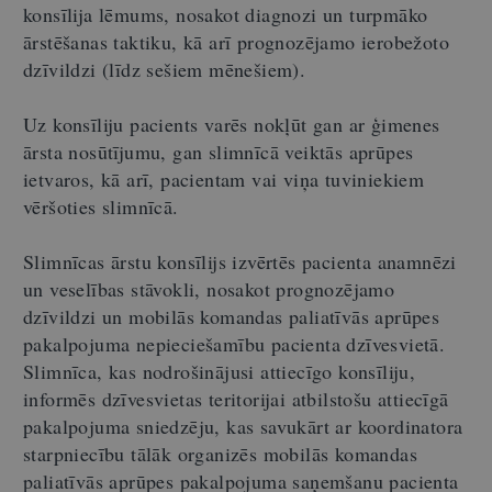
konsīlija lēmums, nosakot diagnozi un turpmāko
ārstēšanas taktiku, kā arī prognozējamo ierobežoto
dzīvildzi (līdz sešiem mēnešiem).
Uz konsīliju pacients varēs nokļūt gan ar ģimenes
ārsta nosūtījumu, gan slimnīcā veiktās aprūpes
ietvaros, kā arī, pacientam vai viņa tuviniekiem
vēršoties slimnīcā.
Slimnīcas ārstu konsīlijs izvērtēs pacienta anamnēzi
un veselības stāvokli, nosakot prognozējamo
dzīvildzi un mobilās komandas paliatīvās aprūpes
pakalpojuma nepieciešamību pacienta dzīvesvietā.
Slimnīca, kas nodrošinājusi attiecīgo konsīliju,
informēs dzīvesvietas teritorijai atbilstošu attiecīgā
pakalpojuma sniedzēju, kas savukārt ar koordinatora
starpniecību tālāk organizēs mobilās komandas
paliatīvās aprūpes pakalpojuma saņemšanu pacienta