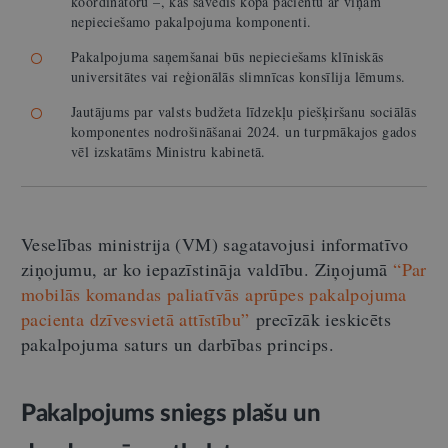
koordinatoru –, kas savedīs kopā pacientu ar viņam
nepieciešamo pakalpojuma komponenti.
Pakalpojuma saņemšanai būs nepieciešams klīniskās
universitātes vai reģionālās slimnīcas konsīlija lēmums.
Jautājums par valsts budžeta līdzekļu piešķiršanu sociālās
komponentes nodrošināšanai 2024. un turpmākajos gados
vēl izskatāms Ministru kabinetā.
Veselības ministrija (VM) sagatavojusi informatīvo
ziņojumu, ar ko iepazīstināja valdību. Ziņojumā
“Par
mobilās komandas paliatīvās aprūpes pakalpojuma
pacienta dzīvesvietā attīstību”
precīzāk ieskicēts
pakalpojuma saturs un darbības princips.
Pakalpojums sniegs plašu un