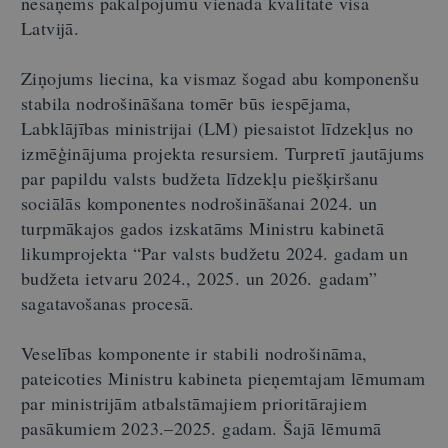
nesaņems pakalpojumu vienādā kvalitātē visā
Latvijā.
Ziņojums liecina, ka vismaz šogad abu komponenšu
stabila nodrošināšana tomēr būs iespējama,
Labklājības ministrijai (LM) piesaistot līdzekļus no
izmēģinājuma projekta resursiem. Turpretī jautājums
par papildu valsts budžeta līdzekļu piešķiršanu
sociālās komponentes nodrošināšanai 2024. un
turpmākajos gados izskatāms Ministru kabinetā
likumprojekta “Par valsts budžetu 2024. gadam un
budžeta ietvaru 2024., 2025. un 2026. gadam”
sagatavošanas procesā.
Veselības komponente ir stabili nodrošināma,
pateicoties Ministru kabineta pieņemtajam lēmumam
par ministrijām atbalstāmajiem prioritārajiem
pasākumiem 2023.–2025. gadam. Šajā lēmumā