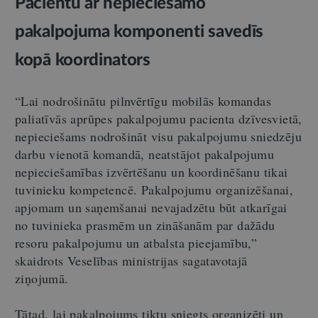
Pacientu ar nepieciešamo
pakalpojuma komponenti savedīs
kopā koordinators
“Lai nodrošinātu pilnvērtīgu mobilās komandas
paliatīvās aprūpes pakalpojumu pacienta dzīvesvietā,
nepieciešams nodrošināt visu pakalpojumu sniedzēju
darbu vienotā komandā, neatstājot pakalpojumu
nepieciešamības izvērtēšanu un koordinēšanu tikai
tuvinieku kompetencē. Pakalpojumu organizēšanai,
apjomam un saņemšanai nevajadzētu būt atkarīgai
no tuvinieka prasmēm un zināšanām par dažādu
resoru pakalpojumu un atbalsta pieejamību,”
skaidrots Veselības ministrijas sagatavotajā
ziņojumā.
Tātad, lai pakalpojums tiktu sniegts organizēti un