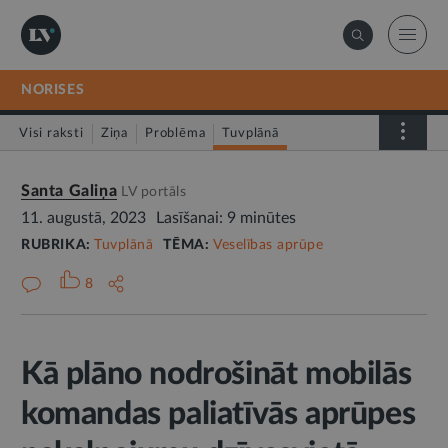
NORISES
Visi raksti
Ziņa
Problēma
Tuvplānā
Dienas fakts
Santa Galiņa
LV portāls
11. augustā, 2023
Lasīšanai: 9 minūtes
RUBRIKA:
Tuvplānā
TĒMA:
Veselības aprūpe
8
Kā plāno nodrošināt mobilās
komandas paliatīvās aprūpes