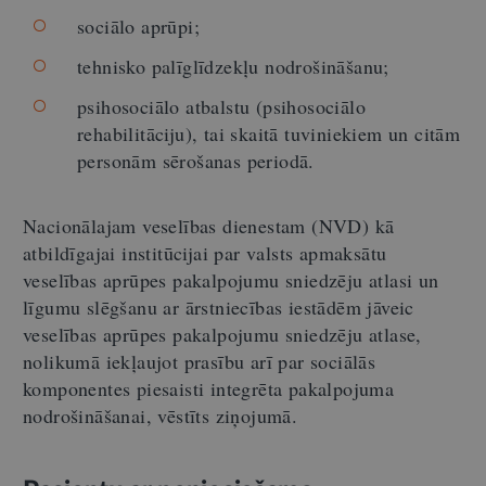
sociālo aprūpi;
tehnisko palīglīdzekļu nodrošināšanu;
psihosociālo atbalstu (psihosociālo
rehabilitāciju), tai skaitā tuviniekiem un citām
personām sērošanas periodā.
Nacionālajam veselības dienestam (NVD) kā
atbildīgajai institūcijai par valsts apmaksātu
veselības aprūpes pakalpojumu sniedzēju atlasi un
līgumu slēgšanu ar ārstniecības iestādēm jāveic
veselības aprūpes pakalpojumu sniedzēju atlase,
nolikumā iekļaujot prasību arī par sociālās
komponentes piesaisti integrēta pakalpojuma
nodrošināšanai, vēstīts ziņojumā.