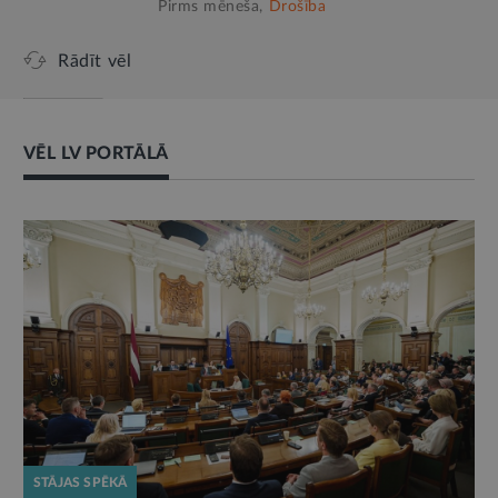
Pirms mēneša,
Drošība
Rādīt vēl
VĒL LV PORTĀLĀ
STĀJAS SPĒKĀ