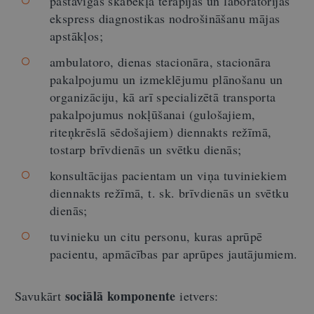
pastāvīgas skābekļa terapijas un laboratorijas
ekspress diagnostikas nodrošināšanu mājas
apstākļos;
ambulatoro, dienas stacionāra, stacionāra
pakalpojumu un izmeklējumu plānošanu un
organizāciju, kā arī specializētā transporta
pakalpojumus nokļūšanai (gulošajiem,
riteņkrēslā sēdošajiem) diennakts režīmā,
tostarp brīvdienās un svētku dienās;
konsultācijas pacientam un viņa tuviniekiem
diennakts režīmā, t. sk. brīvdienās un svētku
dienās;
tuvinieku un citu personu, kuras aprūpē
pacientu, apmācības par aprūpes jautājumiem.
sociālā komponente
Savukārt
ietvers: