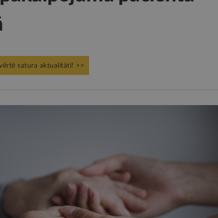
ā
vērtē satura aktualitāti! >>