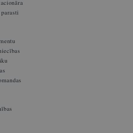
tacionāra
 parasti
umentu
niecības
āku
as
komandas
nības