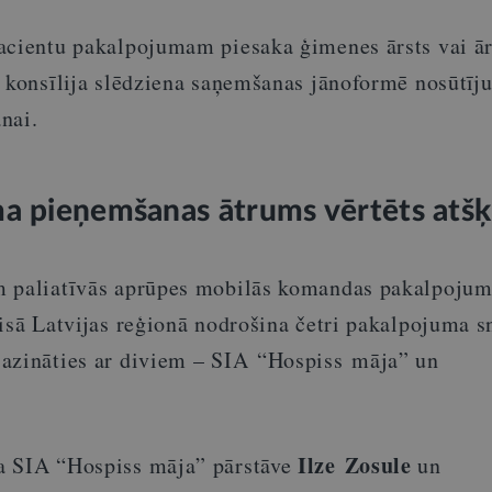
acientu pakalpojumam piesaka ģimenes ārsts vai ār
c konsīlija slēdziena saņemšanas jānoformē nosūtīj
anai.
a pieņemšanas ātrums vērtēts atšķi
m paliatīvās aprūpes mobilās komandas pakalpoju
isā Latvijas reģionā nodrošina četri pakalpojuma s
azināties ar diviem – SIA “Hospiss māja” un
Ilze Zosule
a SIA “Hospiss māja” pārstāve
un