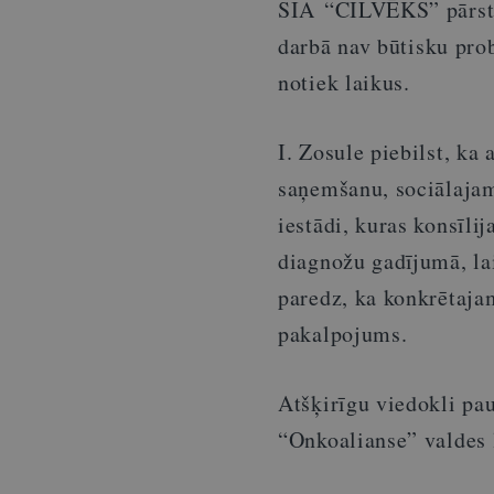
SIA “CILVĒKS” pārst
darbā
nav būtisku prob
notiek laikus.
I. Zosule piebilst, k
saņemšanu, sociālajam
iestādi, kuras konsīli
diagnožu gadījumā, lai
paredz, ka konkrētaja
pakalpojums.
Atšķirīgu viedokli pau
“Onkoalianse” valdes