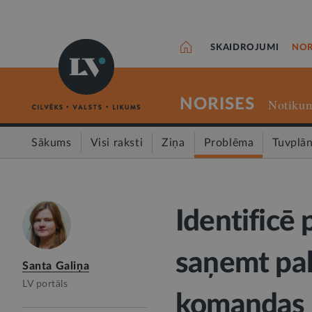
SKAIDROJUMI
NOR
NORISES
Notikum
Sākums
Visi raksti
Ziņa
Problēma
Tuvplā
Identificē
saņemt pal
Santa Galiņa
LV portāls
komandas 