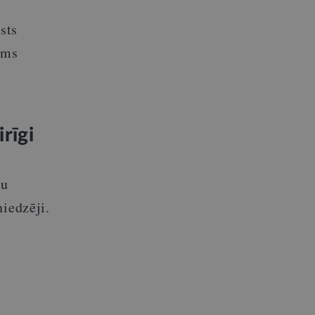
sts
ums
rīgi
mu
niedzēji.