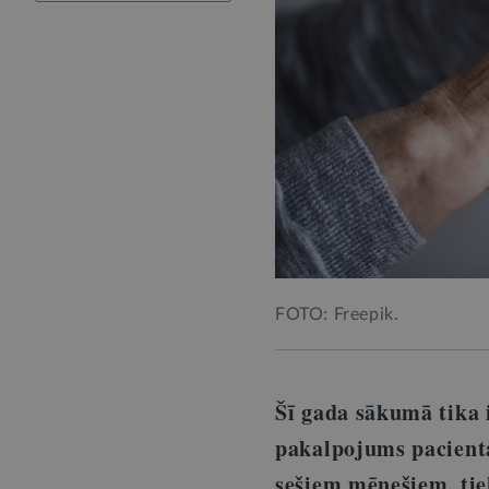
FOTO: Freepik.
Šī gada sākumā tika 
pakalpojums pacienta
sešiem mēnešiem, tiek