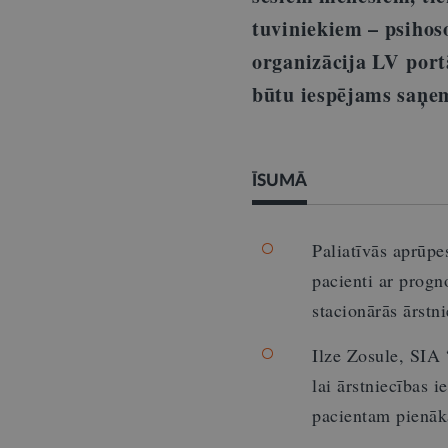
tuviniekiem – psihos
organizācija LV por
būtu iespējams saņem
ĪSUMĀ
Paliatīvās aprūp
pacienti ar prog
stacionārās ārstn
Ilze Zosule, SIA 
lai ārstniecības 
pacientam pienāk