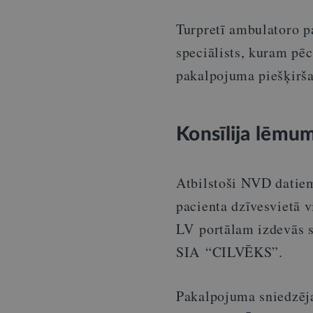
Turpretī ambulatoro p
speciālists, kuram pē
pakalpojuma piešķirš
Konsīlija lēmum
Atbilstoši NVD datie
pacienta dzīvesvietā v
LV portālam izdevās s
SIA “CILVĒKS”.
Pakalpojuma sniedzēj