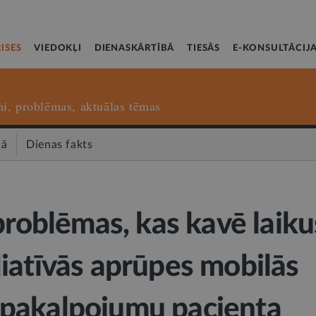
ISES
VIEDOKĻI
DIENASKĀRTĪBĀ
TIESĀS
E-KONSULTĀCIJ
i, problēmas, aktuālas tēmas
nā
Dienas fakts
 problēmas, kas kavē laiku
iatīvās aprūpes mobilās
pakalpojumu pacienta