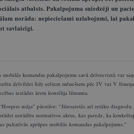
ociālais atbalsts. Pakalpojuma sniedzēji un paci
tālam norāda: nepieciešami uzlabojumi, lai pak
t savlaicīgi.
es mobilās komandas pakalpojumu savā dzīvesvietā var sa
nozētu dzīvildzi līdz sešiem mēnešiem pēc IV vai V līmeņ
iecības iestādes ārstu konsīlija lēmuma.
“Hospiss māja” pārstāve: “Jāiesaistās arī retāku diagnožu
iestādei norādītu normatīvos aktus, kas paredz, ka konkrēt
as paliatīvās aprūpes mobilās komandas pakalpojums.”