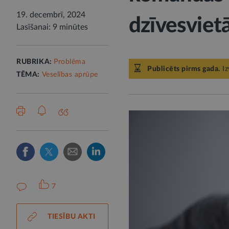
19. decembrī, 2024
dzīvesviet
Lasīšanai: 9 minūtes
RUBRIKA:
Problēma
Publicēts pirms gada.
Iz
TĒMA:
Veselības aprūpe
7
TIESĪBU AKTI