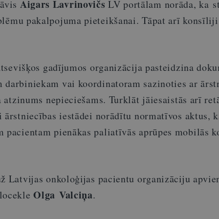
Aigars Lavrinovičs
āvis
LV portālam norāda, ka
s
lēmu pakalpojuma pieteikšanai. Tāpat arī konsīliji
a atsevišķos gadījumos organizācija pasteidzina dok
 darbiniekam vai koordinatoram sazinoties ar ārst
ja atzinums nepieciešams. Turklāt jāiesaistās arī ret
 ārstniecības iestādei norādītu normatīvos aktus, k
m pacientam pienākas paliatīvās aprūpes mobilās 
ž Latvijas onkoloģijas pacientu organizāciju apvie
Olga Valciņa
 locekle
.