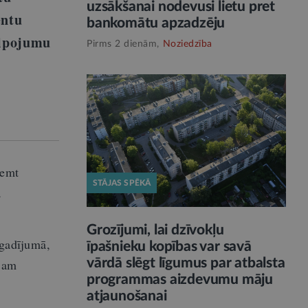
uzsākšanai nodevusi lietu pret
entu
bankomātu apzadzēju
alpojumu
Pirms 2 dienām,
Noziedzība
ņemt
STĀJAS SPĒKĀ
a
Grozījumi, lai dzīvokļu
 gadījumā,
īpašnieku kopības var savā
vārdā slēgt līgumus par atbalsta
ajam
programmas aizdevumu māju
atjaunošanai