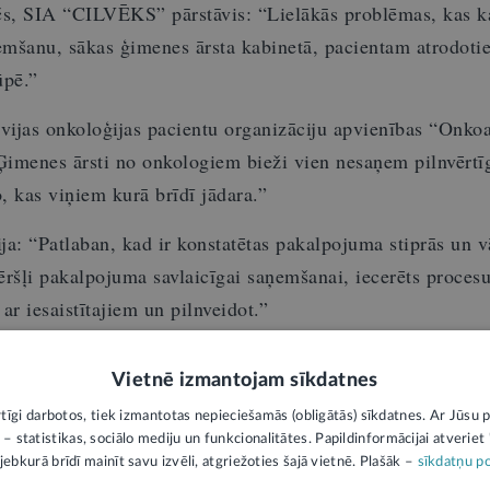
čs, SIA “CILVĒKS” pārstāvis: “Lielākās problēmas, kas k
mšanu, sākas ģimenes ārsta kabinetā, pacientam atrodoti
ūpē.”
vijas onkoloģijas pacientu organizāciju apvienības “Onko
Ģimenes ārsti no onkologiem bieži vien nesaņem pilnvērtī
o, kas viņiem kurā brīdī jādara.”
ija: “Patlaban, kad ir konstatētas pakalpojuma stiprās un v
ršļi pakalpojuma savlaicīgai saņemšanai, iecerēts procesu
 ar iesaistītajiem un pilnveidot.”
Vietnē izmantojam sīkdatnes
rtīgi darbotos, tiek izmantotas nepieciešamās (obligātās) sīkdatnes. Ar Jūsu p
nas un īstenošanas kārtību nosaka Ministru kabin
 – statistikas, sociālo mediju un funkcionalitātes. Papildinformācijai atveriet "
 aprūpes noteikumi”
.
jebkurā brīdī mainīt savu izvēli, atgriežoties šajā vietnē. Plašāk –
sīkdatņu po