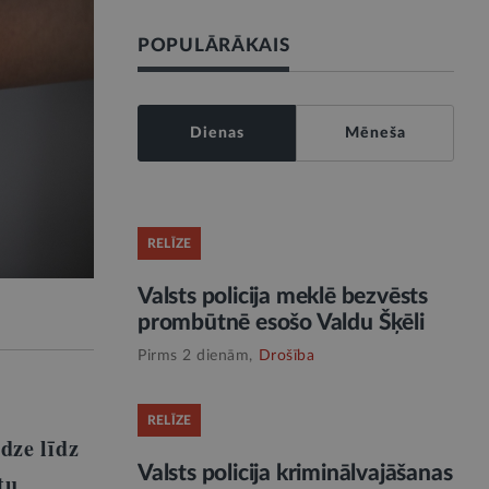
POPULĀRĀKAIS
Dienas
Mēneša
RELĪZE
Valsts policija meklē bezvēsts
prombūtnē esošo Valdu Šķēli
Pirms 2 dienām,
Drošība
RELĪZE
dze līdz
Valsts policija kriminālvajāšanas
tu