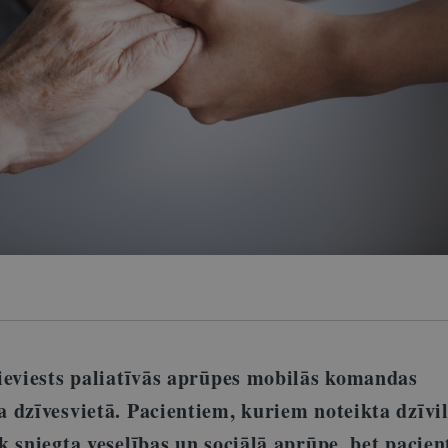
ieviests paliatīvās aprūpes mobilās komandas
 dzīvesvietā. Pacientiem, kuriem noteikta dzīvil
 sniegta veselības un sociālā aprūpe, bet pacien