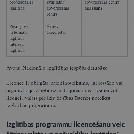
profesionālā)
kvalitātes
novērtēšanas centra
izglītība
novērtēšanas
mājaslapā
centrs
Pieaugušo
Netiek
neformālā
akreditētas
izglītība,
interešu
izglītība
Avots: Nacionālo izglītības iespēju datubāze
Licence ir obligāts priekšnoteikums, lai iestāde vai
organizācija varētu uzsākt apmācības. Izsniedzot
licenci, valsts piešķir tiesības īstenot noteiktu
izglītības programmu.
Izglītības programmu licencēšanu veic