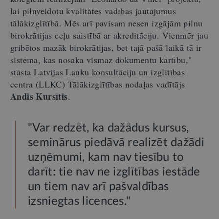
lai pilnveidotu kvalitātes vadības jautājumus
tālākizglītībā. Mēs arī pavisam nesen izgājām pilnu
birokrātijas ceļu saistībā ar akreditāciju. Vienmēr jau
gribētos mazāk birokrātijas, bet tajā pašā laikā tā ir
sistēma, kas nosaka vismaz dokumentu kārtību,"
stāsta Latvijas Lauku konsultāciju un izglītības
centra (LLKC) Tālākizglītības nodaļas vadītājs
Andis Kursītis
.
"Var redzēt, ka dažādus kursus,
seminārus piedāvā realizēt dažādi
uzņēmumi, kam nav tiesību to
darīt: tie nav ne izglītības iestāde
un tiem nav arī pašvaldības
izsniegtas licences."