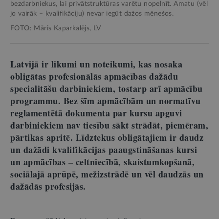
bezdarbniekus, lai privātstruktūras varētu nopelnīt. Amatu (vēl
jo vairāk – kvalifikāciju) nevar iegūt dažos mēnešos.
FOTO: Māris Kaparkalējs, LV
Latvijā ir likumi un noteikumi, kas nosaka
obligātas profesionālās apmācības dažādu
specialitāšu darbiniekiem, tostarp arī apmācību
programmu. Bez šīm apmācībām un normatīvu
reglamentētā dokumenta par kursu apguvi
darbiniekiem nav tiesību sākt strādāt, piemēram,
pārtikas apritē. Līdztekus obligātajiem ir daudz
un dažādi kvalifikācijas paaugstināšanas kursi
un apmācības – celtniecībā, skaistumkopšanā,
sociālajā aprūpē, mežizstrādē un vēl daudzās un
dažādās profesijās.