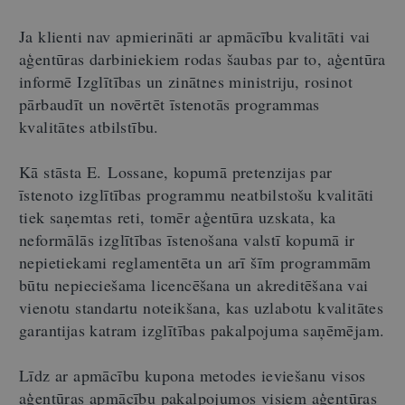
Ja klienti nav apmierināti ar apmācību kvalitāti vai
aģentūras darbiniekiem rodas šaubas par to, aģentūra
informē Izglītības un zinātnes ministriju, rosinot
pārbaudīt un novērtēt īstenotās programmas
kvalitātes atbilstību.
Kā stāsta E. Lossane, kopumā pretenzijas par
īstenoto izglītības programmu neatbilstošu kvalitāti
tiek saņemtas reti, tomēr aģentūra uzskata, ka
neformālās izglītības īstenošana valstī kopumā ir
nepietiekami reglamentēta un arī šīm programmām
būtu nepieciešama licencēšana un akreditēšana vai
vienotu standartu noteikšana, kas uzlabotu kvalitātes
garantijas katram izglītības pakalpojuma saņēmējam.
Līdz ar apmācību kupona metodes ieviešanu visos
aģentūras apmācību pakalpojumos visiem aģentūras