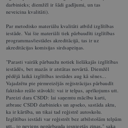
darbinieks; diemžēl ir šādi gadījumi, un tas
neveicina kvalitāti).
Par metodisko materiālu kvalitāti atbild izglītības
iestāde. Vai šie materiāli tiek pārbaudīti izglītības
programmas/iestādes akreditācijā, tas ir uz
akreditācijas komisijas sirdsapziņas.
"Parasti vairāk pārbaužu notiek lielākajās izglītības
iestādēs, bet mazās ir atstātas novārtā. Diemžēl
pēdējā laikā izglītības iestādes aug kā sēnes...
Vajadzētu pie pirmreizējās reģistrācijas pārbaudīt
faktisko reālo stāvokli: vai ir telpas, aprīkojums utt.
Pareizi dara CSDD: lai saņemtu mācību karti,
atbrauc CSDD darbinieks un apseko, sastāda aktu,
ka ir kārtība, un tikai tad reģistrē autoskolu.
Izglītības iestādi var reģistrēt bez atbilstošām telpām
utt., jo neviens nepārbauda iesniegtās ziņas," saka