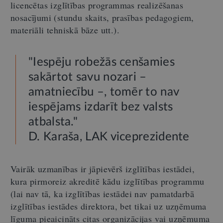
licencētas izglītības programmas realizēšanas
nosacījumi (stundu skaits, prasības pedagogiem,
materiāli tehniskā bāze utt.).
"Iespēju robežās cenšamies
sakārtot savu nozari –
amatniecību –, tomēr to nav
iespējams izdarīt bez valsts
atbalsta."
D. Karaša, LAK viceprezidente
Vairāk uzmanības ir jāpievērš izglītības iestādei,
kura pirmoreiz akreditē kādu izglītības programmu
(lai nav tā, ka izglītības iestādei nav pamatdarbā
izglītības iestādes direktora, bet tikai uz uzņēmuma
līguma pieaicināts citas organizācijas vai uzņēmuma