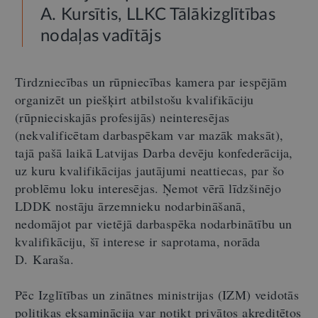
A. Kursītis, LLKC Tālākizglītības
nodaļas vadītājs
Tirdzniecības un rūpniecības kamera par iespējām
organizēt un piešķirt atbilstošu kvalifikāciju
(rūpnieciskajās profesijās) neinteresējas
(nekvalificētam darbaspēkam var mazāk maksāt),
tajā pašā laikā Latvijas Darba devēju konfederācija,
uz kuru kvalifikācijas jautājumi neattiecas, par šo
problēmu loku interesējas. Ņemot vērā līdzšinējo
LDDK nostāju ārzemnieku nodarbināšanā,
nedomājot par vietējā darbaspēka nodarbinātību un
kvalifikāciju, šī interese ir saprotama, norāda
D. Karaša.
Pēc Izglītības un zinātnes ministrijas (IZM) veidotās
politikas eksaminācija var notikt privātos akreditētos