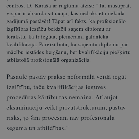
centros. D. Karaša ar rūgtumu atzīst: "Tā, mūsuprāt,
vispār ir absurda situācija, kas nedrīkstētu nekādā
gadījumā pastāvēt! Tāpat arī fakts, ka profesionālo
izglītības iestāžu beidzēji saņem diplomu ar
ierakstu, ka ir iegūta, piemēram, galdnieka
kvalifikācija. Pareizi būtu, ka saņemtu diplomu par
mācību iestādes beigšanu, bet kvalifikāciju piešķirtu
atbilstošā profesionālā organizācija.
Pasaulē pastāv prakse neformālā veidā iegūt
izglītību, taču kvalifikācijas ieguves
procedūras kārtību tas nemaina. Atļaujot
eksamināciju veikt privātstruktūrām, pastāv
risks, jo šim procesam nav profesionāla
seguma un atbildības."