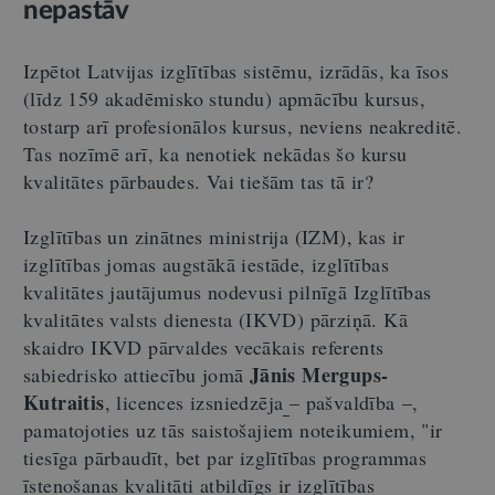
nepastāv
Izpētot Latvijas izglītības sistēmu, izrādās, ka īsos
(līdz 159 akadēmisko stundu) apmācību kursus,
tostarp arī profesionālos kursus, neviens neakreditē.
Tas nozīmē arī, ka nenotiek nekādas šo kursu
kvalitātes pārbaudes. Vai tiešām tas tā ir?
Izglītības un zinātnes ministrija (IZM), kas ir
izglītības jomas augstākā iestāde, izglītības
kvalitātes jautājumus nodevusi pilnīgā Izglītības
kvalitātes valsts dienesta (IKVD) pārziņā. Kā
skaidro IKVD pārvaldes vecākais referents
Jānis Mergups-
sabiedrisko attiecību jomā
Kutraitis
, licences izsniedzēja
– pašvaldība –,
pamatojoties uz tās saistošajiem noteikumiem, "ir
tiesīga pārbaudīt, bet par izglītības programmas
īstenošanas kvalitāti atbildīgs ir izglītības