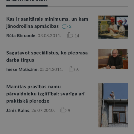
Kas ir sanitārais minimums, un kam
jānodrošina apmācības
2
Rūta Bierande
,
03.08.2011.
14
Sagatavot speciālistus, ko pieprasa
darba tirgus
Inese Matisāne
,
05.04.2011.
6
Mainītas prasības namu
pārvaldnieku izglītībai: svarīga arī
praktiskā pieredze
Jānis Kalns
,
26.07.2010.
5