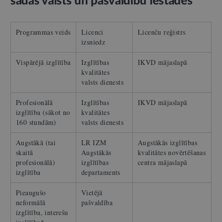
šādas valsts un pašvaldību iestādes*
Programmas veids
Licenci
Licenču reģistrs
izsniedz
Vispārējā izglītība
Izglītības
IKVD mājaslapā
kvalitātes
valsts dienests
Profesionālā
Izglītības
IKVD mājaslapā
izglītība (sākot no
kvalitātes
160 stundām)
valsts dienests
Augstākā (tai
LR IZM
Augstākās izglītības
skaitā
Augstākās
kvalitātes novērtēšanas
profesionālā)
izglītības
centra mājaslapā
izglītība
departaments
Pieaugušo
Vietējā
neformālā
pašvaldība
izglītība, interešu