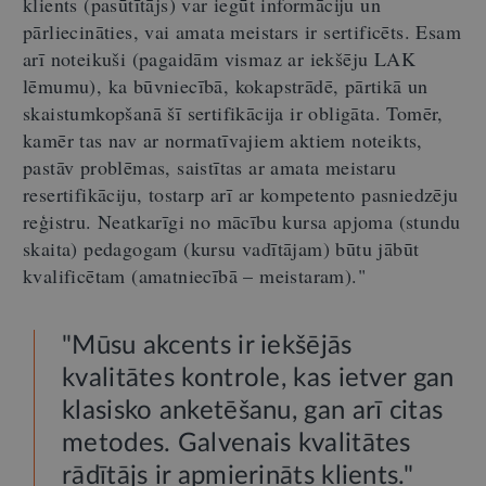
klients (pasūtītājs) var iegūt informāciju un
pārliecināties, vai amata meistars ir sertificēts. Esam
arī noteikuši (pagaidām vismaz ar iekšēju LAK
lēmumu), ka būvniecībā, kokapstrādē, pārtikā un
skaistumkopšanā šī sertifikācija ir obligāta. Tomēr,
kamēr tas nav ar normatīvajiem aktiem noteikts,
pastāv problēmas, saistītas ar amata meistaru
resertifikāciju, tostarp arī ar kompetento pasniedzēju
reģistru. Neatkarīgi no mācību kursa apjoma (stundu
skaita) pedagogam (kursu vadītājam) būtu jābūt
kvalificētam (amatniecībā – meistaram)."
"Mūsu akcents ir iekšējās
kvalitātes kontrole, kas ietver gan
klasisko anketēšanu, gan arī citas
metodes. Galvenais kvalitātes
rādītājs ir apmierināts klients."