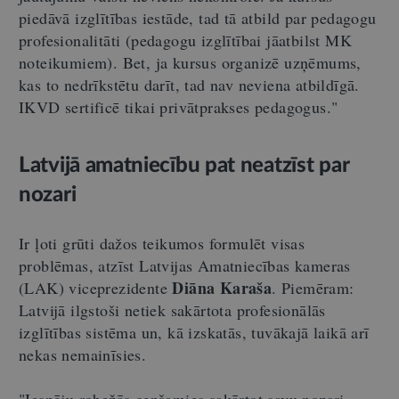
piedāvā izglītības iestāde, tad tā atbild par pedagogu
profesionalitāti (pedagogu izglītībai jāatbilst MK
noteikumiem). Bet, ja kursus organizē uzņēmums,
kas to nedrīkstētu darīt, tad nav neviena atbildīgā.
IKVD sertificē tikai privātprakses pedagogus."
Latvijā amatniecību pat neatzīst par
nozari
Ir ļoti grūti dažos teikumos formulēt visas
problēmas, atzīst Latvijas Amatniecības kameras
Diāna Karaša
(LAK) viceprezidente
. Piemēram:
Latvijā ilgstoši netiek sakārtota profesionālās
izglītības sistēma un, kā izskatās, tuvākajā laikā arī
nekas nemainīsies.