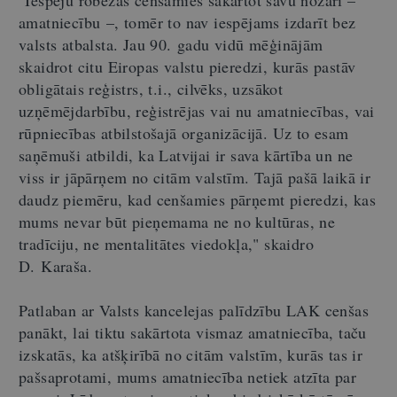
"Iespēju robežās cenšamies sakārtot savu nozari –
amatniecību –, tomēr to nav iespējams izdarīt bez
valsts atbalsta. Jau 90. gadu vidū mēģinājām
skaidrot citu Eiropas valstu pieredzi, kurās pastāv
obligātais reģistrs, t.i., cilvēks, uzsākot
uzņēmējdarbību, reģistrējas vai nu amatniecības, vai
rūpniecības atbilstošajā organizācijā. Uz to esam
saņēmuši atbildi, ka Latvijai ir sava kārtība un ne
viss ir jāpārņem no citām valstīm. Tajā pašā laikā ir
daudz piemēru, kad cenšamies pārņemt pieredzi, kas
mums nevar būt pieņemama ne no kultūras, ne
tradīciju, ne mentalitātes viedokļa," skaidro
D. Karaša.
Patlaban ar Valsts kancelejas palīdzību LAK cenšas
panākt, lai tiktu sakārtota vismaz amatniecība, taču
izskatās, ka atšķirībā no citām valstīm, kurās tas ir
pašsaprotami, mums amatniecība netiek atzīta par