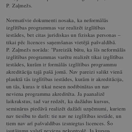
P. Zaļmežs.
Normatīvie dokumenti nosaka, ka neformālās
izglītības programmas var realizēt izglītības
iestādes, bet citas juridiskas un fiziskas personas –
tikai pēc licences saņemšanas vietējā pašvaldībā.
P. Zaļmežs norāda: "Pareizāk būtu, ka šīs neformālās
izglītības programmas varētu realizēt tikai izglītības
iestādes, kurām ir formālās izglītības programmu
akreditācija tajā pašā jomā. Nav pareizi salikt vienā
plauktā tās izglītības iestādes, kurām ir akreditācija,
un tās, kuras ir tikai nesen nodibinātas un nav
neviena programma akreditēta. Ja paanalizē
laikrakstus, tad var redzēt, ka dažādus kursus,
seminārus piedāvā realizēt dažādi uzņēmumi, kuriem
nav tiesību to darīt: tie nav ne izglītības iestāde, un
tiem nav arī pašvaldības izsniegtas licences. Šo
jautājumu valstī neviens nekontrolē. Ja kursus