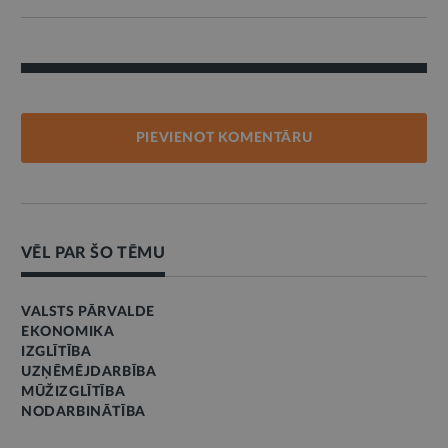
PIEVIENOT KOMENTĀRU
VĒL PAR ŠO TĒMU
VALSTS PĀRVALDE
EKONOMIKA
IZGLĪTĪBA
UZŅĒMĒJDARBĪBA
MŪŽIZGLĪTĪBA
NODARBINĀTĪBA