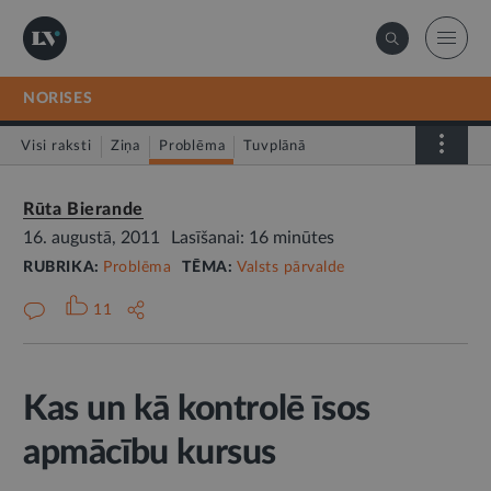
NORISES
Visi raksti
Ziņa
Problēma
Tuvplānā
Dienas fakts
Rūta Bierande
16. augustā, 2011
Lasīšanai: 16 minūtes
RUBRIKA:
Problēma
TĒMA:
Valsts pārvalde
11
Kas un kā kontrolē īsos
apmācību kursus