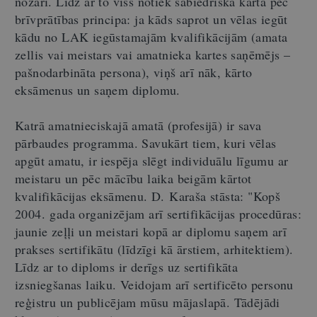
nozari. Līdz ar to viss notiek sabiedriskā kārtā pēc
brīvprātības principa: ja kāds saprot un vēlas iegūt
kādu no LAK iegūstamajām kvalifikācijām (amata
zellis vai meistars vai amatnieka kartes saņēmējs –
pašnodarbināta persona), viņš arī nāk, kārto
eksāmenus un saņem diplomu.
Katrā amatnieciskajā amatā (profesijā) ir sava
pārbaudes programma. Savukārt tiem, kuri vēlas
apgūt amatu, ir iespēja slēgt individuālu līgumu ar
meistaru un pēc mācību laika beigām kārtot
kvalifikācijas eksāmenu. D. Karaša stāsta: "Kopš
2004. gada organizējam arī sertifikācijas procedūras:
jaunie zeļļi un meistari kopā ar diplomu saņem arī
prakses sertifikātu (līdzīgi kā ārstiem, arhitektiem).
Līdz ar to diploms ir derīgs uz sertifikāta
izsniegšanas laiku. Veidojam arī sertificēto personu
reģistru un publicējam mūsu mājaslapā. Tādējādi