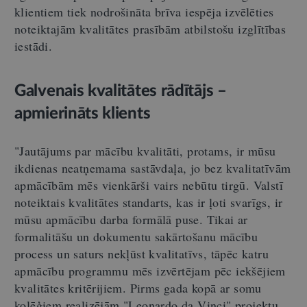
klientiem tiek nodrošināta brīva iespēja izvēlēties
noteiktajām kvalitātes prasībām atbilstošu izglītības
iestādi.
Galvenais kvalitātes rādītājs –
apmierināts klients
"Jautājums par mācību kvalitāti, protams, ir mūsu
ikdienas neatņemama sastāvdaļa, jo bez kvalitatīvām
apmācībām mēs vienkārši vairs nebūtu tirgū. Valstī
noteiktais kvalitātes standarts, kas ir ļoti svarīgs, ir
mūsu apmācību darba formālā puse. Tikai ar
formalitāšu un dokumentu sakārtošanu mācību
process un saturs nekļūst kvalitatīvs, tāpēc katru
apmācību programmu mēs izvērtējam pēc iekšējiem
kvalitātes kritērijiem. Pirms gada kopā ar somu
kolēģiem realizējām "Leonardo da Vinci" projektu,