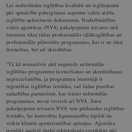
Lai nodrošinātu izglītības kvalitāti un izglītojamie
pēc apmācību pabeigšanas saņemtu valsts atzītu
izglītību apliecinošu dokumentu, Nodarbinātības
valsts aģentūras (NVA) pakalpojumu ietvaros tiek
īstenotas tikai tādas profesionālās tālākizglītības un
profesionālās pilnveides programmas, kas ir ne tikai
licencētas, bet arī akreditētas.
"Tā kā normatīvie akti neparedz neformālās
izglītības programmu licencēšanas un akreditēšanas
nepieciešamību, ja programmu īstenotāji ir
reģistrētas izglītības iestādes, tad šādas prasības
sadarbības partneriem, kas īsteno neformālās
programmas, nevar izvirzīt arī NVA. Savu
pakalpojumu ietvaros NVA veic pārbaudes izglītības
iestādēs, lai kontrolētu līgumsaistību izpildi un
veiktu klientu apmierinātības aptaujas. Aģentūra
regulāri analizē darbā iekārtošanās rezultātus pēc