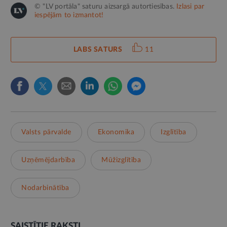
© "LV portāla" saturu aizsargā autortiesības.
Izlasi par
iespējām to izmantot!
LABS SATURS
11
Valsts pārvalde
Ekonomika
Izglītība
Uzņēmējdarbība
Mūžizglītība
Nodarbinātība
SAISTĪTIE RAKSTI