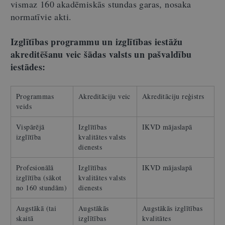
vismaz 160 akadēmiskās stundas garas, nosaka
normatīvie akti.
Izglītības programmu un izglītības iestāžu
akreditēšanu veic šādas valsts un pašvaldību
iestādes:
Programmas
Akreditāciju veic
Akreditāciju reģistrs
veids
Vispārējā
Izglītības
IKVD mājaslapā
izglītība
kvalitātes valsts
dienests
Profesionālā
Izglītības
IKVD mājaslapā
izglītība (sākot
kvalitātes valsts
no 160 stundām)
dienests
Augstākā (tai
Augstākās
Augstākās izglītības
skaitā
izglītības
kvalitātes