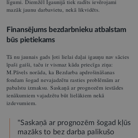
līgumi. Diemžēl Igaunijā tiek radīts ievērojami
mazāk jaunu darbavietu, nekā likvidēts.
Finansējums bezdarbnieku atbalstam
būs pietiekams
Tā nu jaunais gads ļoti lielai daļai igauņu nav sācies
īpaši gaiši, taču ir vismaz kāda priecīga ziņa:
M.Pāvels norāda, ka Bezdarba apdrošināšanas
fondam šogad nevajadzētu rasties problēmām ar
pabalstu izmaksu. Saskaņā ar prognozēm iestādes
ienākumiem vajadzētu būt lielākiem nekā
izdevumiem.
"Saskaņā ar prognozēm šogad kļūs
mazāks to bez darba palikušo