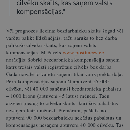
cilvēku skaits, kas saņem valsts
kompensācijas."
Vēl prognozes liecina: bezdarbnieku skaits šogad vēl
varētu palikt līdzšinējais, taču saruks to bez darba
palikušo cilvēku skaits, kas saņem valsts
kompensācijas. M.Pāvels
www.postimees.ee
norādījis: šobrīd bezdarbnieka kompensāciju saņem
katrs trešais valstī reģistrētais cilvēks bez darba.
Gada nogalē to varētu saņemt tikai vairs piektā daļa.
Pērn kompensācijas saņēmuši aptuveni 55 000
cilvēku, vēl 40 000 saņēmuši bezdarbnieka pabalstu
– 1000 kronu (aptuveni 45 latus) mēnesī. Taču
aizvien pieaug to cilvēku skaits, kuri šos pabalstus
nesaņem katru mēnesi. Piemēram, pašlaik no
aptuveni 90 000 bezdarbnieku nekādus pabalstus un
kompensācijas nesaņem aptuveni 40 000 cilvēku. Tas