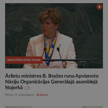
AMATPERSONAS RUNA
Ārlietu ministres B. Bražes runa Apvienoto
Nāciju Organizācijas Ģenerālajā asamblejā
Ņujorkā
Pirms 5 mēnešiem,
Ārlietas