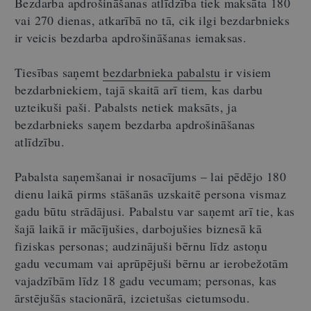
Bezdarba apdrošināšanas atlīdzība tiek maksāta 180
vai 270 dienas, atkarībā no tā, cik ilgi bezdarbnieks
ir veicis bezdarba apdrošināšanas iemaksas.
Tiesības saņemt
bezdarbnieka pabalstu
ir visiem
bezdarbniekiem, tajā skaitā arī tiem, kas darbu
uzteikuši paši. Pabalsts netiek maksāts, ja
bezdarbnieks saņem bezdarba apdrošināšanas
atlīdzību.
Pabalsta saņemšanai ir nosacījums – lai pēdējo 180
dienu laikā pirms stāšanās uzskaitē persona vismaz
gadu būtu strādājusi. Pabalstu var saņemt arī tie, kas
šajā laikā ir mācījušies, darbojušies biznesā kā
fiziskas personas; audzinājuši bērnu līdz astoņu
gadu vecumam vai aprūpējuši bērnu ar ierobežotām
vajadzībām līdz 18 gadu vecumam; personas, kas
ārstējušās stacionārā, izcietušas cietumsodu.