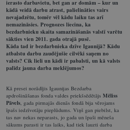
ierasto darbavietu, bet gan ar domām – kur un
kādā veidā darbu atrast, palielināties vairs
nevajadzētu, tomēr vēl kādu laiku tas arī
nemazināsies. Prognozes liecina, ka
bezdarbnieku skaita samazināšanās valstī varētu
sākties vien 2011. gada otrajā pusē.
Kāda tad ir bezdarbnieka dzīve Igaunijā? Kādu
atbalstu darbu zaudējušie cilvēki saņem no
valsts? Cik lieli un kādi ir pabalsti, un kā valsts
palīdz jauna darba meklējumos?
Kā presei norādījis Igaunijas Bezdarba
Mēliss
apdrošināšanas fonda valdes priekšsēdētājs
Pāvels
, gada pirmajās dienās fondā bija vērojams
īpašs iedzīvotāju pieplūdums. Viņš gan piebilst, ka
tas nav nekas neparasts, jo gada un īpaši mēneša
sākums parasti ir tas laiks, kad tiek lauzti darba