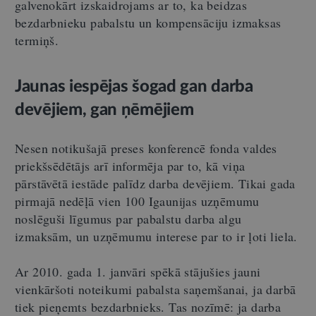
galvenokārt izskaidrojams ar to, ka beidzas
bezdarbnieku pabalstu un kompensāciju izmaksas
termiņš.
Jaunas iespējas šogad gan darba
devējiem, gan ņēmējiem
Nesen notikušajā preses konferencē fonda valdes
priekšsēdētājs arī informēja par to, kā viņa
pārstāvētā iestāde palīdz darba devējiem. Tikai gada
pirmajā nedēļā vien 100 Igaunijas uzņēmumu
noslēguši līgumus par pabalstu darba algu
izmaksām, un uzņēmumu interese par to ir ļoti liela.
Ar 2010. gada 1. janvāri spēkā stājušies jauni
vienkāršoti noteikumi pabalsta saņemšanai, ja darbā
tiek pieņemts bezdarbnieks. Tas nozīmē: ja darba