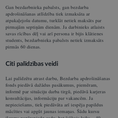
Gan bezdarbnieka pabalsts, gan bezdarba
apdrošināšanas atlīdzība tiek izmaksāta ar
atpakaļejošu datumu, turklāt netiek maksāts par
pirmajām septiņām dienām. Ja darbinieks atlaists
savas rīcības dēļ vai arī persona ir bijis klātienes
students, bezdarbnieka pabalsts netiek izmaksāts
pirmās 60 dienas.
Citi palīdzības veidi
Lai palīdzētu atrast darbu, Bezdarba apdrošināšanas
fonds piedāvā dažādus pasākumus, piemēram,
informē par situāciju darba tirgū, piedāvā karjeras
konsultācijas, informāciju par vakancēm. Ja
nepieciešams, tiek piedāvāta arī iespēja papildus
mācīties vai apgūt jaunas iemaņas. Šādu kursu
ilgums nepārsniedz gadu, bet īsākais laiks – 40