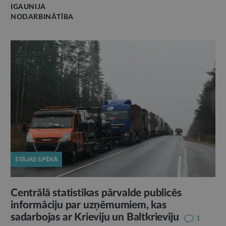
IGAUNIJA
NODARBINĀTĪBA
STĀJAS SPĒKĀ
Centrālā statistikas pārvalde publicēs
informāciju par uzņēmumiem, kas
sadarbojas ar Krieviju un Baltkrieviju
1