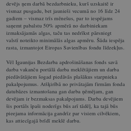
devējs ņem darbā bezdarbnieku, kurš uzskaitē ir
vismaz pusgadu, bet jaunieši vecumā no 16 līdz 24
gadiem – vismaz trīs mēnešus, par to iespējams
saņemt pabalstu 50% apmērā no darbiniekam
izmaksājamās algas, taču tas nedrīkst pārsniegt
valstī noteikto minimālās algas apmēru. Šāda iespēja
rasta, izmantojot Eiropas Savienības fondu līdzekļus.
Vēl Igaunijas Bezdarba apdrošināšanas fonds savā
darba vakanču portālā darba meklētājiem un darba
piedāvātājiem šogad piedāvās plašākus starpnieka
pakalpojumus. Atšķirībā no privātajām firmām fonda
datubāzes izmantošana gan darba ņēmējam, gan
devējam ir bezmaksas pakalpojums. Darba devējiem
šis portāls īpaši noderīgs būs arī tādēļ, ka tajā būs
pieejama informācija gandrīz par visiem cilvēkiem,
kas attiecīgajā brīdī meklē darbu.