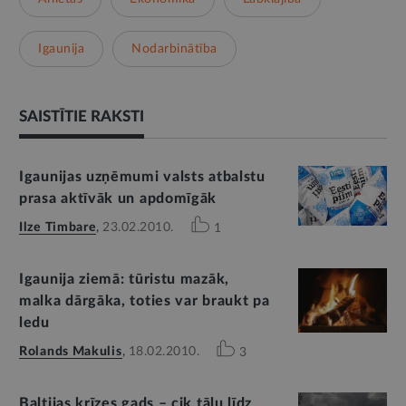
Igaunija
Nodarbinātība
SAISTĪTIE RAKSTI
Igaunijas uzņēmumi valsts atbalstu
prasa aktīvāk un apdomīgāk
Ilze Timbare
,
23.02.2010.
1
Igaunija ziemā: tūristu mazāk,
malka dārgāka, toties var braukt pa
ledu
Rolands Makulis
,
18.02.2010.
3
Baltijas krīzes gads – cik tālu līdz