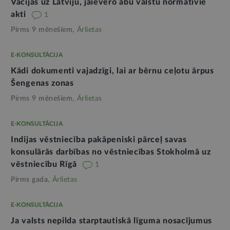
Vācijas uz Latviju, jāievēro abu valstu normatīvie
akti
1
Pirms 9 mēnešiem,
Ārlietas
E-KONSULTĀCIJA
Kādi dokumenti vajadzīgi, lai ar bērnu ceļotu ārpus
Šengenas zonas
Pirms 9 mēnešiem,
Ārlietas
E-KONSULTĀCIJA
Indijas vēstniecība pakāpeniski pārceļ savas
konsulārās darbības no vēstniecības Stokholmā uz
vēstniecību Rīgā
1
Pirms gada,
Ārlietas
E-KONSULTĀCIJA
Ja valsts nepilda starptautiskā līguma nosacījumus