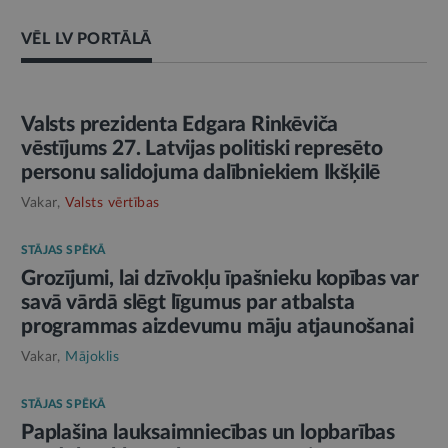
VĒL LV PORTĀLĀ
AMATPERSONAS RUNA
Valsts prezidenta Edgara Rinkēviča
vēstījums 27. Latvijas politiski represēto
personu salidojuma dalībniekiem Ikšķilē
Vakar,
Valsts vērtības
STĀJAS SPĒKĀ
Grozījumi, lai dzīvokļu īpašnieku kopības var
savā vārdā slēgt līgumus par atbalsta
programmas aizdevumu māju atjaunošanai
Vakar,
Mājoklis
STĀJAS SPĒKĀ
Paplašina lauksaimniecības un lopbarības