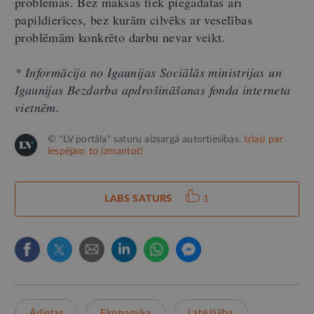
problēmas. Bez maksas tiek piegādātas arī
papildierīces, bez kurām cilvēks ar veselības
problēmām konkrēto darbu nevar veikt.
* Informācija no Igaunijas Sociālās ministrijas un
Igaunijas Bezdarba apdrošināšanas fonda interneta
vietnēm.
© "LV portāla" saturu aizsargā autortiesības.
Izlasi par
iespējām to izmantot!
LABS SATURS
1
Ārlietas
Ekonomika
Labklājība