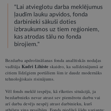
"Lai atvieglotu darba meklējumus
ļaudīm lauku apvidos, fonda
darbinieki sākuši doties
izbraukumos uz tiem reģioniem,
kas atrodas tālu no fonda
birojiem."
Bezdarba apdrošināšanas fonda analītiskās nodaļas
Kadri Lihiste
vadītāja
skaidro, ka salīdzinājumā ar
citiem līdzīgiem portāliem šim ir daudz modernāks
tehnoloģiskais risinājums.
Vēl fonds meklē iespēju, kā rīkoties situācijā, ja
bezdarbnieks nevar atrast sev piemērotu darbu vai
arī darba devējs nespēj atrast darbinieku, kurš
atbilstu viņa prasībām. Fonds piedāvā šādu variantu: