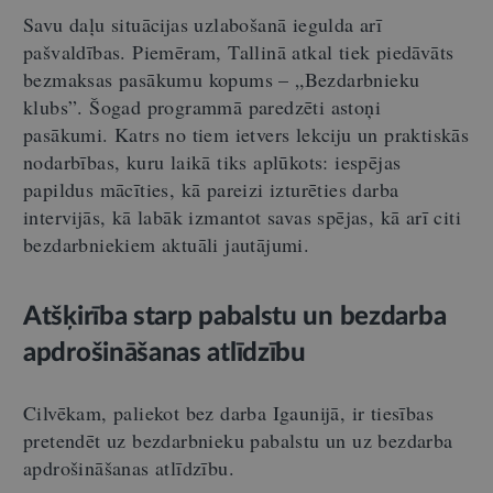
Savu daļu situācijas uzlabošanā iegulda arī
pašvaldības. Piemēram, Tallinā atkal tiek piedāvāts
bezmaksas pasākumu kopums – „Bezdarbnieku
klubs”. Šogad programmā paredzēti astoņi
pasākumi. Katrs no tiem ietvers lekciju un praktiskās
nodarbības, kuru laikā tiks aplūkots: iespējas
papildus mācīties, kā pareizi izturēties darba
intervijās, kā labāk izmantot savas spējas, kā arī citi
bezdarbniekiem aktuāli jautājumi.
Atšķirība starp pabalstu un bezdarba
apdrošināšanas atlīdzību
Cilvēkam, paliekot bez darba Igaunijā, ir tiesības
pretendēt uz bezdarbnieku pabalstu un uz bezdarba
apdrošināšanas atlīdzību.