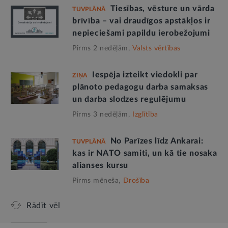
Tiesības, vēsture un vārda
TUVPLĀNĀ
brīvība – vai draudīgos apstākļos ir
nepieciešami papildu ierobežojumi
Pirms 2 nedēļām,
Valsts vērtības
Iespēja izteikt viedokli par
ZIŅA
plānoto pedagogu darba samaksas
un darba slodzes regulējumu
Pirms 3 nedēļām,
Izglītība
No Parīzes līdz Ankarai:
TUVPLĀNĀ
kas ir NATO samiti, un kā tie nosaka
alianses kursu
Pirms mēneša,
Drošība
Rādīt vēl