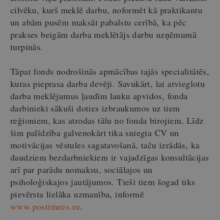
cilvēku, kurš meklē darbu, noformēt kā praktikantu
un abām pusēm maksāt pabalstu cerībā, ka pēc
prakses beigām darba meklētājs darbu uzņēmumā
turpinās.
Tāpat fonds nodrošinās apmācības tajās specialitātēs,
kuras pieprasa darba devēji. Savukārt, lai atvieglotu
darba meklējumus ļaudīm lauku apvidos, fonda
darbinieki sākuši doties izbraukumos uz tiem
reģioniem, kas atrodas tālu no fonda birojiem. Līdz
šim palīdzība galvenokārt tika sniegta CV un
motivācijas vēstules sagatavošanā, taču izrādās, ka
daudziem bezdarbniekiem ir vajadzīgas konsultācijas
arī par parādu nomaksu, sociālajos un
psiholoģiskajos jautājumos. Tieši tiem šogad tiks
pievērsta lielāka uzmanība, informē
www.postimees.ee
.