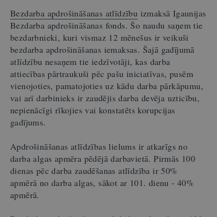
Bezdarba apdrošināšanas atlīdzību
izmaksā Igaunijas
Bezdarba apdrošināšanas fonds. Šo naudu saņem tie
bezdarbnieki, kuri vismaz 12 mēnešus ir veikuši
bezdarba apdrošināšanas iemaksas. Šajā gadījumā
atlīdzību nesaņem tie iedzīvotāji, kas darba
attiecības pārtraukuši pēc pašu iniciatīvas, pusēm
vienojoties, pamatojoties uz kādu darba pārkāpumu,
vai arī darbinieks ir zaudējis darba devēja uzticību,
nepienācīgi rīkojies vai konstatēts korupcijas
gadījums.
Apdrošināšanas atlīdzības lielums ir atkarīgs no
darba algas apmēra pēdējā darbavietā. Pirmās 100
dienas pēc darba zaudēšanas atlīdzība ir 50%
apmērā no darba algas, sākot ar 101. dienu - 40%
apmērā.