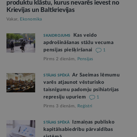
produktu klāstu, kurus nevarēs ievest no
Krievijas un Baltkrievijas
Vakar,
Ekonomika
Kas veido
SKAIDROJUMS
apdrošināšanas stāžu vecuma
pensijas piešķiršanai
1
Pirms 2 dienām,
Pensijas
Ar Saeimas lēmumu
STĀJAS SPĒKĀ
varēs atjaunot vēsturisko
taisnīgumu padomju psihiatrijas
represiju upuriem
1
Pirms 3 dienām,
Reģistri
Izmaiņas publisko
STĀJAS SPĒKĀ
kapitālsabiedrību pārvaldības
sistēmā