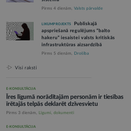
Pirms 4 dienām,
Valsts pārvalde
Publiskajā
LIKUMPROJEKTS
apspriešanā regulējums “balto
hakeru” iesaistei valsts kritiskās
infrastruktūras aizsardzībā
Pirms 5 dienām,
Drošība
Visi raksti
E-KONSULTĀCIJA
Īres līgumā norādītajām personām ir tiesības
īrētajās telpās deklarēt dzīvesvietu
Pirms 3 dienām,
Līgumi, dokumenti
E-KONSULTĀCIJA