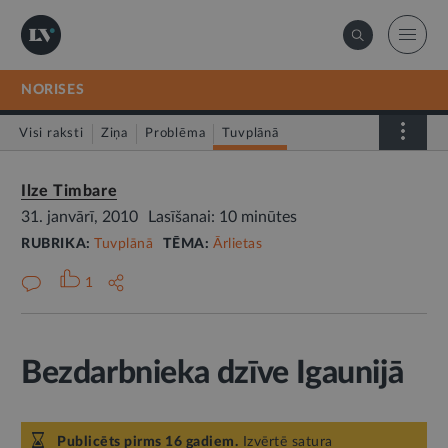
NORISES
Visi raksti
Ziņa
Problēma
Tuvplānā
Dienas fakts
Ilze Timbare
31. janvārī, 2010
Lasīšanai: 10 minūtes
RUBRIKA:
Tuvplānā
TĒMA:
Ārlietas
1
Bezdarbnieka dzīve Igaunijā
Publicēts pirms 16 gadiem.
Izvērtē satura