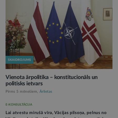
SKAIDROJUMS
Vienota ārpolitika – konstitucionāls un
politisks ietvars
Pirms 5 mēnešiem,
Ārlietas
E-KONSULTĀCIJA
Lai atvestu mirušā vīra, Vācijas pilsoņa, pelnus no