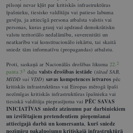
pilsoņi nevar kļūt par kritiskās infrastruktūras
īpašnieku, tiesisko valdītāju vai patieso labuma
guvēju, ja attiecīgā persona atbalsta valstis vai
personas, kuras grauj vai apdraud demokrātisku
valstu teritoriālo nedalāmību, suverenitāti un
neatkarību vai konstitucionālo iekārtu, tai skaitā
sniedz tām informatīvu (propagandas) atbalstu.
2
Proti, saskaņā ar Nacionālās drošības likuma
22.
3
valsts drošības iestāde
panta
3
daļu
(
tātad SAB,
savas kompetences ietvaros
MIDD vai VDD
)
pēc
kritiskās infrastruktūras vai Eiropas mērogā īpaši
nozīmīgas kritiskās infrastruktūras īpašnieka vai
PĒC SAVAS
tiesiskā valdītāja pieprasījuma vai
INICIATĪVAS
sniedz atzinumu par darbiniekiem
un izvēlētajiem pretendentiem
pieņemšanai
attiecīgajā darbā un komersanta
kurš sniedz
,
nozīmīgu pakalpojumu kritiskajā infrastruktūrā