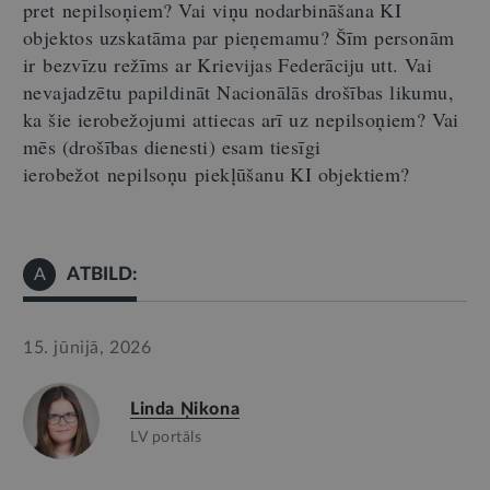
pret
nepilsoņiem
? Vai viņu nodarbināšana KI
objektos uzskatāma par pieņemamu? Šīm personām
ir
bezvīzu
režīms ar Krievijas Federāciju u
t
t. Vai
nevajadzētu papildināt Nacionālās drošības likumu,
ka šie ierobežojumi attiec
a
s arī uz
nepilsoņiem
? Vai
mēs (
d
rošības dienesti) esam tiesīgi
ierobežot
nepilsoņu
piekļūšanu KI objektiem?
ATBILD:
A
15. jūnijā, 2026
Linda Ņikona
LV portāls