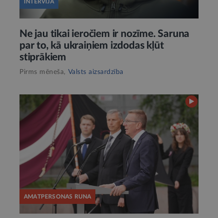
INTERVIJA
Ne jau tikai ieročiem ir nozīme. Saruna
par to, kā ukraiņiem izdodas kļūt
stiprākiem
Pirms mēneša,
Valsts aizsardzība
AMATPERSONAS RUNA