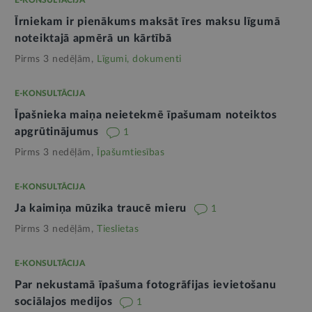
E-KONSULTĀCIJA
Īrniekam ir pienākums maksāt īres maksu līgumā
noteiktajā apmērā un kārtībā
Pirms 3 nedēļām,
Līgumi, dokumenti
E-KONSULTĀCIJA
Īpašnieka maiņa neietekmē īpašumam noteiktos
apgrūtinājumus
1
Pirms 3 nedēļām,
Īpašumtiesības
E-KONSULTĀCIJA
Ja kaimiņa mūzika traucē mieru
1
Pirms 3 nedēļām,
Tieslietas
E-KONSULTĀCIJA
Par nekustamā īpašuma fotogrāfijas ievietošanu
sociālajos medijos
1