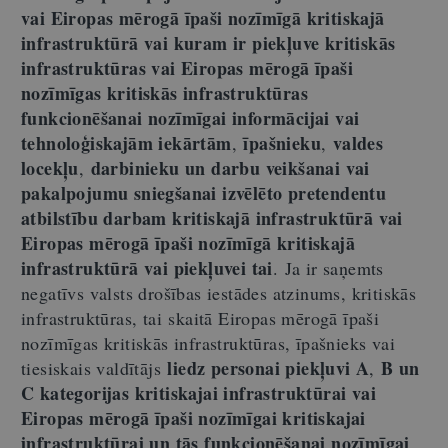
vai Eiropas mērogā īpaši nozīmīgā kritiskajā
infrastruktūrā vai kuram ir piekļuve kritiskās
infrastruktūras vai Eiropas mērogā īpaši
nozīmīgas kritiskās infrastruktūras
funkcionēšanai nozīmīgai informācijai vai
tehnoloģiskajām iekārtām
īpašnieku
valdes
,
,
locekļu
darbinieku un darbu veikšanai vai
,
pakalpojumu sniegšanai izvēlēto pretendentu
atbilstību darbam kritiskajā infrastruktūrā vai
Eiropas mērogā īpaši nozīmīgā kritiskajā
infrastruktūrā vai piekļuvei tai
.
Ja ir saņemts
negatīvs valsts drošības iestādes atzinums, kritiskās
infrastruktūras, tai skaitā Eiropas mērogā īpaši
nozīmīgas kritiskās infrastruktūras, īpašnieks vai
liedz personai piekļuvi A
B un
tiesiskais valdītājs
,
C kategorijas kritiskajai infrastruktūrai vai
Eiropas mērogā īpaši nozīmīgai kritiskajai
infrastruktūrai un tās funkcionēšanai nozīmīgai