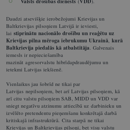
Valsts drošības dienests
VDD
(
).
Daudzi atsevišķie ierobežojumi Krievijas un
Baltkrievijas pilsoņiem Latvijā ir ieviesti,
stiprinātu nacionālo drošību un reaģētu uz
lai
Krievijas pilna mēroga iebrukumu Ukrainā
kurā
,
Baltkrievija piedalās kā atbalstītāja
. Galvenais
iemesls ir nepieciešamība
mazināt agresorvalstu hibrīdapdraudējumu un
ietekmi Latvijas iekšienē.
Vienlaikus jau šobrīd ne tikai par
Latvijas nepilsoņiem, bet arī Latvijas pilsoņiem, kā
arī citu valstu pilsoņiem SAB, MIDD un VDD var
sniegt negatīvu atzinumu attiecībā uz darbinieku un
izvēlēto pretendentu pieņemšanu konkrētajā darbā
kritiskajā infrastruktūrā. Cita starpā ne tikai
Krievijas un Baltkrievijas pilsoņi, bet visu valstu