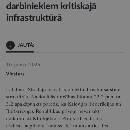
darbiniekiem kritiskajā
infrastruktūrā
JAUTĀ:
J
10. jūnijā, 2026
Viesturs
Labdien
!
Strādāju ar valsts objektu drošību saistītās
struktūrās. Nacionālās drošības likum
a
22.2 punkta
3.2 apakšpunkts paredz, ka Krievijas Federācijas un
Baltkrievijas Republikas pilsoņi nevar tikt
nodarbināti KI objektos.
Pirms 31 gada tika
ieviests
nepilsoņa
statuss. Kā mums attiekties