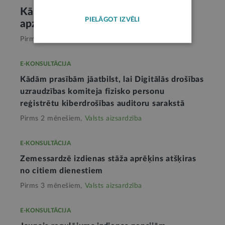
Kā Ukrainā notiek civiliedzīvotāju
PIELĀGOT IZVĒLI
apziņošana par gaisa apdraudējumu
Pirms 2 mēnešiem,
Valsts aizsardzība
E-KONSULTĀCIJA
Kādām prasībām jāatbilst, lai Digitālās drošības
uzraudzības komiteja fizisko personu
reģistrētu kiberdrošības auditoru sarakstā
Pirms 2 mēnešiem,
Valsts aizsardzība
E-KONSULTĀCIJA
Zemessardzē izdienas stāža aprēķins atšķiras
no citiem dienestiem
Pirms 3 mēnešiem,
Valsts aizsardzība
E-KONSULTĀCIJA