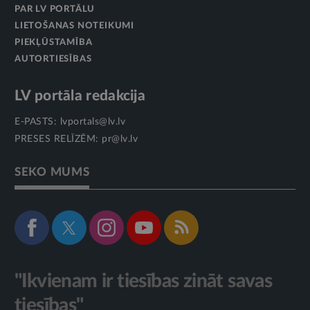
PAR LV PORTĀLU
LIETOŠANAS NOTEIKUMI
PIEKĻŪSTAMĪBA
AUTORTIESĪBAS
LV portāla redakcija
E-PASTS:
lvportals@lv.lv
PRESES RELĪZĒM:
pr@lv.lv
SEKO MUMS
"Ikvienam ir tiesības zināt savas
tiesības"