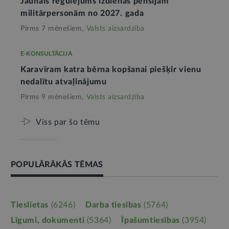
Jaunais regulējums izdienas pensijām
militārpersonām no 2027. gada
Pirms 7 mēnešiem,
Valsts aizsardzība
E-KONSULTĀCIJA
Karavīram katra bērna kopšanai piešķir vienu
nedalītu atvaļinājumu
Pirms 9 mēnešiem,
Valsts aizsardzība
Viss par šo tēmu
POPULĀRĀKĀS TĒMAS
Tieslietas
(6246)
Darba tiesības
(5764)
Līgumi, dokumenti
(5364)
Īpašumtiesības
(3954)