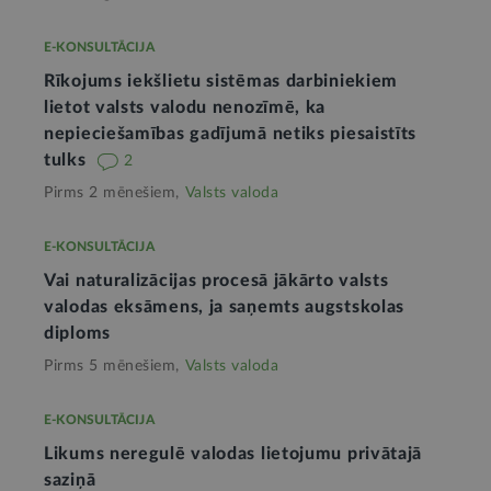
E-KONSULTĀCIJA
Rīkojums iekšlietu sistēmas darbiniekiem
lietot valsts valodu nenozīmē, ka
nepieciešamības gadījumā netiks piesaistīts
tulks
2
Pirms 2 mēnešiem,
Valsts valoda
E-KONSULTĀCIJA
Vai naturalizācijas procesā jākārto valsts
valodas eksāmens, ja saņemts augstskolas
diploms
Pirms 5 mēnešiem,
Valsts valoda
E-KONSULTĀCIJA
Likums neregulē valodas lietojumu privātajā
saziņā