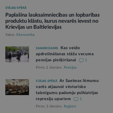
STĀJAS SPĒKĀ
Paplašina lauksaimniecības un lopbarības
produktu klāstu, kurus nevarēs ievest no
Krievijas un Baltkrievijas
Vakar,
Ekonomika
Kas veido
SKAIDROJUMS
apdrošināšanas stāžu vecuma
pensijas piešķiršanai
1
Pirms 2 dienām,
Pensijas
Ar Saeimas lēmumu
STĀJAS SPĒKĀ
varēs atjaunot vēsturisko
taisnīgumu padomju psihiatrijas
represiju upuriem
1
Pirms 3 dienām,
Reģistri