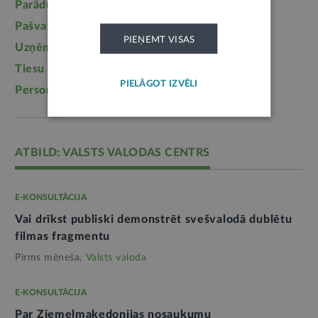
Parādu piedziņa
(2558)
Labklājība
(2254)
Pašvaldības
(2217)
Uzturlīdzekļi
(1457)
PIEŅEMT VISAS
Uzņēmējdarbība
(1355)
Ģimene
(1241)
Tiesu sistēma
(1099)
Izglītība
(1095)
PIELĀGOT IZVĒLI
Personas dati
(1052)
ATBILD: VALSTS VALODAS CENTRS
E-KONSULTĀCIJA
Vai drīkst publiski demonstrēt svešvalodā dublētu
filmas fragmentu
Pirms mēneša,
Valsts valoda
E-KONSULTĀCIJA
Par Ziemeļmaķedonijas nosaukumu