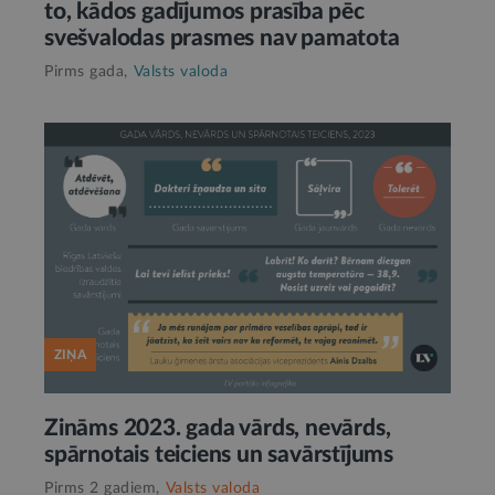
to, kādos gadījumos prasība pēc
svešvalodas prasmes nav pamatota
Pirms gada,
Valsts valoda
ZIŅA
Zināms 2023. gada vārds, nevārds,
spārnotais teiciens un savārstījums
Pirms 2 gadiem,
Valsts valoda