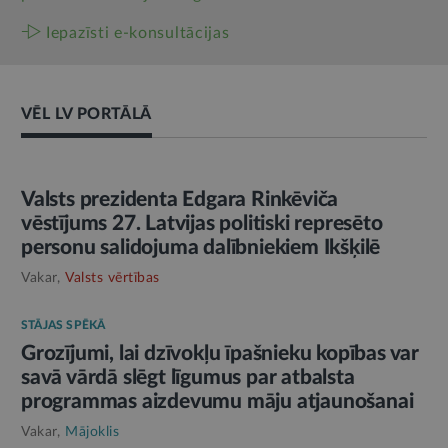
Iepazīsti e-konsultācijas
VĒL LV PORTĀLĀ
AMATPERSONAS RUNA
Valsts prezidenta Edgara Rinkēviča
vēstījums 27. Latvijas politiski represēto
personu salidojuma dalībniekiem Ikšķilē
Vakar,
Valsts vērtības
STĀJAS SPĒKĀ
Grozījumi, lai dzīvokļu īpašnieku kopības var
savā vārdā slēgt līgumus par atbalsta
programmas aizdevumu māju atjaunošanai
Vakar,
Mājoklis