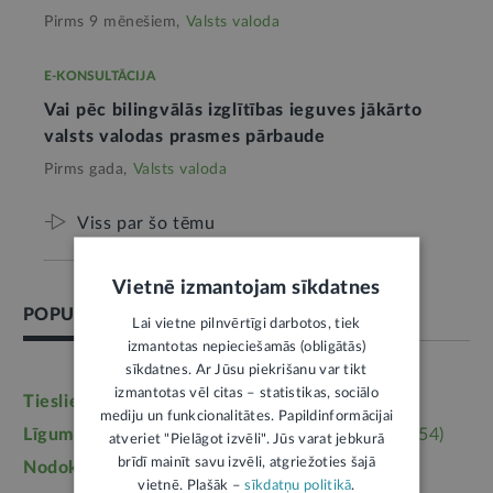
Pirms 9 mēnešiem,
Valsts valoda
E-KONSULTĀCIJA
Vai pēc bilingvālās izglītības ieguves jākārto
valsts valodas prasmes pārbaude
Pirms gada,
Valsts valoda
Viss par šo tēmu
Vietnē izmantojam sīkdatnes
POPULĀRĀKĀS TĒMAS
Lai vietne pilnvērtīgi darbotos, tiek
izmantotas nepieciešamās (obligātās)
sīkdatnes. Ar Jūsu piekrišanu var tikt
izmantotas vēl citas – statistikas, sociālo
Tieslietas
(6246)
Darba tiesības
(5764)
mediju un funkcionalitātes. Papildinformācijai
Līgumi, dokumenti
(5364)
Īpašumtiesības
(3954)
atveriet "Pielāgot izvēli". Jūs varat jebkurā
brīdī mainīt savu izvēli, atgriežoties šajā
Nodokļi
(3710)
Mājoklis
(3142)
vietnē. Plašāk –
sīkdatņu politikā
.