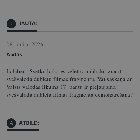
JAUTĀ:
J
08. jūnijā, 2026
Andris
Labdien! Svētku laikā es vēlētos publiski izrādīt
svešvalodā dublētu filmas fragmentu. Vai saskaņā ar
Valsts valodas likuma 17. pantu ir pieļaujama
svešvalodā dublēta filmas fragmenta demonstrēšana?
ATBILD:
A