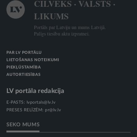
CILVĒKS · VALSTS ·
LIKUMS
Portāls par Latviju un mums Latvijā.
Palīgs tiesību aktu izpratnei.
PAR LV PORTĀLU
LIETOŠANAS NOTEIKUMI
PIEKĻŪSTAMĪBA
AUTORTIESĪBAS
LV portāla redakcija
E-PASTS:
lvportals@lv.lv
PRESES RELĪZĒM:
pr@lv.lv
SEKO MUMS