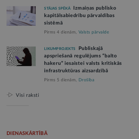
Izmaiņas publisko
STĀJAS SPĒKĀ
kapitālsabiedrību pārvaldības
sistēmā
Pirms 4 dienām,
Valsts pārvalde
Publiskajā
LIKUMPROJEKTS
apspriešanā regulējums “balto
hakeru” iesaistei valsts kritiskās
infrastruktūras aizsardzībā
Pirms 5 dienām,
Drošība
Visi raksti
DIENASKĀRTĪBĀ