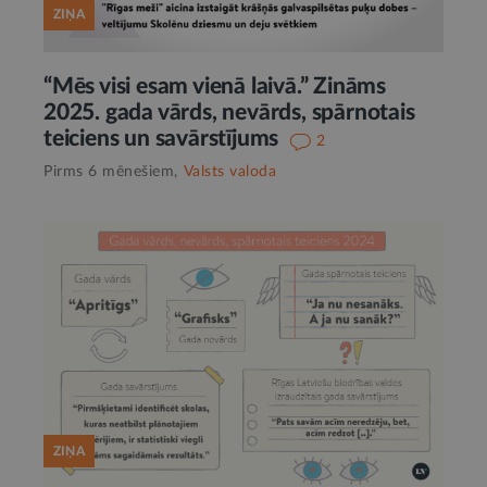
ZIŅA
“Mēs visi esam vienā laivā.” Zināms
2025. gada vārds, nevārds, spārnotais
teiciens un savārstījums
2
Pirms 6 mēnešiem,
Valsts valoda
ZIŅA