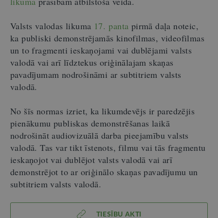
likuma
prasībām atbilstošā veidā.
Valsts valodas likuma
17. panta
pirmā daļa noteic,
ka publiski demonstrējamās kinofilmas, videofilmas
un to fragmenti ieskaņojami vai dublējami valsts
valodā vai arī līdztekus oriģinālajam skaņas
pavadījumam nodrošināmi ar subtitriem valsts
valodā.
No šīs normas izriet, ka likumdevējs ir paredzējis
pienākumu publiskas demonstrēšanas laikā
nodrošināt audiovizuālā darba pieejamību valsts
valodā. Tas var tikt īstenots, filmu vai tās fragmentu
ieskaņojot vai dublējot valsts valodā vai arī
demonstrējot to ar oriģinālo skaņas pavadījumu un
subtitriem valsts valodā.
TIESĪBU AKTI