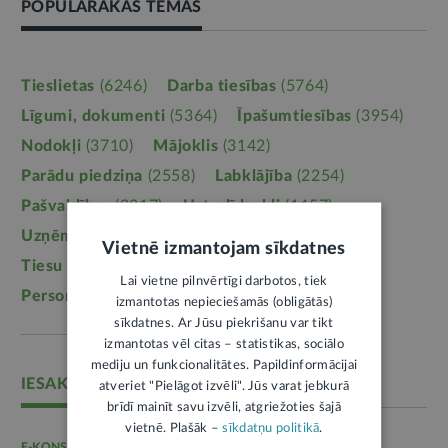
POPULĀRĀKĀS TĒMAS
Tieslietas
(6246)
Darba tiesības
(5764)
Līgumi, dokumenti
(5364)
Īpašumtiesības
(3954)
Nodokļi
(3710)
Mājoklis
(3142)
Parādu piedziņa
(2558)
Labklājība
(2254)
Pašvaldības
(2217)
Uzturlīdzekļi
(1457)
Uzņēmējdarbība
(1355)
Ģimene
(1241)
Vietnē izmantojam sīkdatnes
Tiesu sistēma
(1099)
Izglītība
(1095)
Lai vietne pilnvērtīgi darbotos, tiek
Personas dati
(1052)
izmantotas nepieciešamās (obligātās)
sīkdatnes. Ar Jūsu piekrišanu var tikt
izmantotas vēl citas – statistikas, sociālo
mediju un funkcionalitātes. Papildinformācijai
IESAKĀM
atveriet "Pielāgot izvēli". Jūs varat jebkurā
brīdī mainīt savu izvēli, atgriežoties šajā
vietnē. Plašāk –
sīkdatņu politikā
.
E-KONSULTĀCIJA