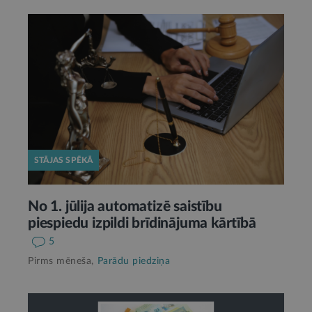
STĀJAS SPĒKĀ
No 1. jūlija automatizē saistību
piespiedu izpildi brīdinājuma kārtībā
5
Pirms mēneša,
Parādu piedziņa