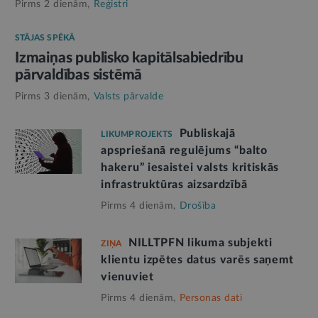
Pirms 2 dienām,
Reģistri
STĀJAS SPĒKĀ
Izmaiņas publisko kapitālsabiedrību
pārvaldības sistēmā
Pirms 3 dienām,
Valsts pārvalde
Publiskajā
LIKUMPROJEKTS
apspriešanā regulējums “balto
hakeru” iesaistei valsts kritiskās
infrastruktūras aizsardzībā
Pirms 4 dienām,
Drošība
NILLTPFN likuma subjekti
ZIŅA
klientu izpētes datus varēs saņemt
vienuviet
Pirms 4 dienām,
Personas dati