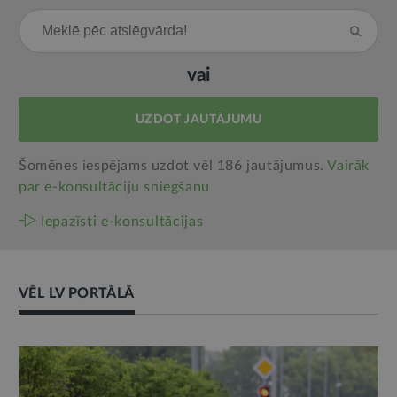
vai
UZDOT JAUTĀJUMU
Šomēnes iespējams uzdot vēl 186 jautājumus.
Vairāk
par e‑konsultāciju sniegšanu
Iepazīsti e-konsultācijas
VĒL LV PORTĀLĀ