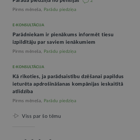
Parāda piedziņa no pensijas
2
Pirms mēneša,
Parādu piedziņa
E-KONSULTĀCIJA
Parādniekam ir pienākums informēt tiesu
izpildītāju par saviem ienākumiem
Pirms mēneša,
Parādu piedziņa
E-KONSULTĀCIJA
Kā rīkoties, ja parādsaistību dzēšanai papildus
ieturēta apdrošināšanas kompānijas ieskaitītā
atlīdzība
Pirms mēneša,
Parādu piedziņa
Viss par šo tēmu