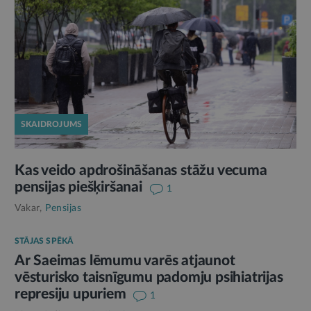
SKAIDROJUMS
Kas veido apdrošināšanas stāžu vecuma
pensijas piešķiršanai
1
Vakar,
Pensijas
STĀJAS SPĒKĀ
Ar Saeimas lēmumu varēs atjaunot
vēsturisko taisnīgumu padomju psihiatrijas
represiju upuriem
1