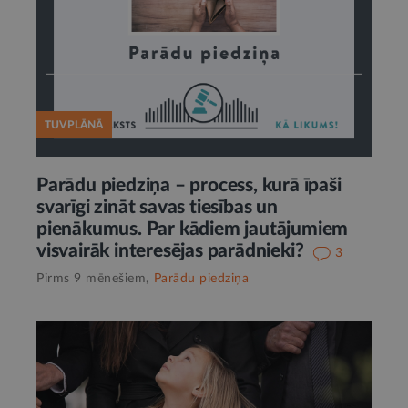
TUVPLĀNĀ
Parādu piedziņa – process, kurā īpaši
svarīgi zināt savas tiesības un
pienākumus. Par kādiem jautājumiem
visvairāk interesējas parādnieki?
3
Pirms 9 mēnešiem,
Parādu piedziņa