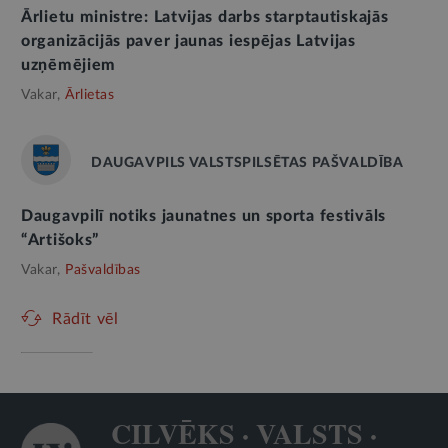
Ārlietu ministre: Latvijas darbs starptautiskajās
organizācijās paver jaunas iespējas Latvijas
uzņēmējiem
Vakar,
Ārlietas
DAUGAVPILS VALSTSPILSĒTAS PAŠVALDĪBA
Daugavpilī notiks jaunatnes un sporta festivāls
“Artišoks”
Vakar,
Pašvaldības
Rādīt vēl
CILVĒKS · VALSTS ·