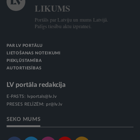
LIKUMS
Portāls par Latviju un mums Latvijā.
Palīgs tiesību aktu izpratnei.
PAR LV PORTĀLU
LIETOŠANAS NOTEIKUMI
PIEKĻŪSTAMĪBA
AUTORTIESĪBAS
LV portāla redakcija
E-PASTS:
lvportals@lv.lv
PRESES RELĪZĒM:
pr@lv.lv
SEKO MUMS