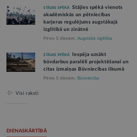
Stājies spēkā vienots
STĀJAS SPĒKĀ
akadēmiskās un pētniecības
karjeras regulējums augstākajā
izglītībā un zinātnē
Pirms 5 dienām,
Augstākā izglītība
Iespēja uzsākt
STĀJAS SPĒKĀ
būvdarbus paralēli projektēšanai un
citas izmaiņas Būvniecības likumā
Pirms 5 dienām,
Būvniecība
Visi raksti
DIENASKĀRTĪBĀ