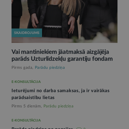
SKAIDROJUMS
Vai mantiniekiem jāatmaksā aizgājēja
parāds Uzturlīdzekļu garantiju fondam
Pirms gada,
Parādu piedziņa
E-KONSULTĀCIJA
Ieturējumi no darba samaksas, ja ir vairākas
parādsaistību lietas
Pirms 5 dienām,
Parādu piedziņa
E-KONSULTĀCIJA