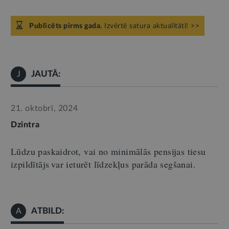
Publicēts pirms gada.
Izvērtē satura aktualitāti! >>
JAUTĀ:
J
21. oktobrī, 2024
Dzintra
L
ū
dzu paskaidrot, vai no minimālās pensijas tiesu
izpildītājs var ieturēt līdzekļus parāda segšanai
.
ATBILD:
A