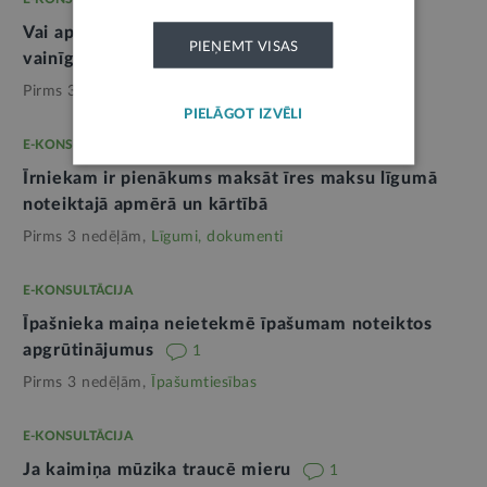
Vai apdrošinātājs var piedzīt zaudējumus no
PIEŅEMT VISAS
vainīgās personas
2
Pirms 3 nedēļām,
Tieslietas
PIELĀGOT IZVĒLI
E-KONSULTĀCIJA
Īrniekam ir pienākums maksāt īres maksu līgumā
noteiktajā apmērā un kārtībā
Pirms 3 nedēļām,
Līgumi, dokumenti
E-KONSULTĀCIJA
Īpašnieka maiņa neietekmē īpašumam noteiktos
apgrūtinājumus
1
Pirms 3 nedēļām,
Īpašumtiesības
E-KONSULTĀCIJA
Ja kaimiņa mūzika traucē mieru
1