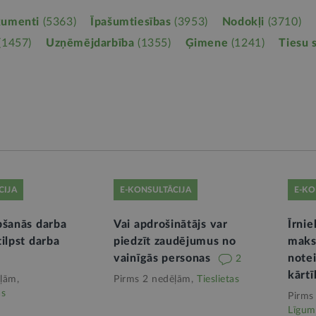
kumenti
(5363)
Īpašumtiesības
(3953)
Nodokļi
(3710)
(1457)
Uzņēmējdarbība
(1355)
Ģimene
(1241)
Tiesu 
CIJA
E-KONSULTĀCIJA
E-KO
bšanās darba
Vai apdrošinātājs var
Īrni
ilpst darba
piedzīt zaudējumus no
maks
vainīgās personas
note
2
kārtī
ļām,
Pirms 2 nedēļām,
Tieslietas
as
Pirms
Līgum