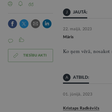
JAUTĀ:
J
22. maijā, 2023
Māris
Ko ņem vērā, nosakot
TIESĪBU AKTI
ATBILD:
A
01. jūnijā, 2023
Kristaps Radkēvičs