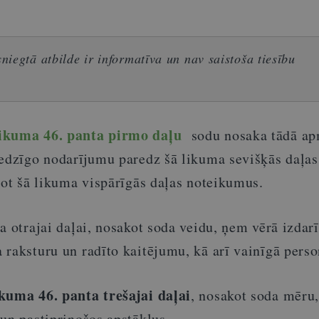
iegtā atbilde ir informatīva un nav saistoša tiesību
ikuma 46. panta pirmo daļu
sodu nosaka tādā ap
iedzīgo nodarījumu paredz šā likuma sevišķās daļas
jot šā likuma vispārīgās daļas noteikumus.
a otrajai daļai, nosakot soda veidu, ņem vērā izdarī
 raksturu un radīto kaitējumu, kā arī vainīgā perso
kuma 46. panta trešajai daļai
, nosakot soda mēru
un pastiprinošos apstākļus.