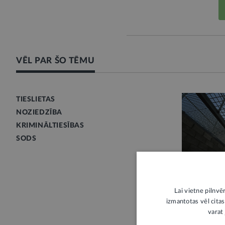
VĒL PAR ŠO TĒMU
TIESLIETAS
NOZIEDZĪBA
KRIMINĀLTIESĪBAS
SODS
LV PORTĀLS 
Lai vietne pilnvē
izmantotas vēl citas
Jaunais Kri
varat 
Vai un kā t