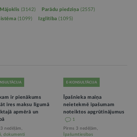
Mājoklis
(3142)
Parādu piedziņa
(2557)
sistēma
(1099)
Izglītība
(1095)
NSULTĀCIJA
E-KONSULTĀCIJA
ekam ir pienākums
Īpašnieka maiņa
āt īres maksu līgumā
neietekmē īpašumam
iktajā apmērā un
noteiktos apgrūtinājumus
bā
1
 3 nedēļām,
Pirms 3 nedēļām,
i, dokumenti
Īpašumtiesības