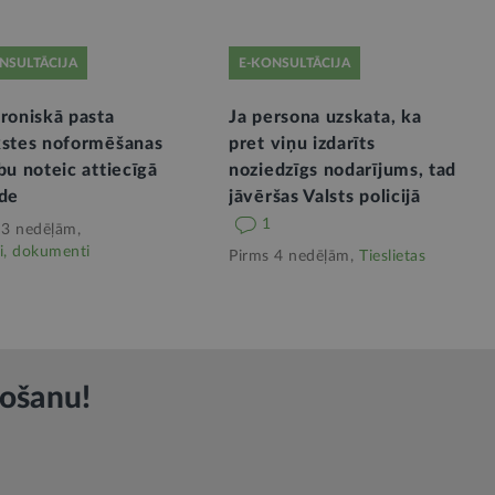
NSULTĀCIJA
E-KONSULTĀCIJA
roniskā pasta
Ja persona uzskata, ka
kstes noformēšanas
pret viņu izdarīts
bu noteic attiecīgā
noziedzīgs nodarījums, tad
āde
jāvēršas Valsts policijā
1
 3 nedēļām,
i, dokumenti
Pirms 4 nedēļām,
Tieslietas
rošanu!