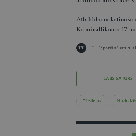
Atbildību mīkstinošu u
Krimināllikuma 47. un
© "LV portāla" saturu a
LABS SATURS
Tieslietas
Noziedzī