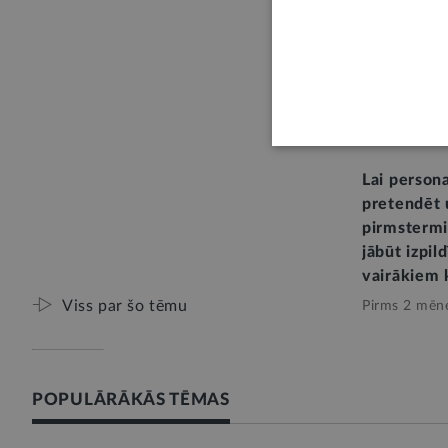
vietu pārva
dienesta d
Pirms 3 nedē
E-KONSULTĀ
Lai person
pretendēt 
pirmstermi
jābūt izpil
vairākiem 
Viss par šo tēmu
Pirms 2 mēn
POPULĀRĀKĀS TĒMAS