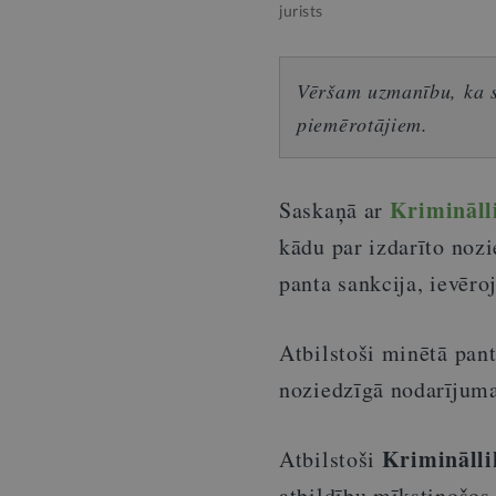
jurists
Vēršam uzmanību, ka sn
piemērotājiem.
Krimināll
Saskaņā ar
kādu par izdarīto noz
panta sankcija, ievēro
Atbilstoši minētā pant
noziedzīgā nodarījuma
Kriminālli
Atbilstoši
atbildību mīkstinošos 