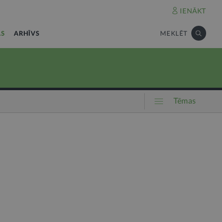
IENĀKT
AS
ARHĪVS
MEKLĒT
Tēmas