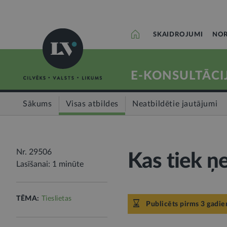
SKAIDROJUMI
NOR
E-KONSULTĀCI
Sākums
Visas atbildes
Neatbildētie jautājumi
Nr. 29506
Kas tiek ņ
Lasīšanai: 1 minūte
TĒMA:
Tieslietas
Publicēts pirms 3 gadie