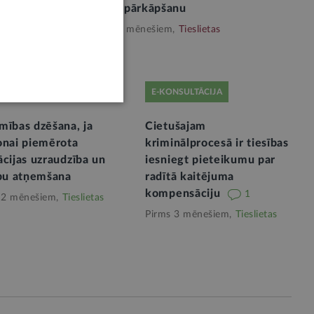
par to pārkāpšanu
Pirms 3 mēnešiem,
Tieslietas
NSULTĀCIJA
E-KONSULTĀCIJA
mības dzēšana, ja
Cietušajam
onai piemērota
kriminālprocesā ir tiesības
cijas uzraudzība un
iesniegt pieteikumu par
ību atņemšana
radītā kaitējuma
kompensāciju
1
 2 mēnešiem,
Tieslietas
Pirms 3 mēnešiem,
Tieslietas