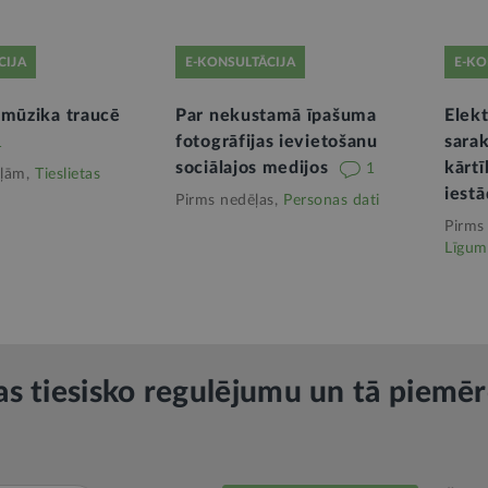
CIJA
E-KONSULTĀCIJA
E-KO
 mūzika traucē
Par nekustamā īpašuma
Elekt
fotogrāfijas ievietošanu
sara
1
sociālajos medijos
kārtī
1
ļām,
Tieslietas
iest
Pirms nedēļas,
Personas dati
Pirms
Līgum
as tiesisko regulējumu un tā piemē