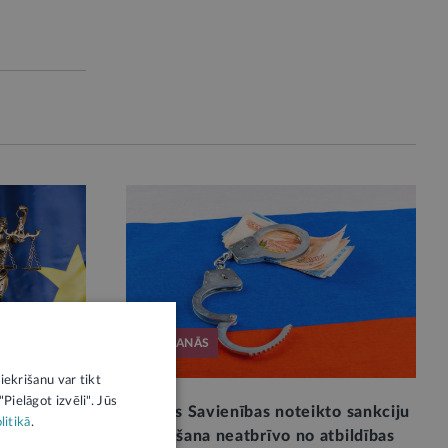
TIESĀŠANĀS
iekrišanu var tikt
Pielāgot izvēli". Jūs
upcijas
Eiropas Savienības noteikto sankciju
litikā
.
 visā ES.
nezināšana neatbrīvo no atbildības