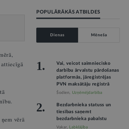
POPULĀRĀKĀS ATBILDES
Dienas
Mēneša
mērā,
1.
 attiecīgā
Vai, veicot saimniecisko
darbību ārvalstu pārdošanas
platformās, jāreģistrējas
PVN maksātāju reģistrā
tā
Šodien,
Uzņēmējdarbība
nību.
2.
Bezdarbnieka statuss un
tiesības saņemt
, ņem vērā
bezdarbnieka pabalstu
Vakar,
Labklājība