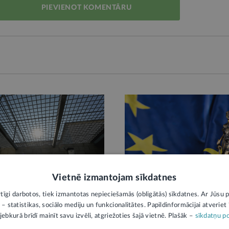
PIEVIENOT KOMENTĀRU
JAUTĀ
SKAIDROJUMS
Vietnē izmantojam sīkdatnes
rtīgi darbotos, tiek izmantotas nepieciešamās (obligātās) sīkdatnes. Ar Jūsu p
 – statistikas, sociālo mediju un funkcionalitātes. Papildinformācijai atveriet "
minālsodu izpildes likums.
Saskaņots regulējums kor
jebkurā brīdī mainīt savu izvēli, atgriežoties šajā vietnē. Plašāk –
sīkdatņu po
as mainīs Ieslodzījuma
novēršanai un apkarošanai