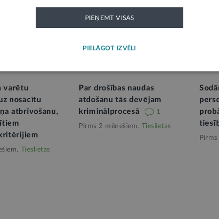
ldes un Valsts probācijas
Ko tas paredz?
arbu
PIEŅEMT VISAS
Pirms mēneša,
Tieslietas
ļām,
Tieslietas
PIELĀGOT IZVĒLI
CIJA
E-KONSULTĀCIJA
E-KO
a varētu
Par drošības naudas
Sodā
uz nosacītu
atdošanu tās devējam
pers
ņa atbrīvošanu,
kriminālprocesā
probā
1
dītiem
ties
Pirms 2 mēnešiem,
Tieslietas
kritērijiem
Pirms
ešiem,
Tieslietas