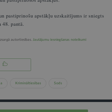
n pastiprinošu apstākļu uzskaitījums ir sniegts
 48. pantā.
izsargā autortiesības.
Jautājumu iesniegšanas noteikumi
ba
Krimināltiesības
Sods