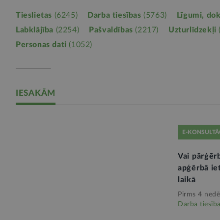
Tieslietas
(6245)
Darba tiesības
(5763)
Līgumi, do
Labklājība
(2254)
Pašvaldības
(2217)
Uzturlīdzekļi
Personas dati
(1052)
IESAKĀM
E-KONSULTĀ
Vai pārģēr
apģērbā iet
laikā
Pirms 4 nedē
Darba tiesīb