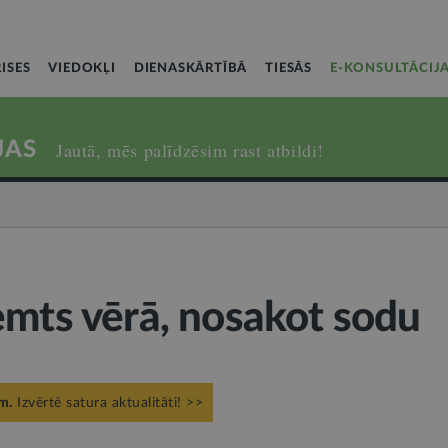
ISES
VIEDOKĻI
DIENASKĀRTĪBĀ
TIESĀS
E-KONSULTĀCIJ
JAS
Jautā, mēs palīdzēsim rast atbildi!
emts vērā, nosakot sodu
m.
Izvērtē satura aktualitāti! >>