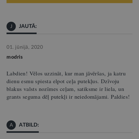
JAUTĀ:
J
01. jūnijā, 2020
modris
Labdien! Vēlos uzzināt, kur man jāvēršas, ja katru
dienu esmu spiesta elpot ceļa putekļus. Dzīvoju
blakus valsts nozīmes ceļam, satiksme ir liela, un
grants seguma dēļ putekļi ir neiedomājami. Paldies!
ATBILD:
A