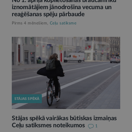
No 1. aprīļa koplietošanas braucamrīku
iznomātājiem jānodrošina vecuma un
reaģēšanas spēju pārbaude
Pirms 4 mēnešiem,
Ceļu satiksme
STĀJAS SPĒKĀ
Stājas spēkā vairākas būtiskas izmaiņas
Ceļu satiksmes noteikumos
1