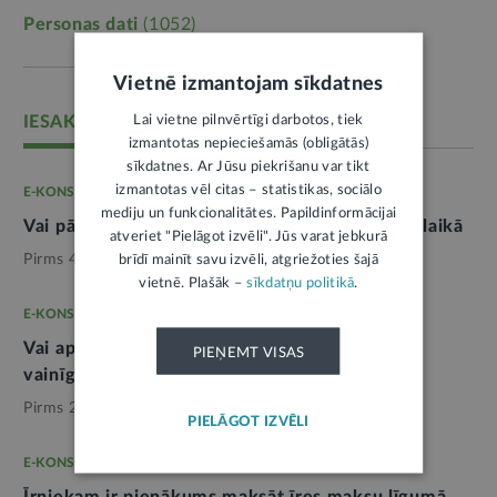
Personas dati
(1052)
Vietnē izmantojam sīkdatnes
Lai vietne pilnvērtīgi darbotos, tiek
IESAKĀM
izmantotas nepieciešamās (obligātās)
sīkdatnes. Ar Jūsu piekrišanu var tikt
izmantotas vēl citas – statistikas, sociālo
E-KONSULTĀCIJA
mediju un funkcionalitātes. Papildinformācijai
Vai pārģērbšanās darba apģērbā ietilpst darba laikā
atveriet "Pielāgot izvēli". Jūs varat jebkurā
Pirms 4 nedēļām,
Darba tiesības
brīdī mainīt savu izvēli, atgriežoties šajā
vietnē. Plašāk –
sīkdatņu politikā
.
E-KONSULTĀCIJA
Vai apdrošinātājs var piedzīt zaudējumus no
PIEŅEMT VISAS
vainīgās personas
2
Pirms 2 nedēļām,
Tieslietas
PIELĀGOT IZVĒLI
E-KONSULTĀCIJA