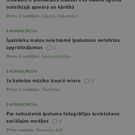
Īrniekam ir pienākums maksāt īres maksu līgumā
noteiktajā apmērā un kārtībā
Pirms 3 nedēļām,
Līgumi, dokumenti
E-KONSULTĀCIJA
Īpašnieka maiņa neietekmē īpašumam noteiktos
apgrūtinājumus
1
Pirms 3 nedēļām,
Īpašumtiesības
E-KONSULTĀCIJA
Ja kaimiņa mūzika traucē mieru
1
Pirms 3 nedēļām,
Tieslietas
E-KONSULTĀCIJA
Par nekustamā īpašuma fotogrāfijas ievietošanu
sociālajos medijos
1
Pirms nedēļas,
Personas dati