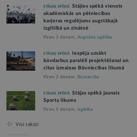
Stājies spēkā vienots
STĀJAS SPĒKĀ
akadēmiskās un pētniecības
karjeras regulējums augstākajā
izglītībā un zinātnē
Pirms 3 dienām,
Augstākā izglītība
Iespēja uzsākt
STĀJAS SPĒKĀ
būvdarbus paralēli projektēšanai un
citas izmaiņas Būvniecības likumā
Pirms 3 dienām,
Būvniecība
Stājas spēkā jaunais
STĀJAS SPĒKĀ
Sporta likums
Pirms 5 dienām,
Izglītība
Visi raksti