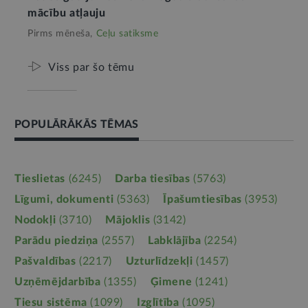
mācību atļauju
Pirms mēneša,
Ceļu satiksme
Viss par šo tēmu
POPULĀRĀKĀS TĒMAS
Tieslietas
(6245)
Darba tiesības
(5763)
Līgumi, dokumenti
(5363)
Īpašumtiesības
(3953)
Nodokļi
(3710)
Mājoklis
(3142)
Parādu piedziņa
(2557)
Labklājība
(2254)
Pašvaldības
(2217)
Uzturlīdzekļi
(1457)
Uzņēmējdarbība
(1355)
Ģimene
(1241)
Tiesu sistēma
(1099)
Izglītība
(1095)