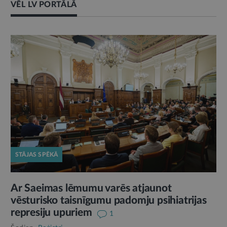
VĒL LV PORTĀLĀ
STĀJAS SPĒKĀ
Ar Saeimas lēmumu varēs atjaunot
vēsturisko taisnīgumu padomju psihiatrijas
represiju upuriem
1