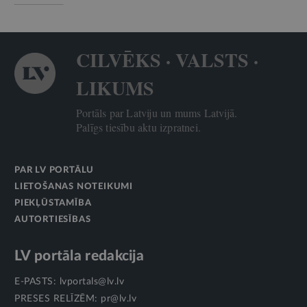
CILVĒKS · VALSTS ·
LIKUMS
Portāls par Latviju un mums Latvijā.
Palīgs tiesību aktu izpratnei.
PAR LV PORTĀLU
LIETOŠANAS NOTEIKUMI
PIEKĻŪSTAMĪBA
AUTORTIESĪBAS
LV portāla redakcija
E-PASTS:
lvportals@lv.lv
PRESES RELĪZĒM:
pr@lv.lv