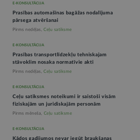
E-KONSULTĀCIJA
Prasības automašīnas bagāžas nodalījuma
pārsega atvēršanai
Pirms nedēļas,
Ceļu satiksme
E-KONSULTĀCIJA
Prasības transportlīdzekļu tehniskajam
stāvoklim nosaka normatīvie akti
Pirms nedēļas,
Ceļu satiksme
E-KONSULTĀCIJA
Ceļu satiksmes noteikumi ir saistoši visām
fiziskajām un juridiskajām personām
Pirms mēneša,
Ceļu satiksme
E-KONSULTĀCIJA
Kādos gadījumos nevar iegūt braukšanas