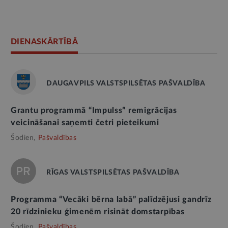
DIENASKĀRTĪBĀ
DAUGAVPILS VALSTSPILSĒTAS PAŠVALDĪBA
Grantu programmā “Impulss” remigrācijas
veicināšanai saņemti četri pieteikumi
Šodien,
Pašvaldības
RĪGAS VALSTSPILSĒTAS PAŠVALDĪBA
Programma “Vecāki bērna labā” palīdzējusi gandrīz
20 rīdzinieku ģimenēm risināt domstarpības
Šodien,
Pašvaldības