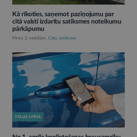
Kā rīkoties, saņemot paziņojumu par
citā valstī izdarītu satiksmes noteikumu
pārkāpumu
Pirms 2 nedēļām,
Ceļu satiksme
STĀJAS SPĒKĀ