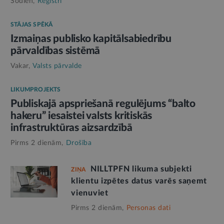
Šodien,
Reģistri
STĀJAS SPĒKĀ
Izmaiņas publisko kapitālsabiedrību
pārvaldības sistēmā
Vakar,
Valsts pārvalde
LIKUMPROJEKTS
Publiskajā apspriešanā regulējums “balto
hakeru” iesaistei valsts kritiskās
infrastruktūras aizsardzībā
Pirms 2 dienām,
Drošība
NILLTPFN likuma subjekti
ZIŅA
klientu izpētes datus varēs saņemt
vienuviet
Pirms 2 dienām,
Personas dati