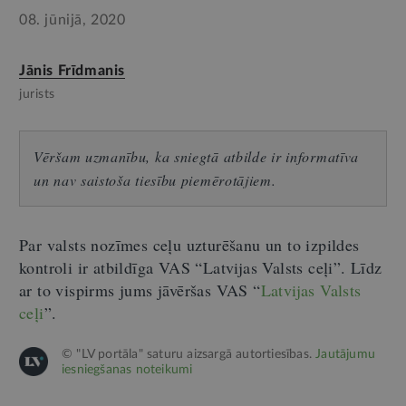
08. jūnijā, 2020
Jānis Frīdmanis
jurists
Vēršam uzmanību, ka sniegtā atbilde ir informatīva
un nav saistoša tiesību piemērotājiem.
Par valsts nozīmes ceļu uzturēšanu un to izpildes
kontroli ir atbildīga VAS “Latvijas Valsts ceļi”. Līdz
ar to vispirms jums jāvēršas VAS “
Latvijas Valsts
ceļi
”.
© "LV portāla" saturu aizsargā autortiesības.
Jautājumu
iesniegšanas noteikumi