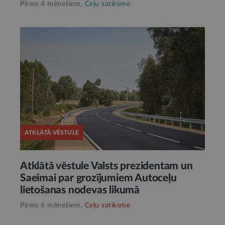
Pirms 4 mēnešiem,
Ceļu satiksme
ATKLĀTĀ VĒSTULE
Atklātā vēstule Valsts prezidentam un
Saeimai par grozījumiem Autoceļu
lietošanas nodevas likumā
Pirms 6 mēnešiem,
Ceļu satiksme