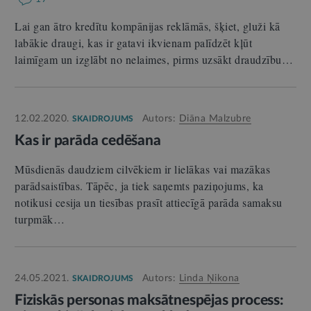
Lai gan ātro kredītu kompānijas reklāmās, šķiet, gluži kā
labākie draugi, kas ir gatavi ikvienam palīdzēt kļūt
laimīgam un izglābt no nelaimes, pirms uzsākt draudzību…
12.02.2020.
Autors:
Diāna Malzubre
SKAIDROJUMS
Kas ir parāda cedēšana
Mūsdienās daudziem cilvēkiem ir lielākas vai mazākas
parādsaistības. Tāpēc, ja tiek saņemts paziņojums, ka
notikusi cesija un tiesības prasīt attiecīgā parāda samaksu
turpmāk…
24.05.2021.
Autors:
Linda Ņikona
SKAIDROJUMS
Fiziskās personas maksātnespējas process: