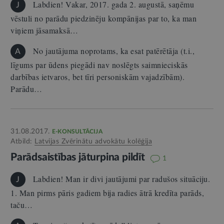
Labdien! Vakar, 2017. gada 2. augustā, saņēmu
J
vēstuli no parādu piedzinēju kompānijas par to, ka man
viņiem jāsamaksā…
No jautājuma noprotams, ka esat patērētāja (t.i.,
A
līgums par ūdens piegādi nav noslēgts saimnieciskās
darbības ietvaros, bet tīri personiskām vajadzībām).
Parādu…
31.08.2017.
E-KONSULTĀCIJA
Atbild:
Latvijas Zvērinātu advokātu kolēģija
Parādsaistības jāturpina pildīt
1
Labdien! Man ir divi jautājumi par radušos situāciju.
J
1. Man pirms pāris gadiem bija radies ātrā kredīta parāds,
taču…