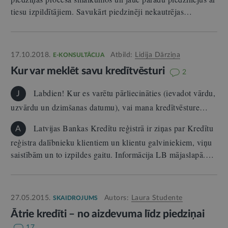
tiesu izpildītājiem. Savukārt piedzinēji nekautrējas…
17.10.2018.
Atbild:
Lidija Dārziņa
E-KONSULTĀCIJA
Kur var meklēt savu kredītvēsturi
2
Labdien! Kur es varētu pārliecināties (ievadot vārdu,
J
uzvārdu un dzimšanas datumu), vai mana kredītvēsture…
Latvijas Bankas Kredītu reģistrā ir ziņas par Kredītu
A
reģistra dalībnieku klientiem un klientu galviniekiem, viņu
saistībām un to izpildes gaitu. Informācija LB mājaslapā.…
27.05.2015.
Autors:
Laura Studente
SKAIDROJUMS
Ātrie kredīti – no aizdevuma līdz piedziņai
17