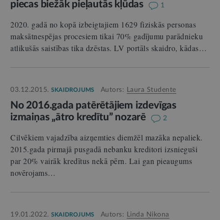
piecas biežāk pieļautās kļūdas
1
2020. gadā no kopā izbeigtajiem 1629 fiziskās personas
maksātnespējas procesiem tikai 70% gadījumu parādnieku
atlikušās saistības tika dzēstas. LV portāls skaidro, kādas…
03.12.2015.
Autors:
Laura Studente
SKAIDROJUMS
No 2016.gada patērētājiem izdevīgas
izmaiņas „ātro kredītu” nozarē
2
Cilvēkiem vajadzība aizņemties diemžēl mazāka nepaliek.
2015.gada pirmajā pusgadā nebanku kreditori izsnieguši
par 20% vairāk kredītus nekā pērn. Lai gan pieaugums
novērojams…
19.01.2022.
Autors:
Linda Ņikona
SKAIDROJUMS