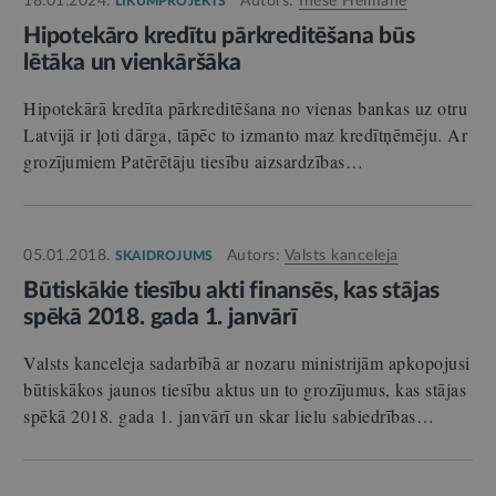
18.01.2024.
Autors:
Inese Helmane
LIKUMPROJEKTS
Hipotekāro kredītu pārkreditēšana būs
lētāka un vienkāršāka
Hipotekārā kredīta pārkreditēšana no vienas bankas uz otru
Latvijā ir ļoti dārga, tāpēc to izmanto maz kredītņēmēju. Ar
grozījumiem Patērētāju tiesību aizsardzības…
05.01.2018.
Autors:
Valsts kanceleja
SKAIDROJUMS
Būtiskākie tiesību akti finansēs, kas stājas
spēkā 2018. gada 1. janvārī
Valsts kanceleja sadarbībā ar nozaru ministrijām apkopojusi
būtiskākos jaunos tiesību aktus un to grozījumus, kas stājas
spēkā 2018. gada 1. janvārī un skar lielu sabiedrības…