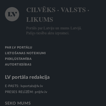
CILVĒKS · VALSTS ·
LIKUMS
Portāls par Latviju un mums Latvijā.
Palīgs tiesību aktu izpratnei.
PAR LV PORTĀLU
LIETOŠANAS NOTEIKUMI
PIEKĻŪSTAMĪBA
AUTORTIESĪBAS
LV portāla redakcija
E-PASTS:
lvportals@lv.lv
PRESES RELĪZĒM:
pr@lv.lv
SEKO MUMS