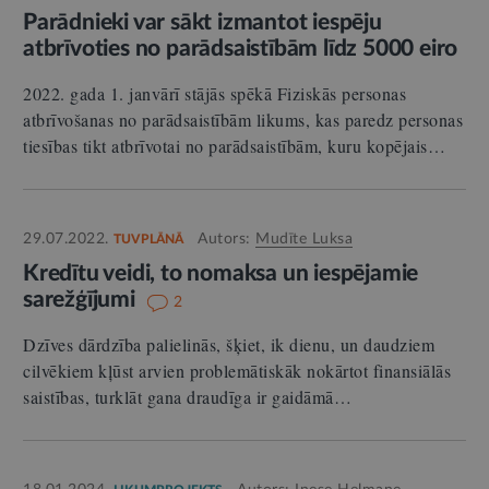
Parādnieki var sākt izmantot iespēju
atbrīvoties no parādsaistībām līdz 5000 eiro
2022. gada 1. janvārī stājās spēkā Fiziskās personas
atbrīvošanas no parādsaistībām likums, kas paredz personas
tiesības tikt atbrīvotai no parādsaistībām, kuru kopējais…
29.07.2022.
Autors:
Mudīte Luksa
TUVPLĀNĀ
Kredītu veidi, to nomaksa un iespējamie
sarežģījumi
2
Dzīves dārdzība palielinās, šķiet, ik dienu, un daudziem
cilvēkiem kļūst arvien problemātiskāk nokārtot finansiālās
saistības, turklāt gana draudīga ir gaidāmā…