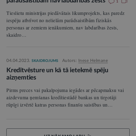
parādsaistībām nav labdarības žests
1
Tieslietu ministrijas piedāvātais likumprojekts, kas paredz
iespēju atbrīvot no nelielām parādsaistībām fiziskās
personas ar zemiem ienākumiem, nav labdarības žests,
skaidro…
04.04.2023.
Autors:
Inese Helmane
SKAIDROJUMS
Kredītvēsture un kā tā ietekmē spēju
aizņemties
Pirms preces vai pakalpojuma iegādes ar pēcapmaksu vai
aizdevuma ņemšanas kredītiestādē bankas un tirgotāji
rūpīgi izvērtē katras personas finanšu saistības un…