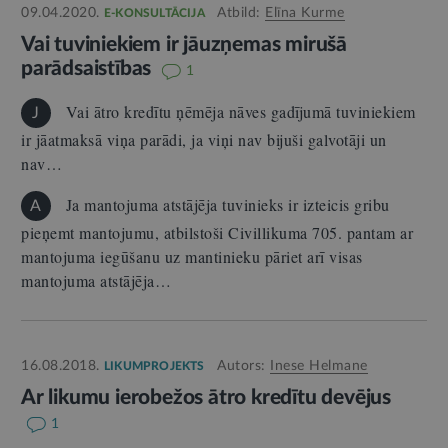
09.04.2020.
Atbild:
Elīna Kurme
E-KONSULTĀCIJA
Vai tuviniekiem ir jāuzņemas mirušā
parādsaistības
1
Vai ātro kredītu ņēmēja nāves gadījumā tuviniekiem
J
ir jāatmaksā viņa parādi, ja viņi nav bijuši galvotāji un
nav…
Ja mantojuma atstājēja tuvinieks ir izteicis gribu
A
pieņemt mantojumu, atbilstoši Civillikuma 705. pantam ar
mantojuma iegūšanu uz mantinieku pāriet arī visas
mantojuma atstājēja…
16.08.2018.
Autors:
Inese Helmane
LIKUMPROJEKTS
Ar likumu ierobežos ātro kredītu devējus
1