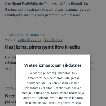
Grozījumi Patērētāju tiesību aizsardzības likumā, kas
Saeimā tiek virzīti izskatīšanai otrajā lasījumā, paredz
atbildīgāku un stingrāku patērētāju kreditēšanu…
11.05.2018.
INFOGRAFIKA
Autors:
Laura Studente
;
Aiga Dambe
Kas jāzina, pirms ņemt ātro kredītu
Lai gan ātro kredītu kompānijas vilina ar draudzīgām
reklāmām un piedāvājumiem aizdot naudu, tomēr jāņem
Vietnē izmantojam sīkdatnes
vērā – parāds būs jāatmaksā. Ne velti reklāmā vienmēr…
Lai vietne pilnvērtīgi darbotos, tiek
izmantotas nepieciešamās (obligātās)
sīkdatnes. Ar Jūsu piekrišanu var tikt
izmantotas vēl citas – statistikas, sociālo
12.06.2024.
Autors:
Zaida Kalniņa
SKAIDROJUMS
mediju un funkcionalitātes. Papildinformācijai
Kredītlīgumu cedēšana. Ko tas nozīmē
atveriet "Pielāgot izvēli". Jūs varat jebkurā
parādniekam
brīdī mainīt savu izvēli, atgriežoties šajā