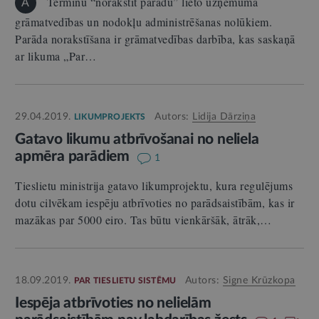
Terminu “norakstīt parādu” lieto uzņēmuma
A
grāmatvedības un nodokļu administrēšanas nolūkiem.
Parāda norakstīšana ir grāmatvedības darbība, kas saskaņā
ar likuma „Par…
29.04.2019.
Autors:
Lidija Dārziņa
LIKUMPROJEKTS
Gatavo likumu atbrīvošanai no neliela
apmēra parādiem
1
Tieslietu ministrija gatavo likumprojektu, kura regulējums
dotu cilvēkam iespēju atbrīvoties no parādsaistībām, kas ir
mazākas par 5000 eiro. Tas būtu vienkāršāk, ātrāk,…
18.09.2019.
Autors:
Signe Krūzkopa
PAR TIESLIETU SISTĒMU
Iespēja atbrīvoties no nelielām