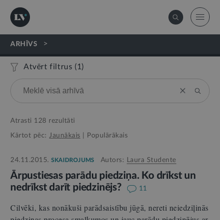
>
ARHĪVS
Atvērt filtrus (
1
)
Atrasti
128
rezultāti
Kārtot pēc:
Jaunākais
|
Populārākais
24.11.2015.
Autors:
Laura Studente
SKAIDROJUMS
Ārpustiesas parādu piedziņa. Ko drīkst un
nedrīkst darīt piedzinējs?
11
Cilvēki, kas nonākuši parādsaistību jūgā, nereti neiedziļinās
piedziņas procesa smalkumos un jauc parādu piedzinējus ar