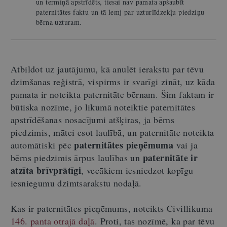
un termiņā apstrīdēts, tiesai nav pamata apšaubīt
paternitātes faktu un tā lemj par uzturlīdzekļu piedziņu
bērna uzturam.
Atbildot uz jautājumu, kā anulēt ierakstu par tēvu
dzimšanas reģistrā, vispirms ir svarīgi zināt, uz kāda
pamata ir noteikta paternitāte bērnam. Šim faktam ir
būtiska nozīme, jo likumā noteiktie paternitātes
apstrīdēšanas nosacījumi atšķiras, ja bērns
piedzimis, mātei esot laulībā, un paternitāte noteikta
paternitātes pieņēmuma
automātiski pēc
vai ja
paternitāte ir
bērns piedzimis ārpus laulības un
atzīta brīvprātīgi
, vecākiem iesniedzot kopīgu
iesniegumu dzimtsarakstu nodaļā.
Kas ir paternitātes pieņēmums, noteikts Civillikuma
146. panta otrajā daļā
. Proti, tas nozīmē, ka par tēvu