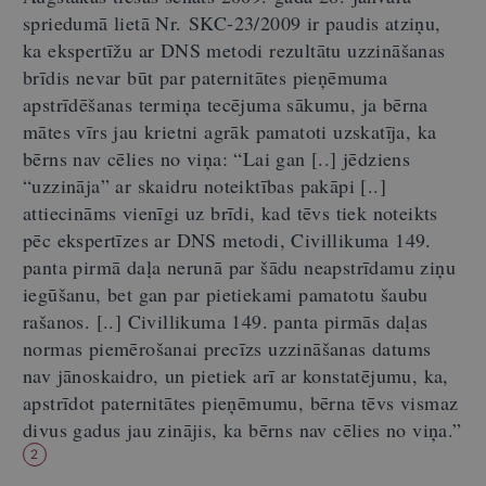
spriedumā lietā Nr. SKC-23/2009 ir paudis atziņu,
ka ekspertīžu ar DNS metodi rezultātu uzzināšanas
brīdis nevar būt par paternitātes pieņēmuma
apstrīdēšanas termiņa tecējuma sākumu, ja bērna
mātes vīrs jau krietni agrāk pamatoti uzskatīja, ka
bērns nav cēlies no viņa: “Lai gan [..] jēdziens
“uzzināja” ar skaidru noteiktības pakāpi [..]
attiecināms vienīgi uz brīdi, kad tēvs tiek noteikts
pēc ekspertīzes ar DNS metodi, Civillikuma 149.
panta pirmā daļa nerunā par šādu neapstrīdamu ziņu
iegūšanu, bet gan par pietiekami pamatotu šaubu
rašanos. [..] Civillikuma 149. panta pirmās daļas
normas piemērošanai precīzs uzzināšanas datums
nav jānoskaidro, un pietiek arī ar konstatējumu, ka,
apstrīdot paternitātes pieņēmumu, bērna tēvs vismaz
divus gadus jau zinājis, ka bērns nav cēlies no viņa.”
2