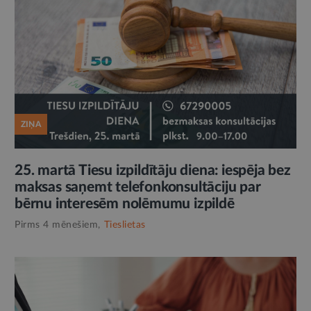
ZIŅA
25. martā Tiesu izpildītāju diena: iespēja bez
maksas saņemt telefonkonsultāciju par
bērnu interesēm nolēmumu izpildē
Pirms 4 mēnešiem,
Tieslietas