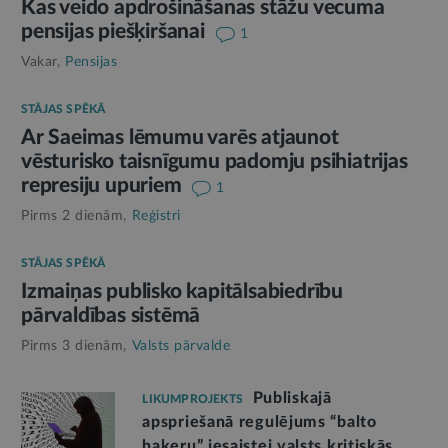
Kas veido apdrošināšanas stāžu vecuma
pensijas piešķiršanai
1
Vakar,
Pensijas
STĀJAS SPĒKĀ
Ar Saeimas lēmumu varēs atjaunot
vēsturisko taisnīgumu padomju psihiatrijas
represiju upuriem
1
Pirms 2 dienām,
Reģistri
STĀJAS SPĒKĀ
Izmaiņas publisko kapitālsabiedrību
pārvaldības sistēmā
Pirms 3 dienām,
Valsts pārvalde
Publiskajā
LIKUMPROJEKTS
apspriešanā regulējums “balto
hakeru” iesaistei valsts kritiskās