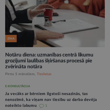
ZIŅA
Notāru diena: uzmanības centrā likumu
grozījumi laulības šķiršanas procesā pie
zvērināta notāra
Pirms 5 mēnešiem,
Tieslietas
E-KONSULTĀCIJA
Ja vecāks ar bērniem ilgstoši nesazinās, tas
nenozīmē, ka viņam nav tiesību uz darba devēja
noteikto labumu
1