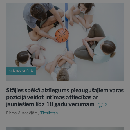
STĀJAS SPĒKĀ
Stājies spēkā aizliegums pieaugušajiem varas
pozīcijā veidot intīmas attiecības ar
jauniešiem līdz 18 gadu vecumam
2
Pirms 3 nedēļām,
Tieslietas