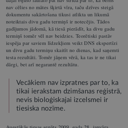
nav cēlies no mātes šķirtā vīra, taču dzīves steigā
dokumentu sakārtošana tikusi atlikta un likumā
noteiktais divu gadu termiņš ir notecējis. Tādos
gadījumos jādomā, kā tiesā pierādīt, ka divu gadu
termiņš tomēr vēl nav beidzies. Teorētiski pastāv
iespēja par saviem līdzekļiem veikt DNS ekspertīzi
un divu gadu termiņu skaitīt no dienas, kad saņemti
testa rezultāti. Tomēr jāņem vērā, ka tas ir ne tikai
dārgi, bet arī negarantē rezultātu.
Vecākiem nav izpratnes par to, ka
tikai ierakstam dzimšanas reģistrā,
nevis bioloģiskajai izcelsmei ir
tiesiska nozīme.
Augstākās tiesas senāts 2009. gada 28. janvāra