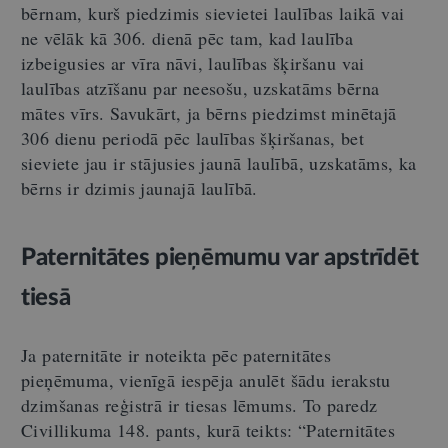
bērnam, kurš piedzimis sievietei laulības laikā vai
ne vēlāk kā 306. dienā pēc tam, kad laulība
izbeigusies ar vīra nāvi, laulības šķiršanu vai
laulības atzīšanu par neesošu, uzskatāms bērna
mātes vīrs. Savukārt, ja bērns piedzimst minētajā
306 dienu periodā pēc laulības šķiršanas, bet
sieviete jau ir stājusies jaunā laulībā, uzskatāms, ka
bērns ir dzimis jaunajā laulībā.
Paternitātes pieņēmumu var apstrīdēt
tiesā
Ja paternitāte ir noteikta pēc paternitātes
pieņēmuma, vienīgā iespēja anulēt šādu ierakstu
dzimšanas reģistrā ir tiesas lēmums. To paredz
Civillikuma 148. pants, kurā teikts: “Paternitātes