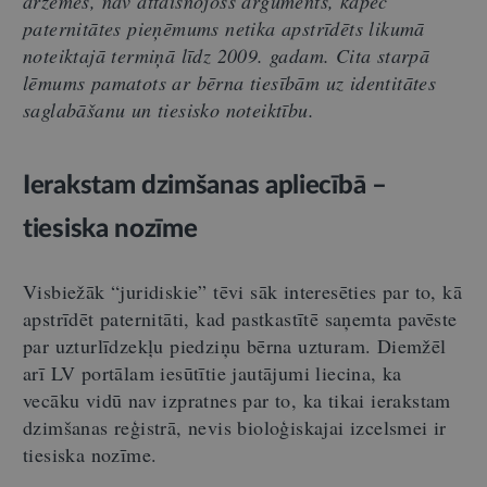
ārzemēs, nav attaisnojošs arguments, kāpēc
paternitātes pieņēmums netika apstrīdēts likumā
noteiktajā termiņā līdz 2009. gadam. Cita starpā
lēmums pamatots ar bērna tiesībām uz identitātes
saglabāšanu un tiesisko noteiktību.
Ierakstam dzimšanas apliecībā –
tiesiska nozīme
Visbiežāk “juridiskie” tēvi sāk interesēties par to, kā
apstrīdēt paternitāti, kad pastkastītē saņemta pavēste
par uzturlīdzekļu piedziņu bērna uzturam. Diemžēl
arī LV portālam iesūtītie jautājumi liecina, ka
vecāku vidū nav izpratnes par to, ka tikai ierakstam
dzimšanas reģistrā, nevis bioloģiskajai izcelsmei ir
tiesiska nozīme.