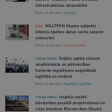
infrastruktūras aizsardzībā
Pirms 4 dienām,
Drošība
NILLTPFN likuma subjekti
ZIŅA
klientu izpētes datus varēs saņemt
vienuviet
Pirms 4 dienām,
Personas dati
Stājies spēkā vienots
STĀJAS SPĒKĀ
akadēmiskās un pētniecības
karjeras regulējums augstākajā
izglītībā un zinātnē
Pirms 5 dienām,
Augstākā izglītība
Iespēja uzsākt
STĀJAS SPĒKĀ
būvdarbus paralēli projektēšanai un
citas izmaiņas Būvniecības likumā