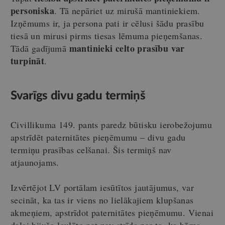
personiska
. Tā nepāriet uz mirušā mantiniekiem.
Izņēmums ir, ja persona pati ir cēlusi šādu prasību
tiesā un mirusi pirms tiesas lēmuma pieņemšanas.
mantinieki celto prasību var
Tādā gadījumā
turpināt
.
Svarīgs divu gadu termiņš
Civillikuma 149. pants paredz būtisku ierobežojumu
apstrīdēt paternitātes pieņēmumu – divu gadu
termiņu prasības celšanai. Šis termiņš nav
atjaunojams.
Izvērtējot LV portālam iesūtītos jautājumus, var
secināt, ka tas ir viens no lielākajiem klupšanas
akmeņiem, apstrīdot paternitātes pieņēmumu. Vienai
daļai bijušo laulāto pat nav strīda par to, ka bērns