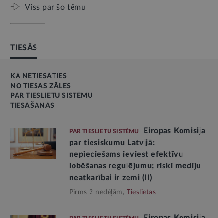
Viss par šo tēmu
TIESĀS
KĀ NETIESĀTIES
NO TIESAS ZĀLES
PAR TIESLIETU SISTĒMU
TIESĀŠANĀS
Eiropas Komisija
PAR TIESLIETU SISTĒMU
par tiesiskumu Latvijā:
nepieciešams ieviest efektīvu
lobēšanas regulējumu; riski mediju
neatkarībai ir zemi (II)
Pirms 2 nedēļām,
Tieslietas
Eiropas Komisija