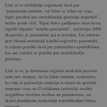
Līdz ar to atbildētāja argumenti tiesā par
“pamatotām šaubām, vai bērns ir cēlies no viņa,
tāpēc prasībai par uzturlīdzekļu piedziņu nepiekrīt”,
netiks ņemti vērā. Tāpat šādos gadījumos tiesa nevar
izpildīt lūgumu “noteikt paternitāti”, nozīmējot DNS
ekspertīzi, jo paternitāte jau ir noteikta. Lai iebilstu
pret likumā noteiktajā kārtībā reģistrēto paternitāti,
ir ceļama prasība tiesā par paternitātes apstrīdēšanu,
kas nav saistīta ar prasību par uzturlīdzekļu
piedziņu.
Līdz ar to, ja dzimšanas reģistrā ierakstītā persona
neko nav darījusi, lai šo faktu mainītu, uzskatāms,
ka viņa ar pašreizējo situāciju ir mierā un apzināti
uzņemas visas no Civillikuma izrietošās vecāku
aizgādības institūta tiesības un pienākumus, tai
skaitā pienākumu nodrošināt uzturlīdzekļus bērna
uzturam.