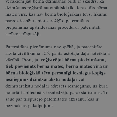
vecākiem jau bērna dzimšanas brīdī ir skaidrs, ka
dzimšanas reģistrā automātiski tiks ierakstīts bērna
mātes vīrs, kas nav bērna bioloģiskais tēvs, likums
paredz iespēju apiet sarežģīto paternitātes
pieņēmuma apstrīdēšanas procedūru, paternitāti
atzīstot trīspusēji.
Paternitātes pieņēmums nav spēkā, ja paternitāte
atzīta civillikuma 155. panta astotajā daļā noteiktajā
reģistrējot bērna piedzimšanu,
kārtībā. Proti, ja,
tiek pievienots bērna mātes, bērna mātes vīra un
bērna bioloģiskā tēva personīgi iesniegts kopīgs
iesniegums dzimtsarakstu nodaļai
vai
dzimtsarakstu nodaļai adresēts iesniegums, uz kura
notariāli apliecināts iesniedzēju paraksta īstums. To
sauc par trīspusējo paternitātes atzīšanu, kas ir
bezmaksas pakalpojums.