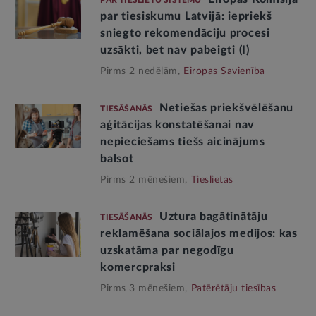
PAR TIESLIETU SISTĒMU
par tiesiskumu Latvijā: iepriekš
sniegto rekomendāciju procesi
uzsākti, bet nav pabeigti (I)
Pirms 2 nedēļām,
Eiropas Savienība
Netiešas priekšvēlēšanu
TIESĀŠANĀS
aģitācijas konstatēšanai nav
nepieciešams tiešs aicinājums
balsot
Pirms 2 mēnešiem,
Tieslietas
Uztura bagātinātāju
TIESĀŠANĀS
reklamēšana sociālajos medijos: kas
uzskatāma par negodīgu
komercpraksi
Pirms 3 mēnešiem,
Patērētāju tiesības