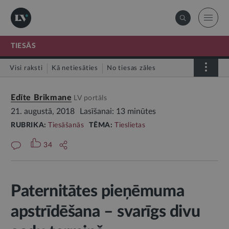
TIESĀS
Visi raksti
Kā netiesāties
No tiesas zāles
Tiesāšanās
Par tieslietu sistēmu
Edīte Brikmane
LV portāls
21. augustā, 2018
Lasīšanai: 13 minūtes
RUBRIKA:
Tiesāšanās
TĒMA:
Tieslietas
34
Paternitātes pieņēmuma
apstrīdēšana – svarīgs divu