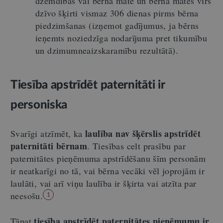
dzemdībās vai bērna māte un bērna mātes vīrs
dzīvo šķirti vismaz 306 dienas pirms bērna
piedzimšanas (izņemot gadījumus, ja bērns
ieņemts noziedzīga nodarījuma pret tikumību
un dzimumneaizskaramību rezultātā).
Tiesība apstrīdēt paternitāti ir
personiska
laulība nav šķērslis apstrīdēt
Svarīgi atzīmēt, ka
paternitāti bērnam
. Tiesības celt prasību par
paternitātes pieņēmuma apstrīdēšanu šīm personām
ir neatkarīgi no tā, vai bērna vecāki vēl joprojām ir
laulāti, vai arī viņu laulība ir šķirta vai atzīta par
neesošu.
1
tiesība apstrīdēt paternitātes pieņēmumu ir
Tāpat