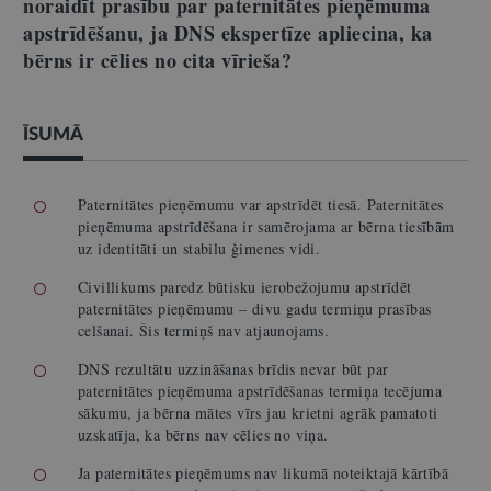
noraidīt prasību par paternitātes pieņēmuma
apstrīdēšanu, ja DNS ekspertīze apliecina, ka
bērns ir cēlies no cita vīrieša?
ĪSUMĀ
Paternitātes pieņēmumu var apstrīdēt tiesā. Paternitātes
pieņēmuma apstrīdēšana ir samērojama ar bērna tiesībām
uz identitāti un stabilu ģimenes vidi.
Civillikums paredz būtisku ierobežojumu apstrīdēt
paternitātes pieņēmumu – divu gadu termiņu prasības
celšanai. Šis termiņš nav atjaunojams.
DNS rezultātu uzzināšanas brīdis nevar būt par
paternitātes pieņēmuma apstrīdēšanas termiņa tecējuma
sākumu, ja bērna mātes vīrs jau krietni agrāk pamatoti
uzskatīja, ka bērns nav cēlies no viņa.
Ja paternitātes pieņēmums nav likumā noteiktajā kārtībā