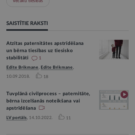
Vecāku tiesības
SAISTĪTIE RAKSTI
Atzītas paternitātes apstrīdēšana
un bērna tiesības uz tiesisko
stabilitāti
1
Edīte Brikmane
,
Edīte Brikmane
,
10.09.2018.
18
Tuvplānā civilprocess – paternitāte,
bērna izcelšanās noteikšana vai
apstrīdēšana
LV portāls
,
14.10.2022.
11