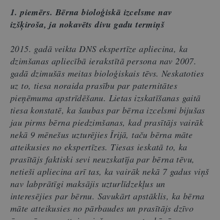
1. piemērs. Bērna bioloģiskā izcelsme nav
izšķiroša, ja nokavēts divu gadu termiņš
2015. gadā veikta DNS ekspertīze apliecina, ka
dzimšanas apliecībā ierakstītā persona nav 2007.
gadā dzimušās meitas bioloģiskais tēvs. Neskatoties
uz to, tiesa noraida prasību par paternitātes
pieņēmuma apstrīdēšanu. Lietas izskatīšanas gaitā
tiesa konstatē, ka šaubas par bērna izcelsmi bijušas
jau pirms bērna piedzimšanas, kad prasītājs vairāk
nekā 9 mēnešus uzturējies Īrijā, taču bērna māte
atteikusies no ekspertīzes. Tiesas ieskatā to, ka
prasītājs faktiski sevi neuzskatīja par bērna tēvu,
netieši apliecina arī tas, ka vairāk nekā 7 gadus viņš
nav labprātīgi maksājis uzturlīdzekļus un
interesējies par bērnu. Savukārt apstāklis, ka bērna
māte atteikusies no pārbaudes un prasītājs dzīvo