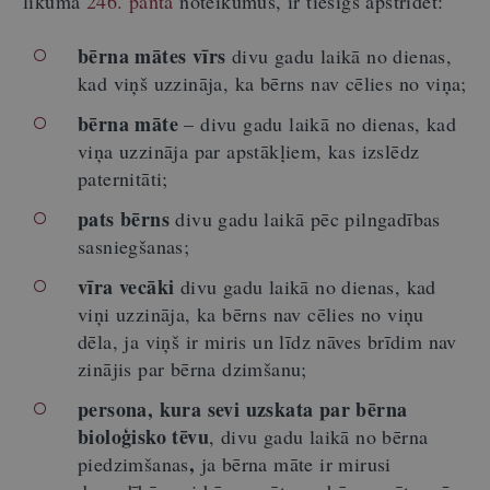
likuma
246. panta
noteikumus, ir tiesīgs apstrīdēt:
bērna mātes vīrs
divu gadu laikā no dienas,
kad viņš uzzināja, ka bērns nav cēlies no viņa;
bērna māte
– divu gadu laikā no dienas, kad
viņa uzzināja par apstākļiem, kas izslēdz
paternitāti;
pats bērns
divu gadu laikā pēc pilngadības
sasniegšanas;
vīra vecāki
divu gadu laikā no dienas, kad
viņi uzzināja, ka bērns nav cēlies no viņu
dēla, ja viņš ir miris un līdz nāves brīdim nav
zinājis par bērna dzimšanu;
persona, kura sevi uzskata par bērna
bioloģisko tēvu
, divu gadu laikā no bērna
,
piedzimšanas
ja bērna māte ir mirusi