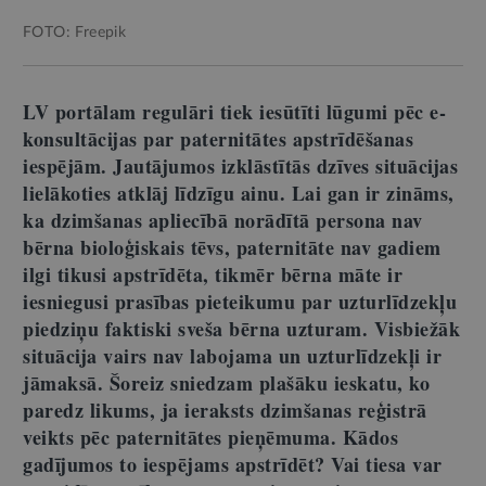
FOTO: Freepik
LV portālam regulāri tiek iesūtīti lūgumi pēc e-
konsultācijas par paternitātes apstrīdēšanas
iespējām. Jautājumos izklāstītās dzīves situācijas
lielākoties atklāj līdzīgu ainu. Lai gan ir zināms,
ka dzimšanas apliecībā norādītā persona nav
bērna bioloģiskais tēvs, paternitāte nav gadiem
ilgi tikusi apstrīdēta, tikmēr bērna māte ir
iesniegusi prasības pieteikumu par uzturlīdzekļu
piedziņu faktiski sveša bērna uzturam. Visbiežāk
situācija vairs nav labojama un uzturlīdzekļi ir
jāmaksā. Šoreiz sniedzam plašāku ieskatu, ko
paredz likums, ja ieraksts dzimšanas reģistrā
veikts pēc paternitātes pieņēmuma. Kādos
gadījumos to iespējams apstrīdēt? Vai tiesa var