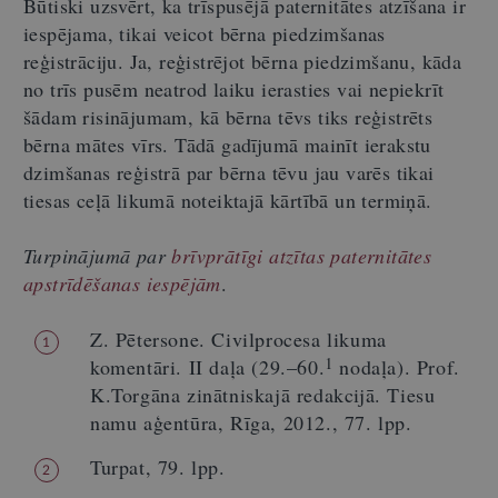
Būtiski uzsvērt, ka trīspusējā paternitātes atzīšana ir
iespējama, tikai veicot bērna piedzimšanas
reģistrāciju. Ja, reģistrējot bērna piedzimšanu, kāda
no trīs pusēm neatrod laiku ierasties vai nepiekrīt
šādam risinājumam, kā bērna tēvs tiks reģistrēts
bērna mātes vīrs. Tādā gadījumā mainīt ierakstu
dzimšanas reģistrā par bērna tēvu jau varēs tikai
tiesas ceļā likumā noteiktajā kārtībā un termiņā.
Turpinājumā par
brīvprātīgi atzītas paternitātes
apstrīdēšanas iespējām
.
Z. Pētersone. Civilprocesa likuma
1
1
komentāri. II daļa (29.–60.
nodaļa). Prof.
K.Torgāna zinātniskajā redakcijā. Tiesu
namu aģentūra, Rīga, 2012., 77. lpp.
Turpat, 79. lpp.
2