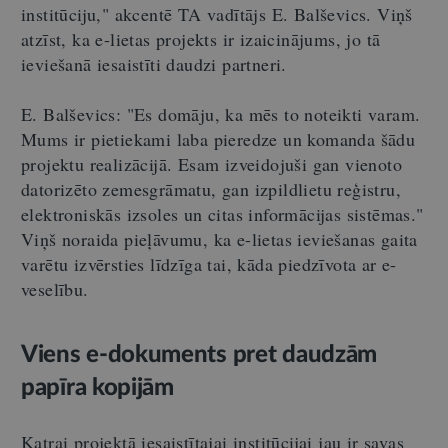
institūciju," akcentē TA vadītājs E. Balševics. Viņš
atzīst, ka e-lietas projekts ir izaicinājums, jo tā
ieviešanā iesaistīti daudzi partneri.
E. Balševics: "Es domāju, ka mēs to noteikti varam.
Mums ir pietiekami laba pieredze un komanda šādu
projektu realizācijā. Esam izveidojuši gan vienoto
datorizēto zemesgrāmatu, gan izpildlietu reģistru,
elektroniskās izsoles un citas informācijas sistēmas."
Viņš noraida pieļāvumu, ka e-lietas ieviešanas gaita
varētu izvērsties līdzīga tai, kāda piedzīvota ar e-
veselību.
Viens e-dokuments pret daudzām
papīra kopijām
Katrai projektā iesaistītajai institūcijai jau ir savas