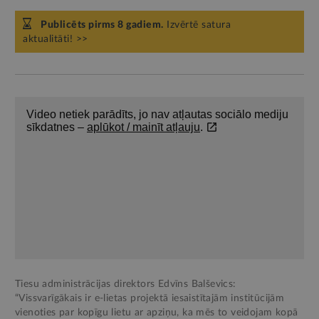
Publicēts pirms 8 gadiem.
Izvērtē satura
aktualitāti! >>
Tiesu administrācijas direktors Edvīns Balševics:
“Vissvarīgākais ir e-lietas projektā iesaistītajām institūcijām
vienoties par kopīgu lietu ar apziņu, ka mēs to veidojam kopā