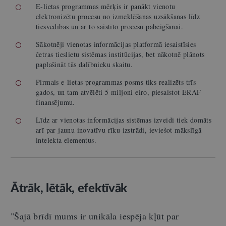
E-lietas programmas mērķis ir panākt vienotu
elektronizētu procesu no izmeklēšanas uzsākšanas līdz
tiesvedības un ar to saistīto procesu pabeigšanai.
Sākotnēji vienotas informācijas platformā iesaistīsies
četras tieslietu sistēmas institūcijas, bet nākotnē plānots
paplašināt tās dalībnieku skaitu.
Pirmais e-lietas programmas posms tiks realizēts trīs
gados, un tam atvēlēti 5 miljoni eiro, piesaistot ERAF
finansējumu.
Līdz ar vienotas informācijas sistēmas izveidi tiek domāts
arī par jaunu inovatīvu rīku izstrādi, ieviešot mākslīgā
intelekta elementus.
Ātrāk, lētāk, efektīvāk
"Šajā brīdī mums ir unikāla iespēja kļūt par