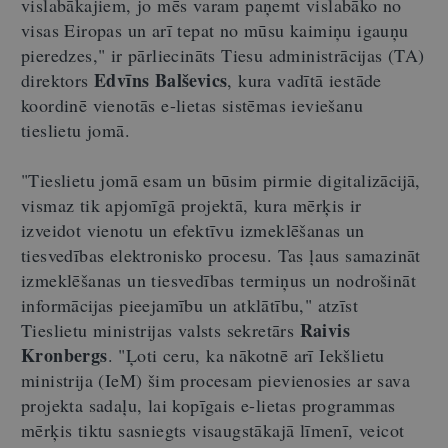
vislabākajiem, jo mēs varam paņemt vislabāko no
visas Eiropas un arī tepat no mūsu kaimiņu igauņu
pieredzes," ir pārliecināts Tiesu administrācijas (TA)
Edvīns Balševics
direktors
, kura vadītā iestāde
koordinē vienotās e-lietas sistēmas ieviešanu
tieslietu jomā.
"Tieslietu jomā esam un būsim pirmie digitalizācijā,
vismaz tik apjomīgā projektā, kura mērķis ir
izveidot vienotu un efektīvu izmeklēšanas un
tiesvedības elektronisko procesu. Tas ļaus samazināt
izmeklēšanas un tiesvedības termiņus un nodrošināt
informācijas pieejamību un atklātību," atzīst
Raivis
Tieslietu ministrijas valsts sekretārs
Kronbergs
. "Ļoti ceru, ka nākotnē arī Iekšlietu
ministrija (IeM) šim procesam pievienosies ar sava
projekta sadaļu, lai kopīgais e-lietas programmas
mērķis tiktu sasniegts visaugstākajā līmenī, veicot