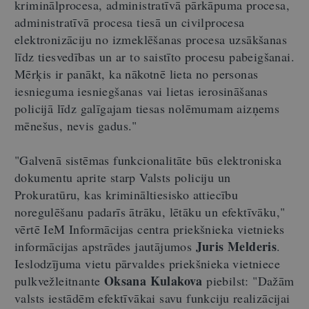
kriminālprocesa, administratīvā pārkāpuma procesa,
administratīvā procesa tiesā un civilprocesa
elektronizāciju no izmeklēšanas procesa uzsākšanas
līdz tiesvedības un ar to saistīto procesu pabeigšanai.
Mērķis ir panākt, ka nākotnē lieta no personas
iesnieguma iesniegšanas vai lietas ierosināšanas
policijā līdz galīgajam tiesas nolēmumam aizņems
mēnešus, nevis gadus."
"Galvenā sistēmas funkcionalitāte būs elektroniska
dokumentu aprite starp Valsts policiju un
Prokuratūru, kas krimināltiesisko attiecību
noregulēšanu padarīs ātrāku, lētāku un efektīvāku,"
vērtē IeM Informācijas centra priekšnieka vietnieks
Juris Melderis
informācijas apstrādes jautājumos
.
Ieslodzījuma vietu pārvaldes priekšnieka vietniece
Oksana Kulakova
pulkvežleitnante
piebilst: "Dažām
valsts iestādēm efektīvākai savu funkciju realizācijai