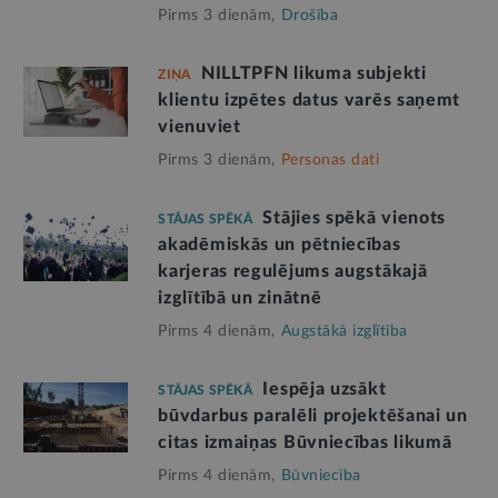
Pirms 3 dienām,
Drošība
NILLTPFN likuma subjekti
ZIŅA
klientu izpētes datus varēs saņemt
vienuviet
Pirms 3 dienām,
Personas dati
Stājies spēkā vienots
STĀJAS SPĒKĀ
akadēmiskās un pētniecības
karjeras regulējums augstākajā
izglītībā un zinātnē
Pirms 4 dienām,
Augstākā izglītība
Iespēja uzsākt
STĀJAS SPĒKĀ
būvdarbus paralēli projektēšanai un
citas izmaiņas Būvniecības likumā
Pirms 4 dienām,
Būvniecība