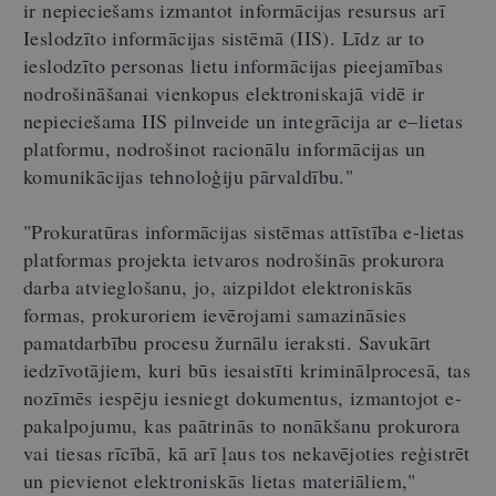
ir nepieciešams izmantot informācijas resursus arī
Ieslodzīto informācijas sistēmā (IIS). Līdz ar to
ieslodzīto personas lietu informācijas pieejamības
nodrošināšanai vienkopus elektroniskajā vidē ir
nepieciešama IIS pilnveide un integrācija ar e–lietas
platformu, nodrošinot racionālu informācijas un
komunikācijas tehnoloģiju pārvaldību."
"Prokuratūras informācijas sistēmas attīstība e-lietas
platformas projekta ietvaros nodrošinās prokurora
darba atvieglošanu, jo, aizpildot elektroniskās
formas, prokuroriem ievērojami samazināsies
pamatdarbību procesu žurnālu ieraksti. Savukārt
iedzīvotājiem, kuri būs iesaistīti kriminālprocesā, tas
nozīmēs iespēju iesniegt dokumentus, izmantojot e-
pakalpojumu, kas paātrinās to nonākšanu prokurora
vai tiesas rīcībā, kā arī ļaus tos nekavējoties reģistrēt
un pievienot elektroniskās lietas materiāliem,"