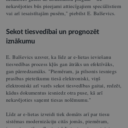
nekavējoties būs pieejami attiecīgajiem speciālistiem
vai arī iesaistītajām pusēm," piebilst E. Balševics.
Sekot tiesvedībai un prognozēt
iznākumu
E. Balševics uzsver, ka līdz ar e-lietas ieviešanu
tiesvedības process kļūs gan ātrāks un efektīvāks,
gan pārredzamāks. "Piemēram, ja pilsonis iesniegs
prasības pieteikumu tiesā elektroniski, viņš
elektroniski arī varēs sekot tiesvedības gaitai, redzēt,
kādus dokumentus iesniedz otra puse, kā arī
nekavējoties saņemt tiesas nolēmumu."
Līdz ar e-lietas izveidi tiek domāts arī par tiesu
sistēmas modernizāciju citās jomās, piemēram,