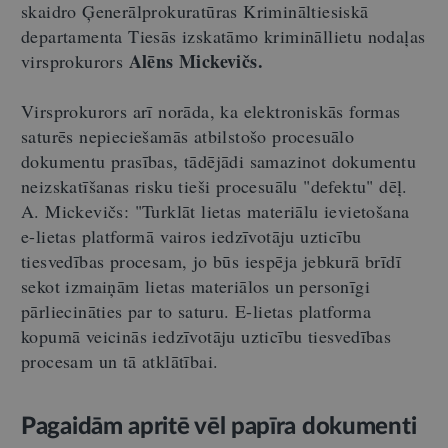
skaidro Ģenerālprokuratūras Krimināltiesiskā
departamenta Tiesās izskatāmo krimināllietu nodaļas
Alēns Mickevičs.
virsprokurors
Virsprokurors arī norāda, ka elektroniskās formas
saturēs nepieciešamās atbilstošo procesuālo
dokumentu prasības, tādējādi samazinot dokumentu
neizskatīšanas risku tieši procesuālu "defektu" dēļ.
A. Mickevičs: "Turklāt lietas materiālu ievietošana
e-lietas platformā vairos iedzīvotāju uzticību
tiesvedības procesam, jo būs iespēja jebkurā brīdī
sekot izmaiņām lietas materiālos un personīgi
pārliecināties par to saturu. E-lietas platforma
kopumā veicinās iedzīvotāju uzticību tiesvedības
procesam un tā atklātībai.
Pagaidām apritē vēl papīra dokumenti