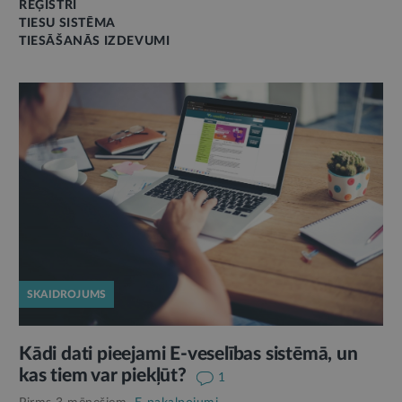
REĢISTRI
TIESU SISTĒMA
TIESĀŠANĀS IZDEVUMI
SKAIDROJUMS
Kādi dati pieejami E-veselības sistēmā, un
kas tiem var piekļūt?
1