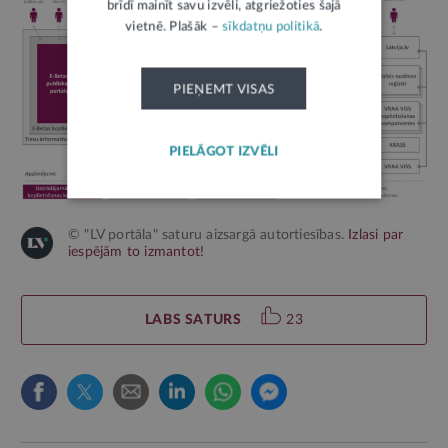
brīdī mainīt savu izvēli, atgriežoties šajā
vietnē. Plašāk –
sīkdatņu politikā
.
PIEŅEMT VISAS
PIELĀGOT IZVĒLI
© "LV portāla" saturu aizsargā autortiesības.
Izlasi par
iespējām to izmantot!
LABS SATURS
23