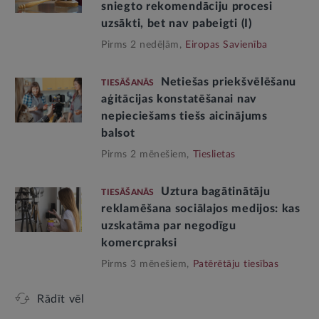
sniegto rekomendāciju procesi
uzsākti, bet nav pabeigti (I)
Pirms 2 nedēļām,
Eiropas Savienība
Netiešas priekšvēlēšanu
TIESĀŠANĀS
aģitācijas konstatēšanai nav
nepieciešams tiešs aicinājums
balsot
Pirms 2 mēnešiem,
Tieslietas
Uztura bagātinātāju
TIESĀŠANĀS
reklamēšana sociālajos medijos: kas
uzskatāma par negodīgu
komercpraksi
Pirms 3 mēnešiem,
Patērētāju tiesības
Rādīt vēl