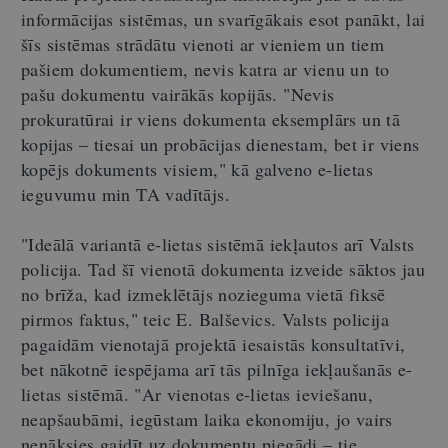
informācijas sistēmas, un svarīgākais esot panākt, lai
šīs sistēmas strādātu vienoti ar vieniem un tiem
pašiem dokumentiem, nevis katra ar vienu un to
pašu dokumentu vairākās kopijās. "Nevis
prokuratūrai ir viens dokumenta eksemplārs un tā
kopijas – tiesai un probācijas dienestam, bet ir viens
kopējs dokuments visiem," kā galveno e-lietas
ieguvumu min TA vadītājs.
"Ideālā variantā e-lietas sistēmā iekļautos arī Valsts
policija. Tad šī vienotā dokumenta izveide sāktos jau
no brīža, kad izmeklētājs nozieguma vietā fiksē
pirmos faktus," teic E. Balševics. Valsts policija
pagaidām vienotajā projektā iesaistās konsultatīvi,
bet nākotnē iespējama arī tās pilnīga iekļaušanās e-
lietas sistēmā. "Ar vienotas e-lietas ieviešanu,
neapšaubāmi, iegūstam laika ekonomiju, jo vairs
nenāksies gaidīt uz dokumentu piegādi – tie