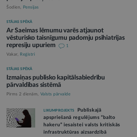
Šodien,
Pensijas
STĀJAS SPĒKĀ
Ar Saeimas lēmumu varēs atjaunot
vēsturisko taisnīgumu padomju psihiatrijas
represiju upuriem
1
Vakar,
Reģistri
STĀJAS SPĒKĀ
Izmaiņas publisko kapitālsabiedrību
pārvaldības sistēmā
Pirms 2 dienām,
Valsts pārvalde
Publiskajā
LIKUMPROJEKTS
apspriešanā regulējums “balto
hakeru” iesaistei valsts kritiskās
infrastruktūras aizsardzībā