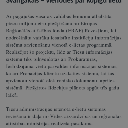
Svarīgākais – vienoties par kopīgu lietu
Ar pagājušās vasaras valdības lēmumu atbalstīta
piecu miljonu eiro piešķiršana no Eiropas
Reģionālās attīstības fonda (ERAF) līdzekļiem, lai
nodrošinātu vairāku iesaistīto institūciju informācijas
sistēmu savienošanu vienotā e-lietas programmā.
Realizējot šo projektu, līdz ar Tiesu informācijas
sistēmu tiks pilnveidotas arī Prokuratūras,
Ieslodzījuma vietu pārvaldes informācijas sistēmas,
kā arī Probācijas klientu uzskaites sistēma, lai tās
apvienotu vienotā elektronisko dokumentu aprites
sistēmā. Piešķirtos līdzekļus plānots apgūt trīs gadu
laikā.
Tiesu administrācijas īstenotā e-lietu sistēmas
ieviešana ir daļa no Vides aizsardzības un reģionālās
attīstības ministrijas realizētā pasākuma