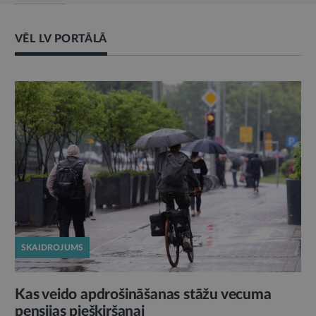
VĒL LV PORTĀLĀ
SKAIDROJUMS
Kas veido apdrošināšanas stāžu vecuma
pensijas piešķiršanai