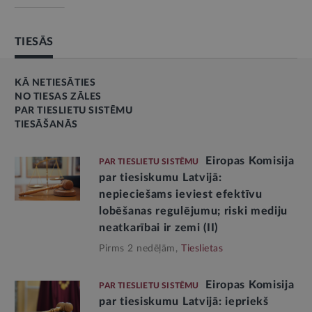
TIESĀS
KĀ NETIESĀTIES
NO TIESAS ZĀLES
PAR TIESLIETU SISTĒMU
TIESĀŠANĀS
Eiropas Komisija
PAR TIESLIETU SISTĒMU
par tiesiskumu Latvijā:
nepieciešams ieviest efektīvu
lobēšanas regulējumu; riski mediju
neatkarībai ir zemi (II)
Pirms 2 nedēļām,
Tieslietas
Eiropas Komisija
PAR TIESLIETU SISTĒMU
par tiesiskumu Latvijā: iepriekš