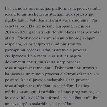
Par vienotas informācijas platformas nepieciešamību
iekšlietu un tieslietu institūcijām tiek spriests jau
ilgāku laiku. Valdības informatīvajā ziņojumā "Par
e-lietas projekta īstenošanu Eiropas Savienības
2014.–2020. gada struktūrfondu plānošanas periodā"
atzīts: "Neskatoties uz mūsdienu tehnoloģiskajām
iespējām, kriminālprocess, administratīvo
pārkāpumu process, administratīvais process,
civilprocess lielā mērā ir saistīti ar papīra
dokumentu apriti, tai skaitā starp procesā
iesaistītajām institūcijām." Dokumentā arī uzsvērts,
ka jāvirzās uz minēto procesu elektronizēšanu visos
posmos, ka arī jāveido sadarbība starp procesā
iesaistītajām institūcijām un iestādēm. Lai šos
mērķus sasniegtu, izstrādāta e-lietas programma, kas
ietver vairāku dažādu informācijas sistēmu attīstību
un savstarpējo sadarbību, lai panāktu: