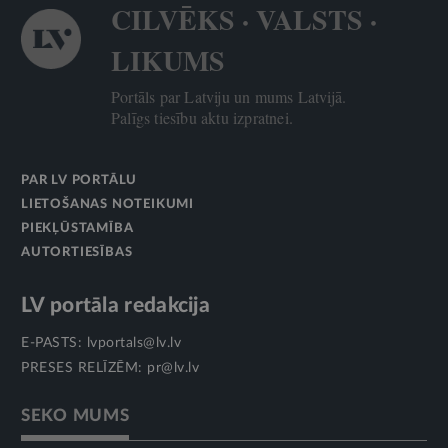
CILVĒKS · VALSTS ·
LIKUMS
Portāls par Latviju un mums Latvijā.
Palīgs tiesību aktu izpratnei.
PAR LV PORTĀLU
LIETOŠANAS NOTEIKUMI
PIEKĻŪSTAMĪBA
AUTORTIESĪBAS
LV portāla redakcija
E-PASTS:
lvportals@lv.lv
PRESES RELĪZĒM:
pr@lv.lv
SEKO MUMS