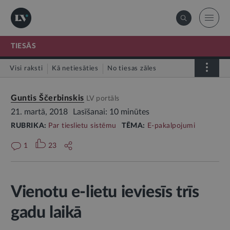
TIESĀS
Visi raksti
Kā netiesāties
No tiesas zāles
Tiesāšanās
Par tieslietu sistēmu
Guntis Ščerbinskis
LV portāls
21. martā, 2018
Lasīšanai: 10 minūtes
RUBRIKA:
Par tieslietu sistēmu
TĒMA:
E-pakalpojumi
1
23
Vienotu e-lietu ieviesīs trīs
gadu laikā