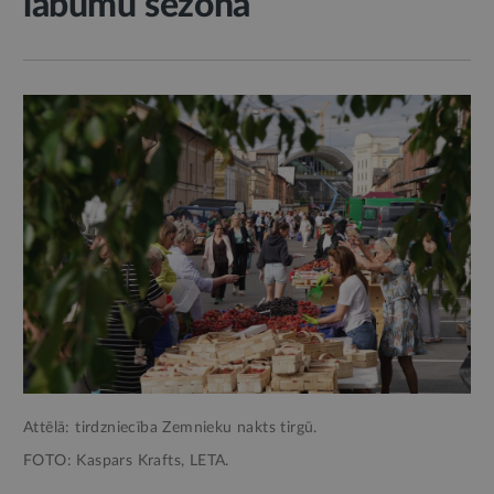
labumu sezona
Attēlā: tirdzniecība Zemnieku nakts tirgū.
FOTO: Kaspars Krafts, LETA.