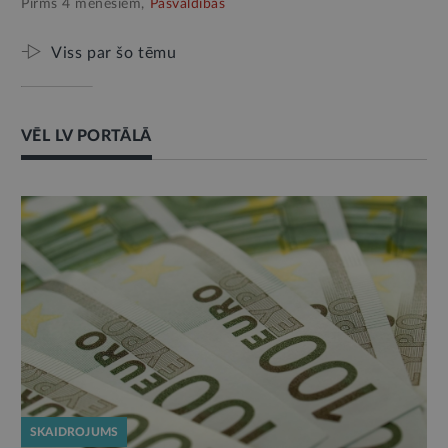
Pirms 4 mēnešiem,
Pašvaldības
Viss par šo tēmu
VĒL LV PORTĀLĀ
SKAIDROJUMS