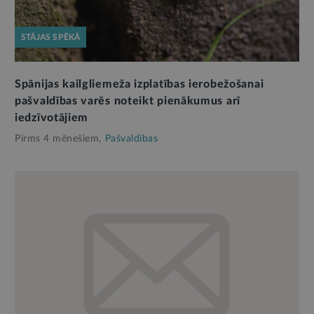
STĀJAS SPĒKĀ
Spānijas kailgliemeža izplatības ierobežošanai
pašvaldības varēs noteikt pienākumus arī
iedzīvotājiem
Pirms 4 mēnešiem,
Pašvaldības