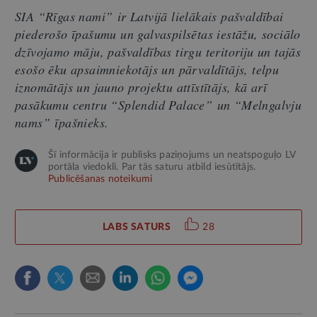
SIA “
Rīgas nami”
ir Latvijā lielākais pašvaldībai
piederošo īpašumu un galvaspilsētas iestāžu, sociālo
dzīvojamo māju, pašvaldības tirgu teritoriju un tajās
esošo ēku apsaimniekotājs un pārvaldītājs, telpu
iznomātājs un jauno projektu attīstītājs, kā arī
pasākumu centru “
Splendid Palace”
un “
Melngalvju
nams”
īpašnieks.
Šī informācija ir publisks paziņojums un neatspoguļo LV
portāla viedokli. Par tās saturu atbild iesūtītājs.
Publicēšanas noteikumi
LABS SATURS
28