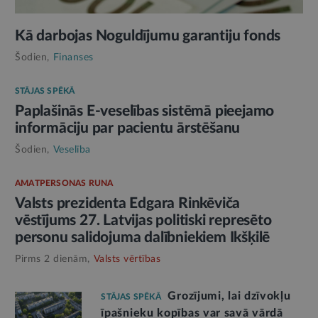
Kā darbojas Noguldījumu garantiju fonds
Šodien,
Finanses
STĀJAS SPĒKĀ
Paplašinās E-veselības sistēmā pieejamo
informāciju par pacientu ārstēšanu
Šodien,
Veselība
AMATPERSONAS RUNA
Valsts prezidenta Edgara Rinkēviča
vēstījums 27. Latvijas politiski represēto
personu salidojuma dalībniekiem Ikšķilē
Pirms 2 dienām,
Valsts vērtības
Grozījumi, lai dzīvokļu
STĀJAS SPĒKĀ
īpašnieku kopības var savā vārdā