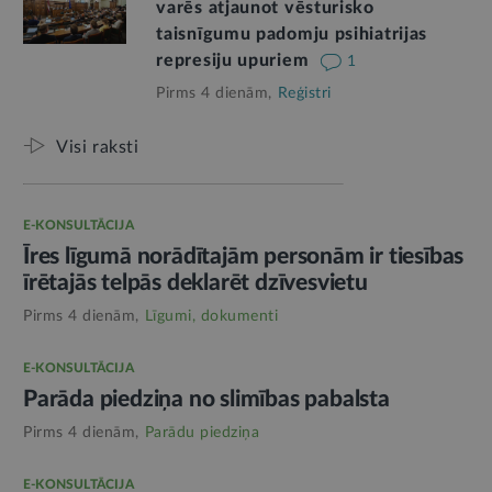
varēs atjaunot vēsturisko
taisnīgumu padomju psihiatrijas
represiju upuriem
1
Pirms 4 dienām,
Reģistri
Visi raksti
E-KONSULTĀCIJA
Īres līgumā norādītajām personām ir tiesības
īrētajās telpās deklarēt dzīvesvietu
Pirms 4 dienām,
Līgumi, dokumenti
E-KONSULTĀCIJA
Parāda piedziņa no slimības pabalsta
Pirms 4 dienām,
Parādu piedziņa
E-KONSULTĀCIJA