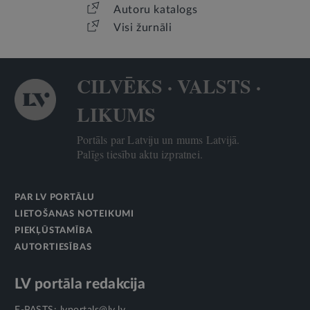
Autoru katalogs
Visi žurnāli
CILVĒKS · VALSTS ·
LIKUMS
Portāls par Latviju un mums Latvijā.
Palīgs tiesību aktu izpratnei.
PAR LV PORTĀLU
LIETOŠANAS NOTEIKUMI
PIEKĻŪSTAMĪBA
AUTORTIESĪBAS
LV portāla redakcija