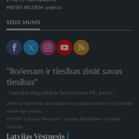
E-PASTS:
lvportals@lv.lv
PRESES RELĪZĒM:
pr@lv.lv
SEKO MUMS
"Ikvienam ir tiesības zināt savas
tiesības"
/Latvijas Republikas Satversmes 90. pants/
Jebkura materiāla izmantošana ir iespējama tikai ar LV portāla
redakcijas atļauju.
© VSIA "Latvijas Vēstnesis", Latvijas Republikas oficiālais
izdevējs.