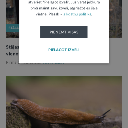
atveriet "Pielāgot izvēli". Jūs varat jebkurā
brīdī mainīt savu izvēli, atgriežoties šajā
vietnē. Plašāk –
sīkdatņu politikā
.
STĀJAS SPĒKĀ
PIEŅEMT VISAS
Stājas spēkā jaunais Kapsētu likums: turpmāk
PIELĀGOT IZVĒLI
vienots regulējums visām pašvaldībām
Pirms 3 mēnešiem,
Pašvaldības