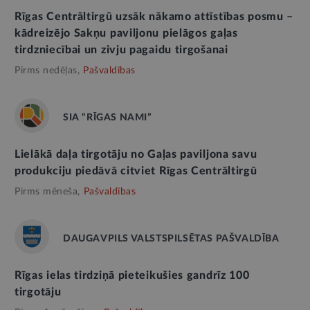
Rīgas Centrāltirgū uzsāk nākamo attīstības posmu –
kādreizējo Sakņu paviljonu pielāgos gaļas
tirdzniecībai un zivju pagaidu tirgošanai
Pirms nedēļas,
Pašvaldības
SIA “RĪGAS NAMI”
Lielākā daļa tirgotāju no Gaļas paviljona savu
produkciju piedāvā citviet Rīgas Centrāltirgū
Pirms mēneša,
Pašvaldības
DAUGAVPILS VALSTSPILSĒTAS PAŠVALDĪBA
Rīgas ielas tirdziņā pieteikušies gandrīz 100
tirgotāju