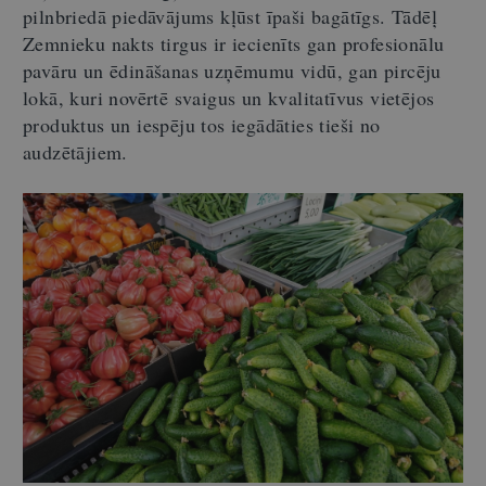
pilnbriedā piedāvājums kļūst īpaši bagātīgs. Tādēļ
Zemnieku nakts tirgus ir iecienīts gan profesionālu
pavāru un ēdināšanas uzņēmumu vidū, gan pircēju
lokā, kuri novērtē svaigus un kvalitatīvus vietējos
produktus un iespēju tos iegādāties tieši no
audzētājiem.