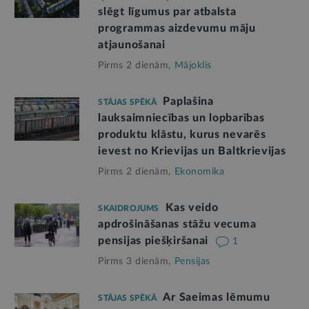
slēgt līgumus par atbalsta
programmas aizdevumu māju
atjaunošanai
Pirms 2 dienām,
Mājoklis
Paplašina
STĀJAS SPĒKĀ
lauksaimniecības un lopbarības
produktu klāstu, kurus nevarēs
ievest no Krievijas un Baltkrievijas
Pirms 2 dienām,
Ekonomika
Kas veido
SKAIDROJUMS
apdrošināšanas stāžu vecuma
pensijas piešķiršanai
1
Pirms 3 dienām,
Pensijas
Ar Saeimas lēmumu
STĀJAS SPĒKĀ