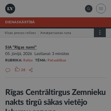
DIENASKĀRTĪBĀ
Visas preses relīzes
Amatpersonas runa
Atklātā vēstule
Relīze
SIA “Rīgas nami”
05. jūnijā, 2026
Lasīšanai: 3 minūtes
RUBRIKA:
Relīze
TĒMA:
Pašvaldības
28
Rīgas Centrāltirgus Zemnieku
nakts tirgū sākas vietējo