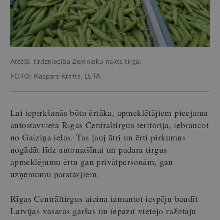
Attēlā: tirdzniecība Zemnieku nakts tirgū.
FOTO: Kaspars Krafts, LETA.
Lai iepirkšanās būtu ērtāka, apmeklētājiem pieejama
autostāvvieta Rīgas Centrāltirgus teritorijā, iebraucot
no Gaiziņa ielas. Tas ļauj ātri un ērti pirkumus
nogādāt līdz automašīnai un padara tirgus
apmeklējumu ērtu gan privātpersonām, gan
uzņēmumu pārstāvjiem.
Rīgas Centrāltirgus aicina izmantot iespēju baudīt
Latvijas vasaras garšas un iepazīt vietējo ražotāju