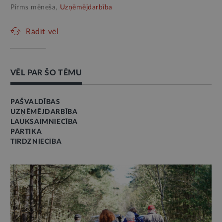
Pirms mēneša,
Uzņēmējdarbība
Rādīt vēl
VĒL PAR ŠO TĒMU
PAŠVALDĪBAS
UZŅĒMĒJDARBĪBA
LAUKSAIMNIECĪBA
PĀRTIKA
TIRDZNIECĪBA