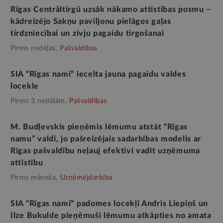
Rīgas Centrāltirgū uzsāk nākamo attīstības posmu –
kādreizējo Sakņu paviljonu pielāgos gaļas
tirdzniecībai un zivju pagaidu tirgošanai
Pirms nedēļas,
Pašvaldības
SIA “Rīgas nami” iecelta jauna pagaidu valdes
locekle
Pirms 3 nedēļām,
Pašvaldības
M. Budļevskis pieņēmis lēmumu atstāt “Rīgas
namu” valdi, jo pašreizējais sadarbības modelis ar
Rīgas pašvaldību neļauj efektīvi vadīt uzņēmuma
attīstību
Pirms mēneša,
Uzņēmējdarbība
SIA “Rīgas nami” padomes locekļi Andris Liepiņš un
Ilze Bukulde pieņēmuši lēmumu atkāpties no amata