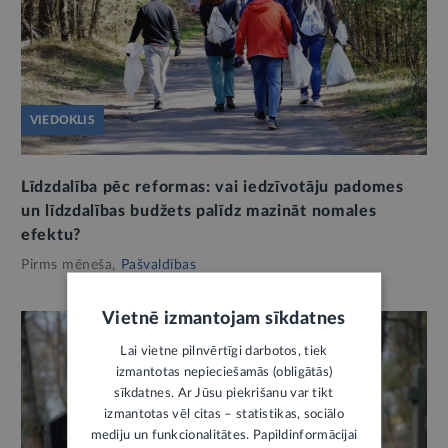
VIEDOKLIS
Līdzdalība pēc reformas: vai iedzīvotāju padomes
un līdzdalības budžets palīdz mazināt nomales
efektu?
Pirms mēneša,
Pašvaldības
Vietnē izmantojam sīkdatnes
Lai vietne pilnvērtīgi darbotos, tiek
izmantotas nepieciešamās (obligātās)
sīkdatnes. Ar Jūsu piekrišanu var tikt
izmantotas vēl citas – statistikas, sociālo
mediju un funkcionalitātes. Papildinformācijai