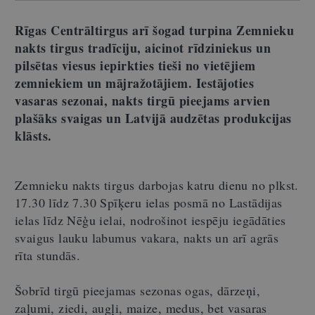
Rīgas Centrāltirgus arī šogad turpina Zemnieku
nakts tirgus tradīciju, aicinot rīdziniekus un
pilsētas viesus iepirkties tieši no vietējiem
zemniekiem un mājražotājiem. Iestājoties
vasaras sezonai, nakts tirgū pieejams arvien
plašāks svaigas un Latvijā audzētas produkcijas
klāsts.
Zemnieku nakts tirgus darbojas katru dienu no plkst.
17.30 līdz 7.30 Spīķeru ielas posmā no Lastādijas
ielas līdz Nēģu ielai, nodrošinot iespēju iegādāties
svaigus lauku labumus vakara, nakts un arī agrās
rīta stundās.
Šobrīd tirgū pieejamas sezonas ogas, dārzeņi,
zaļumi, ziedi, augļi, maize, medus, bet vasaras