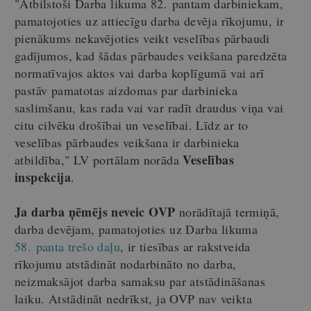
"Atbilstoši Darba likuma 82. pantam darbiniekam,
pamatojoties uz attiecīgu darba devēja rīkojumu, ir
pienākums nekavējoties veikt veselības pārbaudi
gadījumos, kad šādas pārbaudes veikšana paredzēta
normatīvajos aktos vai darba koplīgumā vai arī
pastāv pamatotas aizdomas par darbinieka
saslimšanu, kas rada vai var radīt draudus viņa vai
citu cilvēku drošībai un veselībai. Līdz ar to
veselības pārbaudes veikšana ir darbinieka
Veselības
atbildība," LV portālam norāda
inspekcija
.
Ja darba ņēmējs neveic OVP
norādītajā termiņā,
darba devējam, pamatojoties uz Darba likuma
58. panta trešo daļu
, ir tiesības ar rakstveida
rīkojumu atstādināt nodarbināto no darba,
neizmaksājot darba samaksu par atstādināšanas
laiku. Atstādināt nedrīkst, ja OVP nav veikta