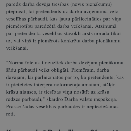
paredz darba devēja tiesības (nevis pienākumu)
pieprasīt, lai pretendents uz darbu uzņēmumā veic
veselības pārbaudi, kas ļautu pārliecināties par viņa
piemērotību paredzētā darba veikšanai. Atzinumā
par pretendenta veselības stāvokli ārsts norāda tikai
to, vai viņš ir piemērots konkrētu darba pienākumu
veikšanai.
"Normatīvie akti neuzliek darba devējam pienākumu
šādu pārbaudi veikt obligāti. Piemēram, darba
devējam, lai pārliecinātos par to, ka pretendents, kas
ir pieteicies interjera noformētāja amatam, atšķir
krāsu nianses, ir tiesības viņu nosūtīt uz krāsu
redzes pārbaudi," skaidro Darba valsts inspekcija.
Praksē šādas veselības pārbaudes ir nepieciešamas
reti.