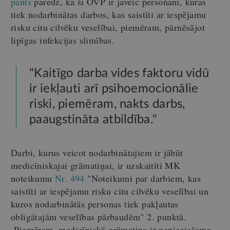
pants
paredz, ka šī OVP ir jāveic personām, kuras
tiek nodarbinātas darbos, kas saistīti ar iespējamu
risku citu cilvēku veselībai, piemēram, pārnēsājot
lipīgas infekcijas slimības.
"Kaitīgo darba vides faktoru vidū
ir iekļauti arī psihoemocionālie
riski, piemēram, nakts darbs,
paaugstināta atbildība."
Darbi, kurus veicot nodarbinātajiem ir jābūt
medicīniskajai grāmatiņai, ir uzskaitīti MK
noteikumu
Nr. 494
"Noteikumi par darbiem, kas
saistīti ar iespējamu risku citu cilvēku veselībai un
kuros nodarbinātās personas tiek pakļautas
obligātajām veselības pārbaudēm" 2. punktā.
Piemēram, medicīniskā grāmatiņa ir nepieciešama,