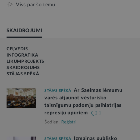
Viss par šo tēmu
SKAIDROJUMI
CEĻVEDIS
INFOGRAFIKA
LIKUMPROJEKTS
SKAIDROJUMS
STĀJAS SPĒKĀ
Ar Saeimas lēmumu
STĀJAS SPĒKĀ
varēs atjaunot vēsturisko
taisnīgumu padomju psihiatrijas
represiju upuriem
1
Šodien,
Reģistri
Izmaiņas publisko
STĀJAS SPĒKĀ