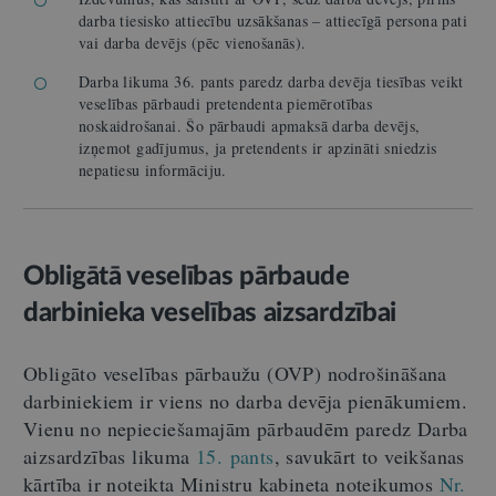
darba tiesisko attiecību uzsākšanas – attiecīgā persona pati
vai darba devējs (pēc vienošanās).
Darba likuma 36. pants paredz darba devēja tiesības veikt
veselības pārbaudi pretendenta piemērotības
noskaidrošanai. Šo pārbaudi apmaksā darba devējs,
izņemot gadījumus, ja pretendents ir apzināti sniedzis
nepatiesu informāciju.
Obligātā veselības pārbaude
darbinieka veselības aizsardzībai
Obligāto veselības pārbaužu (OVP) nodrošināšana
darbiniekiem ir viens no darba devēja pienākumiem.
Vienu no nepieciešamajām pārbaudēm paredz Darba
aizsardzības likuma
15. pants
, savukārt to veikšanas
kārtība ir noteikta Ministru kabineta noteikumos
Nr.