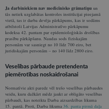
Ja darbiniekiem nav medicīnisko grāmatiņu
un
tās netiek uzglabātas kontroles institūcijai pieejamā
vietā, tas ir darba devēja pārkāpums, kas ir sodāms
atbilstoši Latvijas Administratīvo pārkāpumu
kodeksa 42. pantam par epidemioloģiskās drošības
prasību pārkāpšanu. Naudas sods fiziskajām
personām var sasniegt no 10 līdz 700 eiro, bet
juridiskajām personām – no 140 līdz 2800 eiro.
Veselības pārbaude pretendenta
piemērotības noskaidrošanai
Normatīvie akti paredz vēl trešo veselības pārbaudes
veidu, kuru dažkārt mēdz jaukt ar obligāto veselības
pārbaudi, kas noteikta Darba aizsardzības likuma
15. pantā. Proti, Darba likuma
36. panta pirmā daļa