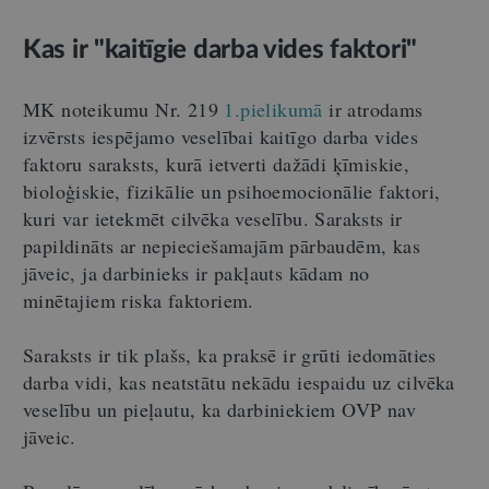
Kas ir "kaitīgie darba vides faktori"
MK noteikumu Nr. 219
1.pielikumā
ir atrodams
izvērsts iespējamo veselībai kaitīgo darba vides
faktoru saraksts, kurā ietverti dažādi ķīmiskie,
bioloģiskie, fizikālie un psihoemocionālie faktori,
kuri var ietekmēt cilvēka veselību. Saraksts ir
papildināts ar nepieciešamajām pārbaudēm, kas
jāveic, ja darbinieks ir pakļauts kādam no
minētajiem riska faktoriem.
Saraksts ir tik plašs, ka praksē ir grūti iedomāties
darba vidi, kas neatstātu nekādu iespaidu uz cilvēka
veselību un pieļautu, ka darbiniekiem OVP nav
jāveic.