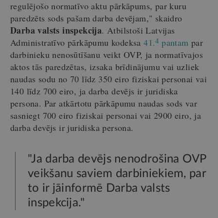
regulējošo normatīvo aktu pārkāpums, par kuru
paredzēts sods pašam darba devējam," skaidro
Darba valsts inspekcija
. Atbilstoši Latvijas
4
Administratīvo pārkāpumu kodeksa
41.
pantam
par
darbinieku nenosūtīšanu veikt OVP, ja normatīvajos
aktos tās paredzētas, izsaka brīdinājumu vai uzliek
naudas sodu no 70 līdz 350 eiro fiziskai personai vai
140 līdz 700 eiro, ja darba devējs ir juridiska
persona. Par atkārtotu pārkāpumu naudas sods var
sasniegt 700 eiro fiziskai personai vai 2900 eiro, ja
darba devējs ir juridiska persona.
"Ja darba devējs nenodrošina OVP
veikšanu saviem darbiniekiem, par
to ir jāinformē Darba valsts
inspekcija."