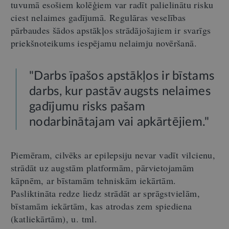
tuvumā esošiem kolēģiem var radīt palielinātu risku
ciest nelaimes gadījumā. Regulāras veselības
pārbaudes šādos apstākļos strādājošajiem ir svarīgs
priekšnoteikums iespējamu nelaimju novēršanā.
"Darbs īpašos apstākļos ir bīstams
darbs, kur pastāv augsts nelaimes
gadījumu risks pašam
nodarbinātajam vai apkārtējiem."
Piemēram, cilvēks ar epilepsiju nevar vadīt vilcienu,
strādāt uz augstām platformām, pārvietojamām
kāpnēm, ar bīstamām tehniskām iekārtām.
Pasliktināta redze liedz strādāt ar sprāgstvielām,
bīstamām iekārtām, kas atrodas zem spiediena
(katliekārtām), u. tml.