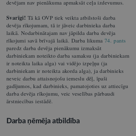
devējam nav pienākuma apmaksāt ceļa izdevumus.
Svarīgi!
Tā kā OVP tiek veikta atbilstoši darba
devēja rīkojumam, tā ir jāveic darbinieka darba
laikā. Nodarbinātajam nav jāpilda darba devēja
rīkojumi savā brīvajā laikā. Darba likuma
74. pants
paredz darba devēja pienākumu izmaksāt
darbiniekam noteikto darba samaksu (ja darbiniekam
ir noteikta laika alga) vai vidējo izpeļņu (ja
darbiniekam ir noteikta akorda alga), ja darbinieks
neveic darbu attaisnojošu iemeslu dēļ, īpaši
gadījumos, kad darbinieks, pamatojoties uz attiecīgu
darba devēja rīkojumu, veic veselības pārbaudi
ārstniecības iestādē.
Darba ņēmēja atbildība