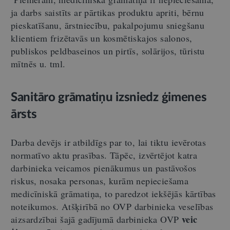
ja darbs saistīts ar pārtikas produktu apriti, bērnu
pieskatīšanu, ārstniecību, pakalpojumu sniegšanu
klientiem frizētavās un kosmētiskajos salonos,
publiskos peldbaseinos un pirtīs, solārijos, tūristu
mītnēs u. tml.
Sanitāro grāmatiņu izsniedz ģimenes
ārsts
Darba devējs ir atbildīgs par to, lai tiktu ievērotas
normatīvo aktu prasības. Tāpēc, izvērtējot katra
darbinieka veicamos pienākumus un pastāvošos
riskus, nosaka personas, kurām nepieciešama
medicīniskā grāmatiņa, to paredzot iekšējās kārtības
noteikumos. Atšķirībā no OVP darbinieka veselības
veic
aizsardzībai šajā gadījumā darbinieka OVP