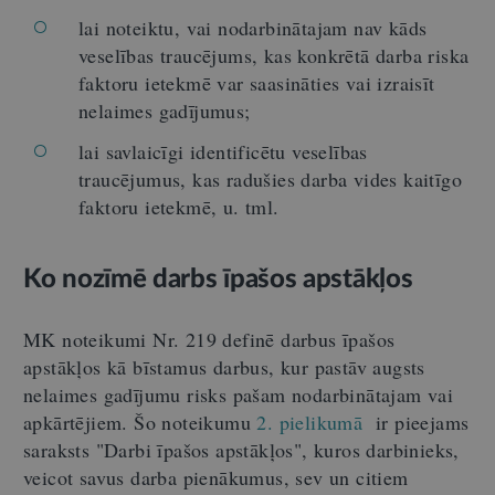
lai noteiktu, vai nodarbinātajam nav kāds
veselības traucējums, kas konkrētā darba riska
faktoru ietekmē var saasināties vai izraisīt
nelaimes gadījumus;
lai savlaicīgi identificētu veselības
traucējumus, kas radušies darba vides kaitīgo
faktoru ietekmē, u. tml.
Ko nozīmē darbs īpašos apstākļos
MK noteikumi Nr. 219 definē darbus īpašos
apstākļos kā bīstamus darbus, kur pastāv augsts
nelaimes gadījumu risks pašam nodarbinātajam vai
apkārtējiem. Šo noteikumu
2. pielikumā
ir pieejams
saraksts "Darbi īpašos apstākļos", kuros darbinieks,
veicot savus darba pienākumus, sev un citiem