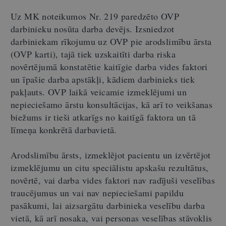
Uz MK noteikumos Nr. 219 paredzēto OVP
darbinieku nosūta darba devējs. Izsniedzot
darbiniekam rīkojumu uz OVP pie arodslimību ārsta
(OVP karti), tajā tiek uzskaitīti darba riska
novērtējumā konstatētie kaitīgie darba vides faktori
un īpašie darba apstākļi, kādiem darbinieks tiek
pakļauts. OVP laikā veicamie izmeklējumi un
nepieciešamo ārstu konsultācijas, kā arī to veikšanas
biežums ir tieši atkarīgs no kaitīgā faktora un tā
līmeņa konkrētā darbavietā.
Arodslimību ārsts, izmeklējot pacientu un izvērtējot
izmeklējumu un citu speciālistu apskašu rezultātus,
novērtē, vai darba vides faktori nav radījuši veselības
traucējumus un vai nav nepieciešami papildu
pasākumi, lai aizsargātu darbinieka veselību darba
vietā, kā arī nosaka, vai personas veselības stāvoklis