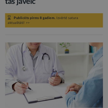
tās jāveic
Publicēts pirms 8 gadiem.
Izvērtē satura
aktualitāti! >>