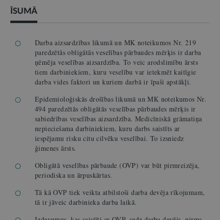
ĪSUMĀ
Darba aizsardzības likumā un MK noteikumos Nr. 219
paredzētās obligātās veselības pārbaudes mērķis ir darba
ņēmēja veselības aizsardzība. To veic arodslimību ārsts
tiem darbiniekiem, kuru veselību var ietekmēt kaitīgie
darba vides faktori un kuriem darbā ir īpaši apstākļi.
Epidemioloģiskās drošības likumā un MK noteikumos Nr.
494 paredzētās obligātās veselības pārbaudes mērķis ir
sabiedrības veselības aizsardzība. Medicīniskā grāmatiņa
nepieciešama darbiniekiem, kuru darbs saistīts ar
iespējamu risku citu cilvēku veselībai. To izsniedz
ģimenes ārsts.
Obligātā veselības pārbaude (OVP) var būt pirmreizēja,
periodiska un ārpuskārtas.
Tā kā OVP tiek veikta atbilstoši darba devēja rīkojumam,
tā ir jāveic darbinieka darba laikā.
Izdevumus, kas saistīti ar OVP, sedz darba devējs, pirms