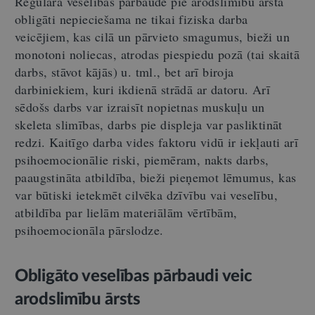
Regulāra veselības pārbaude pie arodslimību ārsta
obligāti nepieciešama ne tikai fiziska darba
veicējiem, kas cilā un pārvieto smagumus, bieži un
monotoni noliecas, atrodas piespiedu pozā (tai skaitā
darbs, stāvot kājās) u. tml., bet arī biroja
darbiniekiem, kuri ikdienā strādā ar datoru. Arī
sēdošs darbs var izraisīt nopietnas muskuļu un
skeleta slimības, darbs pie displeja var pasliktināt
redzi. Kaitīgo darba vides faktoru vidū ir iekļauti arī
psihoemocionālie riski, piemēram, nakts darbs,
paaugstināta atbildība, bieži pieņemot lēmumus, kas
var būtiski ietekmēt cilvēka dzīvību vai veselību,
atbildība par lielām materiālām vērtībām,
psihoemocionāla pārslodze.
Obligāto veselības pārbaudi veic
arodslimību ārsts