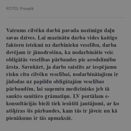
FOTO: Freepik
Vairums cilvēku darbā pavada nozīmīgu daļu
savas dzīves. Lai mazinātu darba vides kaitīgo
faktoru ietekmi uz darbinieku veselību, darba
devējam ir jānodrošina, ka nodarbinātie veic
obligātās veselības pārbaudes pie arodslimību
ārsta. Savukārt, ja darbs saistīts ar iespējamu
risku citu cilvēku veselībai, nodarbinātajiem ir
jādodas uz papildu obligātajām veselības
pārbaudēm, lai saņemtu medicīnisko jeb tā
saukto sanitāro grāmatiņu. LV portālam e-
konsultācijās bieži tiek iesūtīti jautājumi, ar ko
atšķiras šīs pārbaudes, kam tās ir jāveic un kā
pienākums ir tās apmaksāt.