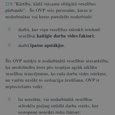
219
"Kārtība, kādā veicama obligātā veselības
pārbaude". Šo OVP veic personām, kuras ir
nodarbinātas vai kuras paredzēts nodarbināt:
darbā, kur viņu veselības stāvokli ietekmē
kaitīgie darba vides faktori
veselībai
;
īpašos apstākļos
darbā
.
Šīs OVP mērķis ir nodarbinātā veselības aizsardzība,
lai arodslimību ārsts pēc iespējas agrāk atklātu
veselības traucējumus, ko rada darba vides ietekme,
un varētu uzsākt to savlaicīgu ārstēšanu. OVP ir
nepieciešams veikt:
lai noteiktu, vai nodarbinātā veselības
stāvoklis pieļauj strādāt darba vietās, kur
sastopami noteikti riska faktori;