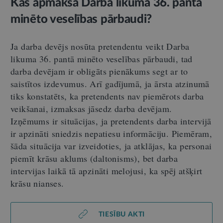
Kas apmaksā Darba likuma 36. pantā
minēto veselības pārbaudi?
Ja darba devējs nosūta pretendentu veikt Darba
likuma 36. pantā minēto veselības pārbaudi, tad
darba devējam ir obligāts pienākums segt ar to
saistītos izdevumus. Arī gadījumā, ja ārsta atzinumā
tiks konstatēts, ka pretendents nav piemērots darba
veikšanai, izmaksas jāsedz darba devējam.
Izņēmums ir situācijas, ja pretendents darba intervijā
ir apzināti sniedzis nepatiesu informāciju. Piemēram,
šāda situācija var izveidoties, ja atklājas, ka personai
piemīt krāsu aklums (daltonisms), bet darba
intervijas laikā tā apzināti melojusi, ka spēj atšķirt
krāsu nianses.
TIESĪBU AKTI