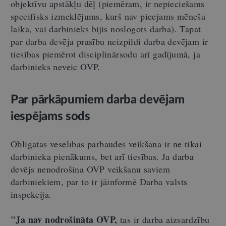
objektīvu apstākļu dēļ (piemēram, ir nepieciešams
specifisks izmeklējums, kurš nav pieejams mēneša
laikā, vai darbinieks bijis noslogots darbā). Tāpat
par darba devēja prasību neizpildi darba devējam ir
tiesības piemērot disciplinārsodu arī gadījumā, ja
darbinieks neveic OVP.
Par pārkāpumiem darba devējam
iespējams sods
Obligātās veselības pārbaudes veikšana ir ne tikai
darbinieka pienākums, bet arī tiesības. Ja darba
devējs nenodrošina OVP veikšanu saviem
darbiniekiem, par to ir jāinformē Darba valsts
inspekcija.
"Ja nav nodrošināta OVP,
tas ir darba aizsardzību