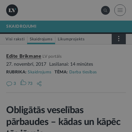
SKAIDROJUMI
Visi raksti
Skaidrojums
Likumprojekts
Stājas spēkā
Infografika
Edīte Brikmane
LV portāls
27. novembrī, 2017
Lasīšanai: 14 minūtes
RUBRIKA:
Skaidrojums
TĒMA:
Darba tiesības
3
73
Obligātās veselības
pārbaudes – kādas un kāpēc