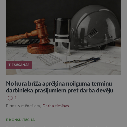
TIESĀŠANĀS
No kura brīža aprēķina noilguma termiņu
darbinieka prasījumiem pret darba devēju
1
Pirms 6 mēnešiem,
Darba tiesības
E-KONSULTĀCIJA