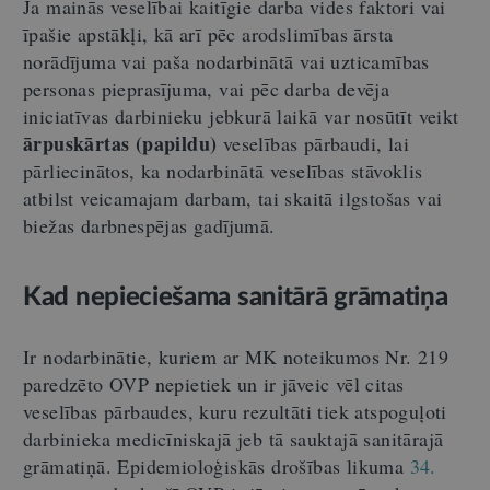
Ja mainās veselībai kaitīgie darba vides faktori vai
īpašie apstākļi, kā arī pēc arodslimības ārsta
norādījuma vai paša nodarbinātā vai uzticamības
personas pieprasījuma, vai pēc darba devēja
iniciatīvas darbinieku jebkurā laikā var nosūtīt veikt
ārpuskārtas (papildu)
veselības pārbaudi, lai
pārliecinātos, ka nodarbinātā veselības stāvoklis
atbilst veicamajam darbam, tai skaitā ilgstošas vai
biežas darbnespējas gadījumā.
Kad nepieciešama sanitārā grāmatiņa
Ir nodarbinātie, kuriem ar MK noteikumos Nr. 219
paredzēto OVP nepietiek un ir jāveic vēl citas
veselības pārbaudes, kuru rezultāti tiek atspoguļoti
darbinieka medicīniskajā jeb tā sauktajā sanitārajā
grāmatiņā. Epidemioloģiskās drošības likuma
34.