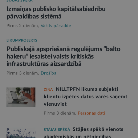
STĀJAS SPĒKĀ
Izmaiņas publisko kapitālsabiedrību
pārvaldības sistēmā
Pirms 2 dienām,
Valsts pārvalde
LIKUMPROJEKTS
Publiskajā apspriešanā regulējums “balto
hakeru” iesaistei valsts kritiskās
infrastruktūras aizsardzībā
Pirms 3 dienām,
Drošība
NILLTPFN likuma subjekti
ZIŅA
klientu izpētes datus varēs saņemt
vienuviet
Pirms 3 dienām,
Personas dati
Stājies spēkā vienots
STĀJAS SPĒKĀ
akadēmiskās un pētniecības