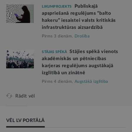
Publiskajā
LIKUMPROJEKTS
apspriešanā regulējums “balto
hakeru” iesaistei valsts kritiskās
infrastruktūras aizsardzībā
Pirms 3 dienām,
Drošība
Stājies spēkā vienots
STĀJAS SPĒKĀ
akadēmiskās un pētniecības
karjeras regulējums augstākajā
izglītībā un zinātnē
Pirms 4 dienām,
Augstākā izglītība
Rādīt vēl
VĒL LV PORTĀLĀ