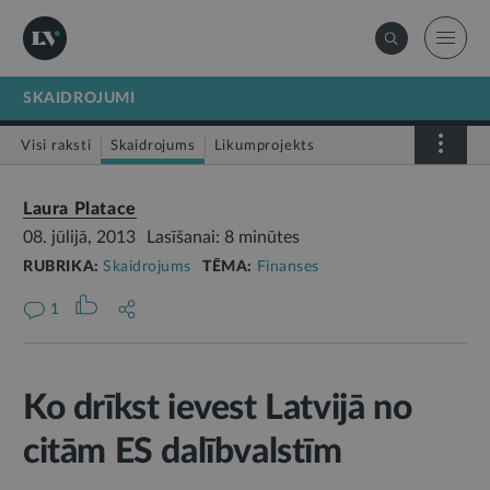
SKAIDROJUMI
Visi raksti
Skaidrojums
Likumprojekts
Stājas spēkā
Infografika
Laura Platace
08. jūlijā, 2013
Lasīšanai: 8 minūtes
RUBRIKA:
Skaidrojums
TĒMA:
Finanses
1
Ko drīkst ievest Latvijā no
citām ES dalībvalstīm