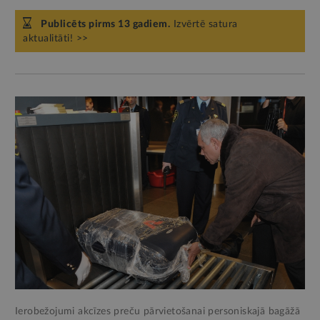
Publicēts pirms 13 gadiem.
Izvērtē satura
aktualitāti! >>
Ierobežojumi akcīzes preču pārvietošanai personiskajā bagāžā