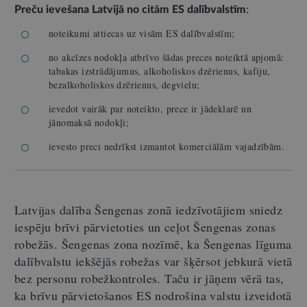
Preču ievešana Latvijā no citām ES dalībvalstīm
:
noteikumi attiecas uz visām ES dalībvalstīm;
no akcīzes nodokļa atbrīvo šādas preces noteiktā apjomā:
tabakas izstrādājumus, alkoholiskos dzērienus, kafiju,
bezalkoholiskos dzērienus, degvielu;
ievedot vairāk par noteikto, prece ir jādeklarē un
jānomaksā nodokļi;
ievesto preci nedrīkst izmantot komerciālām vajadzībām.
Latvijas dalība Šengenas zonā iedzīvotājiem sniedz
iespēju brīvi pārvietoties un ceļot Šengenas zonas
robežās. Šengenas zona nozīmē, ka Šengenas līguma
dalībvalstu iekšējās robežas var šķērsot jebkurā vietā
bez personu robežkontroles. Taču ir jāņem vērā tas,
ka brīvu pārvietošanos ES nodrošina valstu izveidotā