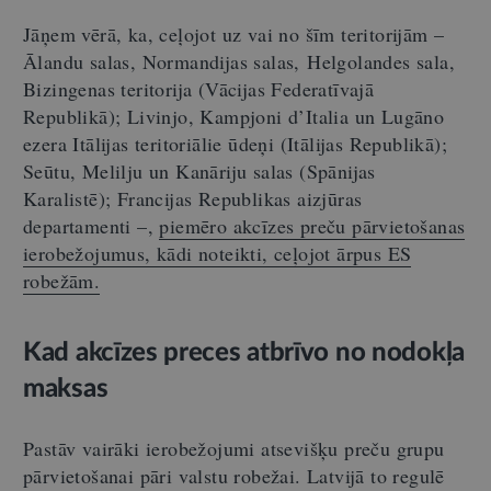
Jāņem vērā, ka, ceļojot uz vai no šīm teritorijām –
Ālandu salas, Normandijas salas, Helgolandes sala,
Bizingenas teritorija (Vācijas Federatīvajā
Republikā); Livinjo, Kampjoni d’Italia un Lugāno
ezera Itālijas teritoriālie ūdeņi (Itālijas Republikā);
Seūtu, Melilju un Kanāriju salas (Spānijas
Karalistē); Francijas Republikas aizjūras
departamenti –,
piemēro akcīzes preču pārvietošanas
ierobežojumus, kādi noteikti, ceļojot ārpus ES
robežām.
Kad akcīzes preces atbrīvo no nodokļa
maksas
Pastāv vairāki ierobežojumi atsevišķu preču grupu
pārvietošanai pāri valstu robežai. Latvijā to regulē