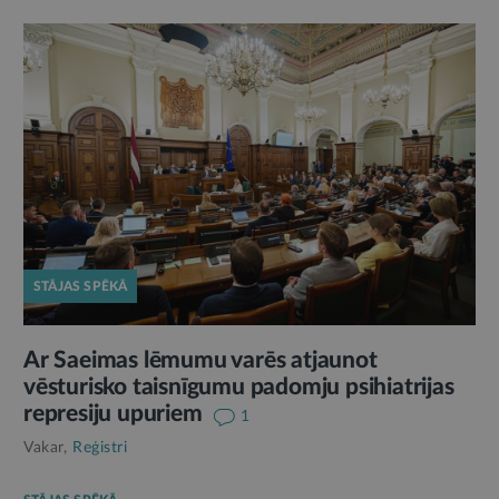
STĀJAS SPĒKĀ
Ar Saeimas lēmumu varēs atjaunot
vēsturisko taisnīgumu padomju psihiatrijas
represiju upuriem
1
Vakar,
Reģistri