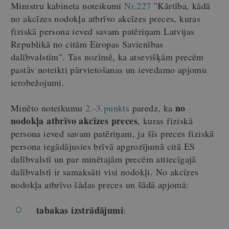
Ministru kabineta noteikumi
Nr.227
"Kārtība, kādā
no akcīzes nodokļa atbrīvo akcīzes preces, kuras
fiziskā persona ieved savam patēriņam Latvijas
Republikā no citām Eiropas Savienības
dalībvalstīm". Tas nozīmē, ka atsevišķām precēm
pastāv noteikti pārvietošanas un ievedamo apjomu
ierobežojumi.
no
Minēto noteikumu
2.-3.punkts
paredz, ka
nodokļa atbrīvo akcīzes preces
, kuras fiziskā
persona ieved savam patēriņam, ja šīs preces fiziskā
persona iegādājusies brīvā apgrozījumā citā ES
dalībvalstī un par minētajām precēm attiecīgajā
dalībvalstī ir samaksāti visi nodokļi. No akcīzes
nodokļa atbrīvo šādas preces un šādā apjomā:
tabakas izstrādājumi
: