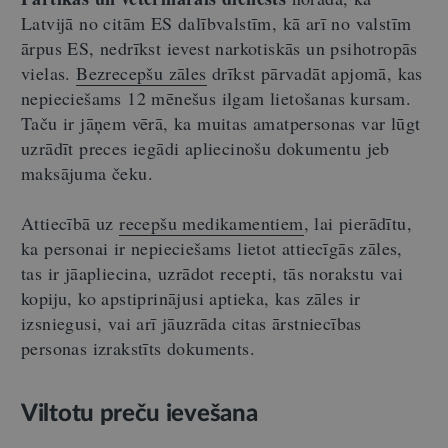
Latvijā no citām ES dalībvalstīm, kā arī no valstīm
ārpus ES, nedrīkst ievest narkotiskās un psihotropās
vielas.
Bezrecepšu zāles
drīkst pārvadāt apjomā, kas
nepieciešams 12 mēnešus ilgam lietošanas kursam.
Taču ir jāņem vērā, ka muitas amatpersonas var lūgt
uzrādīt preces iegādi apliecinošu dokumentu jeb
maksājuma čeku.
Attiecībā uz
recepšu medikamentiem
, lai pierādītu,
ka personai ir nepieciešams lietot attiecīgās zāles,
tas ir jāapliecina, uzrādot recepti, tās norakstu vai
kopiju, ko apstiprinājusi aptieka, kas zāles ir
izsniegusi, vai arī jāuzrāda citas ārstniecības
personas izrakstīts dokuments.
Viltotu preču ievešana