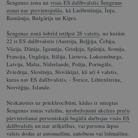
Šengenas zona un
visas ES dalībvalstis Šengenas
zonai nav pievienojušās
, kā Lielbritānija, Īrija,
Rumānija, Bulgārija un Kipra.
Šengenas zonā šobrīd ietilpst 26 valstis
, no kurām
22 ir ES dalībvalstis (Austrija, Beļģija, Čehija,
Vācija, Dānija, Igaunija, Grieķija, Spānija, Somija,
Francija, Ungārija, Itālija, Lietuva, Luksemburga,
Latvija, Malta, Nīderlande, Polija, Portugāle,
Zviedrija, Slovēnija, Slovākija), kā arī 4 valstis,
kuras nav ES dalībvalstis, - Šveice, Lihtenšteina,
Norvēģija, Islande.
Neskatoties uz priekšrocībām, kādas ir sniegtas
Šengenas zonas valstīm,
ierobežojumi akcīzes preču
pārvietošanai personiskajā bagāžā darbojas visās ES
dalībvalstīs
un nav atšķirības, vai persona ārpus
valsts dodas ar automašīnu, autobusu vai lidmašīnu.