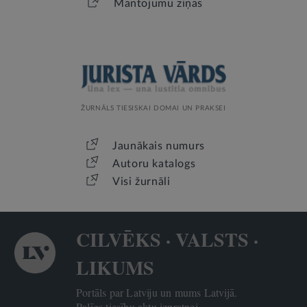
Mantojumu ziņas
ŽURNĀLS TIESISKAI DOMAI UN PRAKSEI
Jaunākais numurs
Autoru katalogs
Visi žurnāli
CILVĒKS · VALSTS ·
LIKUMS
Portāls par Latviju un mums Latvijā.
Palīgs tiesību aktu izpratnei.