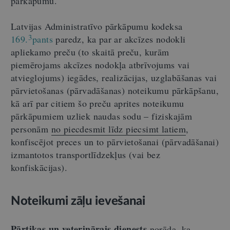
pārkāpumu.
Latvijas Administratīvo pārkāpumu kodeksa
3
169.
pants
paredz, ka par ar akcīzes nodokli
apliekamo preču (to skaitā preču, kurām
piemērojams akcīzes nodokļa atbrīvojums vai
atvieglojums) iegādes, realizācijas, uzglabāšanas vai
pārvietošanas (pārvadāšanas) noteikumu pārkāpšanu,
kā arī par citiem šo preču aprites noteikumu
pārkāpumiem uzliek naudas sodu – fiziskajām
personām
no piecdesmit līdz piecsimt latiem
,
konfiscējot preces un to pārvietošanai (pārvadāšanai)
izmantotos transportlīdzekļus (vai bez
konfiskācijas).
Noteikumi zāļu ievešanai
Pārtikas un veterinārais dienests
norāda, ka