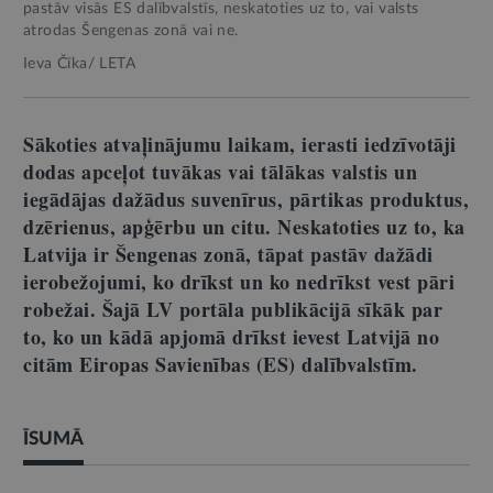
pastāv visās ES dalībvalstīs, neskatoties uz to, vai valsts
atrodas Šengenas zonā vai ne.
Ieva Čīka/ LETA
Sākoties atvaļinājumu laikam, ierasti iedzīvotāji
dodas apceļot tuvākas vai tālākas valstis un
iegādājas dažādus suvenīrus, pārtikas produktus,
dzērienus, apģērbu un citu. Neskatoties uz to, ka
Latvija ir Šengenas zonā, tāpat pastāv dažādi
ierobežojumi, ko drīkst un ko nedrīkst vest pāri
robežai. Šajā LV portāla publikācijā sīkāk par
to, ko un kādā apjomā drīkst ievest Latvijā no
citām Eiropas Savienības (ES) dalībvalstīm.
ĪSUMĀ