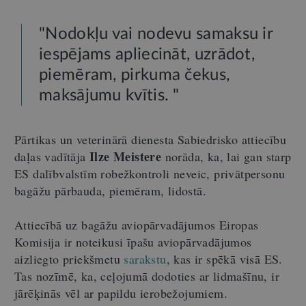
"Nodokļu vai nodevu samaksu ir
iespējams apliecināt, uzrādot,
piemēram, pirkuma čekus,
maksājumu kvītis. "
Pārtikas un veterinārā dienesta Sabiedrisko attiecību
Ilze Meistere
daļas vadītāja
norāda, ka, lai gan starp
ES dalībvalstīm robežkontroli neveic, privātpersonu
bagāžu pārbauda, piemēram, lidostā.
Attiecībā uz bagāžu aviopārvadājumos Eiropas
Komisija ir noteikusi īpašu aviopārvadājumos
aizliegto priekšmetu
sarakstu
, kas ir spēkā visā ES.
Tas nozīmē, ka, ceļojumā dodoties ar lidmašīnu, ir
jārēķinās vēl ar papildu ierobežojumiem.