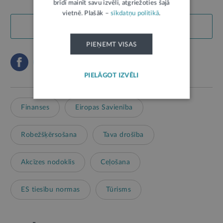
brīdī mainīt savu izvēli, atgriežoties šajā
vietnē. Plašāk –
sīkdatņu politikā
.
LABS SATURS
PIEŅEMT VISAS
PIELĀGOT IZVĒLI
Finanses
Eiropas Savienība
Robežšķērsošana
Tava drošība
Akcīzes nodoklis
Ceļošana
ES tiesību normas
Tūrisms