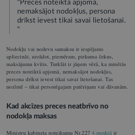
"Preces noteiktā apjomā,
nemaksājot nodokļus, persona
drīkst ievest tikai savai lietošanai.
"
Nodokļu vai nodevu samaksu ir iespējams
apliecināt, uzrādot, piemēram, pirkuma čekus,
maksājumu kvītis. Turklāt ir jāņem vērā, ka minētās
preces noteiktā apjomā, nemaksājot nodokļus,
persona drīkst ievest tikai savai lietošanai. Tas
nozīmē – tikai personīgajam patēriņam vai dāvanām.
Kad akcīzes preces neatbrīvo no
nodokļa maksas
Ministru kabineta noteikumu Nr.227
4.punktā
ir