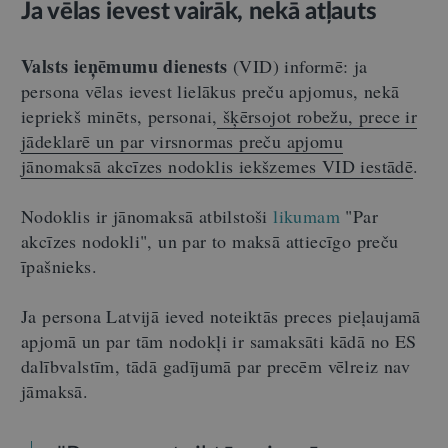
Ja vēlas ievest vairāk, nekā atļauts
Valsts ieņēmumu dienests
(VID) informē: ja
persona vēlas ievest lielākus preču apjomus, nekā
iepriekš minēts, personai,
šķērsojot robežu, prece ir
jādeklarē un par virsnormas preču apjomu
jānomaksā akcīzes nodoklis iekšzemes VID iestādē
.
Nodoklis ir jānomaksā atbilstoši
likumam
"Par
akcīzes nodokli", un par to maksā attiecīgo preču
īpašnieks.
Ja persona Latvijā ieved noteiktās preces pieļaujamā
apjomā un par tām nodokļi ir samaksāti kādā no ES
dalībvalstīm, tādā gadījumā par precēm vēlreiz nav
jāmaksā.