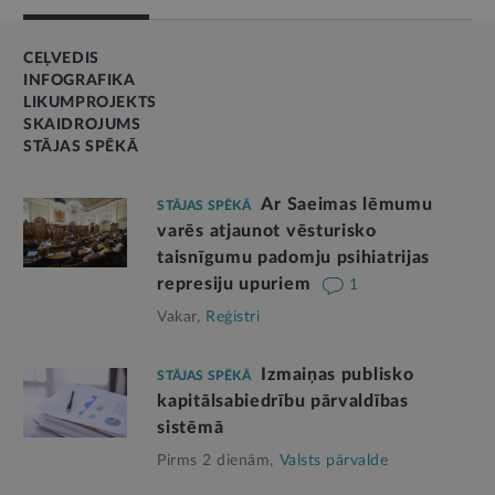
CEĻVEDIS
INFOGRAFIKA
LIKUMPROJEKTS
SKAIDROJUMS
STĀJAS SPĒKĀ
Ar Saeimas lēmumu
STĀJAS SPĒKĀ
varēs atjaunot vēsturisko
taisnīgumu padomju psihiatrijas
represiju upuriem
1
Vakar,
Reģistri
Izmaiņas publisko
STĀJAS SPĒKĀ
kapitālsabiedrību pārvaldības
sistēmā
Pirms 2 dienām,
Valsts pārvalde