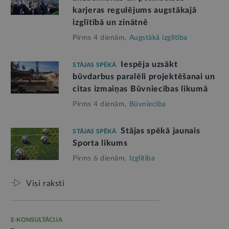
karjeras regulējums augstākajā
izglītībā un zinātnē
Pirms 4 dienām,
Augstākā izglītība
Iespēja uzsākt
STĀJAS SPĒKĀ
būvdarbus paralēli projektēšanai un
citas izmaiņas Būvniecības likumā
Pirms 4 dienām,
Būvniecība
Stājas spēkā jaunais
STĀJAS SPĒKĀ
Sporta likums
Pirms 6 dienām,
Izglītība
Visi raksti
E-KONSULTĀCIJA