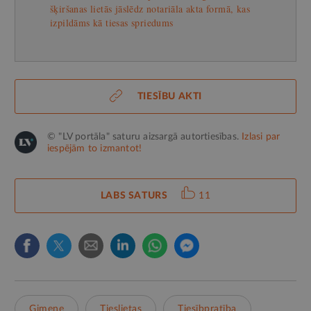
šķiršanas lietās jāslēdz notariāla akta formā, kas
izpildāms kā tiesas spriedums
TIESĪBU AKTI
© "LV portāla" saturu aizsargā autortiesības.
Izlasi par
iespējām to izmantot!
LABS SATURS
11
Ģimene
Tieslietas
Tiesībpratība