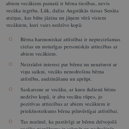
abiem vecākiem pamatā ir bērna tiesības, nevis
vecāka iegriba. Lūk, dažas Augstākās tiesas Senāta
atziņas, kas būtu jāzina un jāņem vērā visiem
vecākiem, kuri vairs nedzīvo kopā:
Bērna harmoniskai attīstībai ir nepieciešamas
ciešas un noturīgas personiskās attiecības ar
abiem vecākiem.
Neizrādot interesi par bērnu un neuzturot ar
viņu saikni, vecāks nenodrošina bērna
attīstību, audzināšanu un aprūpi.
Saskarsme ar vecāku, ar kuru ikdienā bērns
nedzīvo kopā, ir abu vecāku rūpes, jo
pozitīvas attiecības ar abiem vecākiem ir
priekšnoteikums bērna pilnvērtīgai attīstībai.
Tas nozīmē, ka pastāvīgi ar bērnu dzīvojošā
vecāka pienākums ir sekmēt un nodrošināt