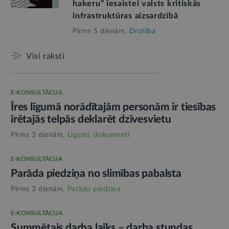
hakeru” iesaistei valsts kritiskās
infrastruktūras aizsardzībā
Pirms 5 dienām,
Drošība
Visi raksti
E-KONSULTĀCIJA
Īres līgumā norādītajām personām ir tiesības
īrētajās telpās deklarēt dzīvesvietu
Pirms 3 dienām,
Līgumi, dokumenti
E-KONSULTĀCIJA
Parāda piedziņa no slimības pabalsta
Pirms 3 dienām,
Parādu piedziņa
E-KONSULTĀCIJA
Summētais darba laiks – darba stundas