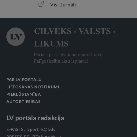
Visi žurnāli
CILVĒKS · VALSTS ·
LIKUMS
Portāls par Latviju un mums Latvijā.
Palīgs tiesību aktu izpratnei.
PAR LV PORTĀLU
LIETOŠANAS NOTEIKUMI
PIEKĻŪSTAMĪBA
AUTORTIESĪBAS
LV portāla redakcija
E-PASTS:
lvportals@lv.lv