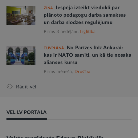
Iespēja izteikt viedokli par
ZIŅA
plānoto pedagogu darba samaksas
un darba slodzes regulējumu
Pirms 3 nedēļām,
Izglītība
No Parīzes līdz Ankarai:
TUVPLĀNĀ
kas ir NATO samiti, un kā tie nosaka
alianses kursu
Pirms mēneša,
Drošība
Rādīt vēl
VĒL LV PORTĀLĀ
AMATPERSONAS RUNA