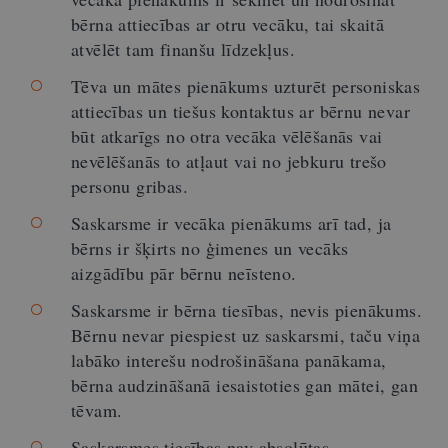
bērna attiecības ar otru vecāku, tai skaitā
atvēlēt tam finanšu līdzekļus.
Tēva un mātes pienākums uzturēt personiskas
attiecības un tiešus kontaktus ar bērnu nevar
būt atkarīgs no otra vecāka vēlēšanās vai
nevēlēšanās to atļaut vai no jebkuru trešo
personu gribas.
Saskarsme ir vecāka pienākums arī tad, ja
bērns ir šķirts no ģimenes un vecāks
aizgādību pār bērnu neīsteno.
Saskarsme ir bērna tiesības, nevis pienākums.
Bērnu nevar piespiest uz saskarsmi, taču viņa
labāko interešu nodrošināšana panākama,
bērna audzināšanā iesaistoties gan mātei, gan
tēvam.
Saskarsmes tiesības nav absolūtas.