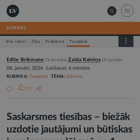
NORISES
Visi raksti
Ziņa
Problēma
Tuvplānā
Dienas fakts
Edīte Brikmane
Zaida Kalniņa
LV portāls
LV portāls
08. janvārī, 2026
Lasīšanai: 6 minūtes
RUBRIKA:
Tuvplānā
TĒMA:
Ģimene
11
Saskarsmes tiesības – biežāk
uzdotie jautājumi un būtiskas