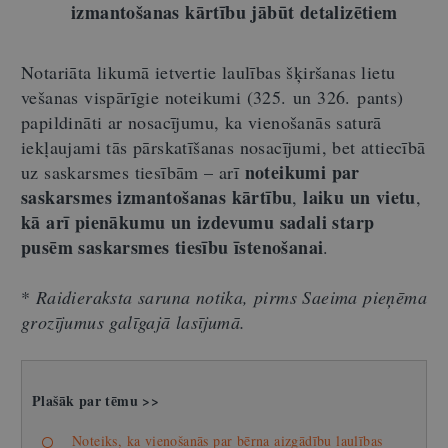
izmantošanas kārtību jābūt detalizētiem
Notariāta likumā ietvertie laulības šķiršanas lietu
vešanas vispārīgie noteikumi (325. un 326. pants)
papildināti ar nosacījumu, ka vienošanās saturā
iekļaujami tās pārskatīšanas nosacījumi, bet attiecībā
noteikumi par
uz saskarsmes tiesībām – arī
saskarsmes izmantošanas kārtību
laiku un vietu
,
,
kā arī pienākumu un izdevumu sadali starp
pusēm saskarsmes tiesību īstenošanai
.
*
Raidieraksta saruna notika, pirms Saeima pieņēma
grozījumus galīgajā lasījumā.
Plašāk par tēmu >>
Noteiks, ka vienošanās par bērna aizgādību laulības