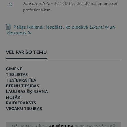
Juristavards.lv
– žurnāls tiesiskai domai un praksei
profesionāļiem.
Palīgs ikdienai: iespējas, ko piedāvā
Likumi.lv
un
Vestnesis.lv
VĒL PAR ŠO TĒMU
ĢIMENE
TIESLIETAS
TIESĪBPRATĪBA
BĒRNU TIESĪBAS
LAULĪBAS ŠĶIRŠANA
NOTĀRI
RAIDIERAKSTS
VECĀKU TIESĪBAS