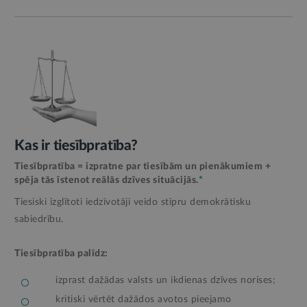
Kas ir tiesībpratība?
Tiesībpratība = izpratne par tiesībām un pienākumiem +
spēja tās īstenot reālās dzīves situācijās.
*
Tiesiski izglītoti iedzīvotāji veido stipru demokrātisku
sabiedrību.
Tiesībpratība palīdz:
izprast dažādas valsts un ikdienas dzīves norises;
kritiski vērtēt dažādos avotos pieejamo