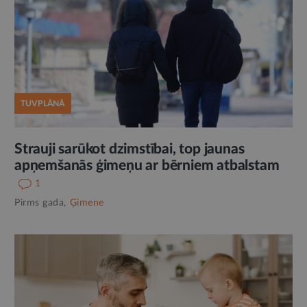
TUVPLĀNĀ
Strauji sarūkot dzimstībai, top jaunas
apņemšanās ģimeņu ar bērniem atbalstam
1
Pirms gada,
Ģimene