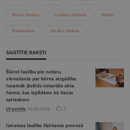
Bērnu tiesības
Laulības šķiršana
Notāri
Raidieraksts
Vecāku tiesības
SAISTĪTIE RAKSTI
Šķirot laulību pie notāra,
vienošanās par bērna aizgādību
turpmāk jāslēdz notariāla akta
formā, kas izpildāms kā tiesas
spriedums
LV portāls
,
01.03.2026.
7
Izmaiņas laulību šķiršanas procesā