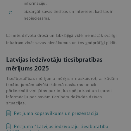
informāciju;
aizsargāt savas tiesības un intereses, kad tas ir
nepieciešams.
Lai mēs dzīvotu drošā un labklājīgā vidē, ne mazāk svarīgi
ir katram zināt savus pienākumus un tos godprātīgi pildīt.
Latvijas iedzīvotāju tiesībpratības
mērījums 2025
Tiesībpratības mērījuma mērķis ir noskaidrot, ar kādām
tiesību jomām cilvēki ikdienā saskaras un cik
pārliecināti viņi jūtas par to, ka spēj atrast un izprast
informāciju par savām tiesībām dažādās dzīves
situācijās.
Pētījuma kopsavilkums un prezentācija
Pētījuma “Latvijas iedzīvotāju tiesībpratība