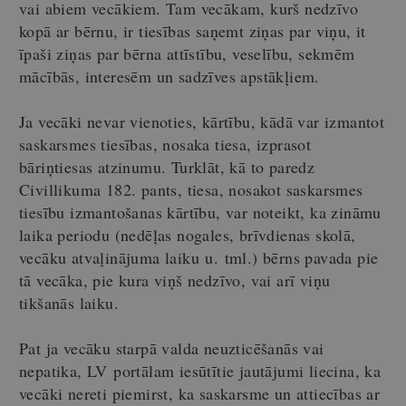
vai abiem vecākiem. Tam vecākam, kurš nedzīvo
kopā ar bērnu, ir tiesības saņemt ziņas par viņu, it
īpaši ziņas par bērna attīstību, veselību, sekmēm
mācībās, interesēm un sadzīves apstākļiem.
Ja vecāki nevar vienoties, kārtību, kādā var izmantot
saskarsmes tiesības, nosaka tiesa, izprasot
bāriņtiesas atzinumu. Turklāt, kā to paredz
Civillikuma 182.
pants, tiesa, nosakot saskarsmes
tiesību izmantošanas kārtību, var noteikt, ka zināmu
laika periodu (nedēļas nogales, brīvdienas skolā,
vecāku atvaļinājuma laiku u. tml.) bērns pavada pie
tā vecāka, pie kura viņš nedzīvo, vai arī viņu
tikšanās laiku.
Pat ja vecāku starpā valda neuzticēšanās vai
nepatika, LV portālam iesūtītie jautājumi liecina, ka
vecāki nereti piemirst, ka saskarsme un attiecības ar