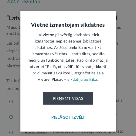
2025” rezultāti
“Latvijas Vēstnesis” – tavai tiesībpratībai
Vietnē izmantojam sīkdatnes
Mūsu Satversmes 90. pants nosaka: “Ikvienam ir tiesības
zināt savas tiesības”.
Lai vietne pilnvērtīgi darbotos, tiek
izmantotas nepieciešamās (obligātās)
Lai palīdzētu katram īstenot šīs pamattiesības praksē un
sīkdatnes. Ar Jūsu piekrišanu var tikt
vieglāk orientēties tiesību pasaulē, “Latvijas Vēstnesis”
izmantotas vēl citas – statistikas, sociālo
nodrošina valsts, pilsoniskās un tiesiskās informācijas
mediju un funkcionalitātes. Papildinformācijai
platformu.
**
atveriet "Pielāgot izvēli". Jūs varat jebkurā
brīdī mainīt savu izvēli, atgriežoties šajā
vietnē. Plašāk –
sīkdatņu politikā
.
Tās ir četras savstarpēji saistītas vietnes – noderīgi palīgi
tiesību aktu izpratnei:
PIEŅEMT VISAS
Vestnesis.lv
– tiesību aktu un paziņojumu oficiālā
publikācija;
Likumi.lv
– tiesību aktu datubāze sistematizētā
PIELĀGOT IZVĒLI
veidā;
LVportals.lv
– skaidrojumi, viedokļi, likumi praksē;