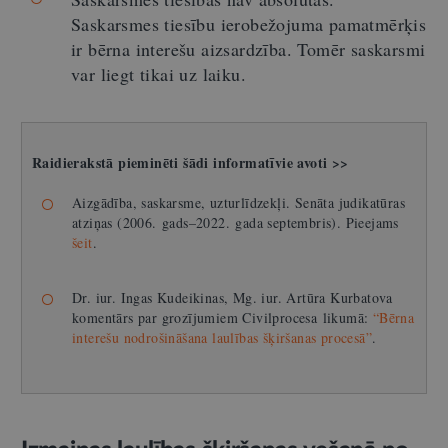
Saskarsmes tiesību ierobežojuma pamatmērķis
ir bērna interešu aizsardzība. Tomēr saskarsmi
var liegt tikai uz laiku.
Raidierakstā pieminēti šādi informatīvie avoti >>
Aizgādība, saskarsme, uzturlīdzekļi. Senāta judikatūras
atziņas (2006. gads–2022. gada septembris). Pieejams
šeit
.
Dr. iur. Ingas Kudeikinas, Mg. iur. Artūra Kurbatova
komentārs par grozījumiem Civilprocesa likumā:
“Bērna
interešu nodrošināšana laulības šķiršanas procesā”
.