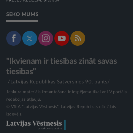
PRESES RELĪZĒM:
pr@lv.lv
SEKO MUMS
"Ikvienam ir tiesības zināt savas
tiesības"
/Latvijas Republikas Satversmes 90. pants/
Jebkura materiāla izmantošana ir iespējama tikai ar LV portāla
redakcijas atļauju.
© VSIA "Latvijas Vēstnesis", Latvijas Republikas oficiālais
izdevējs.