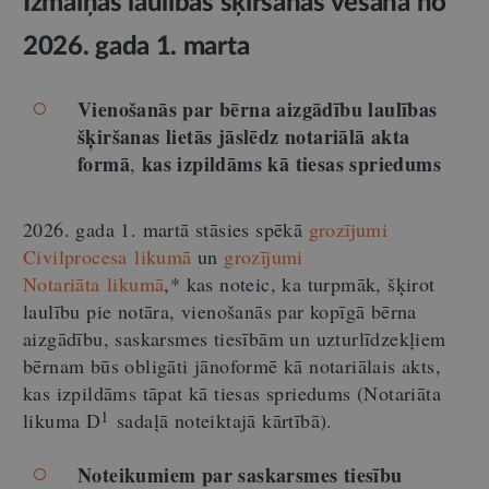
Izmaiņas laulības šķiršanas vešanā no
2026. gada 1. marta
Vienošanās par bērna aizgādību laulības
šķiršanas lietās jāslēdz notariālā akta
formā
kas izpildāms kā tiesas spriedums
,
2026. gada 1. martā stāsies spēkā
grozījumi
Civilprocesa likumā
un
grozījumi
Notariāta likumā
,* kas noteic, ka turpmāk, šķirot
laulību pie notāra, vienošanās par kopīgā bērna
aizgādību, saskarsmes tiesībām un uzturlīdzekļiem
bērnam būs obligāti jānoformē kā notariālais akts,
kas izpildāms tāpat kā tiesas spriedums (Notariāta
1
likuma D
sadaļā noteiktajā kārtībā).
Noteikumiem par saskarsmes tiesību