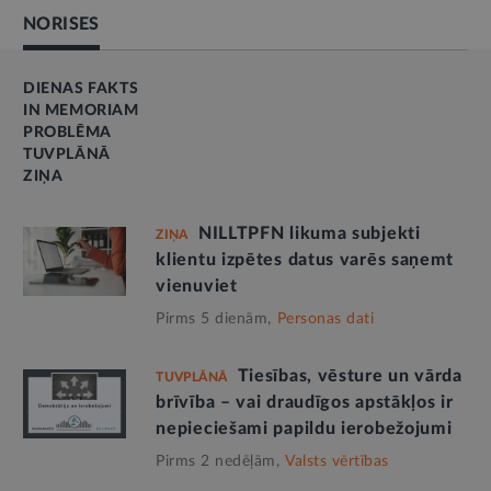
NORISES
DIENAS FAKTS
IN MEMORIAM
PROBLĒMA
TUVPLĀNĀ
ZIŅA
NILLTPFN likuma subjekti
ZIŅA
klientu izpētes datus varēs saņemt
vienuviet
Pirms 5 dienām,
Personas dati
Tiesības, vēsture un vārda
TUVPLĀNĀ
brīvība – vai draudīgos apstākļos ir
nepieciešami papildu ierobežojumi
Pirms 2 nedēļām,
Valsts vērtības