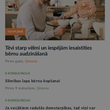
TUVPLĀNĀ
Tēvi starp vēlmi un iespējām iesaistīties
bērnu audzināšanā
Pirms gada,
Ģimene
E-KONSULTĀCIJA
Slimības lapa bērna kopšanai
Pirms 9 mēnešiem,
Ģimene
E-KONSULTĀCIJA
Ja vecākiem radušās domstarpības, tad viņi var