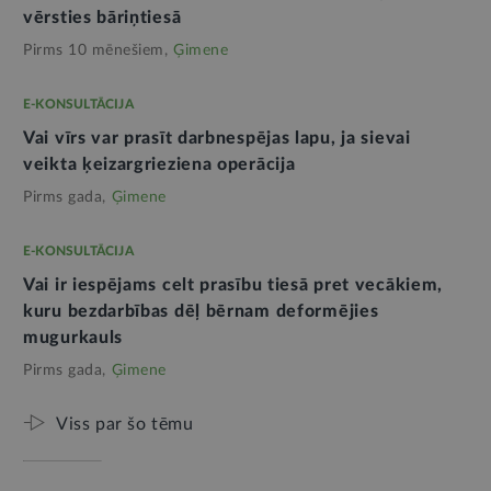
vērsties bāriņtiesā
Pirms 10 mēnešiem,
Ģimene
E-KONSULTĀCIJA
Vai vīrs var prasīt darbnespējas lapu, ja sievai
veikta ķeizargrieziena operācija
Pirms gada,
Ģimene
E-KONSULTĀCIJA
Vai ir iespējams celt prasību tiesā pret vecākiem,
kuru bezdarbības dēļ bērnam deformējies
mugurkauls
Pirms gada,
Ģimene
Viss par šo tēmu