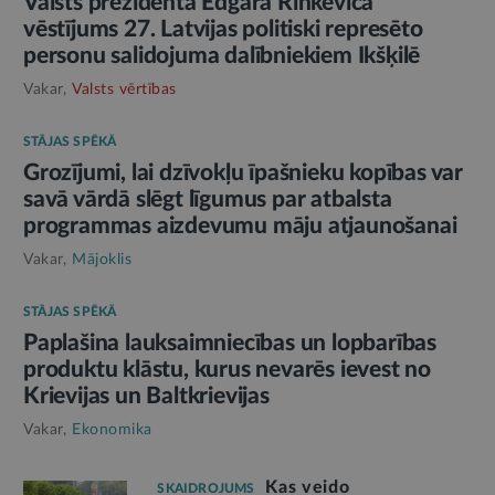
Valsts prezidenta Edgara Rinkēviča
vēstījums 27. Latvijas politiski represēto
personu salidojuma dalībniekiem Ikšķilē
Vakar,
Valsts vērtības
STĀJAS SPĒKĀ
Grozījumi, lai dzīvokļu īpašnieku kopības var
savā vārdā slēgt līgumus par atbalsta
programmas aizdevumu māju atjaunošanai
Vakar,
Mājoklis
STĀJAS SPĒKĀ
Paplašina lauksaimniecības un lopbarības
produktu klāstu, kurus nevarēs ievest no
Krievijas un Baltkrievijas
Vakar,
Ekonomika
Kas veido
SKAIDROJUMS