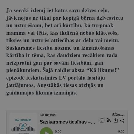
Ja vecāki izlemj iet katrs savu dzīves ceļu,
jāvienojas ne tikai par kopīgā bērna dzīvesvietu
un uzturēšanu, bet arī kārtību, kā turpmāk
mamma vai tētis, kas ikdienā nebūs klātesošs,
tiksies un uzturēs attiecības ar dēlu vai meitu.
Saskarsmes tiesību nozīme un izmantošanas
kārtība ir tēma, kas daudziem vecākiem rada
neizpratni gan par savām tiesībām, gan
pienākumiem. Šajā raidieraksta “Kā
likums!”
epizodē ieskatīsimies LV portāla lasītāju
jautājumos, Augstākās tiesas atziņās un
gaidāmajās likuma izmaiņās.