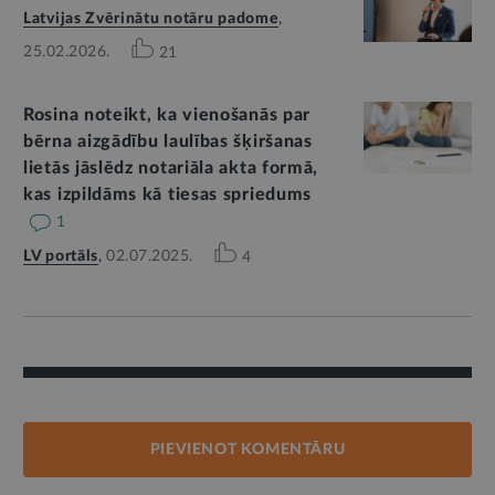
Latvijas Zvērinātu notāru padome
,
25.02.2026.
21
Rosina noteikt, ka vienošanās par
bērna aizgādību laulības šķiršanas
lietās jāslēdz notariāla akta formā,
kas izpildāms kā tiesas spriedums
1
LV portāls
,
02.07.2025.
4
PIEVIENOT KOMENTĀRU