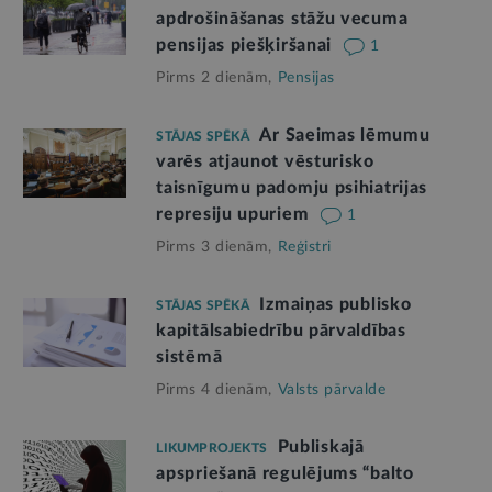
apdrošināšanas stāžu vecuma
pensijas piešķiršanai
1
Pirms 2 dienām,
Pensijas
Ar Saeimas lēmumu
STĀJAS SPĒKĀ
varēs atjaunot vēsturisko
taisnīgumu padomju psihiatrijas
represiju upuriem
1
Pirms 3 dienām,
Reģistri
Izmaiņas publisko
STĀJAS SPĒKĀ
kapitālsabiedrību pārvaldības
sistēmā
Pirms 4 dienām,
Valsts pārvalde
Publiskajā
LIKUMPROJEKTS
apspriešanā regulējums “balto