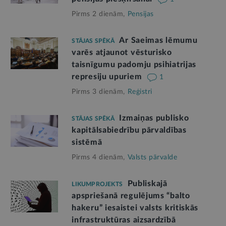
Pirms 2 dienām,
Pensijas
Ar Saeimas lēmumu
STĀJAS SPĒKĀ
varēs atjaunot vēsturisko
taisnīgumu padomju psihiatrijas
represiju upuriem
1
Pirms 3 dienām,
Reģistri
Izmaiņas publisko
STĀJAS SPĒKĀ
kapitālsabiedrību pārvaldības
sistēmā
Pirms 4 dienām,
Valsts pārvalde
Publiskajā
LIKUMPROJEKTS
apspriešanā regulējums “balto
hakeru” iesaistei valsts kritiskās
infrastruktūras aizsardzībā