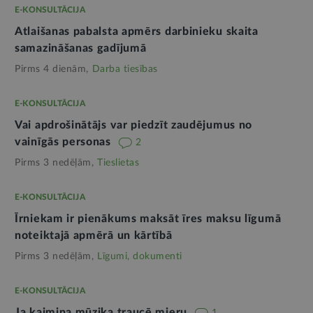
E-KONSULTĀCIJA
Atlaišanas pabalsta apmērs darbinieku skaita
samazināšanas gadījumā
Pirms 4 dienām,
Darba tiesības
E-KONSULTĀCIJA
Vai apdrošinātājs var piedzīt zaudējumus no
vainīgās personas
2
Pirms 3 nedēļām,
Tieslietas
E-KONSULTĀCIJA
Īrniekam ir pienākums maksāt īres maksu līgumā
noteiktajā apmērā un kārtībā
Pirms 3 nedēļām,
Līgumi, dokumenti
E-KONSULTĀCIJA
Ja kaimiņa mūzika traucē mieru