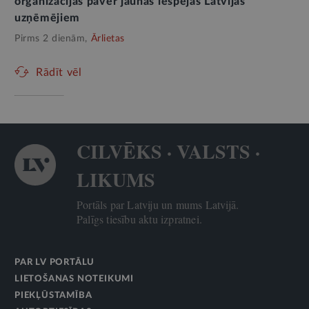
organizācijās paver jaunas iespējas Latvijas
uzņēmējiem
Pirms 2 dienām,
Ārlietas
Rādīt vēl
CILVĒKS · VALSTS ·
LIKUMS
Portāls par Latviju un mums Latvijā.
Palīgs tiesību aktu izpratnei.
PAR LV PORTĀLU
LIETOŠANAS NOTEIKUMI
PIEKĻŪSTAMĪBA