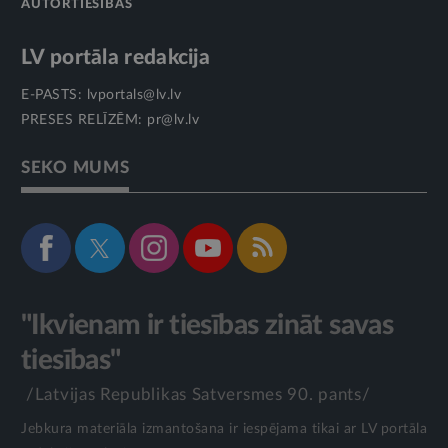
AUTORTIESĪBAS
LV portāla redakcija
E-PASTS:
lvportals@lv.lv
PRESES RELĪZĒM:
pr@lv.lv
SEKO MUMS
"Ikvienam ir tiesības zināt savas
tiesības"
/Latvijas Republikas Satversmes 90. pants/
Jebkura materiāla izmantošana ir iespējama tikai ar LV portāla