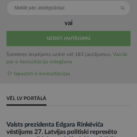
vai
UZDOT JAUTĀJUMU
Šomēnes iespējams uzdot vēl 183 jautājumus.
Vairāk
par e‑konsultāciju sniegšanu
Iepazīsti e-konsultācijas
VĒL LV PORTĀLĀ
AMATPERSONAS RUNA
Valsts prezidenta Edgara Rinkēviča
vēstījums 27. Latvijas politiski represēto