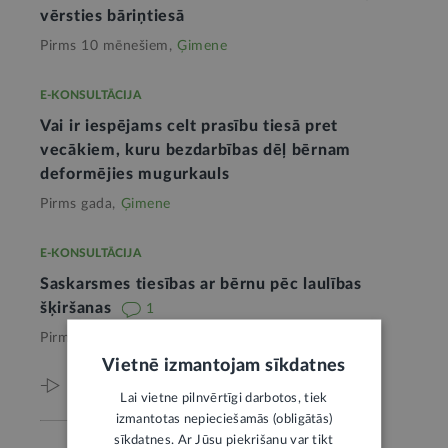
vērsties bāriņtiesā
Pirms 10 mēnešiem,
Ģimene
E-KONSULTĀCIJA
Vai ir iespējams celt prasību tiesā pret
vecākiem, kuru bezdarbības dēļ bērnam
deformējies mugurkauls
Pirms gada,
Ģimene
E-KONSULTĀCIJA
Saskarsmes tiesības ar bērnu pēc laulības
šķiršanas
1
Pirms gada,
Ģimene
Vietnē izmantojam sīkdatnes
Viss par šo tēmu
Lai vietne pilnvērtīgi darbotos, tiek
izmantotas nepieciešamās (obligātās)
sīkdatnes. Ar Jūsu piekrišanu var tikt