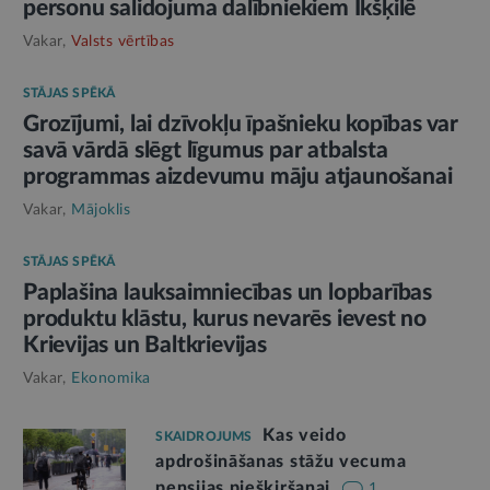
personu salidojuma dalībniekiem Ikšķilē
Vakar,
Valsts vērtības
STĀJAS SPĒKĀ
Grozījumi, lai dzīvokļu īpašnieku kopības var
savā vārdā slēgt līgumus par atbalsta
programmas aizdevumu māju atjaunošanai
Vakar,
Mājoklis
STĀJAS SPĒKĀ
Paplašina lauksaimniecības un lopbarības
produktu klāstu, kurus nevarēs ievest no
Krievijas un Baltkrievijas
Vakar,
Ekonomika
Kas veido
SKAIDROJUMS
apdrošināšanas stāžu vecuma
pensijas piešķiršanai
1