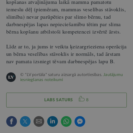
kopšanas atvaļinājuma laikā mamma pamatotu
iemeslu dēļ (piemēram, mammas veselības stāvoklis,
slimība) nevar parūpēties par slimo bērnu, tad
darbnespējas lapas nepieciešamību tētim par slima
bērna kopšanu atbilstoši kompetencei izvērtē ārsts.
Līdz ar to, ja jums ir veikta ķeizargrieziena operācija
un bērna veselības stāvoklis ir normāls, tad ārstam
nav pamata izsniegt tēvam darbnespējas lapu B.
© "LV portāla" saturu aizsargā autortiesības.
Jautājumu
iesniegšanas noteikumi
LABS SATURS
8