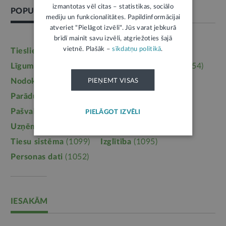
izmantotas vēl citas – statistikas, sociālo
POPULĀRĀKĀS TĒMAS
mediju un funkcionalitātes. Papildinformācijai
atveriet "Pielāgot izvēli". Jūs varat jebkurā
brīdī mainīt savu izvēli, atgriežoties šajā
vietnē. Plašāk –
sīkdatņu politikā
.
Tieslietas
(6246)
Darba tiesības
(5764)
Līgumi, dokumenti
(5364)
Īpašumtiesības
(3954)
Nodokļi
(3710)
Mājoklis
(3142)
PIEŅEMT VISAS
Parādu piedziņa
(2558)
Labklājība
(2254)
Pašvaldības
(2217)
Uzturlīdzekļi
(1457)
PIELĀGOT IZVĒLI
Uzņēmējdarbība
(1355)
Ģimene
(1241)
Tiesu sistēma
(1099)
Izglītība
(1095)
Personas dati
(1052)
IESAKĀM