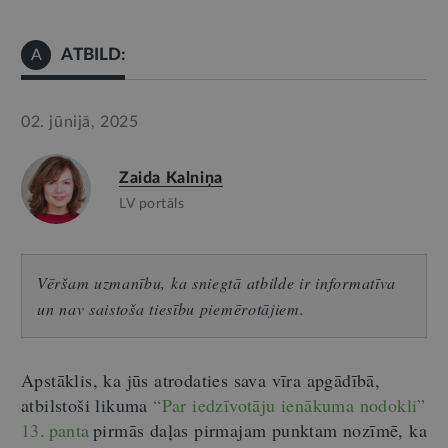
ATBILD:
A
02. jūnijā, 2025
Zaida Kalniņa
LV portāls
Vēršam uzmanību, ka sniegtā atbilde ir informatīva
un nav saistoša tiesību piemērotājiem.
Apstāklis, ka jūs atrodaties sava vīra apgādībā,
atbilstoši likuma
“Par iedzīvotāju ienākuma nodokli”
13. panta
pirmās daļas pirmajam punktam nozīmē, ka