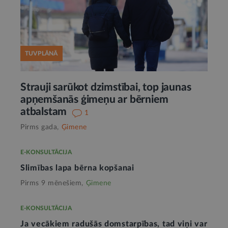
TUVPLĀNĀ
Strauji sarūkot dzimstībai, top jaunas
apņemšanās ģimeņu ar bērniem
atbalstam
1
Pirms gada,
Ģimene
E-KONSULTĀCIJA
Slimības lapa bērna kopšanai
Pirms 9 mēnešiem,
Ģimene
E-KONSULTĀCIJA
Ja vecākiem radušās domstarpības, tad viņi var