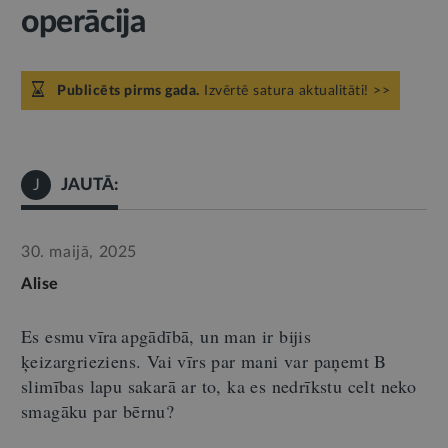
operācija
Publicēts pirms gada.
Izvērtē satura aktualitāti! >>
JAUTĀ:
J
30. maijā, 2025
Alise
Es esmu vīra apgādībā, un man ir bijis
ķeizargrieziens. Vai vīrs par mani var paņemt B
slimības lapu sakarā ar to, ka es nedrīkstu celt neko
smagāku par bērnu?